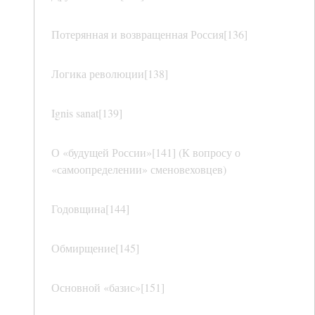
Потерянная и возвращенная Россия[136]
Логика революции[138]
Ignis sanat[139]
О «будущей России»[141] (К вопросу о
«самоопределении» сменовеховцев)
Годовщина[144]
Обмирщение[145]
Основной «базис»[151]