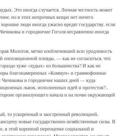
удых. Это иногда случается. Личная честность может
ение, но в этих непрочных вещах нет ничего
хорошие люди иногда ужасно вредят государству, если
 Чичиковы и городничие Гоголя несравненно иногда
е прав Молотов, метко изобличивший всю уродливость
 оппозиционной плеяды, — как не согласиться, что
гораздо хуже «худых» из большинства? И как не
кторы благонамеренных «Коммун» и граммофонные
и Чичиковы и городничие наших дней — куда
зиционных львов, исполненных идей и протестов?..
 стороне организующего начала и на почве окружающей
ый, то ускоренный и заостренный революцией,
ансцену новые государственно-хозяйственные силы. В
е, в этой коренной переоценке социальной и
содержание революции. Многое минется, но это от