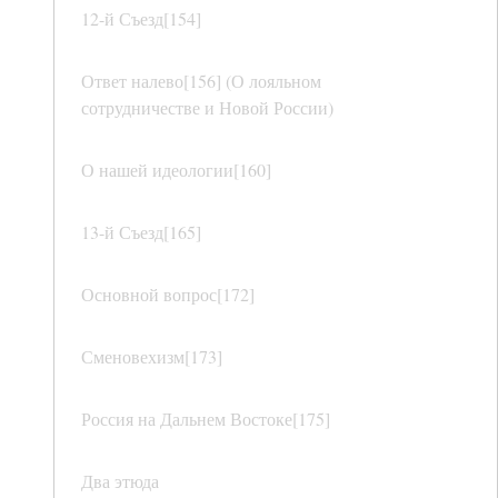
12-й Съезд[154]
Ответ налево[156] (О лояльном
сотрудничестве и Новой России)
О нашей идеологии[160]
13-й Съезд[165]
Основной вопрос[172]
Сменовехизм[173]
Россия на Дальнем Востоке[175]
Два этюда