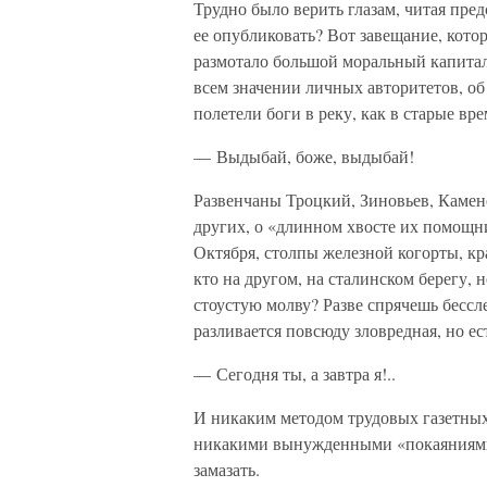
Трудно было верить глазам, читая пре
ее опубликовать? Вот завещание, кото
размотало большой моральный капитал
всем значении личных авторитетов, об
полетели боги в реку, как в старые вре
— Выдыбай, боже, выдыбай!
Развенчаны Троцкий, Зиновьев, Камене
других, о «длинном хвосте их помощн
Октября, столпы железной когорты, кра
кто на другом, на сталинском берегу, 
стоустую молву? Разве спрячешь бессл
разливается повсюду зловредная, но ес
— Сегодня ты, а завтра я!..
И никаким методом трудовых газетных
никакими вынужденными «покаяниями» 
замазать.