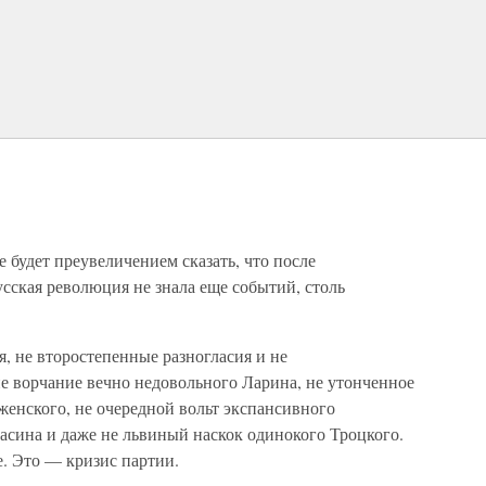
будет преувеличением сказать, что после
сская революция не знала еще событий, столь
я, не второстепенные разногласия и не
е ворчание вечно недовольного Ларина, не утонченное
женского, не очередной вольт экспансивного
асина и даже не львиный наскок одинокого Троцкого.
е. Это — кризис партии.