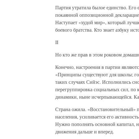
Партия утратила былое единство. Его
покаянной оппозиционной декларацией
Наступает «худой мир», который лучше
боевого братства. Кто знает азбуку ист
II
Но кто же прав в этом роковом домаш
Конечно, настроения в партии являютс
«Принципы существуют для школы; гос
таких случаях Сийэс. Исполнились сно
перегруппировка социальных сил, по 
динамики, ныне исчерпывающейся. Как 
Страна ожила. «Восстановительный» п
населения, усиливается его активность
Нужно пополнять основной капитал, н
движения дальше и вперед.