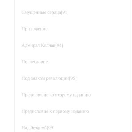
Смущенные сердца[91]
Приложение
Адмирал Колчак[94]
Послесловие
Под знаком революции[95]
Предисловие ко второму изданию
Предисловие к первому изданию
Над бездной[99]