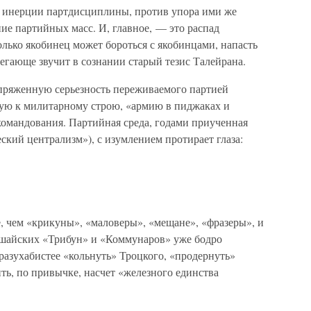
в инерции партдисциплины, против упора ими же
е партийных масс. И, главное, — это распад
лько якобинец может бороться с якобинцами, напасть
егающе звучит в сознании старый тезис Талейрана.
пряженную серьезность переживаемого партией
ую к милитарному строю, «армию в пиджаках и
командования. Партийная среда, годами приученная
ский централизм»), с изумлением протирает глаза:
, чем «крикуны», «маловеры», «мещане», «фразеры», и
кшайских «Трибун» и «Коммунаров» уже бодро
 разухабистее «кольнуть» Троцкого, «продернуть»
ть, по привычке, насчет «железного единства