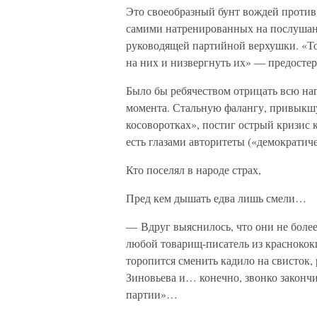
Это своеобразный бунт вождей проти
самими натренированных на послушани
руководящей партийной верхушки. «То
на них и низвергнуть их» — предостер
Было бы ребячеством отрицать всю на
момента. Стальную фалангу, привыкш
косоворотках», постиг острый кризис 
есть глазами авторитеты («демократиче
Кто поселял в народе страх,
Пред кем дышать едва лишь смели…
— Вдруг выяснилось, что они не более
любой товарищ-писатель из красноко
торопится сменить кадило на свисток,
Зиновьева и… конечно, звонко закончи
партии»…