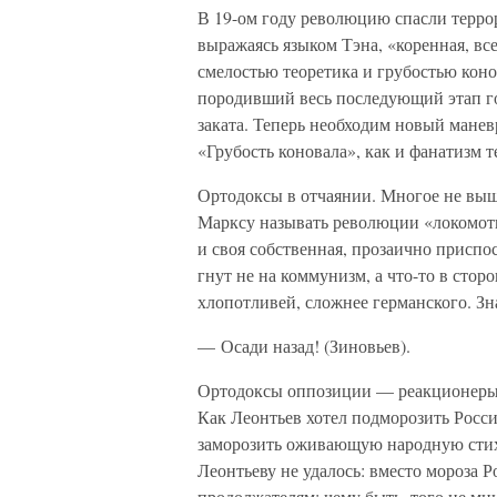
В 19-ом году революцию спасли терро
выражаясь языком Тэна, «коренная, вс
смелостью теоретика и грубостью коно
породивший весь последующий этап г
заката. Теперь необходим новый манев
«Грубость коновала», как и фанатизм т
Ортодоксы в отчаянии. Многое не вышл
Марксу называть революции «локомот
и своя собственная, прозаично присп
гнут не на коммунизм, а что-то в стор
хлопотливей, сложнее германского. Зна
— Осади назад! (Зиновьев).
Ортодоксы оппозиции — реакционеры 
Как Леонтьев хотел подморозить Росси
заморозить оживающую народную стих
Леонтьеву не удалось: вместо мороза Р
продолжателям: чему быть, того не ми