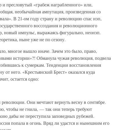
р и пресловутый «грабеж награбленного» или,
еобщая, необычайная ампутация, произведенная со
вала». В 21-ом году страну и революцию спас нэп,
осударственного воссоздания и революционного
р, новый импульс, выражаясь фигурально, неонэп.
еоретика, ныне уже не по сезону.
о, многое вышло иначе. Зачем это было, право,
ивами истории»?! Обманула чужая революция, подвела
особившись к сумеркам. Тенденции восстановления
ону от него. «Крестьянский Брест» оказался куда
чит, остается одно:
революции. Они мечтают вернуть весну в сентябре.
ю, чтобы не гнила, — так они теперь требуют
ию дабы не переступила заповедных рубежей.
оссия попала в огонь. Вряд ли удастся и нынешним его
новать.