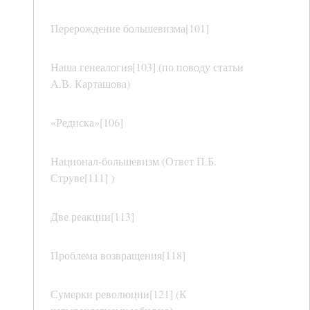
Перерождение большевизма[101]
Наша генеалогия[103] (по поводу статьи
А.В. Карташова)
«Редиска»[106]
Национал-большевизм (Ответ П.Б.
Струве[111] )
Две реакции[113]
Проблема возвращения[118]
Сумерки революции[121] (К