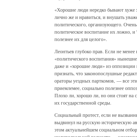
«Хорошие люди нередко бывают хуже х
лично же и нравиться, и внушать уваж
политического, организующего. Очень 
политическое воспитание их ложно, и
полезнее их для целого».
Леонтьев глубоко прав. Если не мене
«политического воспитания» нынешней
даже и «хорошие люди» из оппозиции 
признать, что законопослушные реда
ораторы уездных парткомов, — все эт
приемлемее, социально полезнее оппо
Плохо ли, хорошо ли, но они стоят на
их государственной среды.
Социальный протест, если не вызванн
выдвинул на русскую историческую ав
этом актуальнейшем социальном отбор
индивидуальной годности — основное 