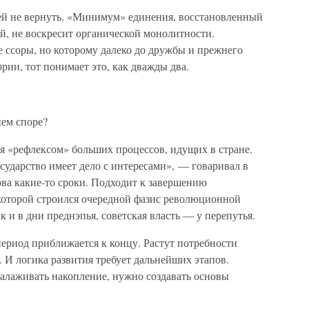
 ей не вернуть. «Минимум» единения, восстановленный
, не воскресит органической монолитности.
 ссоры, но которому далеко до дружбы и прежнего
ории, тот понимает это, как дважды два.
нем споре?
я «рефлексом» больших процессов, идущих в стране.
ударство имеет дело с интересами», — говаривал в
ва какие-то сроки. Подходит к завершению
которой строился очередной фазис революционной
и в дни преднэпья, советская власть — у перепутья.
ериод приближается к концу. Растут потребности
. И логика развития требует дальнейших этапов.
алаживать накопление, нужно создавать основы