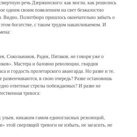
дсмертную речь Дзержинского: как могли, как решились
рое одним своим появлением на свет безжалостно
. Видно, Политбюро пришлось окончательно забыть о
 этом богатстве, с таким трудом накапливаемом. И
мена:
в, Сокольников, Радек, Пятаков, не говоря уже о
иков». Мастера и баловни революции, гвардия
са и гордость пролетарского авангарда. Но разве и те,
не развенчиваются, в свою очередь? Разве остановишь
едно ответные стрелы побеждаемых? И разве не
тественная тревога:
 ульев, никаким гамом единогласных резолюций,
этой сверлящей тревоги не избыть, не загасить, не