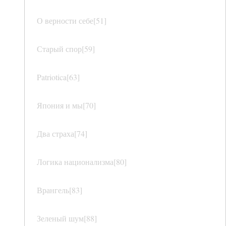
О верности себе[51]
Старый спор[59]
Patriotica[63]
Япония и мы[70]
Два страха[74]
Логика национализма[80]
Врангель[83]
Зеленый шум[88]