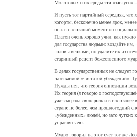
Молотовых и их среды эти «заслуги» 
И пусть тот партийный середняк, что 
когорты, бесконечно менее ярок, менее
она: в настоящий момент он социально
Платон очень хорошо учил, как нужно
для государства людьми: воздайте им,
головы венками, но удалите их из оте
старинный рецепт божественного мудр
В делах государственных не следует г
называемой «чистотой убеждений». Тут
Нужды нет, что теория оппозиции во
Их теория (я говорю о господствующе
уже сыграла свою роль и в настоящее
стране не более, чем прошлогодний сн
«убежденных» людей, но зато чутких к
управлять ею.
Мудро говорил на этот счет тот же Лео