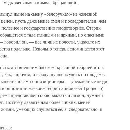
— медь звенящая и кимвал бряцающий.
хлынул ныне на смену «белоручкам» из железной
 ценен, пусть даже менее смел и последователен, чем
 полезнее и государственно плодотворнее. Старик
 обращаться с талантливыми и яркими, но опасными
 — говорил он, — все личные почести, украсьте их
чества подальше. Невольно теперь вспоминается этот
еца.
оняться за внешним блеском, красивой теорией и так
, как, впрочем, и всюду, лучше «судить по плодам».
звышенна и сами оппозиционеры — убежденные люди.
й в оппозиции «левой» теории Зиновьева-Троцкого)
 время представляет собою выжатый лимон, нужный
ег. Поэтому давайте нам более гибких, менее
 жизни, умеющих слушаться ее, а, следовательно, и
нтьев: