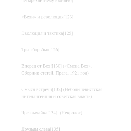
четырехлетнему юбилею)
«Вехи» и революция[123]
Эволюция и тактика[125]
Три «борьбы»[126]
Вперед от Вех![130] («Смена Вех».
Сборник статей. Прага, 1921 год)
Смысл встречи[132] (Небольшевистская
интеллигенция и советская власть)
Чрезвычайка[134] (Некролог)
Друзьям слева[135]