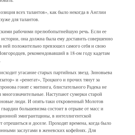
позиция всех талантов», как было некогда в Англии
хуже для талантов.
вскими рабочими прелюбопытнейшую речь. Если ее
истории, она должна была ему доставить совершенно
в ней положительно превзошел самого себя и свою
овгородцев, рекомендовавший в 18-ом году кадетам
…
оисходит угасание старых партийных звезд. Зиновьева
затор» и «ренегат», Троцкого и прочих тянут за
ронова гонят с митинга, блистательного Радека не
 многозначительные. Наступают сумерки старой
 новые люди. И опять-таки откровенный Молотов
й гвардии большевизма состоит в отрыве от масс и
ционной эмигрантщины, в интеллигентской
т отрешиться и доселе. Проходят времена, когда было
онными заслугами в женевских кофейнях. Для