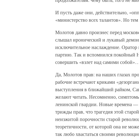
И пусть даже они, действительно, «оп
«министерство всех талантов». Но тем 
Молотов давно произнес перед моско
слышал иронический и лукавый демон 
исключительное наслаждение. Оратор 
партию. Так и вспомнился покойный Н
совершить «взлет над самими собой»
Да, Молотов прав: на наших глазах пр
рабочие встречают криками «дезоргани
выступления в ближайший райком, Сап
желают читать. Несомненно, симптомы
ленинской гвардии. Новые времена —
трижды прав, что трагедия этой старо
неизжитой порочности старой револю
теоретичности, от которой она не може
так любо хвастаться своими революци