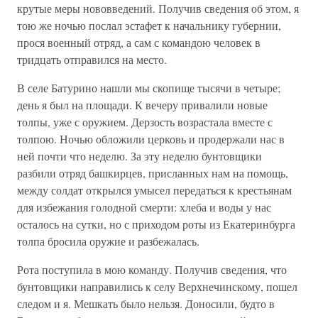
крутые меры нововведений. Получив сведения об этом, я
тою же ночью послал эстафет к начальнику губернии,
прося военный отряд, а сам с командою человек в
тридцать отправился на место.
В селе Батурино нашли мы скопище тысячи в четыре;
день я был на площади. К вечеру привалили новые
толпы, уже с оружием. Дерзость возрастала вместе с
толпою. Ночью обложили церковь и продержали нас в
ней почти что неделю. За эту неделю бунтовщики
разбили отряд башкирцев, присланных нам на помощь,
между солдат открылся умысел передаться к крестьянам
для избежания голодной смерти: хлеба и воды у нас
осталось на сутки, но с приходом роты из Екатеринбурга
толпа бросила оружие и разбежалась.
Рота поступила в мою команду. Получив сведения, что
бунтовщики направились к селу Верхнечинскому, пошел
следом и я. Мешкать было нельзя. Доносили, будто в