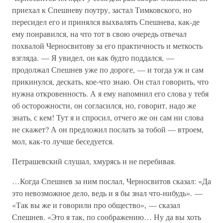
приехал к Спешневу поутру, застал Тимковского, но
пересидел его и принялся выхвалять Спешнева, как-де
ему понравился, на что тот в свою очередь отвечал
похвалой Черносвитову за его практичность и меткость
взгляда. — Я увидел, он как будто поддался, —
продолжал Спешнев уже по дороге, — и тогда уж и сам
прикинулся, дескать, кое-что знаю. Он стал говорить, что
нужна откровенность. А я ему напомнил его слова у тебя
об осторожности, он согласился, но, говорит, надо же
знать, с кем! Тут я и спросил, отчего же он сам ни слова
не скажет? А он предложил послать за тобой — втроем,
мол, как-то лучше беседуется.
Петрашевский слушал, хмурясь и не перебивая.
…Когда Спешнев за ним послал, Черносвитов сказал: «Да
это невозможное дело, ведь и я бы знал что-нибудь». —
«Так вы же и говорили про общество», — сказал
Спешнев. «Это я так, по соображению… Ну да вы хоть