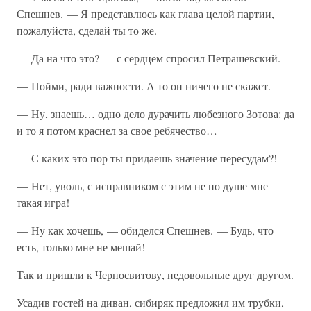
Спешнев. — Я представлюсь как глава целой партии,
пожалуйста, сделай ты то же.
— Да на что это? — с сердцем спросил Петрашевский.
— Пойми, ради важности. А то он ничего не скажет.
— Ну, знаешь… одно дело дурачить любезного Зотова: да
и то я потом краснел за свое ребячество…
— С каких это пор ты придаешь значение пересудам?!
— Нет, уволь, с исправником с этим не по душе мне
такая игра!
— Ну как хочешь, — обиделся Спешнев. — Будь, что
есть, только мне не мешай!
Так и пришли к Черносвитову, недовольные друг другом.
Усадив гостей на диван, сибиряк предложил им трубки,