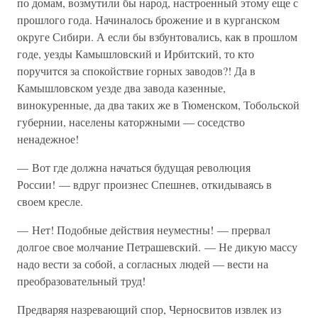
по домам, возмутили бы народ, настроенный этому еще с
прошлого года. Начиналось брожение и в курганском
округе Сибири. А если бы взбунтовались, как в прошлом
годе, уезды Камышловский и Ирбитский, то кто
поручится за спокойствие горных заводов?! Да в
Камышловском уезде два завода казенные,
винокуренные, да два таких же в Тюменском, Тобольской
губернии, населены каторжными — соседство
ненадежное!
— Вот где должна начаться будущая революция
России! — вдруг произнес Спешнев, откидываясь в
своем кресле.
— Нет! Подобные действия неуместны! — прервал
долгое свое молчание Петрашевский. — Не дикую массу
надо вести за собой, а согласных людей — вести на
преобразовательный труд!
Предваряя назревающий спор, Черносвитов извлек из