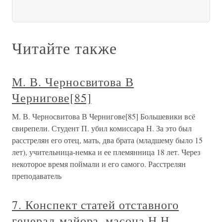
Читайте также
М. В. Черносвитова В
Чернигове[85]
М. В. Черносвитова В Чернигове[85] Большевики всё
свирепели. Студент П. убил комиссара Н. За это был
расстрелян его отец, мать, два брата (младшему было 15
лет), учительница-немка и ее племянница 18 лет. Через
некоторое время поймали и его самого. Расстрелян
преподаватель
7. Конспект статей отставного
генерал-майора, масона Н.Н.