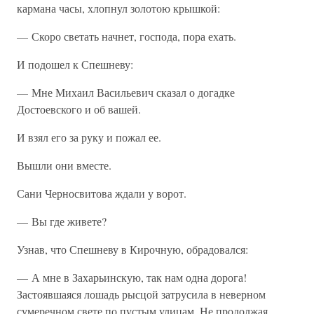
кармана часы, хлопнул золотою крышкой:
— Скоро светать начнет, господа, пора ехать.
И подошел к Спешневу:
— Мне Михаил Васильевич сказал о догадке
Достоевского и об вашей.
И взял его за руку и пожал ее.
Вышли они вместе.
Сани Черносвитова ждали у ворот.
— Вы где живете?
Узнав, что Спешневу в Кирочную, обрадовался:
— А мне в Захарьинскую, так нам одна дорога!
Застоявшаяся лошадь рысцой затрусила в неверном
сумеречном свете по пустым улицам. Не продолжая