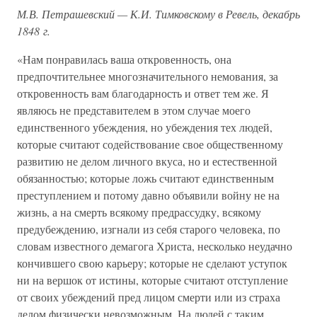
М.В. Петрашевский — К.И. Тимковскому в Ревель, декабрь
1848 г.
«Нам понравилась ваша откровенность, она
предпочтительнее многозначительного немования, за
откровенность вам благодарность и ответ тем же. Я
являюсь не представителем в этом случае моего
единственного убеждения, но убеждения тех людей,
которые считают содействование свое общественному
развитию не делом личного вкуса, но и естественной
обязанностью; которые ложь считают единственным
преступлением и потому давно объявили войну не на
жизнь, а на смерть всякому предрассудку, всякому
предубеждению, изгнали из себя старого человека, по
словам известного демагога Христа, несколько неудачно
кончившего свою карьеру; которые не сделают уступок
ни на вершок от истины, которые считают отступление
от своих убеждений пред лицом смерти или из страха
делом физически невозможным. На людей с таким