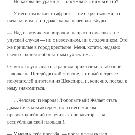
— Но какова несуразица — обсуждать с ним все это?!
— У него там какой-то афронт — не с крестьянами, а с
начальством. И он даже, ха-ха, переводит Фурье.
— Над извозчиками, впрочем, напрасно смеешься, не
упускай случая — ни с извозчиком, ни с лодочником. Это
же пришлые в город крестьяне! Меня, кстати, недавно
свели с одним любопытным субъектом…
От кого-то услышал о странном приказчике в табачной
лавочке на Петербургской стороне, который встречает
покупателей цитатами из Шекспира, и, конечно, поехал к
нему знакомиться.
— …Человек из народа! Любопытный! Желает стать
драматическим актером, но из него мог бы
превосходнейший получиться пропагатор… на
республиканской площади!..
— У меня к тебе просьба, — после паузы сказал