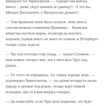
вмешался тут Черносвитов. — Однако там войска
много… разве уйдут воевать за границу?.. А что вы,
Михаил Васильевич, о Малороссии думаете?
— Там брожение умов было сильное, чему много
способствовали сочинения Шевченки… Киевское
общество пустило корни, несмотря на неуспех…
впрочем, толком никто не знает их планов, в Петербурге
только слухи ходили.
— Час или полтора тому назад, — сказал Спешнев, —
наш хозяин говорил мне, что у него весь Урал под
рукою…
— От этого не отрицаюсь, эту страну хорошо знаю, —
подтвердил Черносвитов, — тут разом четыреста тысяч
народу и оружие под рукою, только ждут первой
вспышки, про то я вам вчерась говорил.
— Да помилуйте, если Урал весь подкопан, это будет