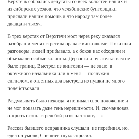
Верхтечь собрались депутаты со всех волостей наших и
из сибирских уездов, что челябинские бунтовщики
прислали нашим помощь и что народу там более
двадцати тысяч.
В трех верстах от Верхтечи мост через реку оказался
разобран и меня встретила орава с винтовками. Пока шли
разговоры, людей прибывало, а с боков нас обходили и
объезжали особые колонны. Дерзости и ругательствам не
было границ. Выстрел из винтовки — не знаю, в
окружного начальника или в меня — послужил
сигналом, а ответных два выстрела из пушки не много
подействовали.
Раздумывать было некогда, я понимал свое положение и
не мог показать даже тень нерешимости. И, скомандовав
открыть огонь, стрельбой разогнал толпу…»
Рассказ бывшего исправника слушали, не перебивая, но,
едва он умолк, Спешнев глухо спросил: