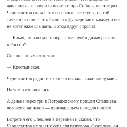
давешнего, заговорили все-таки про Сибирь, на этот раз
Черносвитов сказал, что ссыльные все глупы, на той
точке и остались, что были, а о фурьеризме и коммунизме
не хотят даже слышать. Потом вдруг спросил:
— Какая, по-вашему, теперь самая необходимая реформа
в России?
Спешнев прямо ответил:
— Крестьянская.
Черносвитов радостно закивал он, мол, тоже так думает.
На том распрощались.
А денька через три к Петрашевскому пришел Спешнева
человек с запиской — приглашеньем немедля прийти.
Встретил его Спешнев в передней и сказал, что
Черносвитов их ждет у себя для разговора. Оказалось, он