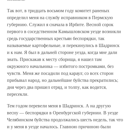
Так вот, в тридцать восьмом году комитет раненых
определил меня на службу исправником в Пермскую
губернию. Служил я сначала в Ирбите. Весной сорок
первого в соседственном Камышловском уезде возникли
средь государственных крестьян беспорядки, так
называемые картофельные, и перекинулись в Шадринск
и к нам. Я был в дальней стороне уезда, когда мне дали
знать. Прискакав к месту сборища, я нашел там
окружного начальника — избитого постромками, без
чувств. Меня же посадили под караул; со всех сторон
прибывал народ, но дальнейшие буйства прекратились;
дня через два пришел отряд, и толпу, как водится,
пересекли.
Тем годом перевели меня в Шадринск. А на другую
весну — беспорядки в Оренбургской губернии. В уезде
Челябинском буйства продолжались шесть недель, так что
и у меня в уезде началось. Главною причиною были