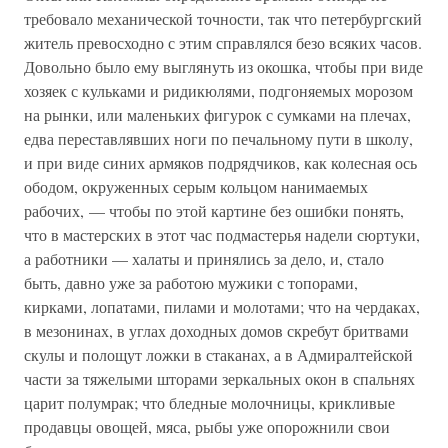
требовало механической точности, так что петербургский
житель превосходно с этим справлялся безо всяких часов.
Довольно было ему выглянуть из окошка, чтобы при виде
хозяек с кульками и ридикюлями, подгоняемых морозом
на рынки, или маленьких фигурок с сумками на плечах,
едва переставлявших ноги по печальному пути в школу,
и при виде синих армяков подрядчиков, как колесная ось
ободом, окруженных серым кольцом нанимаемых
рабочих, — чтобы по этой картине без ошибки понять,
что в мастерских в этот час подмастерья надели сюртуки,
а работники — халаты и принялись за дело, и, стало
быть, давно уже за работою мужики с топорами,
кирками, лопатами, пилами и молотами; что на чердаках,
в мезонинах, в углах доходных домов скребут бритвами
скулы и полощут ложки в стаканах, а в Адмиралтейской
части за тяжелыми шторами зеркальных окон в спальнях
царит полумрак; что бледные молочницы, крикливые
продавцы овощей, мяса, рыбы уже опорожнили свои