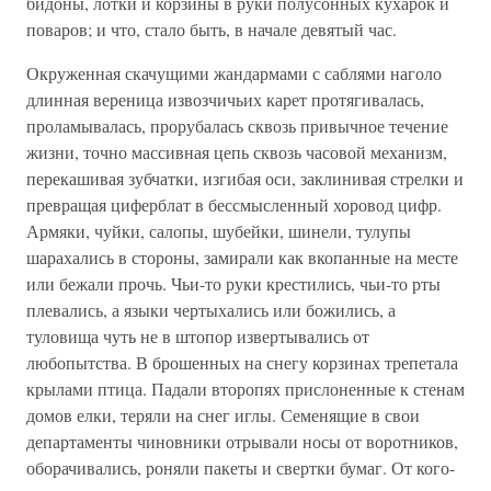
бидоны, лотки и корзины в руки полусонных кухарок и
поваров; и что, стало быть, в начале девятый час.
Окруженная скачущими жандармами с саблями наголо
длинная вереница извозчичьих карет протягивалась,
проламывалась, прорубалась сквозь привычное течение
жизни, точно массивная цепь сквозь часовой механизм,
перекашивая зубчатки, изгибая оси, заклинивая стрелки и
превращая циферблат в бессмысленный хоровод цифр.
Армяки, чуйки, салопы, шубейки, шинели, тулупы
шарахались в стороны, замирали как вкопанные на месте
или бежали прочь. Чьи-то руки крестились, чьи-то рты
плевались, а языки чертыхались или божились, а
туловища чуть не в штопор извертывались от
любопытства. В брошенных на снегу корзинах трепетала
крылами птица. Падали второпях прислоненные к стенам
домов елки, теряли на снег иглы. Семенящие в свои
департаменты чиновники отрывали носы от воротников,
оборачивались, роняли пакеты и свертки бумаг. От кого-