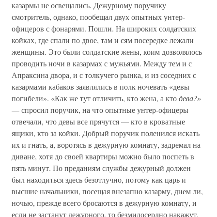
казармы не освещались. Дежурному поручику
смотритель, однако, пообещал двух опытных унтер-
офицеров с фонарями. Пошли. На широких солдатских
койках, где спали по двое, там и сям посередке лежали
женщины. Это были солдатские жены, коим дозволялось
проводить ночи в казармах с мужьями. Между тем и с
Апраксина двора, и с толкучего рынка, и из соседних с
казармами кабаков заявлялись в полк ночевать «девы
погибели». «Как же тут отличить, кто жена, а кто
дева?»
— спросил поручик, на что опытные унтер-офицеры
отвечали, что девы все прячутся — кто в кроватные
ящики, кто за койки. Добрый поручик поленился искать
их и гнать, а, воротясь в дежурную комнату, задремал на
диване, хотя до своей квартиры можно было поспеть в
пять минут. По преданиям службы дежурный должен
был находиться здесь безотлучно, потому как царь и
высшие начальники, посещая внезапно казарму, днем ли,
ночью, прежде всего бросаются в дежурную комнату, и
если не застанут дежурного, то безмилосердно накажут.