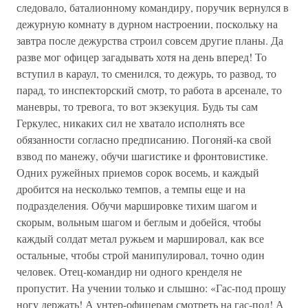
следовало, баталионному командиру, поручик вернулся в
дежурную комнату в дурном настроении, поскольку на
завтра после дежурства строил совсем другие планы. Да
разве мог офицер загадывать хотя на день вперед! То
вступил в караул, то сменился, то дежурь, то развод, то
парад, то инспекторский смотр, то работа в арсенале, то
маневры, то тревога, то вот экзекуция. Будь ты сам
Геркулес, никаких сил не хватало исполнять все
обязанности согласно предписанию. Погоняй-ка свой
взвод по манежу, обучи шагистике и фронтовистике.
Одних ружейных приемов сорок восемь, и каждый
дробится на несколько темпов, а темпы еще и на
подразделения. Обучи маршировке тихим шагом и
скорым, вольным шагом и беглым и добейся, чтобы
каждый солдат метал ружьем и маршировал, как все
остальные, чтобы строй манипулировал, точно один
человек. Отец-командир ни одного кренделя не
пропустит. На учении только и слышно: «Гас-под прошу
ногу держать! А унтер-офицерам смотреть на гас-под! А