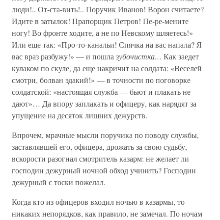
люди!.. От-ста-вить!.. Поручик Иванов! Ворон считаете?
Идите в затылок! Прапорщик Петров! Пе-ре-мените
ногу! Во фронте ходите, а не по Невскому шляетесь!»
Или еще так: «Про-то-канальи! Спячка на вас напала? Я
вас враз разбужу!» — и пошла
зубочистка…
Как заедет
кулаком по скуле, да еще накричит на солдата: «Веселей
смотри, болван эдакий!» — в точности по поговорке
солдатской: «настоящая служба — бьют и плакать не
дают»… Да впору заплакать и офицеру, как нарядят за
упущение на десяток лишних дежурств.
Впрочем, мрачные мысли поручика по поводу службы,
заставлявшей его, офицера, дрожать за свою судьбу,
вскорости разогнал смотритель казарм: не желает ли
господин дежурный ночной обход учинить? Господин
дежурный с тоски пожелал.
Когда кто из офицеров входил ночью в казармы, то
никаких непорядков, как правило, не замечал. По ночам