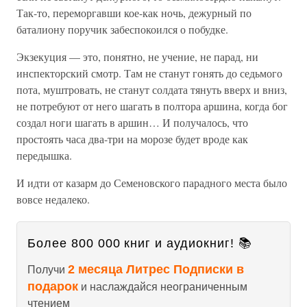
Так-то, переморгавши кое-как ночь, дежурный по
баталиону поручик забеспокоился о побудке.
Экзекуция — это, понятно, не учение, не парад, ни
инспекторский смотр. Там не станут гонять до седьмого
пота, муштровать, не станут солдата тянуть вверх и вниз,
не потребуют от него шагать в полтора аршина, когда бог
создал ноги шагать в аршин… И получалось, что
простоять часа два-три на морозе будет вроде как
передышка.
И идти от казарм до Семеновского парадного места было
вовсе недалеко.
Более 800 000 книг и аудиокниг! 📚
2 месяца Литрес Подписки в
Получи
подарок
и наслаждайся неограниченным
чтением