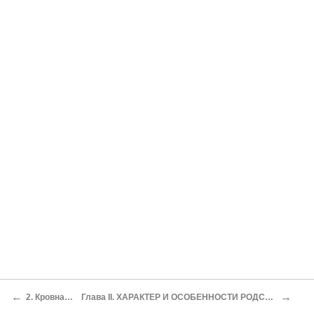
←
→
2. Кровная месть
Глава II. ХАРАКТЕР И ОСОБЕННОСТИ РОДСТВЕННЫХ ОТНОШЕНИЙ