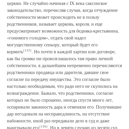
церкви. Не случайно начиная с IX века саксонское
законодательство, перечисляя случаи, когда отчуждение
собственности может происходить не в пользу
родственников, называет церковь, короля, и еще
предусматривает возможность для бедняка-крестьянина,
«гонимого голодом», отдать свой надел
могущественному сеньору, который будет его
{115}
кормить
. Но почти в каждой хартии или договоре,
как бы громко ни провозглашалось там право личной
собственности, в дальнейшем непременно перечисляются
родственники продавца или дарителя, давшие свое
согласие па передачу имущества. Это согласие было
настолько необходимым, что ради него не скупились на
вознаграждение. Бывало, что родственники, согласие
которых не было спрошено, иногда спустя много лет,
оспаривали законность дара и отменяли его. Получившие
дар негодовали на несправедливость, на отсутствие
набожности, иной раз передавали дело в суд и даже
{116}
выигрывали его
. Но в девяти случаях из десяти суд,