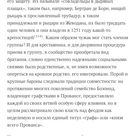
его защиту. Их называли «совладельцы в дырявых
плащах», таким был, например, Бертран де Борн, нищий
рыцарь и прославленный трубадур, к таким
принадлежали и рыцари из Жеводана, их было тридцать
один человек и они владели в 1251 году какой-то
{114}
крепостицей
. Каким образом чужак мог стать членом
группы? И для крестьянина, и для дворянина процедура
приема в группу, в сообщество приобретала вид
братания, словно единственно надежными социальными
связями были родственные, и, не имея возможности
опереться на кровное родство, его имитировали. Порой и
крупные бароны следовали традиции совместности: на
протяжении многих поколений семейство Бозонид,
владеющее графствами в Провансе, предоставляло
каждой из своих ветвей особую сферу влияния, но в
целом рассматривало свою власть над феодом как
неделимую и носило единый титул «графа» или «князя
всего Прованса».