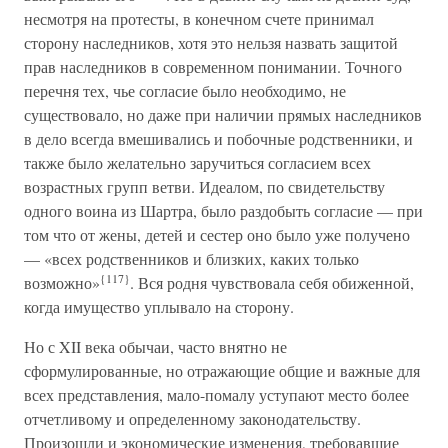
несмотря на протесты, в конечном счете принимал
сторону наследников, хотя это нельзя назвать защитой
прав наследников в современном понимании. Точного
перечня тех, чье согласие было необходимо, не
существовало, но даже при наличии прямых наследников
в дело всегда вмешивались и побочные родственники, и
также было желательно заручиться согласием всех
возрастных групп ветви. Идеалом, по свидетельству
одного воина из Шартра, было раздобыть согласие — при
том что от жены, детей и сестер оно было уже получено
— «всех родственников и близких, каких только
{117}
возможно»
. Вся родня чувствовала себя обиженной,
когда имущество уплывало на сторону.
Но с XII века обычаи, часто внятно не
сформулированные, но отражающие общие и важные для
всех представления, мало-помалу уступают место более
отчетливому и определенному законодательству.
Произошли и экономические изменения, требовавшие