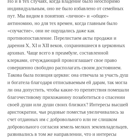
Но и в тех случаях, когда владение было неоспоримо
индивидуальным, оно не было избавлено от семейных
пут. Мы видим в понятиях «личное» и «общее»
антиномию, но для тех времен, когда главным было
«соучастие», они не ощущались даже как
противопоставление. Перелистаем акты продажи и
дарения X, XI и XII веков, сохранившиеся в церковных
архивах. Чаще всего в преамбуле, составленной
клерками, отчуждающий провозглашает свое право
совершенно свободно располагать своим достоянием.
Такова была позиция церкви: она отвечала за участь душ
и богатела благодаря отписываемым ей дарам, так могла
ли она допустить, чтобы какие-то препятствия помешали
благочестивому прихожанину позаботиться о спасении
своей души или души своих близких? Интересы высшей
аристократии, чьи родовые поместья увеличивались за
счет отданных им с добровольного или не слишком
добровольного согласия земель мелких землевладельцев,
развивались в том же направлении, что и интересы