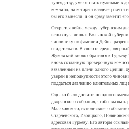
тунеядству, умеют стать нужными в до
комнаты, на который владелец почти н
бы его вынесли, и он сразу заметит ег
Открытая война между губернским дво
вспыхнула лишь в Волынской губернии
чиновнику по фамилии Дейша разрешен
свидетельств. В свою очередь, «верн
Жуковский вновь обратился к Гурьеву 
вновь созданную проверочную комисси
взваленный на плечи одного Дейши, бу
уверен в неподкупности этого чиновни
поддаться давлению влиятельных лиц 
Однако было достаточно одного вмеша
дворянского собрания, чтобы вызвать
Малаховского, исполнявшего обязаннос
Старчевского, Избицкого, Поляновского
адресован Гурьеву. Его авторы ссыла
законодательством, в первую очередь с