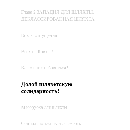
Глава 2 ЗАПАДНЯ ДЛЯ ШЛЯХТЫ.
ДЕКЛАССИРОВАННАЯ ШЛЯХТА
Козлы отпущения
Всех на Кавказ!
Как от них избавиться?
Долой шляхетскую
солидарность!
Мясорубка для шляхты
Социально-культурная смерть