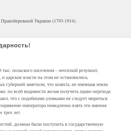
а Правобережной Украине (1793-1914)
дарность!
 тыс. польского населения – неплохой результат,
 и царские власти на этом не остановились.
х губерний заметили, что шляхта, не имевшая земли
озже, по всей видимости желая получить право перехода
шил, что с подобными уловками не следует мириться.
споряжение императора немедленно взять эти имения
е трех лет.
естий, должны были поступить в государственную
но на всякий случай перепроверить статус шляхты,