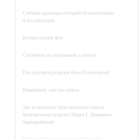
Соблазн красивых историй об интеграции
и ассимиляции
Исторический фон
Состояние исследований о шляхте
Последствия разделов Речи Посполитой
Намерения »чистки рядов»
Три возможных пути решения статуса
безземельной шляхты: Павел І, Державин,
Чарторыйский