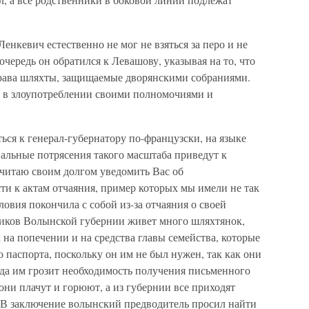
енкевич естественно не мог не взяться за перо и не
очередь он обратился к Левашову, указывая на то, что
ава шляхты, защищаемые дворянскими собраниями.
а в злоупотреблении своими полномочиями и
ься к генерал-губернатору по-французски, на языке
иальные потрясения такого масштаба приведут к
Считаю своим долгом уведомить Вас об
сти к актам отчаяния, пример которых мы имели не так
овия покончила с собой из-за отчаяния о своей
щиков Волынской губернии живет много шляхтянок,
 на попечении и на средства главы семейства, которые
 паспорта, поскольку он им не был нужен, так как они
огда им грозит необходимость получения письменного
 они плачут и горюют, а из губернии все приходят
 В заключение волынский предводитель просил найти