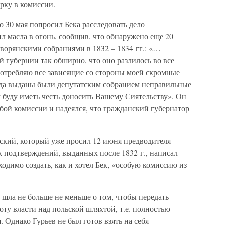
рку в комиссии.
о 30 мая попросил Бека расследовать дело
л масла в огонь, сообщив, что обнаружено еще 20
дворянскими собраниями в 1832 – 1834 гг.: «…
й губернии так обширно, что оно разлилось во все
употребляю все зависящие со стороны моей скромные
гда выданы были депутатским собранием неправильные
 буду иметь честь доносить Вашему Сиятельству». Он
обой комиссии и надеялся, что гражданский губернатор
вский, который уже просил 12 июня предводителя
к подтверждений, выданных после 1832 г., написал
бходимо создать, как и хотел Бек, «особую комиссию из
ь шла не больше не меньше о том, чтобы передать
ту власти над польской шляхтой, т.е. полностью
. Однако Гурьев не был готов взять на себя