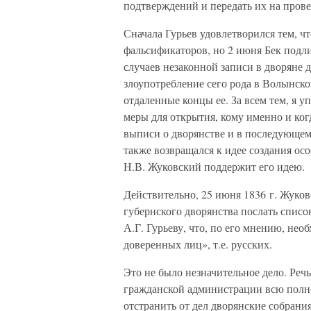
подтверждений и передать их на прове
Сначала Гурьев удовлетворился тем, чт
фальсификаторов, но 2 июня Бек подли
случаев незаконной записи в дворяне 
злоупотребление сего рода в Волынско
отдаленные концы ее. За всем тем, я 
меры для открытия, кому именно и ко
выписи о дворянстве и в последующем
также возвращался к идее создания ос
Н.В. Жуковский поддержит его идею.
Действительно, 25 июня 1836 г. Жуко
губернского дворянства послать списо
А.Г. Гурьеву, что, по его мнению, нео
доверенных лиц», т.е. русских.
Это не было незначительное дело. Реч
гражданской администрации всю полно
отстранить от дел дворянские собрания