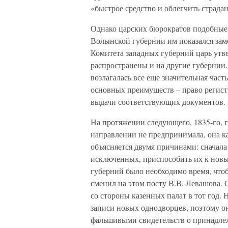
«быстрое средство и облегчить страда
Однако царских бюрократов подобные 
Волынской губернии им показался заме
Комитета западных губерний царь утв
распространены и на другие губернии.
возлагалась все еще значительная част
основных преимуществ – право регист
выдачи соответствующих документов.
На протяжении следующего, 1835-го, 
направлении не предпринимала, она ка
объясняется двумя причинами: сначала
исключенных, приспособить их к новы
губерний было необходимо время, чтобы
сменил на этом посту В.В. Левашова. 
со стороны казенных палат в тот год.
записи новых однодворцев, поэтому о
фальшивыми свидетельств о принадлеж