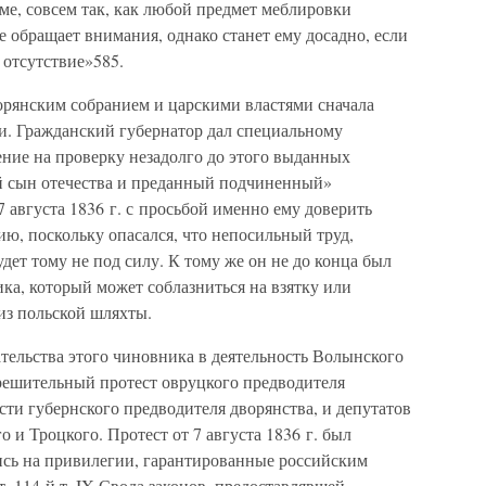
ме, совсем так, как любой предмет меблировки
е обращает внимания, однако станет ему досадно, если
о отсутствие»585.
рянским собранием и царскими властями сначала
. Гражданский губернатор дал специальному
ие на проверку незадолго до этого выданных
ый сын отечества и преданный подчиненный»
7 августа 1836 г. с просьбой именно ему доверить
ю, поскольку опасался, что непосильный труд,
дет тому не под силу. К тому же он не до конца был
ка, который может соблазниться на взятку или
из польской шляхты.
тельства этого чиновника в деятельность Волынского
 решительный протест овруцкого предводителя
ти губернского предводителя дворянства, и депутатов
 и Троцкого. Протест от 7 августа 1836 г. был
лись на привилегии, гарантированные российским
т. 114-й т. IX Свода законов, предоставлявшей