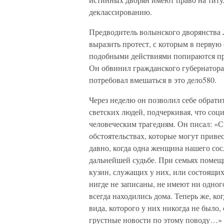
деклассированию.
Предводитель волынского дворянства Л
выразить протест, с которым в первую 
подобными действиями попираются пр
Он обвинил гражданского губернатор
потребовал вмешаться в это дело580.
Через неделю он позволил себе обратит
светских людей, подчеркивая, что соц
человеческим трагедиям. Он писал: «
обстоятельствах, которые могут приве
давно, когда одна женщина нашего сосл
дальнейшей судьбе. При семьях поме
кузин, служащих у них, или состоящих
нигде не записаны, не имеют ни одного
всегда находились дома. Теперь же, к
вида, которого у них никогда не было,
грустные новости по этому поводу…»