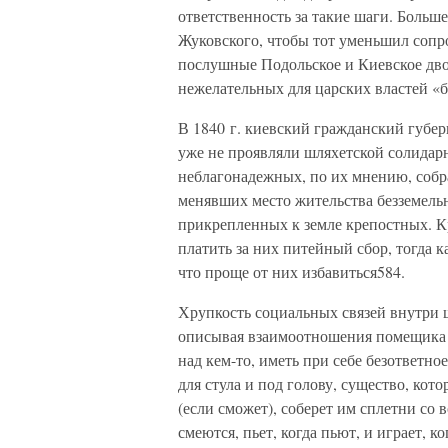
ответственность за такие шаги. Больше
Жуковского, чтобы тот уменьшил сопр
послушные Подольское и Киевское дво
нежелательных для царских властей «б
В 1840 г. киевский гражданский губе
уже не проявляли шляхетской солидарн
неблагонадежных, по их мнению, собр
менявших место жительства безземель
прикрепленных к земле крепостных. К
платить за них питейный сбор, тогда к
что проще от них избавиться584.
Хрупкость социальных связей внутри 
описывая взаимоотношения помещика 
над кем-то, иметь при себе безответно
для стула и под голову, существо, кот
(если сможет), соберет им сплетни со в
смеются, пьет, когда пьют, и играет, 