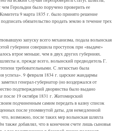
 чем Герольдии было поручено проверить ее
Комитета 9 марта 1835 г. было принято решение
, подписать обязательство продать землю в течение трех
вовавшую запуску всего механизма, подала волынская
 этой губернии совершила проступок при «выдаче»
алось втрое меньше, чем в двух других губерниях.
шляхты и, прежде всего, волынский предводитель Г.
степени требовательными. С легкостью была
ия успеха». 9 февраля 1834 г. царские жандармы
. заметил генерал-губернатор (но воздержался от
чество подтверждений дворянства было выдано
 после 19 октября 1831 г. Житомирский
 своим подчиненным самим передать в казну список
жденных после упомянутой даты, для немедленной
 что, возможно, после таких мер волынская шляхта
Он также добавлял, что в конечном счете лишь сыновья
, а все родственники в боковой линии подлежат