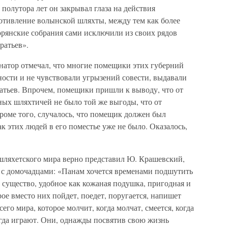
 полутора лет он закрывал глаза на действия
отивление волынской шляхты, между тем как более
рянские собрания сами исключили из своих рядов
ратьев».
рнатор отмечал, что многие помещики этих губерний
ости и не чувствовали угрызений совести, выдавали
атьев. Впрочем, помещики пришли к выводу, что от
ных шляхтичей не было той же выгоды, что от
роме того, случалось, что помещик должен был
ак этих людей в его поместье уже не было. Оказалось,
шляхетского мира верно представил Ю. Крашевский,
с домочадцами: «Панам хочется временами подшутить
е существо, удобное как кожаная подушка, пригодная и
орое вместо них пойдет, поедет, поругается, напишет
сего мира, которое молчит, когда молчат, смеется, когда
когда играют. Они, однажды посвятив свою жизнь