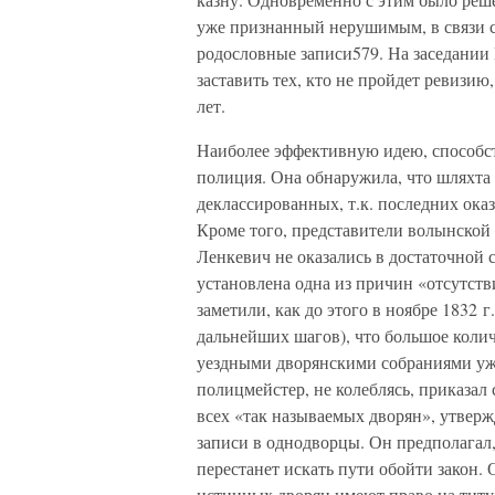
уже признанный нерушимым, в связи с
родословные записи579. На заседании 
заставить тех, кто не пройдет ревизию
лет.
Наиболее эффективную идею, способст
полиция. Она обнаружила, что шляхта
деклассированных, т.к. последних оказ
Кроме того, представители волынской 
Ленкевич не оказались в достаточной 
установлена одна из причин «отсутств
заметили, как до этого в ноябре 1832 г
дальнейших шагов), что большое коли
уездными дворянскими собраниями уже
полицмейстер, не колеблясь, приказал
всех «так называемых дворян», утвер
записи в однодворцы. Он предполагал,
перестанет искать пути обойти закон. 
истинных дворян имеют право на титул