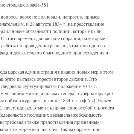
ние стольких людей»581.
вопросы вовсе не волновали, напротив, пример
чательным, и 28 августа 1834 г. на представление
ердил новые обязанности полиции, которые были
 С этого времени дворянские собрания, на которые
ь работы по проведению ревизии, утратили одно из
рации доказательств благородного происхождения и
года царская администрация никаких новых мер в этом
к будто пыталась обрести второе дыхание. Это
 следовало «урегулировать» положение 70 тыс.
м условиям жизни, а новому генерал-губернатору трех
 войти в курс дела, в конце 1834 г. граф А.Д. Гурьев
Следует, однако, отметить проявление особой строгости
 Недовольство последних вызывала необходимость
ни требовали также предоставления признанных
ности к «прежней шляхте». Таким образом, они