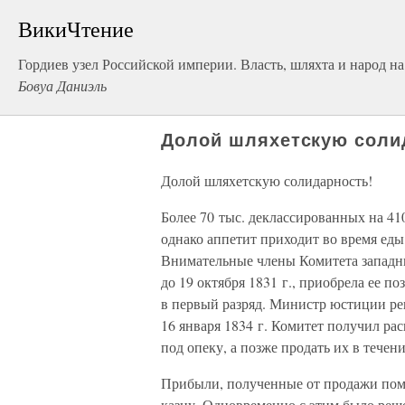
ВикиЧтение
Гордиев узел Российской империи. Власть, шляхта и народ н
Бовуа Даниэль
Долой шляхетскую соли
Долой шляхетскую солидарность!
Более 70 тыс. деклассированных на 410
однако аппетит приходит во время еды,
Внимательные члены Комитета западны
до 19 октября 1831 г., приобрела ее п
в первый разряд. Министр юстиции ре
16 января 1834 г. Комитет получил ра
под опеку, а позже продать их в течени
Прибыли, полученные от продажи пом
казну. Одновременно с этим было реше