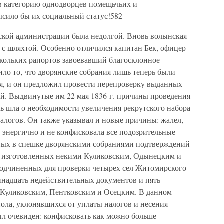
в категорию однодворцев помещьчьих и
ысило бы их социальный статус!582
ской администрации была недолгой. Вновь волынская
 с шляхтой. Особенно отличился капитан Бек, офицер
скольких рапортов завоевавший благосклонное
ило то, что дворянские собрания лишь теперь были
я, и он предложил провести перепроверку выданных
ий. Выдвинутые им 22 мая 1836 г. причины проведения
ечь шла о необходимости увеличения рекрутского набора
алогов. Он также указывал и новые причины: жалел,
 энергично и не конфисковала все подозрительные
нных в спешке дворянскими собраниями подтверждений
, изготовленных некими Куликовским, Одынецким и
подчиненных для проверки четырех сел Житомирского
иннадцать недействительных документов и пять
 Куликовским, Пентковским и Осецким. В данном
пола, уклонявшихся от уплаты налогов и несения
л очевиден: конфисковать как можно больше