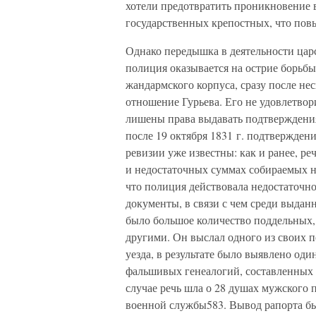
хотели предотвратить проникновение 
государственных крепостных, что пов
Однако передышка в деятельности цар
полиция оказывается на острие борьбы
жандармского корпуса, сразу после не
отношение Гурьева. Его не удовлетвор
лишены права выдавать подтверждени
после 19 октября 1831 г. подтвержден
ревизии уже известны: как и ранее, р
и недостаточных суммах собираемых н
что полиция действовала недостаточно
документы, в связи с чем среди выда
было большое количество поддельных
другими. Он выслал одного из своих 
уезда, в результате было выявлено од
фальшивых генеалогий, составленных
случае речь шла о 28 душах мужского 
военной службы583. Вывод рапорта бы