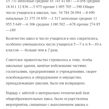
+5 731 неполные средние 45 745 41 687 —4 058 средние
18 811 12 836 —5 975 прочие 1 095 705 —390 Общее
число учащихся в школах, тыс. 34 784 26 094 —8 690
начальные 21 375 19 859 —1 517 неполные средние 11
955 5 649 —6 306 средние 1180 502 —678 прочие 274 85
—189
Количество школ и число учащихся в них сократились,
особенно уменьшилось число учащихся 5—7-х и 8—10-х
классов — больше чем в
2
раза.
Советское правительство стремилось к тому, чтобы
школьные здания, занятые войсковыми частями,
госпиталями, предприятиями и учреждениями, скорее
освобождались и оборудование и имущество,
принадлежавшее школам, было им возвращено.
Наряду с заботой о материально-технической базе
общеобразовательных школ, были осуществлены
мероприятия, связанные с выполнением закона о