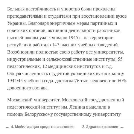
Большая настойчивость и упорство были проявлены
преподавателями и студентами при восстановлении вузов
Украины. Благодаря энергичным мерам партийных и
советских органов, активной деятельности работников
высшей школы уже к январю 1945 г. на территории
республики работало 147 высших учебных заведений.
Возобновили полностью свою работу все университеты,
индустриальные и сельскохозяйственные институты, 55
педагогических, 12 медицинских институтов и т.д.
Общая численность студентов украинских вузов к концу
1944/45 учебного года. достигла 76 тыс. человек, или 60%
довоенного состава.
Московский университет, Московский государственный
педагогический институт им. Ленина выделили в
помощь Белорусскому государственному университету
лабораторное оборудование, учебники и учебные
←
→
4. Мобилизация средств населения
2. Здравоохранение
пособия. С октября 1943 г. он начал работать под