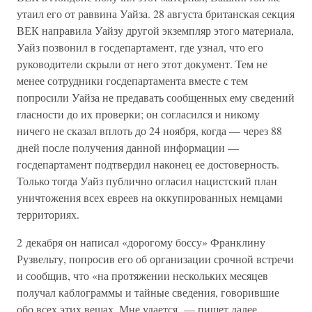
утаил его от раввина Уайза. 28 августа британская секция
ВЕК направила Уайзу другой экземпляр этого материала,
Уайз позвонил в госдепартамент, где узнал, что его
руководители скрыли от него этот документ. Тем не
менее сотрудники госдепартамента вместе с тем
попросили Уайза не предавать сообщенных ему сведений
гласности до их проверки; он согласился и никому
ничего не сказал вплоть до 24 ноября, когда — через 88
дней после получения данной информации —
госдепартамент подтвердил наконец ее достоверность.
Только тогда Уайз публично огласил нацистский план
уничтожения всех евреев на оккупированных немцами
территориях.
2 декабря он написал «дорогому боссу» Франклину
Рузвельту, попросив его об организации срочной встречи
и сообщив, что «на протяжении нескольких месяцев
получал каблограммы и тайные сведения, говорившие
обо всех этих вещах. Мне удается, — пишет далее