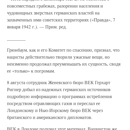
повсеместных грабежах, разорении населения и
чудовищных зверствах германских властей на
захваченных ими советских территориях («Правда», 7
января 1942 г.). — Прим. ред.
________
Грюнбаум, как и его Комитет по спасению, признал, что
нацисты действительно творили ужасные вещи, но
неизменно продолжал преуменьшать их сущность, сводя
ее «только» к погромам.
8 августа сотрудник Женевского бюро ВЕК Герхарт
Ригнер добыл из надежных германских источников
подробную информацию о программах истребления
посредством отравляющих газов и переслал ее
Лондонскому и Нью-Иорскому бюро ВЕК через
британского и американского дипломатов.
ВЕК в Лондоне получил этот материал, Вашингтон же