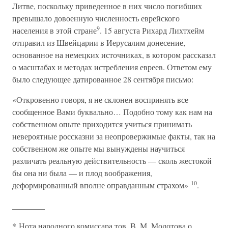
Литве, поскольку приведенное в них число погибших
превышало довоенную численность еврейского
9
населения в этой стране
. 15 августа Рихард Лихтхейм
отправил из Швейцарии в Иерусалим донесение,
основанное на немецких источниках, в котором рассказал
о масштабах и методах истребления евреев. Ответом ему
было следующее датированное 28 сентября письмо:
«Откровенно говоря, я не склонен воспринять все
сообщенное Вами буквально… Подобно тому как нам на
собственном опыте приходится учиться принимать
невероятные россказни за неопровержимые факты, так на
собственном же опыте мы вынуждены научиться
различать реальную действительность — сколь жестокой
бы она ни была — и плод воображения,
10
деформированный вполне оправданным страхом»
.
________
* Нота народного комиссара тов. В. М. Молотова о