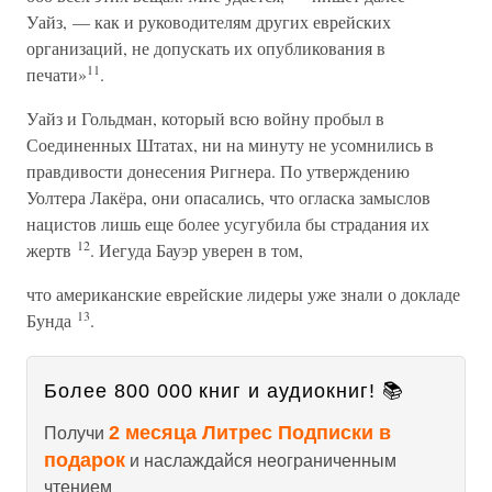
Уайз, — как и руководителям других еврейских
организаций, не допускать их опубликования в
11
печати»
.
Уайз и Гольдман, который всю войну пробыл в
Соединенных Штатах, ни на минуту не усомнились в
правдивости донесения Ригнера. По утверждению
Уолтера Лакёра, они опасались, что огласка замыслов
нацистов лишь еще более усугубила бы страдания их
12
жертв
. Иегуда Бауэр уверен в том,
что американские еврейские лидеры уже знали о докладе
13
Бунда
.
Более 800 000 книг и аудиокниг! 📚
2 месяца Литрес Подписки в
Получи
подарок
и наслаждайся неограниченным
чтением