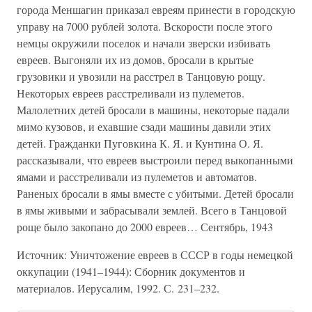
города Меншагин приказал евреям принести в городскую
управу на 7000 рублей золота. Вскорости после этого
немцы окружили поселок и начали зверски избивать
евреев. Выгоняли их из домов, бросали в крытые
грузовики и увозили на расстрел в Танцовую рощу.
Некоторых евреев расстреливали из пулеметов.
Малолетних детей бросали в машины, некоторые падали
мимо кузовов, и ехавшие сзади машины давили этих
детей. Гражданки Пуговкина К. Я. и Кунтина О. Я.
рассказывали, что евреев выстроили перед выкопанными
ямами и расстреливали из пулеметов и автоматов.
Раненых бросали в ямы вместе с убитыми. Детей бросали
в ямы живыми и забрасывали землей. Всего в Танцовой
роще было закопано до 2000 евреев… Сентябрь, 1943
Источник: Уничтожение евреев в СССР в годы немецкой
оккупации (1941–1944): Сборник документов и
материалов. Иерусалим, 1992. С. 231–232.