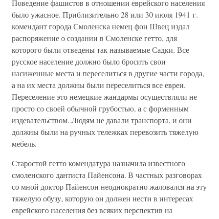
Поведение фашистов в отношении еврейского населения
было ужасное. Приблизительно 28 или 30 июля 1941 г.
комендант города Смоленска немец фон Швец издал
распоряжение о создании в Смоленске гетто, для
которого были отведены так называемые Садки. Все
русское население должно было бросить свои
насиженные места и переселиться в другие части города,
а на их места должны были переселиться все евреи.
Переселение это немецкие жандармы осуществляли не
просто со своей обычной грубостью, а с форменным
издевательством. Людям не давали транспорта, и они
должны были на ручных тележках перевозить тяжелую
мебель.
Старостой гетто комендатура назначила известного
смоленского дантиста Пайенсона. В частных разговорах
со мной доктор Пайенсон неоднократно жаловался на эту
тяжелую обузу, которую он должен нести в интересах
еврейского населения без всяких перспектив на