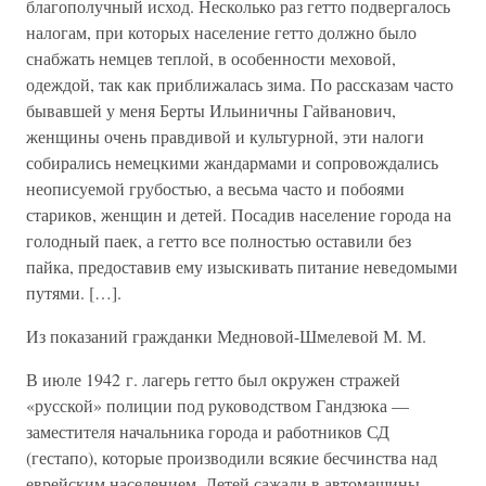
благополучный исход. Несколько раз гетто подвергалось
налогам, при которых население гетто должно было
снабжать немцев теплой, в особенности меховой,
одеждой, так как приближалась зима. По рассказам часто
бывавшей у меня Берты Ильиничны Гайванович,
женщины очень правдивой и культурной, эти налоги
собирались немецкими жандармами и сопровождались
неописуемой грубостью, а весьма часто и побоями
стариков, женщин и детей. Посадив население города на
голодный паек, а гетто все полностью оставили без
пайка, предоставив ему изыскивать питание неведомыми
путями. […].
Из показаний гражданки Медновой-Шмелевой М. М.
В июле 1942 г. лагерь гетто был окружен стражей
«русской» полиции под руководством Гандзюка —
заместителя начальника города и работников СД
(гестапо), которые производили всякие бесчинства над
еврейским населением. Детей сажали в автомашины