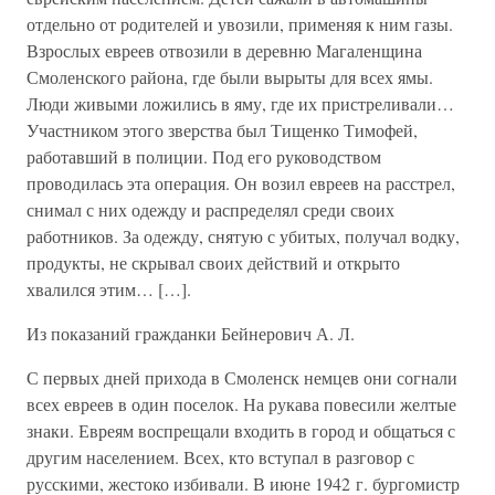
отдельно от родителей и увозили, применяя к ним газы.
Взрослых евреев отвозили в деревню Магаленщина
Смоленского района, где были вырыты для всех ямы.
Люди живыми ложились в яму, где их пристреливали…
Участником этого зверства был Тищенко Тимофей,
работавший в полиции. Под его руководством
проводилась эта операция. Он возил евреев на расстрел,
снимал с них одежду и распределял среди своих
работников. За одежду, снятую с убитых, получал водку,
продукты, не скрывал своих действий и открыто
хвалился этим… […].
Из показаний гражданки Бейнерович А. Л.
С первых дней прихода в Смоленск немцев они согнали
всех евреев в один поселок. На рукава повесили желтые
знаки. Евреям воспрещали входить в город и общаться с
другим населением. Всех, кто вступал в разговор с
русскими, жестоко избивали. В июне 1942 г. бургомистр