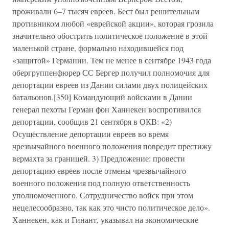
проживали 6–7 тысяч евреев. Бест был решительным
противником любой «еврейской акции», которая грозила
значительно обострить политическое положение в этой
маленькой стране, формально находившейся под
«защитой» Германии. Тем не менее в сентябре 1943 года
обергруппенфюрер СС Бергер получил полномочия для
депортации евреев из Дании силами двух полицейских
батальонов.[350] Командующий войсками в Дании
генерал пехоты Герман фон Ханнекен воспротивился
депортации, сообщив 21 сентября в ОКВ: «2)
Осуществление депортации евреев во время
чрезвычайного военного положения повредит престижу
вермахта за границей. 3) Предложение: провести
депортацию евреев после отмены чрезвычайного
военного положения под полную ответственность
уполномоченного. Сотрудничество войск при этом
нецелесообразно, так как это чисто политическое дело».
Ханнекен, как и Гинант, указывал на экономические