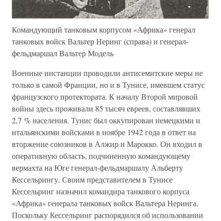
Командующий танковым корпусом «Африка» генерал
танковых войск Вальтер Неринг (справа) и генерал-
фельдмаршал Вальтер Модель
Военные инстанции проводили антисемитские меры не
только в самой Франции, но и в Тунисе, имевшем статус
французского протектората. К началу Второй мировой
войны здесь проживали 85 тысяч евреев, составлявших
2,7 % населения. Тунис был оккупирован немецкими и
итальянскими войсками в ноябре 1942 года в ответ на
вторжение союзников в Алжир и Марокко. Он входил в
оперативную область, подчиненную командующему
вермахта на Юге генерал-фельдмаршалу Альберту
Кессельрингу. Своим представителем в Тунисе
Кессельринг назначил командира танкового корпуса
«Африка» генерала танковых войск Вальтера Неринга.
Поскольку Кессельринг распорядился об использовании