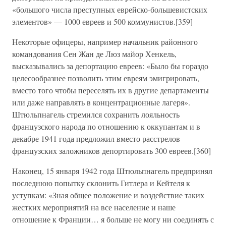
«большого числа преступных еврейско-большевистских
элементов» — 1000 евреев и 500 коммунистов.[359]
Некоторые офицеры, например начальник районного
командования Сен Жан де Люз майор Хенкель,
высказывались за депортацию евреев: «Было бы гораздо
целесообразнее позволить этим евреям эмигрировать,
вместо того чтобы переселять их в другие департаменты
или даже направлять в концентрационные лагеря».
Штюльпнагель стремился сохранить лояльность
французского народа по отношению к оккупантам и в
декабре 1941 года предложил вместо расстрелов
французских заложников депортировать 300 евреев.[360]
Наконец, 15 января 1942 года Штюльпнагель предпринял
последнюю попытку склонить Гитлера и Кейтеля к
уступкам: «Зная общее положение и воздействие таких
жестких мероприятий на все население и наше
отношение к Франции… я больше не могу ни соединять с