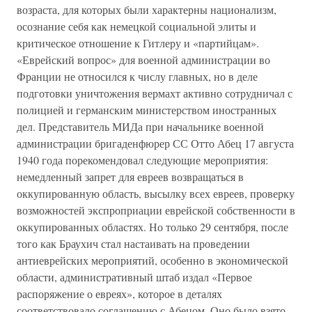
возраста, для которых были характерны национализм,
осознание себя как немецкой социальной элиты и
критическое отношение к Гитлеру и «партийцам».
«Еврейский вопрос» для военной администрации во
Франции не относился к числу главных, но в деле
подготовки уничтожения вермахт активно сотрудничал с
полицией и германским министерством иностранных
дел. Представитель МИДа при начальнике военной
администрации бригаденфюрер СС Отто Абец 17 августа
1940 года порекомендовал следующие мероприятия:
немедленный запрет для евреев возвращаться в
оккупированную область, высылку всех евреев, проверку
возможностей экспроприации еврейской собственности в
оккупированных областях. Но только 29 сентября, после
того как Браухич стал настаивать на проведении
антиеврейских мероприятий, особенно в экономической
области, административный штаб издал «Первое
распоряжение о евреях», которое в деталях
соответствовало соглашению с Абецом. Оно было взято