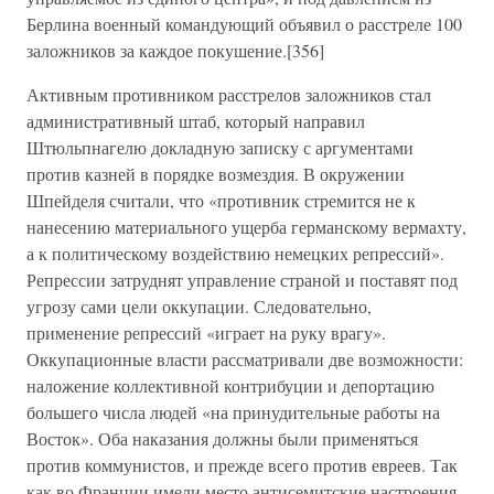
Берлина военный командующий объявил о расстреле 100
заложников за каждое покушение.[356]
Активным противником расстрелов заложников стал
административный штаб, который направил
Штюльпнагелю докладную записку с аргументами
против казней в порядке возмездия. В окружении
Шпейделя считали, что «противник стремится не к
нанесению материального ущерба германскому вермахту,
а к политическому воздействию немецких репрессий».
Репрессии затруднят управление страной и поставят под
угрозу сами цели оккупации. Следовательно,
применение репрессий «играет на руку врагу».
Оккупационные власти рассматривали две возможности:
наложение коллективной контрибуции и депортацию
большего числа людей «на принудительные работы на
Восток». Оба наказания должны были применяться
против коммунистов, и прежде всего против евреев. Так
как во Франции имели место антисемитские настроения,