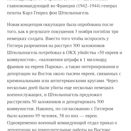
главнокомандующий во Франции (1942–1944) генерал
пехоты Карл Генрих фон Штюльпнагель
Новая концепция оккупации была опробована после
того, как в результате покушения 3 ноября погибли три
немецких солдата. Вместо того чтобы испросить у
Гитлера разрешения на расстрел 300 заложников
Штюльпнагель потребовал в ОКХ убийства «50 евреев и
коммунистов», «наложения штрафа в 1 миллиард
франков на евреев Парижа», а также интернирования и
депортации на Восток около тысячи евреев, связанных с
криминальными или антигерманскими кругами. Через
несколько дней были убиты еще несколько немецких
военнослужащих, и Штюльпнагель предложил
расстрелять 50 заложников и депортировать 500
коммунистов. Наконец, по согласованию с Гитлером
было казнено 95 человек, 58 из них — евреи.
Одновременно военный командующий отдал приказ о
депортации на принудительные работы на Востоке