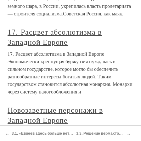
земного шара, в России, укрепилась власть пролетариата
— строителя социализма.Советская Россия, как маяк,
17. Расцвет абсолютизма в
Западной Европе
17. Расцвет абсолютизма в Западной Европе
Экономически крепнущая буржуазия нуждалась в
сильном государстве, которое могло бы обеспечить
разнообразные интересы богатых людей. Таким
государством становится абсолютная монархия. Монархи
через систему налогообложения и
Новозаветные персонажи в
Западной Европе
Новозаветные персонажи в Западной Европе Теперь
←
→
3.1. «Евреев здесь больше нет»: Вермахт и холокост в Польше и Греции
3.3. Решение вермахтом «еврейского вопроса» в Сербии
посмотрим на местоположение гробниц апостолов.–