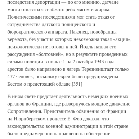
последствия депортации — по его мнению, датчане
могли отказаться снабжать рейх мясом и жиром.
Политическими последствиями мог стать отказ от
сотрудничества датского полицейского и
бюрократического аппарата. Наконец, новобранцы
вермахта, без участия которых невозможна такая «акция»,
психологически не готовы к ней. Йодль назвал его
рассуждения «болтовней», но в результате проведенных
силами полиции в ночь с 1 на 2 октября 1943 года
арестов было направлено в лагерь Терезиенштадт только
477 человек, поскольку евреи были предупреждены
Бестом о предстоящей облаве.[351]
В ином свете предстает деятельность немецких военных
органов во Франции, где развернулось мощное движение
Сопротивления. Представитель обвинения от Франции
на Нюрнбергском процессе Е. Фор доказал, что
законодательство военной администрации в этой стране
было преднамеренно направлено на обострение