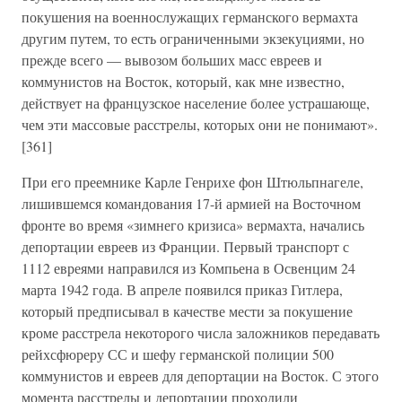
покушения на военнослужащих германского вермахта
другим путем, то есть ограниченными экзекуциями, но
прежде всего — вывозом больших масс евреев и
коммунистов на Восток, который, как мне известно,
действует на французское население более устрашающе,
чем эти массовые расстрелы, которых они не понимают».
[361]
При его преемнике Карле Генрихе фон Штюльпнагеле,
лишившемся командования 17-й армией на Восточном
фронте во время «зимнего кризиса» вермахта, начались
депортации евреев из Франции. Первый транспорт с
1112 евреями направился из Компьена в Освенцим 24
марта 1942 года. В апреле появился приказ Гитлера,
который предписывал в качестве мести за покушение
кроме расстрела некоторого числа заложников передавать
рейхсфюреру СС и шефу германской полиции 500
коммунистов и евреев для депортации на Восток. С этого
момента расстрелы и депортации проходили