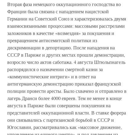
Вторая фаза немецкого оккупационного господства во
Франции была связана с нападением нацистской
Германии на Советский Союз и характеризовалась двумя
взаимосвязанными процессами: массовыми расстрелами
заложников в качестве «возмездия» за покушения и
превращением антисемитской политики из
дискриминации в депортацию. После нападения на
СССР в Париже и других местах прошли демонстрации,
возросло число актов саботажа. 4 августа Штюльпнагель
распорядился о назначении смертной казни за
«коммунистические интриги» и в ответ на
антигерманскую демонстрацию приказал французской
полиции провести аресты. Было схвачено и отправлено в
лагерь Дранси более 4000 евреев. Тем не менее в конце
августа в Париже были совершены покушения на
представителей оккупационной власти. В ставке фюрера
они связывались с партизанской борьбой в СССР и
Югославии, рассматривались как «массовое движение,
управляемое из единого центра», и под давлением из