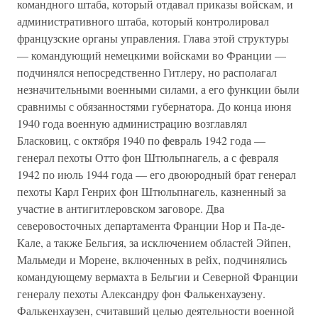
командного штаба, который отдавал приказы войскам, и
административного штаба, который контролировал
французские органы управления. Глава этой структуры
— командующий немецкими войсками во Франции —
подчинялся непосредственно Гитлеру, но располагал
незначительными военными силами, а его функции были
сравнимы с обязанностями губернатора. До конца июня
1940 года военную администрацию возглавлял
Бласковиц, с октября 1940 по февраль 1942 года —
генерал пехоты Отто фон Штюльпнагель, а с февраля
1942 по июль 1944 года — его двоюродный брат генерал
пехоты Карл Генрих фон Штюльпнагель, казненный за
участие в антигитлеровском заговоре. Два
северовосточных департамента Франции Нор и Па-де-
Кале, а также Бельгия, за исключением областей Эйпен,
Мальмеди и Морене, включенных в рейх, подчинялись
командующему вермахта в Бельгии и Северной Франции
генералу пехоты Александру фон Фалькенхаузену.
Фалькенхаузен, считавший целью деятельности военной