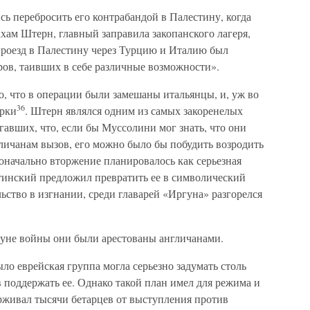
сь перебросить его контрабандой в Палестину, когда
хам Штерн, главный заправила закопанского лагеря,
проезд в Палестину через Турцию и Италию был
ов, таивших в себе различные возможности».
го, что в операции были замешаны итальянцы, и, уж во
36
урки
. Штерн являлся одним из самых закоренелых
гавших, что, если бы Муссолини мог знать, что они
личанам вызов, его можно было бы побудить возродить
начально вторжение планировалось как серьезная
отинский предложил превратить ее в символический
ьство в изгнании, среди главарей «Иргуна» разгорелся
ануне войны они были арестованы англичанами.
ыло еврейская группа могла серьезно задумать столь
 поддержать ее. Однако такой план имел для режима и
рживал тысячи бетарцев от выступления против