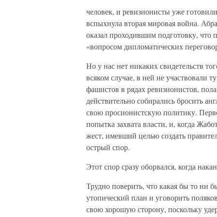
человек, и ревизионисты уже готовили
вспыхнула вторая мировая война. Абра
оказал проходившим подготовку, что 
«вопросом дипломатических переговор
Но у нас нет никаких свидетельств то
всяком случае, в ней не участвовали т
фашистов в рядах ревизионистов, пола
действительно собирались бросить анг
свою просионистскую политику. Перво
попытка захвата власти, и, когда Жаб
жест, имевший целью создать правител
острый спор.
Этот спор сразу оборвался, когда нак
Трудно поверить, что какая бы то ни б
утопический план и уговорить поляков
свою хорошую сторону, поскольку уде