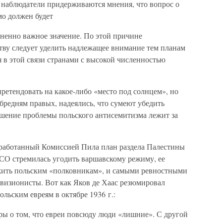
наблюдатели придерживаются мнения, что вопрос о
о должен будет
ненно важное значение. По этой причине
ву следует уделить надлежащее внимание тем планам
 в этой связи странами с высокой численностью
ретендовать на какое-либо «место под солнцем», но
бредням правых, надеялись, что сумеют убедить
ешение проблемы польского антисемитизма лежит за
азработанный Комиссией Пила план раздела Палестины
СО стремилась угодить варшавскому режиму, ее
жить польским «полковникам», и самыми ревностными
визионисты. Вот как Яков де Хаас резюмировал
льским евреям в октябре 1936 г.:
ры о том, что евреи повсюду люди «лишние». С другой