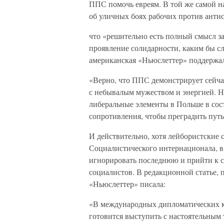
ППС помочь евреям. В той же самой на
об уличных боях рабочих против антис
что «решительно есть полный смысл з
проявление солидарности, каким бы с
американская «Ньюслеттер» поддержал
«Верно, что ППС демонстрирует сейча
с небывалым мужеством и энергией. Н
либеральные элементы в Польше в сос
сопротивления, чтобы преградить пут
И действительно, хотя лейбористские 
Социалистического интернационала, в
игнорировать последнюю и прийти к с
социалистов. В редакционной статье, п
«Ньюслеттер» писала:
«В международных дипломатических кр
готовится выступить с настоятельным