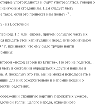
оторые употребляются и будут употребляться, говоря о
бя ненужным страданиям. Нам следует быть
30
 такое, если это принесет нам пользу»
.
ь» из Восточной
ериода 1,5 млн. евреев, причем большую часть их
ся придать этой капитуляции перед антисемитизмом
7 г. признался, что ему было трудно найти
ермины:
 второй «исход евреев из Египта». Но это не годится…
быть в состоянии обращаться к другим нациям и
а. А поскольку это так, мы не можем использовать в
чащий для них оскорбительно и напоминающий о
десяти бедствиях.
воображении страшную картину пережитых ужасов,
ядочной толпы, целого народа, охваченного