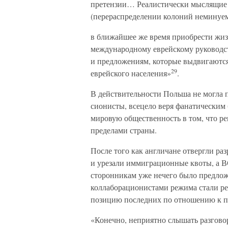
претензии… Реалистически мыслящие 
(перераспределении колоний неминуем
в ближайшее же время приобрести жиз
международному еврейскому руководст
и предложениям, которые выдвигаются
29
еврейского населения»
.
В действительности Польша не могла п
сионисты, всецело веря фанатическим 
мировую общественность в том, что р
пределами страны.
После того как англичане отвергли р
и урезали иммиграционные квоты, а В
сторонникам уже нечего было предло
коллаборационистами режима стали ре
позицию последних по отношению к по
«Конечно, неприятно слышать разгово