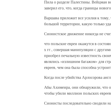
Пила о разделе Палестины. Вейцман вс
заверил его, что, когда границы новог
Варшава приложит все усилия к тому,
большой территории, какую только уд
Сионистское движение никогда не сч
что польские евреи окажутся в состоя
х гг., совершая манипуляции с други
приобрел печальную известность своим
являлись «излишним багажом» для стр
евреев, чем она была способна устроит
Когда после убийства Арлосорова анг
Абы Ахимеира, они обнаружили, что он
чтобы убили миллион польских евреев.
Сионисты последовательно сводили на