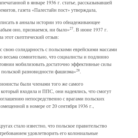
печатанной в январе 1936 г. статье, рассказывавшей
емитов, газета «Палестайн пост» утверждала,
аписать в анналы истории это обнадеживающее
27
лабым оно, признаемся, ни было»
. В июне 1937 г.
а этот скептический отзыв:
с свою солидарность с польскими еврейскими массами
о весьма сомнительно, что социалисты и подлинно
тоянии мобилизовать достаточно эффективные силы
28
ь польской разновидности фашизма»
.
сионисты были членами того же самого
 который входила и ППС, они надеялись, что смогут
оглашению непосредственно с врагами польских
омещенной в номере от 20 сентября 1936 г.,
угах стало известно, что польское правительство
 требованием удовлетворить его колониальные