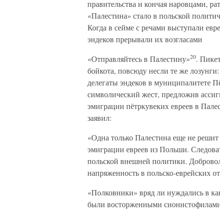
правительства и кончая наровцами, ра
«Палестина» стало в польской полити
Когда в сейме с речами выступали евр
эндеков прерывали их возгласами
20
«Отправляйтесь в Палестину»
. Пике
бойкота, повсюду несли те же лозунги
делегаты эндеков в муниципалитете П
символический жест, предложив ассиг
эмиграции пётркувеких евреев в Пале
заявил:
«Одна только Палестина еще не решит
эмиграции евреев из Польши. Следоват
польской внешней политики. Добровол
напряженность в польско-еврейских о
«Полковники» вряд ли нуждались в как
были восторженными сионистофилами