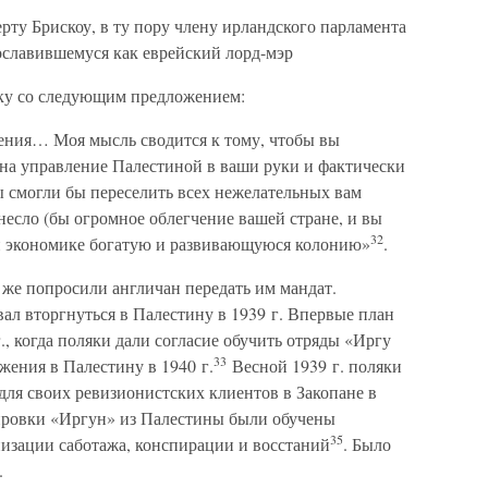
рту Брискоу, в ту пору члену ирландского парламента
ославившемуся как еврейский лорд-мэр
еку со следующим предложением:
ения… Моя мысль сводится к тому, чтобы вы
на управление Палестиной в ваши руки и фактически
вы смогли бы переселить всех нежелательных вам
несло (бы огромное облегчение вашей стране, и вы
32
й экономике богатую и развивающуюся колонию»
.
т же попросили англичан передать им мандат.
л вторгнуться в Палестину в 1939 г. Впервые план
., когда поляки дали согласие обучить отряды «Иргу
33
жения в Палестину в 1940 г.
Весной 1939 г. поляки
для своих ревизионистских клиентов в Закопане в
пировки «Иргун» из Палестины были обучены
35
изации саботажа, конспирации и восстаний
. Было
.