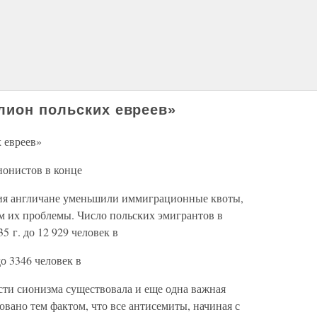
лион польских евреев»
 евреев»
ионистов в конце
ания англичане уменьшили иммиграционные квоты,
м их проблемы. Число польских эмигрантов в
5 г. до 12 929 человек в
до 3346 человек в
сти сионизма существовала и еще одна важная
вано тем фактом, что все антисемиты, начиная с