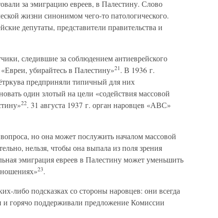
товали за эмиграцию евреев, в Палестину. Слово
ческой жизни синонимом чего-то патологического.
ейские депутаты, представители правительства и
тчики, следившие за соблюдением антиеврейского
21
: «Евреи, убирайтесь в Палестину»
. В 1936 г.
ётркува предприняли типичный для них
новать один злотый на цели «содействия массовой
22
стину»
. 31 августа 1937 г. орган наровцев «АВС»
 вопроса, но она может послужить началом массовой
ельно, нельзя, чтобы она выпала из поля зрения
ьная эмиграция евреев в Палестину может уменьшить
23
тношениях»
.
их-либо подсказках со стороны наровцев: они всегда
 и горячо поддерживали предложение Комиссии