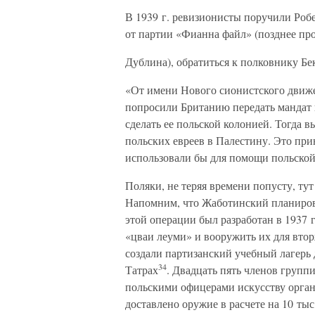
В 1939 г. ревизионисты поручили Робе
от партии «Фианна файл» (позднее пр
Дублина), обратиться к полковнику Б
«От имени Нового сионистского движ
попросили Британию передать мандат 
сделать ее польской колонией. Тогда 
польских евреев в Палестину. Это при
использовали бы для помощи польско
Поляки, не теряя времени попусту, ту
Напомним, что Жаботинский планирова
этой операции был разработан в 1937 г
«цваи леуми» и вооружить их для втор
создали партизанский учебный лагерь 
34
Татрах
. Двадцать пять членов груп
польскими офицерами искусству орган
доставлено оружие в расчете на 10 тыс