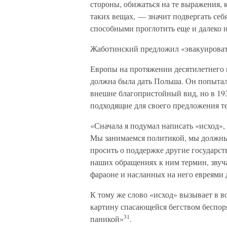
стороны, обижаться на те выражения, к
таких вещах, — значит подвергать се
способными проглотить еще и далеко не
Жаботинский предложил «эвакуироват
Европы на протяжении десятилетнего п
должна была дать Польша. Он попытал
внешне благопристойный вид, но в 193
подходящие для своего предложения т
«Сначала я подумал написать «исход»,
Мы занимаемся политикой, мы должны 
просить о поддержке другие государств
наших обращениях к ним термин, зву
фараоне и насланных на него евреями 
К тому же слово «исход» вызывает в 
картину спасающейся бегством беспор
31
паникой»
.