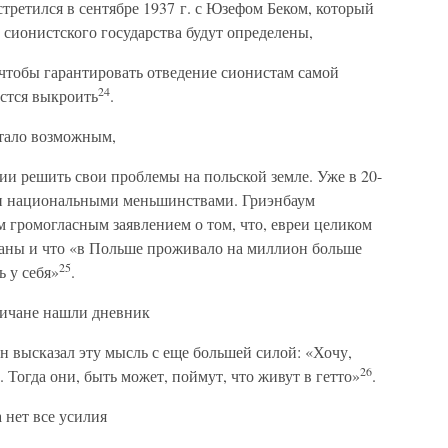
третился в сентябре 1937 г. с Юзефом Беком, который
о сионистского государства будут определены,
 чтобы гарантировать отведение сионистам самой
24
астся выкроить
.
итало возможным,
нии решить свои проблемы на польской земле. Уже в 20-
ми национальными меньшинствами. Гриэнбаум
 громогласным заявлением о том, что, евреи целиком
аны и что «в Польше проживало на миллион больше
25
ь у себя»
.
личане нашли дневник
 высказал эту мысль с еще большей силой: «Хочу,
26
 Тогда они, быть может, поймут, что живут в гетто»
.
 нет все усилия