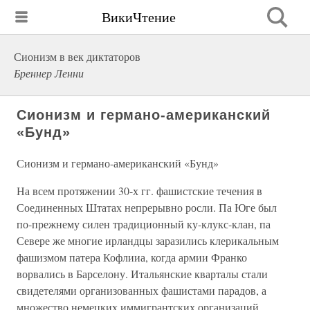
ВикиЧтение
Сионизм в век диктаторов
Бреннер Ленни
Сионизм и германо-американский
«Бунд»
Сионизм и германо-американский «Бунд»
На всем протяжении 30-х гг. фашистские течения в
Соединенных Штатах непрерывно росли. Па Юге был
по-прежнему силен традиционный ку-клукс-клан, па
Севере же многие ирландцы заразились клерикальным
фашизмом патера Кофлииа, когда армии Франко
ворвались в Барселону. Итальянские кварталы стали
свидетелями организованных фашистами парадов, а
множество немецких иммигрантских организаций