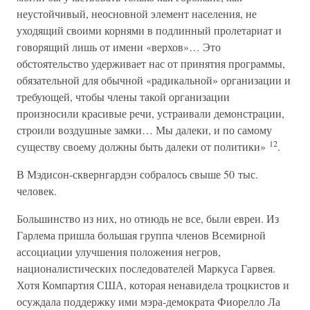
неустойчивый, неосновной элемент населения, не
уходящий своими корнями в подлинный пролетариат и
говорящий лишь от имени «верхов»… Это
обстоятельство удерживает нас от принятия программы,
обязательной для обычной «радикальной» организации и
требующей, чтобы члены такой организации
произносили красивые речи, устраивали демонстрации,
строили воздушные замки… Мы далеки, и по самому
12
существу своему должны быть далеки от политики»
.
В Мэдисон-сквернгардэн собралось свыше 50 тыс.
человек.
Большинство из них, но отнюдь не все, были евреи. Из
Гарлема пришла большая группа членов Всемирной
ассоциации улучшения положения негров,
националистических последователей Маркуса Гарвея.
Хотя Компартия США, которая ненавидела троцкистов и
осуждала поддержку ими мэра-демократа Фиорелло Ла