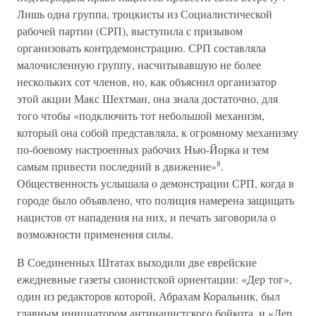
Лишь одна группа, троцкисты из Социалистической
рабочей партии (СРП), выступила с призывом
организовать контрдемонстрацию. СРП составляла
малочисленную группу, насчитывавшую не более
нескольких сот членов, но, как объяснил организатор
этой акции Макс Шехтман, она знала достаточно, для
того чтобы «подключить тот небольшой механизм,
который она собой представляла, к огромному механизму
по-боевому настроенных рабочих Нью-Йорка и тем
8
самым привести последний в движение»
.
Общественность услышала о демонстрации СРП, когда в
городе было объявлено, что полиция намерена защищать
нацистов от нападения на них, и печать заговорила о
возможности применения силы.
В Соединенных Штатах выходили две еврейские
ежедневные газеты сионистской ориентации: «Дер тог»,
один из редакторов которой, Абрахам Коральник, был
главным инициатором антинацистского бойкота, и «Дер