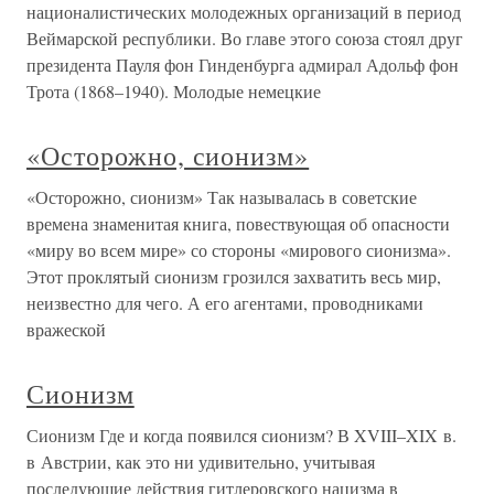
националистических молодежных организаций в период
Веймарской республики. Во главе этого союза стоял друг
президента Пауля фон Гинденбурга адмирал Адольф фон
Трота (1868–1940). Молодые немецкие
«Осторожно, сионизм»
«Осторожно, сионизм» Так называлась в советские
времена знаменитая книга, повествующая об опасности
«миру во всем мире» со стороны «мирового сионизма».
Этот проклятый сионизм грозился захватить весь мир,
неизвестно для чего. А его агентами, проводниками
вражеской
Сионизм
Сионизм Где и когда появился сионизм? В XVIII–XIX в.
в Австрии, как это ни удивительно, учитывая
последующие действия гитлеровского нацизма в