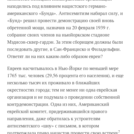
находились под влиянием нацистского германо-
американского «Бунда». Антисемитизм набирал силу, и
«Бунд» решил провести демонстрацию своей вновь
обретенной мощи, назначив на 20 февраля 1939 г.
собрание своих членов на ньюйоркском стадионе
Мэдисон-сквер-гардэн. За этим сборищем должны были
последовать другие, в Сан-Франциско и Филадельфии.
Ответят ли на них каким-либо образом евреи?
Евреев насчитывалось в Нью-Йорке по меньшей мере
1765 тыс. человек (29,56 процента его населения), и еще
несколько тысяч их проживало в ближайших
окрестностях города; тем не менее ни одна еврейская
организация и не подумала о проведении собственной
контрдемонстрации. Одна из них, Американский
еврейский комитет, придерживавшийся правого
направления, даже обратилась к устроителям
антисемитского «шоу» с письмом, в котором
7
подтверждала право нацистов провести свою встречу
.