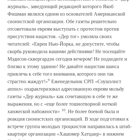
журналь», заведующий редакцией которого Якоб
Фишман являлся одним из основателей Американской
сионистской организации. Обе газеты решительно
отсоветовали евреям выступать с протестом против
присутствия нацистов. «Дер тог» умоляла своих
читателей: «Евреи Нью-Йорка, не допустите, чтобы
скорбь руководила вашими действиями! Не посещайте
Мэдисон-сквергардэн сегодня вечером! Не подходите и
близко к этому зданию! Не давайте нацистам шанса
привлечь к себе того внимания, которого они так
9
страстно жаждут!»
Еженедельник СРП «Соушэлист
аппил» охарактеризовал адресованную евреям мольбу
газеты «Дер журналь» как сочетавшую в себе те же
выражения, но с «еще более тошнотворной ноткой
10
ханжеской набожности»
. Не более боевой была и
реакция сионистских организаций. В ходе подготовки к
встрече группа молодых троцкистов направилась к штаб-
квартире организации «Хашомер Хатцаир» в нижнем