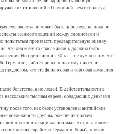
ы вряд ли могли лучше парировать злобную
дружеских отношений с Германией, чем используя
мя «холокоста» не может быть произведена, пока не
 аспекты взаимоотношений между сионистами и
но попытаться произвести предварительную оценку
ия, что она кому-то спасла жизни, должны быть
отрения. Ни один сионист 30-х гг. не думал о том, что
ибо Германии, либо Европы, и поэтому никто не
од предлогом, что эта финансовая и торговая компания
асла богатство, а не людей. В действительности в
ла нескольким тысячам евреев, обладающих деньгами,
тину после того, как были установлены английские
тные возможности другим, обеспечив подъем
оящий противник нацизма понимал, что, как только
 в своих когтях еврейство Германии, борьба против