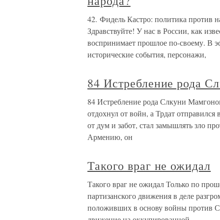
народа?
42. Фидель Кастро: политика против н
Здравствуйте! У нас в России, как из
воспринимает прошлое по-своему. В э
исторические события, персонажи,
84 Истребление рода С
84 Истребление рода Слкуни Мамгоном
отдохнул от войн, а Трдат отправился
от дум и забот, стал замышлять зло пр
Армению, он
Такого враг не ожидал
Такого враг не ожидал Только по про
партизанского движения в деле разгро
положивших в основу войны против С
движение на оккупированной