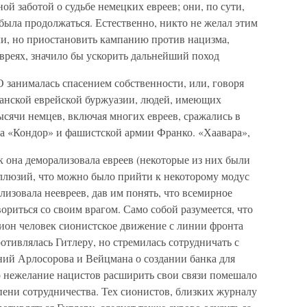
ой заботой о судьбе немецких евреев; они, по сути,
ыла продолжаться. Естественно, никто не желал этим
ли, но приостановить кампанию против нацизма,
евреях, значило бы ускорить дальнейший поход
О занималась спасением собственности, или, говоря
рманской еврейской буржуазии, людей, имеющих
тысячи немцев, включая многих евреев, сражались в
а «Кондор» и фашистской армии Франко. «Хаавара»,
ак она деморализовала евреев (некоторые из них были
ллюзий, что можно было прийти к некоторому модус
лизовала неевреев, дав им понять, что всемирное
ориться со своим врагом. Само собой разумеется, что
ион человек сионистское движение с линии фронта
тивлялась Гитлеру, но стремилась сотрудничать с
ний Арлосорова и Вейцмана о создании банка для
о нежелание нацистов расширить свои связи помешало
ени сотрудничества. Тех сионистов, близких журналу