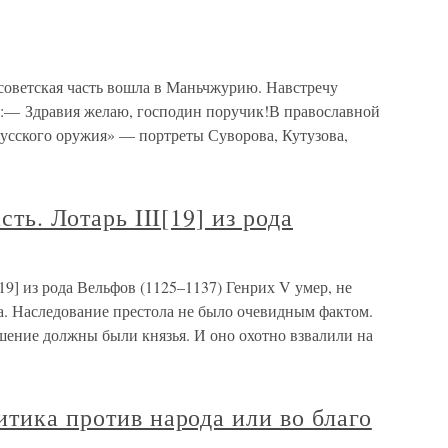
 советская часть вошла в Маньчжурию. Навстречу
п:— Здравия желаю, господин поручик!В православной
русского оружия» — портреты Суворова, Кутузова,
сть. Лотарь III[19] из рода
I[19] из рода Вельфов (1125–1137) Генрих V умер, не
а. Наследование престола не было очевидным фактом.
ение должны были князья. И оно охотно взвалили на
итика против народа или во благо