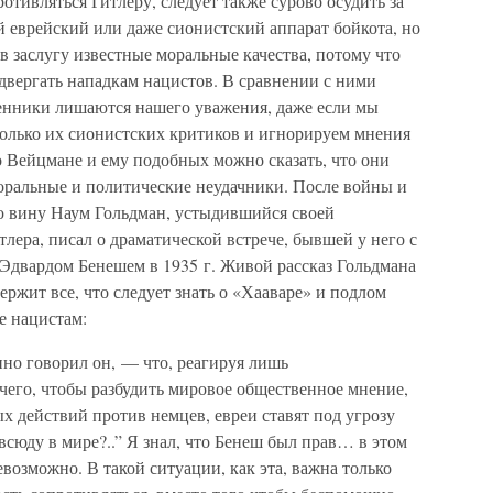
отивляться Гитлеру, следует также сурово осудить за
 еврейский или даже сионистский аппарат бойкота, но
в заслугу известные моральные качества, потому что
одвергать нападкам нацистов. В сравнении с ними
нники лишаются нашего уважения, даже если мы
олько их сионистских критиков и игнорируем мнения
о Вейцмане и ему подобных можно сказать, что они
оральные и политические неудачники. После войны и
 вину Наум Гольдман, устыдившийся своей
лера, писал о драматической встрече, бывшей у него с
двардом Бенешем в 1935 г. Живой рассказ Гольдмана
ржит все, что следует знать о «Хааваре» и подлом
е нацистам:
но говорил он, — что, реагируя лишь
чего, чтобы разбудить мировое общественное мнение,
 действий против немцев, евреи ставят под угрозу
всюду в мире?..” Я знал, что Бенеш был прав… в этом
возможно. В такой ситуации, как эта, важна только