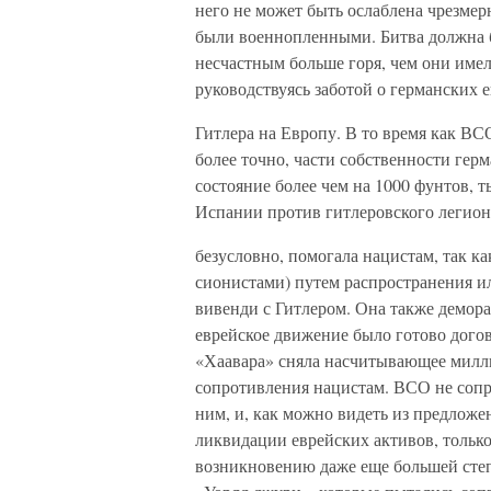
него не может быть ослаблена чрезмерн
были военнопленными. Битва должна б
несчастным больше горя, чем они име
руководствуясь заботой о германских 
Гитлера на Европу. В то время как ВС
более точно, части собственности ге
состояние более чем на 1000 фунтов, 
Испании против гитлеровского легион
безусловно, помогала нацистам, так к
сионистами) путем распространения и
вивенди с Гитлером. Она также демора
еврейское движение было готово догов
«Хаавара» сняла насчитывающее милл
сопротивления нацистам. ВСО не сопро
ним, и, как можно видеть из предложе
ликвидации еврейских активов, тольк
возникновению даже еще большей степ