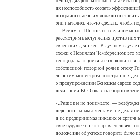
«Уорлд джури», которые пытались сопр
их неспособность создать эффективный
по крайней мере им должно поставить 
они пытались что-то сделать, чтобы п
— Вейцман, Шерток и их единомышле
рассмотрим выступления против них т
еврейских деятелей. В лучшем случае 
схожи с Невиллам Чемберленом; это м
геноцида кающийся и сознающий свою
собственной позорной роли в эпоху Гит
чешским министром иностранных дел Э
о предупреждении Бенешем евреев соде
нежелании ВСО оказать сопротивлени
«„Разве вы не понимаете, — возбужден
нерешительными жестами, не делая ни
и не предпринимая никаких энергичных
свое будущее и свои права человека по
положении об успехе говорить было не