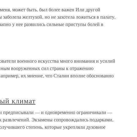
меня, может быть, был более важен Или другой
заболела желтухой, но не захотела ложиться в палату,
езапно у нее развились сильные приступы болей в
ватели военного искусства много внимания и усилий
линым вооруженных сил страны к отражению
например, их мнение, что Сталин вполне обоснованно
ный климат
и предписывали — и одновременно ограничивали —
х развлечений. Экзамены сопровождались подарками,
олучившего степень, которые укрепляли духовное