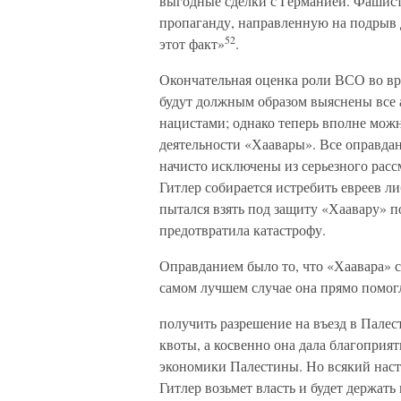
выгодные сделки с Германией. Фашист
пропаганду, направленную на подрыв 
52
этот факт»
.
Окончательная оценка роли ВСО во вре
будут должным образом выяснены все
нацистами; однако теперь вполне мож
деятельности «Хаавары». Все оправдан
начисто исключены из серьезного рассм
Гитлер собирается истребить евреев л
пытался взять под защиту «Хаавару» п
предотвратила катастрофу.
Оправданием было то, что «Хаавара» сп
самом лучшем случае она прямо помог
получить разрешение на въезд в Палес
квоты, а косвенно она дала благоприя
экономики Палестины. Но всякий наст
Гитлер возьмет власть и будет держать