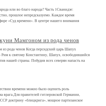
арода или во благо народа? Часть 1Сванидзе:
вестно, прошлое непредсказуемо. Каждое время
фире «Суд времени». В центре нашего внимания
лкуни Мамгоном из рода ченов
 из рода ченов Когда персидский царь Шапух
 в Рим к святому Константину, Шапух, освободившийся
отив нашей страны. Побудив всех северян напасть на
шествии времени можно было оценить роль
ма врага.Для правителей гитлеровской Германии,
ССР доктрину «блицкрига», мощное партизанское