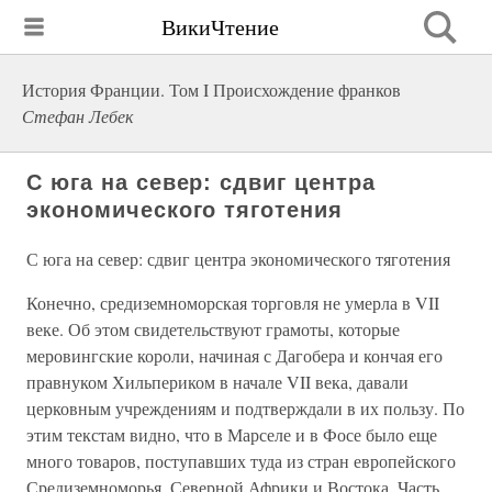
ВикиЧтение
История Франции. Том I Происхождение франков
Стефан Лебек
С юга на север: сдвиг центра
экономического тяготения
С юга на север: сдвиг центра экономического тяготения
Конечно, средиземноморская торговля не умерла в VII
веке. Об этом свидетельствуют грамоты, которые
меровингские короли, начиная с Дагобера и кончая его
правнуком Хильпериком в начале VII века, давали
церковным учреждениям и подтверждали в их пользу. По
этим текстам видно, что в Марселе и в Фосе было еще
много товаров, поступавших туда из стран европейского
Средиземноморья, Северной Африки и Востока. Часть