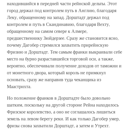
находившийся в передней части рейнской дельты. Этот
город держал под контролем путь в Англию, благодаря
Леку, обращенному на запад. Дорштадт держал под
контролем и путь в Скандинавию, благодаря Вехту,
обращенному на самом севере к Алмере,
предшественнику Зюйдерзее. Сразу же становится ясно,
почему Дагобер стремился захватить прирейнскую
Фризию и Дорштадт. Тем самым франки выкраивали себе
место на бурно разраставшейся торговой оси, а также,
вероятно, обеспечивали получение доходов от таможни и
от монетного двора, который король не примкнул
основать, сразу же направив туда чеканщика из
Маастрихта.
Но положение франков в Дорштадте было довольно
шатким, поскольку на другой стороне Рейна находилось
Фризское королевство, а оно не соглашалось лишиться
земель на левом берегу реки. И как только Дагобер умер,
фризы снова захватили Дорштадт, а затем и Утрехт.