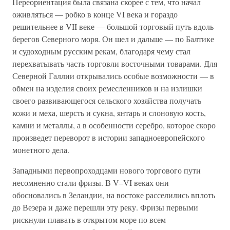
Переориентация была связана скорее с тем, что начал
оживляться — робко в конце VI века и гораздо
решительнее в VII веке — большой торговый путь вдоль
берегов Северного моря. Он шел и дальше — по Балтике
и судоходным русским рекам, благодаря чему стал
перехватывать часть торговли восточными товарами. Для
Северной Галлии открывались особые возможности — в
обмен на изделия своих ремесленников и на излишки
своего развивающегося сельского хозяйства получать
кожи и меха, шерсть и сукна, янтарь и слоновую кость,
камни и металлы, а в особенности серебро, которое скоро
произведет переворот в истории западноевропейского
монетного дела.
Западными первопроходцами нового торгового пути
несомненно стали фризы. В V–VI веках они
обосновались в Зеландии, на востоке расселились вплоть
до Везера и даже перешли эту реку. Фризы первыми
рискнули плавать в открытом море по всем