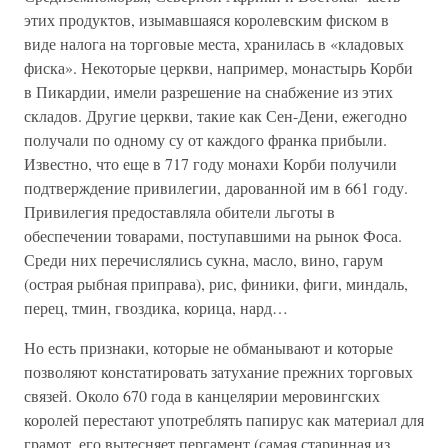
этих продуктов, изымавшаяся королевским фиском в
виде налога на торговые места, хранилась в «кладовых
фиска». Некоторые церкви, например, монастырь Корби
в Пикардии, имели разрешение на снабжение из этих
складов. Другие церкви, такие как Сен-Дени, ежегодно
получали по одному су от каждого франка прибыли.
Известно, что еще в 717 году монахи Корби получили
подтверждение привилегии, дарованной им в 661 году.
Привилегия предоставляла обители льготы в
обеспечении товарами, поступавшими на рынок Фоса.
Среди них перечислялись сукна, масло, вино, гарум
(острая рыбная приправа), рис, финики, фиги, миндаль,
перец, тмин, гвоздика, корица, нард…
Но есть признаки, которые не обманывают и которые
позволяют констатировать затухание прежних торговых
связей. Около 670 года в канцелярии меровингских
королей перестают употреблять папирус как материал для
грамот, его вытесняет пергамент (самая старинная из