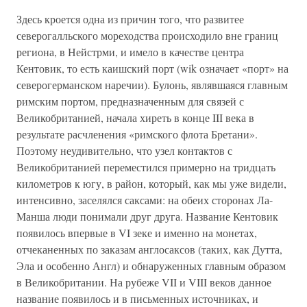
Здесь кроется одна из причин того, что развитее
северогалльского мореходства происходило вне границ
региона, в Нейстрми, и имело в качестве центра
Кентовик, то есть каишский порт (wik означает «порт» на
северогерманском наречии). Булонь, являвшаяся главным
римским портом, предназначенным для связей с
Великобританией, начала хиреть в конце III века в
результате расчленения «римского флота Бретани».
Поэтому неудивительно, что узел контактов с
Великобританией переместился примерно на тридцать
километров к югу, в район, который, как мы уже видели,
интенсивно, заселялся саксами: на обеих сторонах Ла-
Манша люди понимали друг друга. Название Кентовик
появилось впервые в VI зеке и именно на монетах,
отчеканенных по заказам англосаксов (таких, как Дутта,
Эла и особенно Англ) и обнаруженных главным образом
в Великобритании. На рубеже VII и VIII веков данное
название появилось и в письменных источниках, и