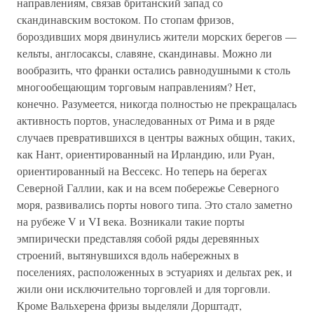
направлениям, связав британский запад со
скандинавским востоком. По стопам фризов,
бороздивших моря двинулись жители морских берегов —
кельты, англосаксы, славяне, скандинавы. Можно ли
вообразить, что франки остались равнодушными к столь
многообещающим торговым направлениям? Нет,
конечно. Разумеется, никогда полностью не прекращалась
активность портов, унаследованных от Рима и в ряде
случаев превратившихся в центры важных общин, таких,
как Нант, ориентированный на Ирландию, или Руан,
ориентированный на Вессекс. Но теперь на берегах
Северной Галлии, как и на всем побережье Северного
моря, развивались порты нового типа. Это стало заметно
на рубеже V и VI века. Возникали такие порты
эмпирически представляя собой ряды деревянных
строений, вытянувшихся вдоль набережных в
поселениях, расположенных в эстуариях и дельтах рек, и
жили они исключительно торговлей и для торговли.
Кроме Вальхерена фризы выделяли Дорштадт,