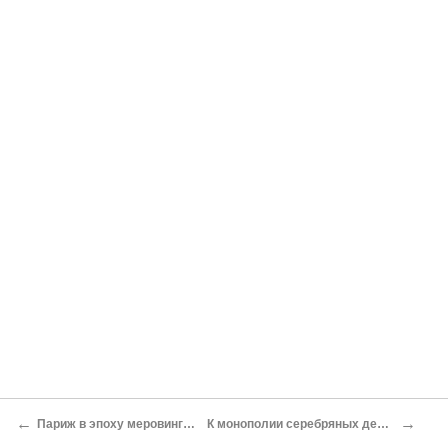
←
→
Париж в эпоху меровингов
К монополии серебряных денег