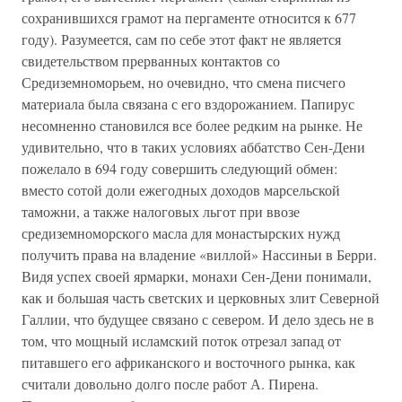
сохранившихся грамот на пергаменте относится к 677
году). Разумеется, сам по себе этот факт не является
свидетельством прерванных контактов со
Средиземноморьем, но очевидно, что смена писчего
материала была связана с его вздорожанием. Папирус
несомненно становился все более редким на рынке. Не
удивительно, что в таких условиях аббатство Сен-Дени
пожелало в 694 году совершить следующий обмен:
вместо сотой доли ежегодных доходов марсельской
таможни, а также налоговых льгот при ввозе
средиземноморского масла для монастырских нужд
получить права на владение «виллой» Нассиньи в Берри.
Видя успех своей ярмарки, монахи Сен-Дени понимали,
как и большая часть светских и церковных злит Северной
Галлии, что будущее связано с севером. И дело здесь не в
том, что мощный исламский поток отрезал запад от
питавшего его африканского и восточного рынка, как
считали довольно долго после работ А. Пирена.