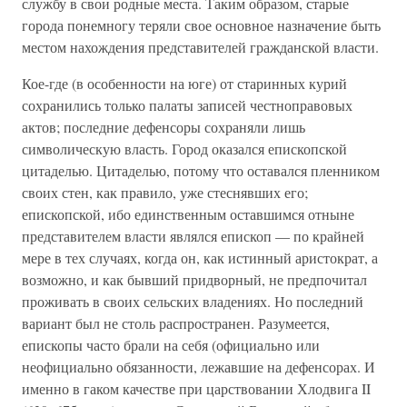
службу в свои родные места. Таким образом, старые
города понемногу теряли свое основное назначение быть
местом нахождения представителей гражданской власти.
Кое-где (в особенности на юге) от старинных курий
сохранились только палаты записей честноправовых
актов; последние дефенсоры сохраняли лишь
символическую власть. Город оказался епископской
цитаделью. Цитаделью, потому что оставался пленником
своих стен, как правило, уже стеснявших его;
епископской, ибо единственным оставшимся отныне
представителем власти являлся епископ — по крайней
мере в тех случаях, когда он, как истинный аристократ, а
возможно, и как бывший придворный, не предпочитал
проживать в своих сельских владениях. Но последний
вариант был не столь распространен. Разумеется,
епископы часто брали на себя (официально или
неофициально обязанности, лежавшие на дефенсорах. И
именно в гаком качестве при царствовании Хлодвига II