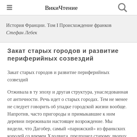
ВикиЧтение
История Франции. Том I Происхождение франков
Стефан Лебек
Закат старых городов и развитие
периферийных созвездий
Закат старых городов и развитие периферийных
созвездий
Отживала в ту эпоху и другая структура, унаследованная
от античности. Речь идет о старых городах. Тем не менее
не следует говорить об упадке городской жизни вообще.
Напротив, часто пригороды и примыкавшие к ним
деревни переживали настоящее возрождение. Мы
видели, что Дагобер, самый «парижский» из франкских
королей со времен Хлодвига, предпочел старому дворцу