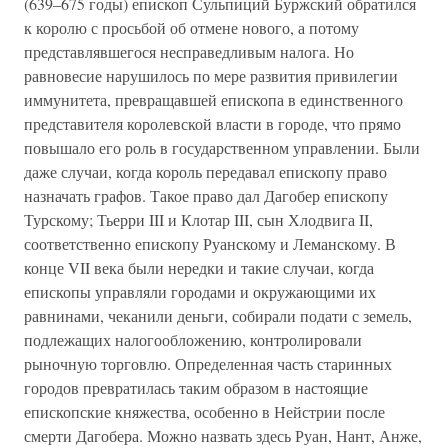
(639–675 годы) епископ Сульпиций Буржский обратился
к королю с просьбой об отмене нового, а потому
представлявшегося несправедливым налога. Но
равновесие нарушилось по мере развития привилегии
иммунитета, превращавшей епископа в единственного
представителя королевской власти в городе, что прямо
повышало его роль в государственном управлении. Были
даже случаи, когда король передавал епископу право
назначать графов. Такое право дал Дагобер епископу
Турскому; Тьерри III и Клотар III, сын Хлодвига II,
соответственно епископу Руанскому и Леманскому. В
конце VII века были нередки и такие случаи, когда
епископы управляли городами и окружающими их
равнинами, чеканили деньги, собирали подати с земель,
подлежащих налогообложению, контролировали
рыночную торговлю. Определенная часть старинных
городов превратилась таким образом в настоящие
епископские княжества, особенно в Нейстрии после
смерти Дагобера. Можно назвать здесь Руан, Нант, Анже,