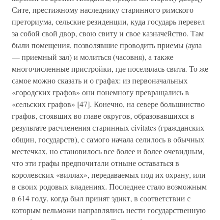
Сите, престижному наследнику старинного римского
преториума, сельские резиденции, куда государь перевел
за собой свой двор, свою свиту и свое казначейство. Там
были помещения, позволявшие проводить приемы (аула
— приемный зал) и молиться (часовня), а также
многочисленные пристройки, где поселялась свита. То же
самое можно сказать и о графах: из первоначальных
«городских графов» они понемногу превращались в
«сельских графов» [47]. Конечно, на севере большинство
графов, стоявших во главе округов, образовавшихся в
результате расчленения старинных civitates (гражданских
общин, государств), с самого начала селилось в обычных
местечках, но становилось все более и более очевидным,
что эти графы предпочитали отныне оставаться в
королевских «виллах», передаваемых под их охрану, или
в своих родовых владениях. Последнее стало возможным
в 614 году, когда был принят эдикт, в соответствии с
которым вельможи направлялись нести государственную