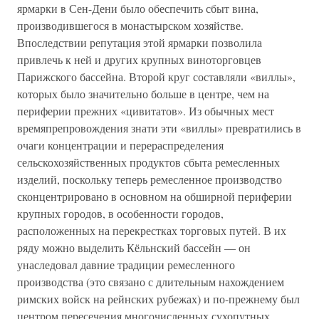
ярмарки в Сен-Дени было обеспечить сбыт вина,
производившегося в монастырском хозяйстве.
Впоследствии репутация этой ярмарки позволила
привлечь к ней и других крупных виноторговцев
Парижского бассейна. Второй круг составляли «виллы»,
которых было значительно больше в центре, чем на
периферии прежних «цивитатов». Из обычных мест
времяпрепровождения знати эти «виллы» превратились в
очаги концентрации и перераспределения
сельскохозяйственных продуктов сбыта ремесленных
изделий, поскольку теперь ремесленное производство
сконцентрировано в основном на обширной периферии
крупных городов, в особенности городов,
расположенных на перекрестках торговых путей. В их
ряду можно выделить Кёльнский бассейн — он
унаследовал давние традиции ремесленного
производства (это связано с длительным нахождением
римских войск на рейнских рубежах) и по-прежнему был
центром пересечения многочисленных сухопутных