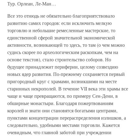
Тур. Орлеан, Ле-Ман…
Все это отнюдь не обязательно благоприятствовало
развитию самих городов: если исключить мелкую
торговлю и небольшие ремесленные мастерские, то
единственной сферой значительной экономической
активности, возникающей то здесь, то там (о чем можно
судись скорее по археологическим раскопкам, чем на
основе текстов), стало строительство соборов. Но
будущее принадлежит периферии, целому созвездию
новых ядер развития. По-прежнему сохраняется первый
пригородный круг с храмами, возникшими на месте
старинных некрополей. В течение VII века эти храмы все
чаще и чаще превращаются, по примеру Сен-Дени, в
обширные монастыри. Благодаря пожертвованиям
королей и знати они становятся богатыми центрами,
пунктами концентрации перераспределения излишков, а
следовательно, удобными местами торговли. Кажется
очевидным, что главной заботой при учреждении