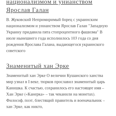
национализмом и унианством
Ярослав Галан
В. Жуковский Непримиримый борец с украинским
национализмом и унианством Ярослав Галан "Западную
Украину придавила пята стопроцентного фашизма" В
июле нынешнего года исполнилось 103 года со дня
рождения Ярослава Галана, выдающегося украинского
советского
Знаменитый хан Эрке
Знаменитый хан Эрке О величии Кушанского ханства
мир узнал в I веке, тюрков прославил знаменитый царь
Канишка. К счастью, сохранилось его настоящее имя –
Хан Эрке («Канерка» – так чеканили на монетах).
Философ, поэт, блестящий правитель и военачальник –
хан Эрке, как никто,