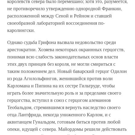
королевств севера было перемешано; хотя это, разумеется,
не противоречило утверждению однородной Франкии,
расположенной между Сеной и Рейном и ставшей
своеобразной лабораторией воссоединения по-
каролингски.
Однако судьба Грифона вызвала недовольство среди
аристократии. Хозяева некоторых окраинных герцогств,
понимая всю слабость законодательных основ власти
этих двух принцев без короля, не могли смириться с
таким положением дел. Новый баварский герцог Одилон
из рода Агилольфингов, женившийся против воли
Карломана и Пипина на их сестре Гильтруде, чтобы
играть более значительную роль и за пределами своего
герцогства, вступил в союз с герцогом алеманнов
Теобальдом, стремившимся вернуть наследство своего
отца Лантфрида, некогда униженного Карлом, и с
аквитанцем Гунальдом, готовым биться против любой
опеки, идущей с севера. Майордомы решили действовать