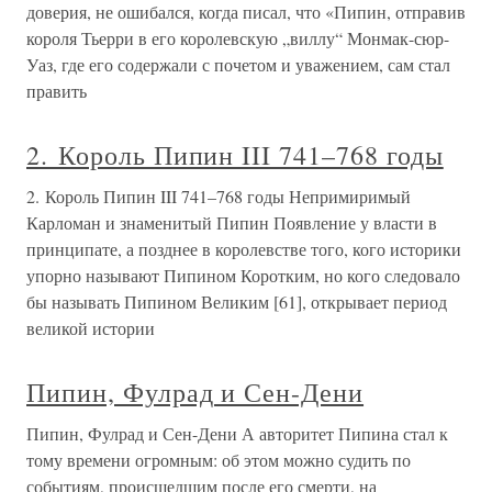
доверия, не ошибался, когда писал, что «Пипин, отправив
короля Тьерри в его королевскую „виллу“ Монмак-сюр-
Уаз, где его содержали с почетом и уважением, сам стал
править
2. Король Пипин III 741–768 годы
2. Король Пипин III 741–768 годы Непримиримый
Карломан и знаменитый Пипин Появление у власти в
принципате, а позднее в королевстве того, кого историки
упорно называют Пипином Коротким, но кого следовало
бы называть Пипином Великим [61], открывает период
великой истории
Пипин, Фулрад и Сен-Дени
Пипин, Фулрад и Сен-Дени А авторитет Пипина стал к
тому времени огромным: об этом можно судить по
событиям, происшедшим после его смерти, на