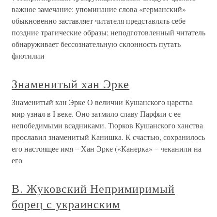
важное замечание: упоминание слова «германский»
обыкновенно заставляет читателя представлять себе
поздние трагические образы; неподготовленный читатель
обнаруживает бессознательную склонность путать
флотилии
Знаменитый хан Эрке
Знаменитый хан Эрке О величии Кушанского царства
мир узнал в I веке. Оно затмило славу Парфии с ее
непобедимыми всадниками. Тюрков Кушанского ханства
прославил знаменитый Канишка. К счастью, сохранилось
его настоящее имя – Хан Эрке («Канерка» – чеканили на
его
В. Жуковский Непримиримый
борец с украинским