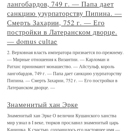
лангобардов, 749 г. — Папа дает
санкцию узурпаторству Пипина. —
Смерть Захарии, 752 г. — Его
постройки в Латеранском дворце.
— domus cultae
2. Верховная власть императора признается по-прежнему.
— Мирные отношения к Византии. — Карломан и
Ратхис принимают монашество. — Айстульф, король
лангобардов, 749 г. — Папа дает санкцию узурпаторству
Пипина. — Смерть Захарии, 752 г. — Его постройки в
Латеранском дворце. —
Знаменитый хан Эрке
Знаменитый хан Эрке О величии Кушанского ханства
мир узнал в I веке, тюрков прославил знаменитый царь
Канишка. К счастью, сохранилось его настоящее имя —