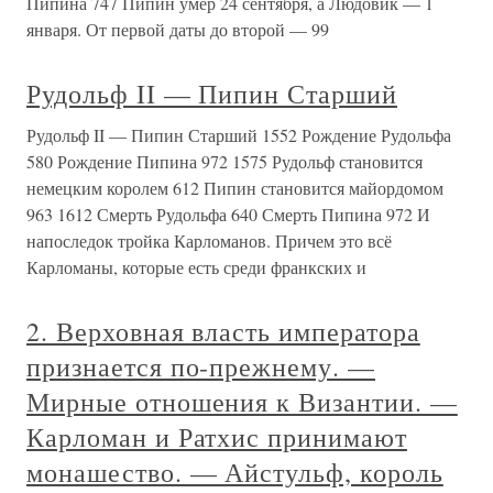
Пипина 747 Пипин умер 24 сентября, а Людовик — 1
января. От первой даты до второй — 99
Рудольф II — Пипин Старший
Рудольф II — Пипин Старший 1552 Рождение Рудольфа
580 Рождение Пипина 972 1575 Рудольф становится
немецким королем 612 Пипин становится майордомом
963 1612 Смерть Рудольфа 640 Смерть Пипина 972 И
напоследок тройка Карломанов. Причем это всё
Карломаны, которые есть среди франкских и
2. Верховная власть императора
признается по-прежнему. —
Мирные отношения к Византии. —
Карломан и Ратхис принимают
монашество. — Айстульф, король