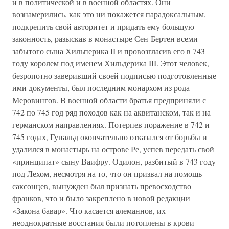
и в политической и в военной областях. Они
вознамерились, как это ни покажется парадоксальным,
подкрепить свой авторитет и придать ему большую
законность, разыскав в монастыре Сен-Бертен всеми
забытого сына Хильперика II и провозгласив его в 743
году королем под именем Хильдерика III. Этот человек,
безропотно заверивший своей подписью подготовленные
ими документы, был последним монархом из рода
Меровингов. В военной области братья предприняли с
742 по 745 год ряд походов как на аквитанском, так и на
германском направлениях. Потерпев поражение в 742 и
745 годах, Гунальд окончательно отказался от борьбы и
удалился в монастырь на острове Ре, успев передать свой
«принципат» сыну Ваифру. Одилон, разбитый в 743 году
под Лехом, несмотря на то, что он призвал на помощь
саксонцев, вынужден был признать превосходство
франков, что и было закреплено в новой редакции
«Закона бавар». Что касается алеманнов, их
неоднократные восстания были потоплены в крови