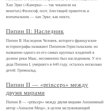
Хан Эрке («Канерка» — так чеканили на
монетах).Философ, поэт, блестящий правитель и
военачальник — хан Эрке, как никто,
Пипин II: Наследник
Пипин II: Наследник Человек, которого французские
историографы называют Пипином Геристальским, но
названию одного из его самых крупных владений в
долине реки Маас, несомненно был наследником. У его
деда Пипина I, умершего в 640 году, осталось несколько
детей: Гримоальд,
Пипин II — «princeps» между
двумя мирами
Пипин II — «princeps» между двумя мирами Анонимный
автор «Анналов Меца», в целом заслуживающий