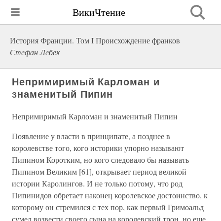
ВикиЧтение
История Франции. Том I Происхождение франков
Стефан Лебек
Непримиримый Карломан и
знаменитый Пипин
Непримиримый Карломан и знаменитый Пипин
Появление у власти в принципате, а позднее в
королевстве того, кого историки упорно называют
Пипином Коротким, но кого следовало бы называть
Пипином Великим [61], открывает период великой
истории Каролингов. И не только потому, что род
Пипинидов обретает наконец королевское достоинство, к
которому он стремился с тех пор, как первый Гримоальд
сумел возвести своего сына на королевский трон, но еще