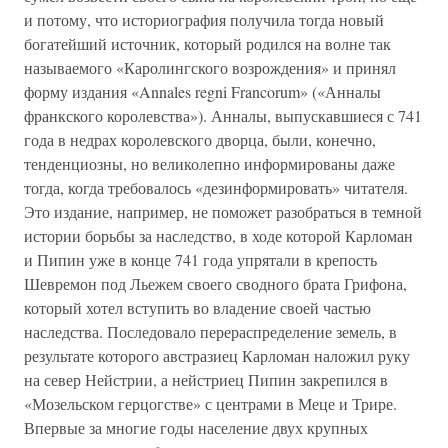
и потому, что историография получила тогда новый
богатейший источник, который родился на волне так
называемого «Каролингского возрождения» и принял
форму издания «Annales regni Francorum» («Анналы
франкского королевства»). Анналы, выпускавшиеся с 741
года в недрах королевского дворца, были, конечно,
тенденциозны, но великолепно информированы даже
тогда, когда требовалось «дезинформировать» читателя.
Это издание, например, не поможет разобраться в темной
истории борьбы за наследство, в ходе которой Карломан
и Пипин уже в конце 741 года упрятали в крепость
Шевремон под Льежем своего сводного брата Грифона,
который хотел вступить во владение своей частью
наследства. Последовало перераспределение земель, в
результате которого австразиец Карломан наложил руку
на север Нейстрии, а нейстриец Пипин закрепился в
«Мозельском герцогстве» с центрами в Меце и Трире.
Впервые за многие годы население двух крупных