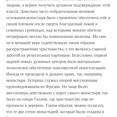
людьми, а вернее получить духовное подтверждение этой
власти. Довольно часто побудительным мотивом
основания монастыря было стремление обеспечить себе и
своим близким после смерти благодатный покой в
семейных гробницах, над которыми монахи обители
непрерывно читали бы номинальные молитвы. Мо они
не в меньшей мере содействовали таким образом
распространению христианства, а это являлось главной
заботой их религиозных партнеров. Безусловно, первой
задачей новых духовных центров было материально-
техническое обеспечение повсеместной евангелизации.
Иногда ее проводили в дальних краях, так, например,
монастырь Эхтернах служил опорой миссионерам,
проповедовавшим во Фризии. Но чаще Bceto
миссионеры действовали у ворот самого монастыря, так
было на севере Галлии, где христианство еще не
проникло в деревню. Таким образом, можно полагать,
что те две сотни монастырей, которые были созданы в