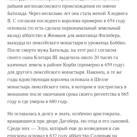
рабыня англосаксонского происхождения по имени
Батильда. Через несколько лет она стала женой Хлодвига
II. С согласия последнего королева примерно в 654 году
основала (то есть сделала первоначальный земельный
вклад) аббатство в Жюмьеж для аквитанца Филибера,
выходца из люксейского монастыря и уроженца Боббио.
После смерти мужа Батильда, на этот раз с согласия
своего сына Клотара III, выделила около 20 тысяч га
казенных земель в районе Корби (примерно в 659 году)
для другого люксейского монастыря. Наконец, в те же
годы вдовствующая королева основала в Шелле
монастырь люксейского типа, в котором и постриглась в
монахини после окончания срока своего регентства в 665
году и где умерла в 680 году.
Не оставалась в долгу и знать, особенно аристократы,
вращавшиеся при дворе Дагобера, ею отца и его сыновей.
Среди них — Элуа, который еще до возведения в сан
епископа основал в 632 году аббатство Солиньяк на