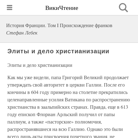
ВикиЧтение
История Франции. Том I Происхождение франков
Стефан Лебек
Элиты и дело христианизации
Элиты и дело христианизации
Как мы уже видели, папа Григорий Великий продолжает
утверждать свой авторитет в церкви Галлии. После его
кончины в 604 году примерно на столетие прекратились
целенаправленные усилия Ватикана по распространению
христианства в заальпийских странах. Правда, еще в 613
году епископ Флориан Арльский получил от папы
паллиум, а также «пасторские» полномочия,
распространявшиеся на всю Галлию. Однако это были
всего лишь акты присвоения почетного звания, не