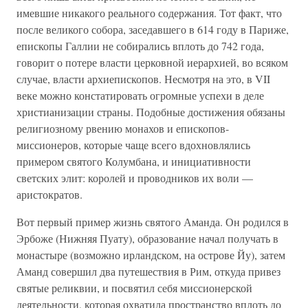
имевшие никакого реального содержания. Тот факт, что
после великого собора, заседавшего в 614 году в Париже,
епископы Галлии не собирались вплоть до 742 года,
говорит о потере власти церковной иерархией, во всяком
случае, власти архиепископов. Несмотря на это, в VII
веке можно констатировать огромные успехи в деле
христианизации страны. Подобные достижения обязаны
религиозному рвению монахов и епископов-
миссионеров, которые чаще всего вдохновлялись
примером святого Колумбана, и инициативности
светских элит: королей и проводников их воли —
аристократов.
Вот первый пример жизнь святого Аманда. Он родился в
Эрбоже (Нижняя Пуату), образование начал получать в
монастыре (возможно ирландском, на острове Йу), затем
Аманд совершил два путешествия в Рим, откуда привез
святые реликвии, и посвятил себя миссионерской
деятельности, которая охватила пространство вплоть до