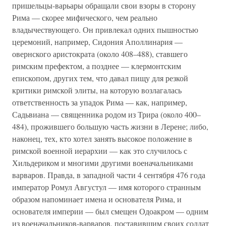
пришельцы-варьары обращали свои взоры в сторону
Рима — скорее мифического, чем реально
владычествующего. Он привлекал одних пышностью
церемоний, например, Сидония Аполлинария —
овернского аристократа (около 408–488), ставшего
римским префектом, а позднее — клермонтским
епископом, других тем, что давал пищу для резкой
критики римской элиты, на которую возлагалась
ответственность за упадок Рима — как, например,
Садьвиана — священника родом из Трира (около 400–
484), прожившего большую часть жизни в Лерене; либо,
наконец, тех, кто хотел занять высокое положение в
римской военной иерархии — как это случилось с
Хильдериком и многими другими военачальниками
варваров. Правда, в западной части 4 сентября 476 года
император Ромул Августул — имя которого странным
образом напоминает имена и основателя Рима, и
основателя империи — был смещен Одоакром — одним
из военачальников-варваров, поставившим своих солдат