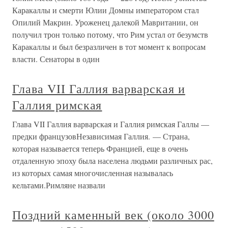
Каракаллы и смерти Юлии Домны императором стал
Опилий Макрин. Уроженец далекой Мавритании, он
получил трон только потому, что Рим устал от безумств
Каракаллы и был безразличен в тот момент к вопросам
власти. Сенаторы в один
Глава VII Галлия варварская и
Галлия римская
Глава VII Галлия варварская и Галлия римская Галлы —
предки французовНезависимая Галлия. — Страна,
которая называется теперь Францией, еще в очень
отдаленную эпоху была населена людьми различных рас,
из которых самая многочисленная называлась
кельтами.Римляне назвали
Поздний каменный век (около 3000