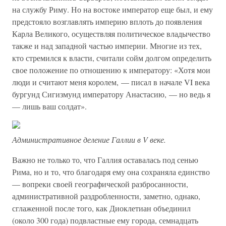
на службу Риму. Но на востоке император еще был, и ему
предстояло возглавлять империю вплоть до появления
Карла Великого, осуществляя политическое владычество
также и над западной частью империи. Многие из тех,
кто стремился к власти, считали сойм долгом определить
свое положение по отношению к императору: «Хотя мои
люди и считают меня королем, — писал в начале VI века
бургунд Сигизмунд императору Анастасию, — но ведь я
— лишь ваш солдат».
Административное деление Галлии в V веке.
Важно не только то, что Галлия оставалась под сенью
Рима, но и то, что благодаря ему она сохраняла единство
— вопреки своей географической разбросанности,
административной раздробленности, заметно, однако,
сглаженной после того, как Диоклетиан объединил
(около 300 года) подвластные ему города, семнадцать