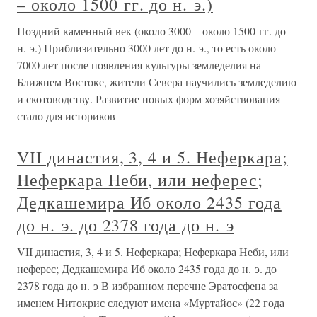
– около 1500 гг. до н. э.)
Поздний каменный век (около 3000 – около 1500 гг. до
н. э.) Приблизительно 3000 лет до н. э., то есть около
7000 лет после появления культуры земледелия на
Ближнем Востоке, жители Севера научились земледелию
и скотоводству. Развитие новых форм хозяйствования
стало для историков
VII династия, 3, 4 и 5. Неферкара;
Неферкара Неби, или неферес;
Дедкашемира Иб около 2435 года
до н. э. до 2378 года до н. э
VII династия, 3, 4 и 5. Неферкара; Неферкара Неби, или
неферес; Дедкашемира Иб около 2435 года до н. э. до
2378 года до н. э В избранном перечне Эратосфена за
именем Нитокрис следуют имена «Муртайос» (22 года