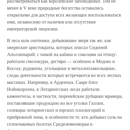
рассматриваться как королевские заповедники. Тем не
менее в V веке природные богатства оставались
открытыми для доступа всех желающих воспользоваться
ими, независимо от наличия или отсутствия
императорской лицензии.
В леса шли охотники, добывавшие зверя так же, как
овернские аристократы, которых описал Сидоний
Аполлинарий, с пикой на кабана и соколами на птицу:
работали смолокуры, дегтяри — особенно в Медоке и
Коссах; рудокопы, угольщики и металлоплавильщики,
следы деятельности которых встречаются во всех лесных
массивах. Например, в Арденнах, Сааре близ
Нойнкирхена, в Лотарингских лесах работали
каменотесы, в частности, пиренейские рубщики мрамора,
поставлявшие продукцию во все уголки Галлии,
солевары лотарингских и юрских плоскогорий и
прибрежной зоны, в особенности те, кто добывал соль на
солончаковых болотах Средиземноморья и