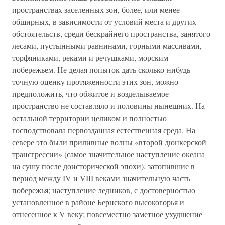
пространствах заселенных зон, более, или менее
обширных, в зависимости от условий места и других
обстоятельств, среди бескрайнего пространства, занятого
лесами, пустынными равнинами, горными массивами,
торфяниками, реками и речушками, морским
побережьем. Не делая попыток дать сколько-нибудь
точную оценку протяженности этих зон, можно
предположить, что обжитое и возделываемое
пространство не составляло и половины нынешних. На
остальной территории целиком и полностью
господствовала первозданная естественная среда. На
севере это были приливные волны «второй дюнкерской
трансгрессии» (самое значительное наступление океана
на сушу после доисторической эпохи), затопившие в
период между IV и VIII веками значительную часть
побережья; наступление ледников, с достоверностью
установленное в районе Бернского высокогорья и
отнесенное к V веку; повсеместно заметное ухудшение