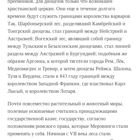
преемников, для диоцезов только что возникшей
христианской церкви. Они еще в течение долгого
времени будут служить границами королевства варваров.
Так, Шарбоньерский лес, разделявший Камбрейский и
Тонгрский диоцезы, стал границей между Нейстрией и
Австразией; Вогезский лес, являвший собой границу
между Тульским и Безалсонским диоцезами, стал линией
раздела между Австразией и Бургундией; подобным же
образом Аргонна, к которой тяготели города Рем, Лёк,
Медиомагрнс и Тревир, а затем диоцезы Реймса. Шалона,
Туля и Вердена, стали в 843 году границей между
королевством Западной Франкии, где властвовал Карл
Лысый, и королевством Лотаря.
Почти повсеместно растительный и животный миры,
полезные ископаемые считались принадлежащими
государственной казне, государству, согласно
положениям римского права, которые Меровинги стали
применять у себя. Начиная с VII века леса стали