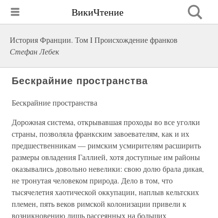
ВикиЧтение
История Франции. Том I Происхождение франков
Стефан Лебек
Бескрайние пространства
Бескрайние пространства
Дорожная система, открывавшая проходы во все уголки
страны, позволяла франкским завоевателям, как и их
предшественникам — римским усмирителям расширить
размеры овладения Галлией, хотя доступные им районы
оказывались довольно невелики: свою долю брала дикая,
не тронутая человеком природа. Дело в том, что
тысячелетия хаотической оккупации, наплыв кельтских
племен, пять веков римской колонизации привели к
возникновению лишь рассеянных на больших