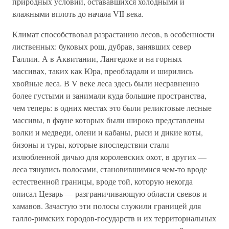
природных условий, остававшихся холодными и
влажными вплоть до начала VII века.
Климат способствовал разрастанию лесов, в особенности
лиственных: буковых рощ, дубрав, занявших север
Галлии. А в Аквитании, Лангедоке и на горных
массивах, таких как Юра, преобладали и ширились
хвойные леса. В V веке леса здесь были несравненно
более густыми и занимали куда большие пространства,
чем теперь: в одних местах это были реликтовые лесные
массивы, в фауне которых были широко представлены
волки и медведи, олени и кабаны, рыси и дикие коты,
бизоны и туры, которые впоследствии стали
излюбленной дичью для королевских охот, в других —
леса тянулись полосами, становившимися чем-то вроде
естественной границы, вроде той, которую некогда
описал Цезарь — разграничивающую области свевов и
хамавов. Зачастую эти полосы служили границей для
галло-римских городов-государств и их территориальных