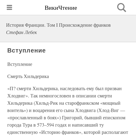
ВикиЧтение
История Франции. Том I Происхождение франков
Стефан Лебек
Вступление
Вступление
Смерть Хильдерика
«П? смерти Хильдерика, наследовать ему был призван
Хлодвиг». Так немногословен в описании смерти
Хильдерика (Хильд-Рик на старофранкском «мощный
воитель») и воцарения его сына Хлодвига (Хлод-Виг —
«прославленный в боях») Григорий, бывший епископом
города Тура в 573–594 годах и написавший ту
единственную «Историю франков», которой располагают