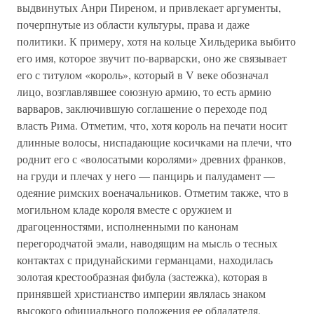
выдвинутых Анри Пиреном, и привлекает аргументы,
почерпнутые из области культуры, права и даже
политики. К примеру, хотя на кольце Хильдерика выбито
его имя, которое звучит по-варварски, оно же связывает
его с титулом «король», который в V веке обозначал
лицо, возглавлявшее союзную армию, то есть армию
варваров, заключившую соглашение о переходе под
власть Рима. Отметим, что, хотя король на печати носит
длинные волосы, ниспадающие косичками на плечи, что
роднит его с «волосатыми королями» древних франков,
на груди и плечах у него — панцирь и палудамент —
одеяние римских военачальников. Отметим также, что в
могильном кладе короля вместе с оружием и
драгоценностями, исполненными по канонам
перегородчатой эмали, наводящим на мысль о тесных
контактах с придунайскими германцами, находилась
золотая крестообразная фибула (застежка), которая в
принявшей христианство империи являлась знаком
высокого официального положения ее обладателя.