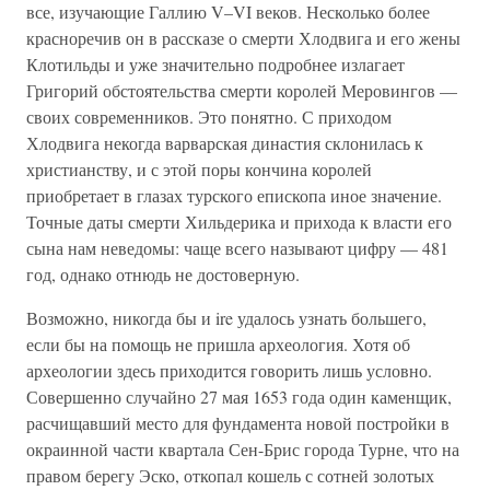
все, изучающие Галлию V–VI веков. Несколько более
красноречив он в рассказе о смерти Хлодвига и его жены
Клотильды и уже значительно подробнее излагает
Григорий обстоятельства смерти королей Меровингов —
своих современников. Это понятно. С приходом
Хлодвига некогда варварская династия склонилась к
христианству, и с этой поры кончина королей
приобретает в глазах турского епископа иное значение.
Точные даты смерти Хильдерика и прихода к власти его
сына нам неведомы: чаще всего называют цифру — 481
год, однако отнюдь не достоверную.
Возможно, никогда бы и ire удалось узнать большего,
если бы на помощь не пришла археология. Хотя об
археологии здесь приходится говорить лишь условно.
Совершенно случайно 27 мая 1653 года один каменщик,
расчищавший место для фундамента новой постройки в
окраинной части квартала Сен-Брис города Турне, что на
правом берегу Эско, откопал кошель с сотней золотых