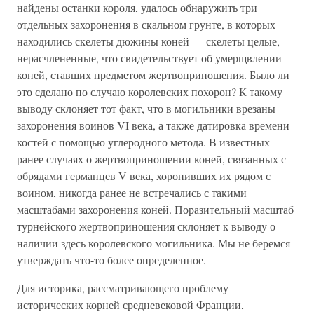
найдены останки короля, удалось обнаружить три
отдельных захоронения в скальном грунте, в которых
находились скелеты дюжины коней — скелеты целые,
нерасчлененные, что свидетельствует об умерщвлении
коней, ставших предметом жертвоприношения. Было ли
это сделано по случаю королевских похорон? К такому
выводу склоняет тот факт, что в могильники врезаны
захоронения воинов VI века, а также датировка времени
костей с помощью углеродного метода. В известных
ранее случаях о жертвоприношении коней, связанных с
обрядами германцев V века, хоронивших их рядом с
воином, никогда ранее не встречались с такими
масштабами захоронения коней. Поразительный масштаб
турнейского жертвоприношения склоняет к выводу о
наличии здесь королевского могильника. Мы не беремся
утверждать что-то более определенное.
Для историка, рассматривающего проблему
исторических корней средневековой Франции,