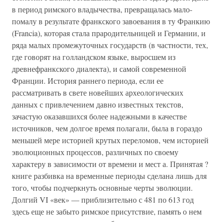
в период римского владычества, превращалась мало-
помалу в результате франкского завоевания в ту Франкию
(Francia), которая стала прародительницей и Германии, и
ряда малых промежуточных государств (в частности, тех,
где говорят на голландском языке, выросшем из
древнефранкского диалекта), и самой современной
Франции. История раннего периода, если ее
рассматривать в свете новейших археологических
данных с привлечением давно известных текстов,
зачастую оказавшихся более надежными в качестве
источников, чем долгое время полагали, была в гораздо
меньшей мере историей крутых переломов, чем историей
эволюционных процессов, различных по своему
характеру в зависимости от времени и мест а. Принятая ?
книге разбивка на временные периоды сделана лишь для
того, чтобы подчеркнуть основные черты эволюции.
Долгий VI «век» — приблизительно с 481 по 613 год
здесь еще не забыто римское присутствие, память о нем