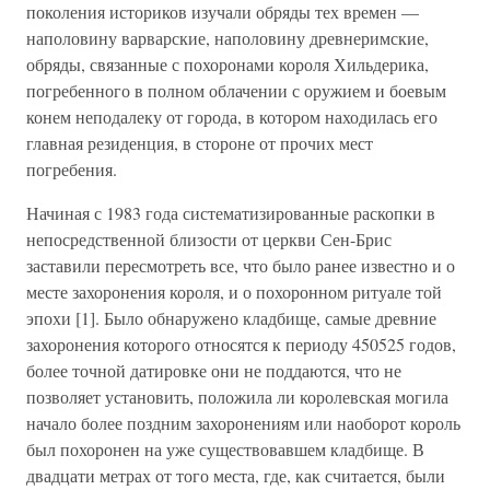
поколения историков изучали обряды тех времен —
наполовину варварские, наполовину древнеримские,
обряды, связанные с похоронами короля Хильдерика,
погребенного в полном облачении с оружием и боевым
конем неподалеку от города, в котором находилась его
главная резиденция, в стороне от прочих мест
погребения.
Начиная с 1983 года систематизированные раскопки в
непосредственной близости от церкви Сен-Брис
заставили пересмотреть все, что было ранее известно и о
месте захоронения короля, и о похоронном ритуале той
эпохи [1]. Было обнаружено кладбище, самые древние
захоронения которого относятся к периоду 450525 годов,
более точной датировке они не поддаются, что не
позволяет установить, положила ли королевская могила
начало более поздним захоронениям или наоборот король
был похоронен на уже существовавшем кладбище. В
двадцати метрах от того места, где, как считается, были