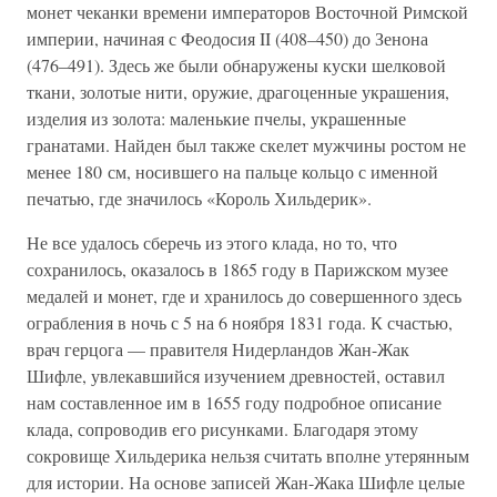
монет чеканки времени императоров Восточной Римской
империи, начиная с Феодосия II (408–450) до Зенона
(476–491). Здесь же были обнаружены куски шелковой
ткани, золотые нити, оружие, драгоценные украшения,
изделия из золота: маленькие пчелы, украшенные
гранатами. Найден был также скелет мужчины ростом не
менее 180 см, носившего на пальце кольцо с именной
печатью, где значилось «Король Хильдерик».
Не все удалось сберечь из этого клада, но то, что
сохранилось, оказалось в 1865 году в Парижском музее
медалей и монет, где и хранилось до совершенного здесь
ограбления в ночь с 5 на 6 ноября 1831 года. К счастью,
врач герцога — правителя Нидерландов Жан-Жак
Шифле, увлекавшийся изучением древностей, оставил
нам составленное им в 1655 году подробное описание
клада, сопроводив его рисунками. Благодаря этому
сокровище Хильдерика нельзя считать вполне утерянным
для истории. На основе записей Жан-Жака Шифле целые