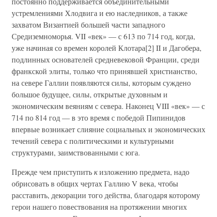
постоянно поддерживается объединительными
устремлениями Хлодвига и ею наследников, а также
захватом Византией большей части западного
Средиземноморья. VII «век» — с 613 по 714 год, когда,
уже начиная со времен королей Клотара[2] II и Дагобера,
подлинных основателей средневековой Франции, среди
франкской элиты, только что принявшей христианство,
на севере Галлии появляются силы, которым суждено
большое будущее, силы, открытые духовным и
экономическим веяниям с севера. Наконец VIII «век» — с
714 по 814 год — в это время с победой Пипинидов
впервые возникает слияние социальных и экономических
течений севера с политическими и культурными
структурами, заимствованными с юга.
Прежде чем приступить
к
изложению предмета, надо
обрисовать в общих чертах Галлию V века, чтобы
расставить, декорации того действа, благодаря которому
герои нашего повествования на протяжении многих