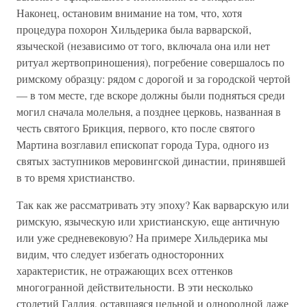
Наконец, остановим внимание на том, что, хотя
процедура похорон Хильдерика была варварской,
языческой (независимо от того, включала она или нет
ритуал жертвоприношения), погребение совершалось по
римскому образцу: рядом с дорогой и за городской чертой
— в том месте, где вскоре должны были подняться среди
могил сначала молельня, а позднее церковь, названная в
честь святого Брикция, первого, кто после святого
Мартина возглавил епископат города Тура, одного из
святых заступников меровингской династии, принявшей
в то время христианство.
Так как же рассматривать эту эпоху? Как варварскую или
римскую, языческую или христианскую, еще античную
или уже средневековую? На примере Хильдерика мы
видим, что следует избегать односторонних
характеристик, не отражающих всех оттенков
многогранной действительности. В эти несколько
столетий Галлия, оставшаяся цельной и однородной даже