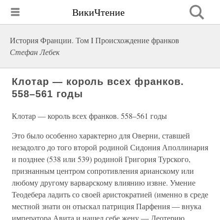
ВикиЧтение
История Франции. Том I Происхождение франков
Стефан Лебек
Клотар — король всех франков.
558–561 годы
Клотар — король всех франков. 558–561 годы
Это было особенно характерно для Оверни, ставшей
незадолго до того второй родиной Сидония Аполлинария
и позднее (538 или 539) родиной Григория Турского,
признанным центром сопротивления арианскому или
любому другому варварскому влиянию извне. Умение
Теодебера ладить со своей аристократией (именно в среде
местной знати он отыскал патриция Парфения — внука
императора Авита и нашел себе жену — Деотерию,