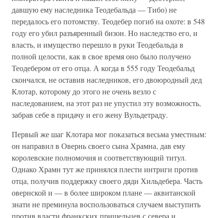
давшую ему наследника Теодебальда — Тибо) не
передалось его потомству. Теодебер погиб на охоте: в 548
году его убил разъяренный бизон. Но наследство его, и
власть, и имущество перешло в руки Теодебальда в
полной целости, как в свое время оно было получено
Теодебером от его отца. А когда в 555 году Теодебальд
скончался, не оставив наследников, его двоюродный дед
Клотар, которому до этого не очень везло с
наследованием, на этот раз не упустил эту возможность,
забрав себе в придачу и его жену Вульдетраду.
Первый же шаг Клотара мог показаться весьма уместным:
он направил в Овернь своего сына Храмна, дав ему
королевские полномочия и соответствующий титул.
Однако Храмн тут же принялся плести интриги против
отца, получив поддержку своего дяди Хильдебера. Часть
овернской и — в более широком плане — аквитанской
знати не преминула воспользоваться случаем выступить
против власти франкских пришельцев с севера и