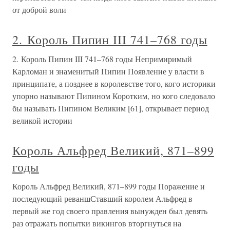
от доброй воли
2. Король Пипин III 741–768 годы
2. Король Пипин III 741–768 годы Непримиримый
Карломан и знаменитый Пипин Появление у власти в
принципате, а позднее в королевстве того, кого историки
упорно называют Пипином Коротким, но кого следовало
бы называть Пипином Великим [61], открывает период
великой истории
Король Альфред Великий, 871–899
годы
Король Альфред Великий, 871–899 годы Поражение и
последующий реваншСтавший королем Альфред в
первый же год своего правления вынужден был девять
раз отражать попытки викингов вторгнуться на