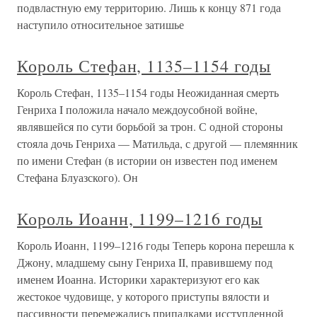
подвластную ему территорию. Лишь к концу 871 года
наступило относительное затишье
Король Стефан, 1135–1154 годы
Король Стефан, 1135–1154 годы Неожиданная смерть
Генриха I положила начало междоусобной войне,
являвшейся по сути борьбой за трон. С одной стороны
стояла дочь Генриха — Матильда, с другой — племянник
по имени Стефан (в истории он известен под именем
Стефана Блуазского). Он
Король Иоанн, 1199–1216 годы
Король Иоанн, 1199–1216 годы Теперь корона перешла к
Джону, младшему сыну Генриха II, правившему под
именем Иоанна. Историки характеризуют его как
жестокое чудовище, у которого приступы вялости и
пассивности перемежались припадками исступленной