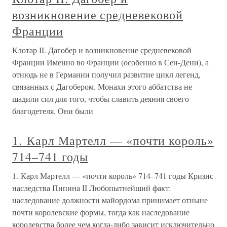
возникновение средневековой
Франции
Клотар II. Дагобер и возникновение средневековой
Франции Именно во Франции (особенно в Сен-Дени), а
отнюдь не в Германии получил развитие цикл легенд,
связанных с Дагобером. Монахи этого аббатства не
щадили сил для того, чтобы славить деяния своего
благодетеля. Они были
1. Карл Мартелл — «почти король»
714–741 годы
1. Карл Мартелл — «почти король» 714–741 годы Кризис
наследства Пипина II Любопытнейший факт:
наследование должности майордома принимает отныне
почти королевские формы, тогда как наследование
королевства более чем когда-либо зависит исключительно