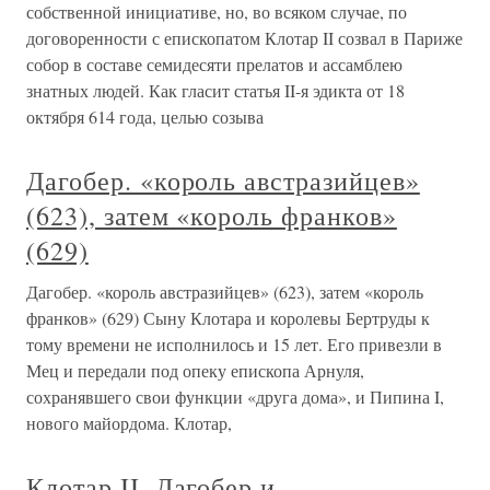
собственной инициативе, но, во всяком случае, по
договоренности с епископатом Клотар II созвал в Париже
собор в составе семидесяти прелатов и ассамблею
знатных людей. Как гласит статья II-я эдикта от 18
октября 614 года, целью созыва
Дагобер. «король австразийцев»
(623), затем «король франков»
(629)
Дагобер. «король австразийцев» (623), затем «король
франков» (629) Сыну Клотара и королевы Бертруды к
тому времени не исполнилось и 15 лет. Его привезли в
Мец и передали под опеку епископа Арнуля,
сохранявшего свои функции «друга дома», и Пипина I,
нового майордома. Клотар,
Клотар II. Дагобер и