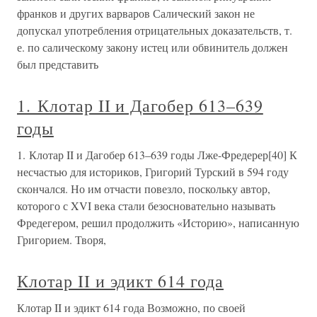
франков и других варваров Салический закон не
допускал употребления отрицательных доказательств, т.
е. по салическому закону истец или обвинитель должен
был представить
1. Клотар II и Дагобер 613–639
годы
1. Клотар II и Дагобер 613–639 годы Лже-Фредерер[40] К
несчастью для историков, Григорий Турский в 594 году
скончался. Но им отчасти повезло, поскольку автор,
которого с XVI века стали безосновательно называть
Фредегером, решил продолжить «Историю», написанную
Григорием. Творя,
Клотар II и эдикт 614 года
Клотар II и эдикт 614 года Возможно, по своей