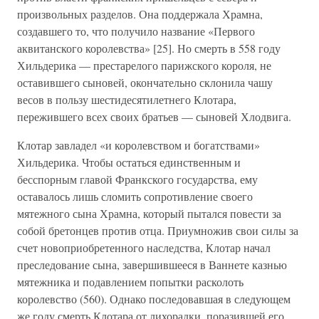
произвольных разделов. Она поддержала Храмна,
создавшего то, что получило название «Первого
аквитанского королевства» [25]. Но смерть в 558 году
Хильдерика — престарелого парижского короля, не
оставившего сыновей, окончательно склонила чашу
весов в пользу шестидесятилетнего Клотара,
пережившего всех своих братьев — сыновей Хлодвига.
Клотар завладел «и королевством и богатствами»
Хильдерика. Чтобы остаться единственным и
бесспорным главой Франкского государства, ему
оставалось лишь сломить сопротивление своего
мятежного сына Храмна, который пытался повести за
собой бретонцев против отца. Приумножив свои силы за
счет новоприобретенного наследства, Клотар начал
преследование сына, завершившееся в Ваннете казнью
мятежника и подавлением попытки расколоть
королевство (560). Однако последовавшая в следующем
же году смерть Клотара от лихорадки, поразившей его