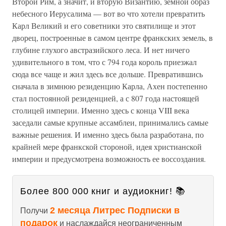
Второй Рим, а значит, и вторую Византию, земной образ
небесного Иерусалима — вот во что хотели превратить
Карл Великий и его советники это святилище и этот
дворец, построенные в самом центре франкских земель, в
глубине глухого австразийского леса. И нет ничего
удивительного в том, что с 794 года король приезжал
сюда все чаще и жил здесь все дольше. Превратившись
сначала в зимнюю резиденцию Карла, Ахен постепенно
стал постоянной резиденцией, а с 807 года настоящей
столицей империи. Именно здесь с конца VIII века
заседали самые крупные ассамблеи, принимались самые
важные решения. И именно здесь была разработана, по
крайней мере франкской стороной, идея христианской
империи и предусмотрена возможность ее воссоздания.
Более 800 000 книг и аудиокниг! 📚
2 месяца Литрес Подписки в
Получи
подарок
и наслаждайся неограниченным