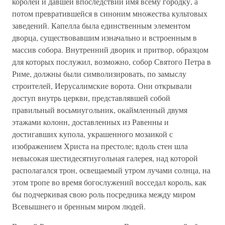
королей и давшей впоследствии имя всему городку, а
потом превратившейся в синоним множества культовых
заведений. Капелла была единственным элементом
дворца, существовавшим изначально и встроенным в
массив собора. Внутренний дворик и притвор, образцом
для которых послужил, возможно, собор Святого Петра в
Риме, должны были символизировать, по замыслу
строителей, Иерусалимские ворота. Они открывали
доступ внутрь церкви, представлявшей собой
правильный восьмиугольник, окаймленный двумя
этажами колонн, доставленных из Равенны и
достигавших купола, украшенного мозаикой с
изображением Христа на престоле; вдоль стен шла
невысокая шестидесятиугольная галерея, над которой
располагался трон, освещаемый утром лучами солнца, на
этом тропе во время богослужений восседал король, как
бы подчеркивая свою роль посредника между миром
Всевышнего и бренным миром людей.