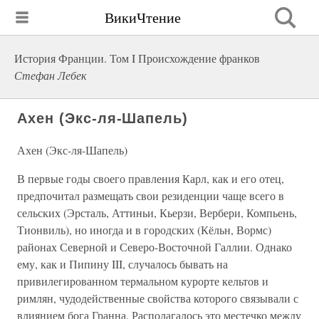
ВикиЧтение
История Франции. Том I Происхождение франков
Стефан Лебек
Ахен (Экс-ля-Шапель)
Ахен (Экс-ля-Шапель)
В первые годы своего правления Карл, как и его отец,
предпочитал размещать свои резиденции чаще всего в
сельских (Эрсталь, Аттиньи, Кьерзи, Вербери, Компьень,
Тионвиль), но иногда и в городских (Кёльн, Вормс)
районах Северной и Северо-Восточной Галлии. Однако
ему, как и Пипину III, случалось бывать на
привилегированном термальном курорте кельтов и
римлян, чудодейственные свойства которого связывали с
влиянием бога Гранна. Располагалось это местечко между