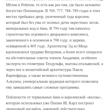
Мёзом и Рейном, то есть как раз там, где было заложено
богатство Пипинидов. В 769, 777, 788–789 годах в этих
местах пребывал двор, увлеченный туда королем,
который был без ума от полных дичи окрестных лесов,
минеральных вод и бань. В 794 году там началось
строительство огромного дворцового комплекса,
законченного в основном в 798 году, и церкви,
освященной в 805 году. Архитектор Эд из Меца
вдохновлялся трудами Витрувия, а более всего опирался
на обстоятельные советы членов Академии, особенно
эксперта по геометрии Теодульфа, знатока итальянской, а
через нее и византийской архитектуры Павла
Варнефрида, а также великого путешественника
Алкуина, универсальная эрудиция которого позволяла
ему замышлять самые сложные программы.
Поблизости от термальных бань и королевской «виллы»,
которую использовал уже Пипин III, Карл построил
дворцовый ансамбль, имевший действительно