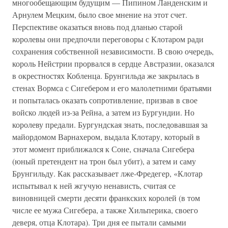
многообещающим будущим — Пипином Ланденским и
Арнулем Мецким, было свое мнение на этот счет.
Перспективе оказаться вновь под дланью старой
королевы они предпочли переговоры с Клотаром ради
сохранения собственной независимости. В свою очередь,
король Нейстрии прорвался в сердце Австразии, оказался
в окрестностях Кобленца. Брунгильда же закрылась в
стенах Вормса с Сигебером и его малолетними братьями
и попыталась оказать сопротивление, призвав в свое
войско людей из-за Рейна, а затем из Бургундии. Но
королеву предали. Бургундская знать, последовавшая за
майордомом Варнахером, выдала Клотару, который в
этот момент приближался к Соне, сначала Сигебера
(юный претендент на трон был убит), а затем и саму
Брунгильду. Как рассказывает лже-Фредегер, «Клотар
испытывал к ней жгучую ненависть, считая се
виновницей смерти десяти франкских королей (в том
числе ее мужа Сигебера, а также Хильперика, своего
деверя, отца Клотара). Три дня ее пытали самыми