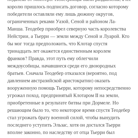
королю пришлось подписать договор, согласно которому
победители оставляли ему лишь дюжину округов,
ограниченных реками Уазой, Сеной и районом Ла-
Манша. Теодебер приобрел северную часть королевства
Нейстрии, а Тьерри — земли между Сеной и Луарой. Кто
бы мог тогда предположить, что Клотар спустя
тринадцать лет окажется единственным королем
франков? Правда, этот путь ему облегчили
междоусобицы, начавшиеся среди его двоюродных
братьев. Сначала Теодебер отказался (вероятно, под
давлением австразийской аристократии) оказать
вооруженную помощь Тьерри, которому непосредственно
угрожал поход, предпринятый Клотаром II на земли,
приобретенные в результате битвы при Дормеле. Но
решающим было то, что некоторое время спустя Теодебер
стал угрожать брату военной силой, чтобы вынудить
последнего уступить Эльзас, хотя он достался Тьерри
вполне законно, по наследству от отца Тьерри был