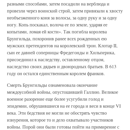
разными способами, затем посадили на верблюда и
провезли через воинский строй, затем привязали к хвосту
необъезженного коня за волосы, за одну руку и за одну
ногу. Копь поскакал, волоча ее по земле, ударяя ее
копытами, ломая ей кости». Так погибла королева
Брунгильда, похоронив ранее всех рожденных ею
мужских претендентов на королевский трон. Клотар II,
сын ее давней соперницы Фредегонды и Хильперика,
присоединил к наследству, оставленному отцом,
наследство своих дядьев и двоюродных братьев. В 613
году он остался единственным королем франков.
Смерть Брунгильды ознаменовала окончание
междоусобной войны, опустошившей Галлию. Великое
военное разорение еще более усугубили голод и
эпидемии, обрушившиеся на ее города и веси в конце VI
века. Эти бедствия не могли не обострять чувство
изнурения, которое то и дело охватывало участников
войны. Порой они были готовы пойти на примирение с