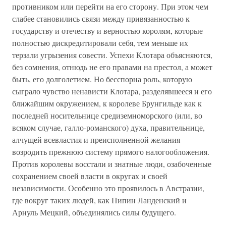
противником или перейти на его сторону. При этом чем
слабее становились связи между привязанностью к
государству и отечеству и верностью королям, которые
полностью дискредитировали себя, тем меньше их
терзали угрызения совести. Успехи Клотара объясняются,
без сомнения, отнюдь не его правами на престол, а может
быть, его долголетием. Но бесспорна роль, которую
сыграло чувство ненависти Клотара, разделявшееся и его
ближайшим окружением, к королеве Брунгильде как к
последней носительнице средиземноморского (или, во
всяком случае, галло-романского) духа, правительнице,
алчущей всевластия и преисполненной желания
возродить прежнюю систему прямого налогообложения.
Против королевы восстали и знатные люди, озабоченные
сохранением своей власти в округах и своей
независимости. Особенно это проявилось в Австразии,
где вокруг таких людей, как Пипин Ланденский и
Арнуль Мецкий, объединялись силы будущего.