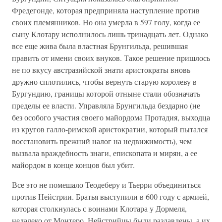
Фредегонде, которая предприняла наступление против
своих племянников. Но она умерла в 597 голу, когда ее
сыну Клотару исполнилось лишь тринадцать лет. Однако
все еще жива была властная Брунгильда, решившая
править от имени своих внуков. Такое решение пришлось
не по вкусу австразийской знати аристократы вновь
дружно сплотились, чтобы вернуть старую королеву в
Бургундию, границы которой отныне стали обозначать
пределы ее власти. Управляла Брунгильда бездарно (не
без особого участия своего майордома Протадия, выходца
из кругов галло-римской аристократии, который пытался
восстановить прежний налог на недвижимость), чем
вызвала враждебность знаги, епископата и мирян, а ее
майордом в конце концов был убит.
Все это не помешало Теодеберу и Тьерри объединиться
против Нейстрии. Братья выступили в 600 году с армией,
которая столкнулась с воинами Клотара у Дормеля,
недалеко от Монтеро. Нейстрийцы были раздавлены, а их