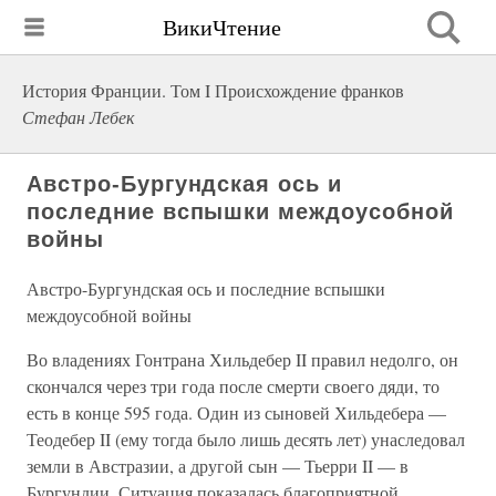
ВикиЧтение
История Франции. Том I Происхождение франков
Стефан Лебек
Австро-Бургундская ось и
последние вспышки междоусобной
войны
Австро-Бургундская ось и последние вспышки
междоусобной войны
Во владениях Гонтрана Хильдебер II правил недолго, он
скончался через три года после смерти своего дяди, то
есть в конце 595 года. Один из сыновей Хильдебера —
Теодебер II (ему тогда было лишь десять лет) унаследовал
земли в Австразии, а другой сын — Тьерри II — в
Бургундии, Ситуация показалась благоприятной