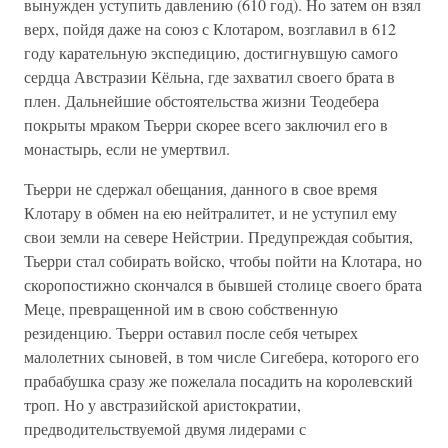
вынужден уступить давлению (610 год). Но затем он взял
верх, пойдя даже на союз с Клотаром, возглавил в 612
году карательную экспедицию, достигнувшую самого
сердца Австразии Кёльна, где захватил своего брата в
плен. Дальнейшие обстоятельства жизни Теодебера
покрыты мраком Тьерри скорее всего заключил его в
монастырь, если не умертвил.
Тьерри не сдержал обещания, данного в свое время
Клотару в обмен на ею нейтралитет, и не уступил ему
свои земли на севере Нейстрии. Предупреждая события,
Тьерри стал собирать войско, чтобы пойти на Клотара, но
скоропостижно скончался в бывшей столице своего брата
Меце, превращенной им в свою собственную
резиденцию. Тьерри оставил после себя четырех
малолетних сыновей, в том числе Сигебера, которого его
прабабушка сразу же пожелала посадить на королевский
троп. Но у австразийской аристократии,
предводительствуемой двумя лидерами с