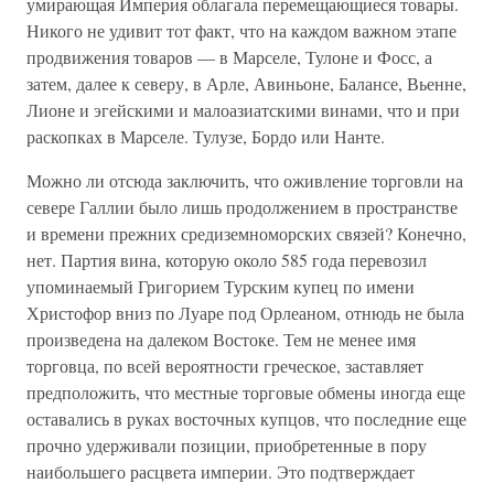
умирающая Империя облагала перемещающиеся товары.
Никого не удивит тот факт, что на каждом важном этапе
продвижения товаров — в Марселе, Тулоне и Фосс, а
затем, далее к северу, в Арле, Авиньоне, Балансе, Вьенне,
Лионе и эгейскими и малоазиатскими винами, что и при
раскопках в Марселе. Тулузе, Бордо или Нанте.
Можно ли отсюда заключить, что оживление торговли на
севере Галлии было лишь продолжением в пространстве
и времени прежних средиземноморских связей? Конечно,
нет. Партия вина, которую около 585 года перевозил
упоминаемый Григорием Турским купец по имени
Христофор вниз по Луаре под Орлеаном, отнюдь не была
произведена на далеком Востоке. Тем не менее имя
торговца, по всей вероятности греческое, заставляет
предположить, что местные торговые обмены иногда еще
оставались в руках восточных купцов, что последние еще
прочно удерживали позиции, приобретенные в пору
наибольшего расцвета империи. Это подтверждает