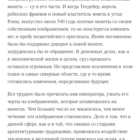
монета — су и его части. И когда Теодебер, король
рейнских франков и новый властитель земель в устье
Роны, выпустил около 540 года золотые монеты со своим
собственным изображением, то он поостерегся изменять
вес и пробу византийского оригинала. Иначе несомненно
было бы подорвано доверие к новой монете,
затруднилось бы ее обращение. В денежных делах, как и
в экономической жизни в целом, груз прошлого
оставался огромным. Не представляли исключения в этом
плане и самые северные области, где в то время
готовились изменения, определившие будущее.
Все труднее было прочитать имя императора, узнать его
черты на изображениях, которые штамповались на
монетах. Чем большее число их чеканилось, тем менее
четкими эти изображения становились. Дело в том, что в
данной сфере, как и в той, что связана со старыми
архитектурными традициями, проявлялось воздействие
тенденции к медленной потере римского наследия, а в