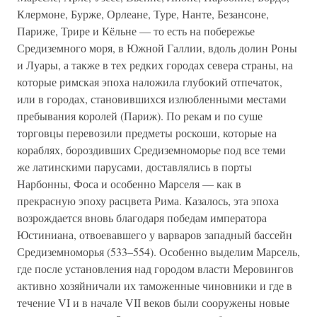
Клермоне, Бурже, Орлеане, Туре, Нанте, Безансоне,
Париже, Трире и Кёльне — то есть на побережье
Средиземного моря, в Южной Галлии, вдоль долин Роны
и Луары, а также в тех редких городах севера страны, на
которые римская эпоха наложила глубокий отпечаток,
или в городах, становившихся излюбленными местами
пребывания королей (Париж). По рекам и по суше
торговцы перевозили предметы роскоши, которые на
кораблях, бороздивших Средиземноморье под все теми
же латинскими парусами, доставлялись в порты
Нарбонны, Фоса и особенно Марселя — как в
прекрасную эпоху расцвета Рима. Казалось, эта эпоха
возрождается вновь благодаря победам императора
Юстиниана, отвоевавшего у варваров западный бассейн
Средиземноморья (533–554). Особенно выделим Марсель,
где после установления над городом власти Меровингов
активно хозяйничали их таможенные чиновники и где в
течение VI и в начале VII веков были сооружены новые