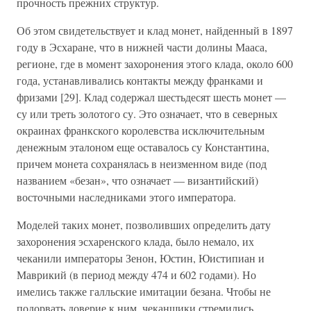
прочность прежних структур.
Об этом свидетельствует и клад монет, найденный в 1897
году в Эсхаране, что в нижней части долины Мааса,
регионе, где в момент захоронения этого клада, около 600
года, устанавливались контакты между франками и
фризами [29]. Клад содержал шестьдесят шесть монет —
су или треть золотого су. Это означает, что в северных
окраинах франкского королевства исключительным
денежным эталоном еще оставалось су Константина,
причем монета сохранялась в неизменном виде (под
названием «безан», что означает — византийский)
восточными наследниками этого императора.
Моделей таких монет, позволивших определить дату
захоронения эсхаренского клада, было немало, их
чеканили императоры Зенон, Юстин, Юистипиан и
Маврикий (в период между 474 и 602 годами). Но
имелись также галльские имитации безана. Чтобы не
подорвать доверие к ним, чеканщики стремились