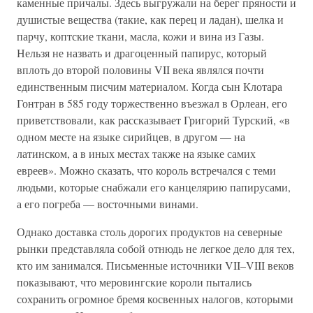
каменные причалы. Здесь выгружали на берег пряности и
душистые вещества (такие, как перец и ладан), шелка и
парчу, коптские ткани, масла, кожи и вина из Газы.
Нельзя не назвать и драгоценный папирус, который
вплоть до второй половины VII века являлся почти
единственным писчим материалом. Когда сын Клотара
Гонтран в 585 году торжественно въезжал в Орлеан, его
приветствовали, как рассказывает Григорий Турский, «в
одном месте на языке сирийцев, в другом — на
латинском, а в иных местах также на языке самих
евреев». Можно сказать, что король встречался с теми
людьми, которые снабжали его канцелярию папирусами,
а его погреба — восточными винами.
Однако доставка столь дорогих продуктов на северные
рынки представляла собой отнюдь не легкое дело для тех,
кто им занимался. Письменные источники VII–VIII веков
показывают, что меровингские короли пытались
сохранить огромное бремя косвенных налогов, которыми