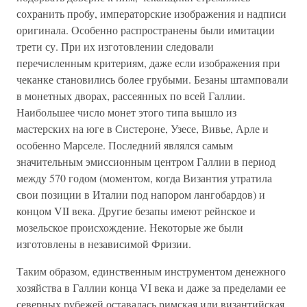
сохранить пробу, императорские изображения и надписи
оригинала. Особенно распространены были имитации
трети су. При их изготовлении следовали
перечисленным критериям, даже если изображения при
чеканке становились более грубыми. Безаны штамповали
в монетных дворах, рассеянных по всей Галлии.
Наибольшее число монет этого типа вышло из
мастерских на юге в Систероне, Узесе, Вивье, Арле и
особенно Марселе. Последний являлся самым
значительным эмиссионным центром Галлии в период
между 570 годом (моментом, когда Византия утратила
свои позиции в Италии под напором лангобардов) и
концом VII века. Другие безапы имеют рейнское и
мозельское происхождение. Некоторые же были
изготовлены в независимой Фризии.
Таким образом, единственным инструментом денежного
хозяйства в Галлии конца VI века и даже за пределами ее
северных рубежей оставалась римская или византийская