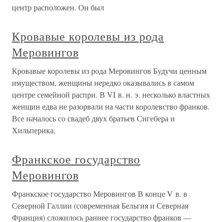
центр расположен. Он был
Кровавые королевы из рода
Меровингов
Кровавые королевы из рода Меровингов Будучи ценным
имуществом, женщины нередко оказывались в самом
центре семейной распри. В VI в. н. э. несколько властных
женщин едва не разорвали на части королевство франков.
Все началось со свадеб двух братьев Сигебера и
Хильперика,
Франкское государство
Меровингов
Франкское государство Меровингов В конце V в. в
Северной Галлии (современная Бельгия и Северная
Франция) сложилось раннее государство франков —