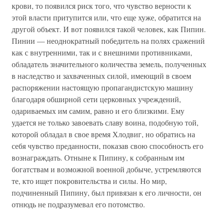
крови, то появился риск того, что чувство верности к
этой власти притупится или, что еще хуже, обратится на
другой объект. И вот появился такой человек, как Пипин.
Пинии — неоднократный победитель на полях сражений
как с внутренними, так и с внешними противниками,
обладатель значительного количества земель, полученных
в наследство и захваченных силой, имеющий в своем
распоряжении настоящую пропагандистскую машину
благодаря обширной сети церковных учреждений,
одариваемых им самим, равно и его близкими. Ему
удается не только завоевать славу воина, подобную той,
которой обладал в свое время Хлодвиг, но обратись на
себя чувство преданности, показав свою способность его
вознаграждать. Отныне к Пипину, к собранным им
богатствам и возможной военной добыче, устремляются
те, кто ищет покровительства и силы. Но мир,
подчиненный Пипину, был привязан к его личности, он
отнюдь не подразумевал его потомство.