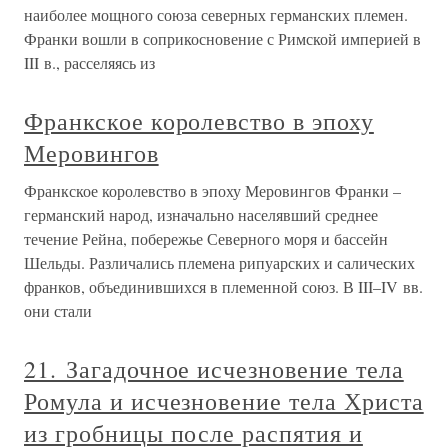
наиболее мощного союза северных германских племен.
Франки вошли в соприкосновение с Римской империей в
III в., расселяясь из
Франкское королевство в эпоху
Меровингов
Франкское королевство в эпоху Меровингов Франки –
германский народ, изначально населявший среднее
течение Рейна, побережье Северного моря и бассейн
Шельды. Различались племена рипуарских и салических
франков, объединившихся в племенной союз. В III–IV вв.
они стали
21. Загадочное исчезновение тела
Ромула и исчезновение тела Христа
из гробницы после распятия и