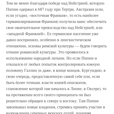
Тем не менее благодаря победе над Нейстрией, которую
Пипин одержал в 687 году при Тертри, Австразия (или,
если угодно, «восточная Франкия», то есть наиболее
германизированная Франкия) получила шанс обеспечить
свое окончательное превосходство над Нейстрией, или
«западной Франкией». Ее германское население уже
давно восприняло, особенно в лингвистическом
отношении, основы римской культуры — будем говорить
отныне романской культуры. Это проявилось в
использовании народной латыни. Но если Пипин и
отказался от любых попыток контролировать южную
половину Галлии (и даже, в конце концов, Бургундию, в
свою очередь, предоставленную самой себе или, если
быть более точным, власти князей-епископов,
становление которой там началось в Лионе, в Оксере), то
на протяжении всего своего принципата он был
решительно обращен к северу и востоку. Там Пипин
завоевывал новые владения, стремясь принять участие в
возрождении северных морских путей, поощряя