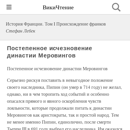
ВикиЧтение
История Франции. Том I Происхождение франков
Стефан Лебек
Постепенное исчезновение
династии Меровингов
Постепенное исчезновение династии Меровингов
Серьезно рискуя поставить в невыгодное положение
своего наследника, Пипин (он умер в 714 году) не желал,
однако, ни в чем торопить ход событий и особенно
опасался прямого и явного оскорбления чувств
лояльности, которые продолжали питать к династии
Меровингов как аристократы, так и простой народ. Тем
не менее именно Пипин, единолично, после смерти
Тьерри III в 691 году выбрал его наследника. Им оказался