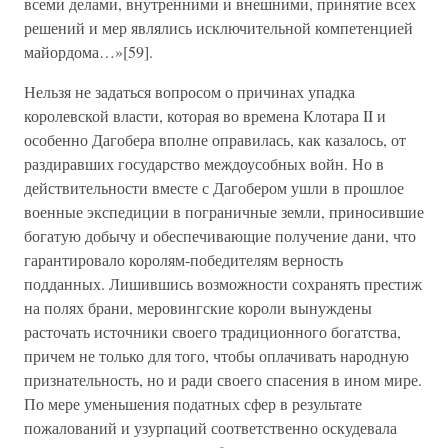
всеми делами, внутренними и внешними, принятие всех
решений и мер являлись исключительной компетенцией
майордома…»[59].
Нельзя не задаться вопросом о причинах упадка
королевской власти, которая во времена Клотара II и
особенно Дагобера вполне оправилась, как казалось, от
раздиравших государство междоусобных войн. Но в
действительности вместе с Дагобером ушли в прошлое
военные экспедиции в пограничные земли, приносившие
богатую добычу и обеспечивающие получение дани, что
гарантировало королям-победителям верность
подданных. Лишившись возможности сохранять престиж
на полях брани, меровингские короли вынуждены
расточать источники своего традиционного богатства,
причем не только для того, чтобы оплачивать народную
признательность, но и ради своего спасения в ином мире.
По мере уменьшения податных сфер в результате
пожалований и узурпаций соответственно оскудевала