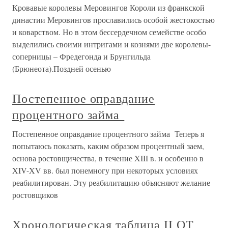
Кровавые королевы Меровингов Короли из франкской
династии Меровингов прославились особой жестокостью
и коварством. Но в этом бессердечном семействе особо
выделились своими интригами и кознями две королевы-
соперницы – Фредегонда и Брунгильда
(Брюнеота).Поздней осенью
Постепенное оправдание
процентного займа
Постепенное оправдание процентного займа Теперь я
попытаюсь показать, каким образом процентный заем,
основа ростовщичества, в течение XIII в. и особенно в
XIV-XV вв. был понемногу при некоторых условиях
реабилитирован. Эту реабилитацию объясняют желание
ростовщиков
Хронологическая таблица II ОТ