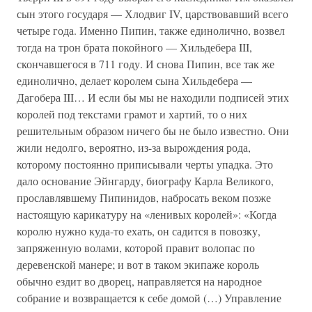
сын этого государя — Хлодвиг IV, царствовавший всего
четыре года. Именно Пипин, также единолично, возвел
тогда на трон брата покойного — Хильдебера III,
скончавшегося в 711 году. И снова Пипин, все так же
единолично, делает королем сына Хильдебера —
Дагобера III… И если бы мы не находили подписей этих
королей под текстами грамот и хартий, то о них
решительным образом ничего бы не было известно. Они
жили недолго, вероятно, из-за вырождения рода,
которому постоянно приписывали черты упадка. Это
дало основание Эйнгарду, биографу Карла Великого,
прославлявшему Пипинидов, набросать веком позже
настоящую карикатуру на «ленивых королей»: «Когда
королю нужно куда-то ехать, он садится в повозку,
запряженную волами, которой правит волопас по
деревенской манере; и вот в таком экипаже король
обычно ездит во дворец, направляется на народное
собрание и возвращается к себе домой (…) Управление