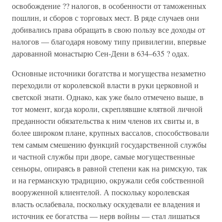
освобождение ?? налогов, в особенности от таможенных
пошлин, и сборов с торговых мест. В ряде случаев они
добивались права обращать в свою пользу все доходы от
налогов — благодаря новому типу привилегии, впервые
дарованной монастырю Сен-Дени в 634–635 ? одах.
Основные источники богатства и могущества незаметно
переходили от королевской власти в руки церковной и
светской знати. Однако, как уже было отмечено выше, в
тот момент, когда короли, скреплявшие клятвой личной
преданности обязательства к ним членов их свиты и, в
более широком плане, крупных вассалов, способствовали
тем самым смешению функций государственной службы
и частной службы при дворе, самые могущественные
сеньоры, опираясь в равной степени как на римскую, так
и на германскую традицию, окружали себя собственной
вооруженной клиентелой. А поскольку королевская
власть ослабевала, поскольку оскудевали ее владения и
источник ее богатства — нерв войны — стал лишаться