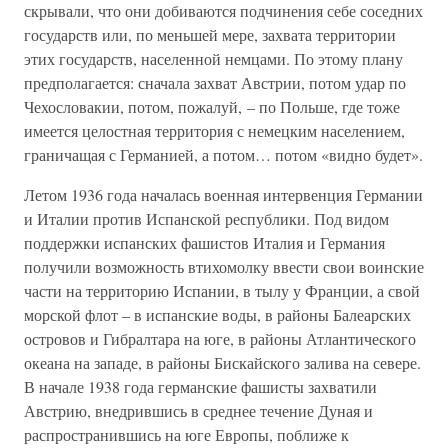
скрывали, что они добиваются подчинения себе соседних
государств или, по меньшей мере, захвата территории
этих государств, населенной немцами. По этому плану
предполагается: сначала захват Австрии, потом удар по
Чехословакии, потом, пожалуй, – по Польше, где тоже
имеется целостная территория с немецким населением,
граничащая с Германией, а потом… потом «видно будет».
Летом 1936 года началась военная интервенция Германии
и Италии против Испанской республики. Под видом
поддержки испанских фашистов Италия и Германия
получили возможность втихомолку ввести свои воинские
части на территорию Испании, в тылу у Франции, а свой
морской флот – в испанские воды, в районы Балеарских
островов и Гибралтара на юге, в районы Атлантического
океана на западе, в районы Бискайского залива на севере.
В начале 1938 года германские фашисты захватили
Австрию, внедрившись в среднее течение Дуная и
распространившись на юге Европы, поближе к