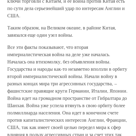
ключи торговли с Китаем, и ее война против Китая есть
по сути дела серьезнейший удар по интересам Англии и
США.
Таким образом, на Великом океане, в районе Китая,
завязался еще один узел войны.
Все эти факты показывают, что вторая
империалистическая война на деле уже началась.
Началась она втихомолку, без объявления войны.
Государства и народы как-то незаметно вползли в орбиту
второй империалистической войны. Начали войну в
разных концах мира три агрессивных государства, –
фашистские правящие круги Германии, Италии, Японии.
Война идет на громадном пространстве от Гибралтара до
Шанхая. Война уже успела втянуть в свою орбиту более
полмиллиарда населения. Она идет в конечном счете
против капиталистических интересов Англии, Франции,
США, так как имеет своей целью передел мира к сфер
влияния в пользу агрессивных стран и за счет этих так