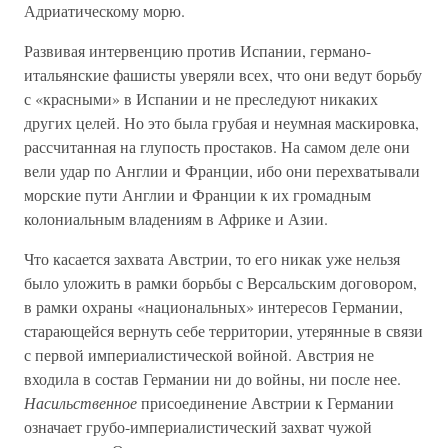
Адриатическому морю.
Развивая интервенцию против Испании, германо-
итальянские фашисты уверяли всех, что они ведут борьбу
с «красными» в Испании и не преследуют никаких
других целей. Но это была грубая и неумная маскировка,
рассчитанная на глупость простаков. На самом деле они
вели удар по Англии и Франции, ибо они перехватывали
морские пути Англии и Франции к их громадным
колониальным владениям в Африке и Азии.
Что касается захвата Австрии, то его никак уже нельзя
было уложить в рамки борьбы с Версальским договором,
в рамки охраны «национальных» интересов Германии,
старающейся вернуть себе территории, утерянные в связи
с первой империалистической войной. Австрия не
входила в состав Германии ни до войны, ни после нее.
Насильственное
присоединение Австрии к Германии
означает грубо-империалистический захват чужой