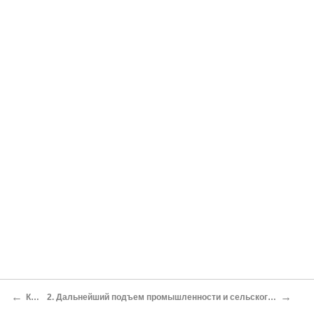
←
→
КРАТКИЕ ВЫВОДЫ
2. Дальнейший подъем промышленности и сельского хозяйства в СССР. Досрочное выполнение второй пятилетки. Реконструкция сельского хозяйства и завершение коллективизации. Значение кадров. Стахановское движение. Подъем народного благосостояния. Подъем народной культуры. Сила советской революции.