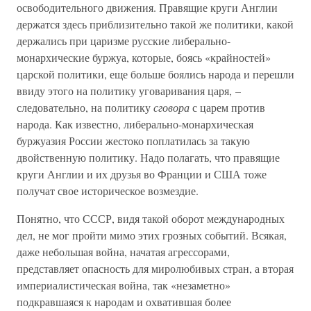
освободительного движения. Правящие круги Англии
держатся здесь приблизительно такой же политики, какой
держались при царизме русские либерально-
монархические буржуа, которые, боясь «крайностей»
царской политики, еще больше боялись народа и перешли
ввиду этого на политику уговаривания царя, –
следовательно, на политику
сговора
с царем против
народа. Как известно, либерально-монархическая
буржуазия России жестоко поплатилась за такую
двойственную политику. Надо полагать, что правящие
круги Англии и их друзья во Франции и США тоже
получат свое историческое возмездие.
Понятно, что СССР, видя такой оборот международных
дел, не мог пройти мимо этих грозных событий. Всякая,
даже небольшая война, начатая агрессорами,
представляет опасность для миролюбивых стран, а вторая
империалистическая война, так «незаметно»
подкравшаяся к народам и охватившая более