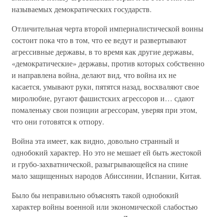
называемых демократических государств.
Отличительная черта второй империалистической воины
состоит пока что в том, что ее ведут и развертывают
агрессивные державы, в то время как другие державы,
«демократические» державы, против которых собственно
и направлена война, делают вид, что война их не
касается, умывают руки, пятятся назад, восхваляют свое
миролюбие, ругают фашистских агрессоров и… сдают
помаленьку свои позиции агрессорам, уверяя при этом,
что они готовятся к отпору.
Война эта имеет, как видно, довольно странный и
однобокий характер. Но это не мешает ей быть жестокой
и грубо-захватнической, разыгрывающейся на спине
мало защищенных народов Абиссинии, Испании, Китая.
Было бы неправильно объяснять такой однобокий
характер войны военной или экономической слабостью