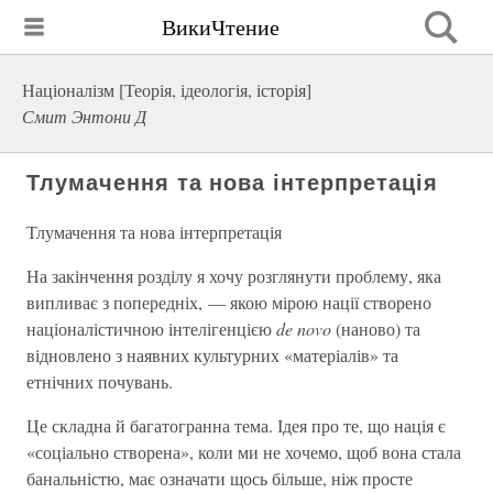
ВикиЧтение
Націоналізм [Теорія, ідеологія, історія]
Смит Энтони Д
Тлумачення та нова інтерпретація
Тлумачення та нова інтерпретація
На закінчення розділу я хочу розглянути проблему, яка
випливає з попередніх, — якою мірою нації створено
націоналістичною інтелігенцією
de novo
(наново) та
відновлено з наявних культурних «матеріалів» та
етнічних почувань.
Це складна й багатогранна тема. Ідея про те, що нація є
«соціально створена», коли ми не хочемо, щоб вона стала
банальністю, має означати щось більше, ніж просте