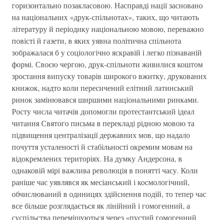
горизонтально позакласовою. Насправді нації засновано
на національних «друк-спільнотах», таких, що читають
літературу й періодику національною мовою, переважно
повісті й газети, в яких уявна політична спільнота
зображалася б у соціологічно яскравій і легко пізнаваній
формі. Своєю чергою, друк-спільноти живилися коштом
зростання випуску товарів широкого вжитку, друкованих
книжок, надто коли пересичений елітний латинський
ринок замінювався ширшими національними ринками.
Росту числа читачів допомогли протестантський ідеал
читання Святого письма в перекладі рідною мовою та
підвищення централізації державних мов, що надало
почуття усталеності й стабільності окремим мовам на
відокремлених територіях. На думку Андерсона, в
однаковій мірі важлива революція в понятті часу. Коли
раніше час уявлявся як месіанський і космологічний,
обчислюваний в одиницях здійснення подій, то тепер час
все більше розглядається як лінійний і гомогенний, а
суспільства перемішуються через «пустий гомогенний