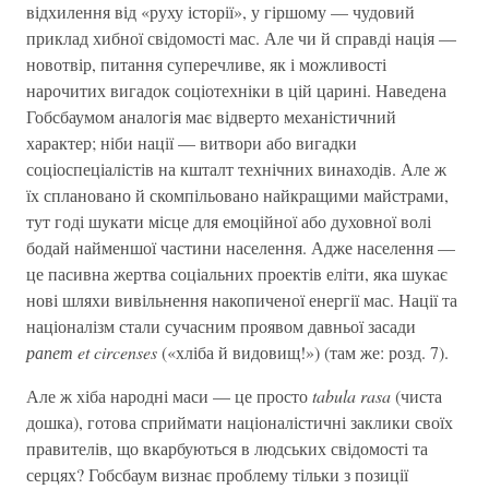
відхилення від «руху історії», у гіршому — чудовий
приклад хибної свідомості мас. Але чи й справді нація —
новотвір, питання суперечливе, як і можливості
нарочитих вигадок соціотехніки в цій царині. Наведена
Гобсбаумом аналогія має відверто механістичний
характер; ніби нації — витвори або вигадки
соціоспеціалістів на кшталт технічних винаходів. Але ж
їх сплановано й скомпільовано найкращими майстрами,
тут годі шукати місце для емоційної або духовної волі
бодай найменшої частини населення. Адже населення —
це пасивна жертва соціальних проектів еліти, яка шукає
нові шляхи вивільнення накопиченої енергії мас. Нації та
націоналізм стали сучасним проявом давньої засади
рапет et circenses
(«хліба й видовищ!») (там же: розд. 7).
Але ж хіба народні маси — це просто
tabula rasa
(чиста
дошка), готова сприймати націоналістичні заклики своїх
правителів, що вкарбуються в людських свідомості та
серцях? Гобсбаум визнає проблему тільки з позиції