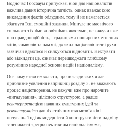
Водночас Гобсбаум припускає, ніби для націоналістів
важлива давня історична тяглість, однак вважає їхнє
викладення фактів облудним, тому й не намагається
збагнути їхні емоційні заклики. Минуле не має нічого
спільного з їхніми «новітніми» якостями, не кажучи вже
про правдоподібність, і традиціями поширених етнічних
мітів, символів та пам яті, до яких націоналістичні рухи
зазвичай вдаються й силкуються відновити. Нехтувати
або відкидати це, означає перешкоджати глибшому
розумінню народної основи націй і націоналізму.
Ось чому етносимволісти, про погляди яких я дав
приблизне уявлення наприкінці розділу 3, не вважають
процес націєтворення, не кажучи вже про нарочите
«вигадування», цілісною структурою, а радше
реінтерпретацією
наявних культурних ідей та
реконструкцією
давніх етнічних взаємозв’язків і
почувань. Тоді як модерністи й конструктивісти надміру
занепокоєні «ретроспективним націоналізмом»,