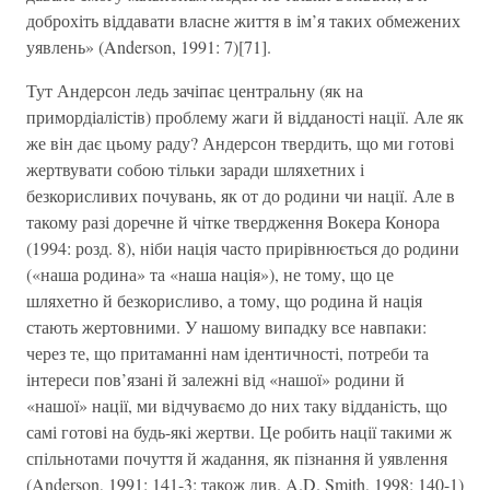
доброхіть віддавати власне життя в ім’я таких обмежених
уявлень» (Anderson, 1991: 7)[71].
Тут Андерсон ледь зачіпає центральну (як на
примордіалістів) проблему жаги й відданості нації. Але як
же він дає цьому раду? Андерсон твердить, що ми готові
жертвувати собою тільки заради шляхетних і
безкорисливих почувань, як от до родини чи нації. Але в
такому разі доречне й чітке твердження Вокера Конора
(1994: розд. 8), ніби нація часто прирівнюється до родини
(«наша родина» та «наша нація»), не тому, що це
шляхетно й безкорисливо, а тому, що родина й нація
стають жертовними. У нашому випадку все навпаки:
через те, що притаманні нам ідентичності, потреби та
інтереси пов’язані й залежні від «нашої» родини й
«нашої» нації, ми відчуваємо до них таку відданість, що
самі готові на будь-які жертви. Це робить нації такими ж
спільнотами почуття й жадання, як пізнання й уявлення
(Anderson, 1991: 141-3; також див. A.D. Smith, 1998: 140-1)