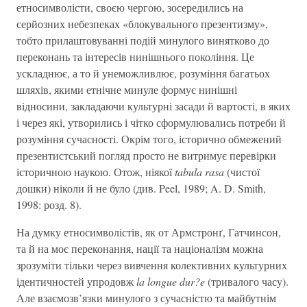
етносимволісти, своєю чергою, зосередились на
серйозних небезпеках «блокувального презентизму»,
тобто прилаштовуванні подій минулого винятково до
переконань та інтересів нинішнього покоління. Це
ускладнює, а то й унеможливлює, розуміння багатьох
шляхів, якими етнічне минуле формує нинішні
відносини, закладаючи культурні засади й вартості, в яких
і через які, утворились і чітко сформулювались потреби й
розуміння сучасності. Окрім того, історично обмежений
презентистський погляд просто не витримує перевірки
історичною наукою. Отож, ніякої
tabula rasa
(чистої
дошки) ніколи й не було (див. Peel, 1989; A. D. Smith,
1998: розд. 8).
На думку етносимволістів, як от Армстронґ, Гатчинсон,
та й на моє переконання, нації та націоналізм можна
зрозуміти тільки через вивчення колективних культурних
ідентичностей упродовж
la longue dur?e
(тривалого часу).
Але взаємозв’язки минулого з сучасністю та майбутнім