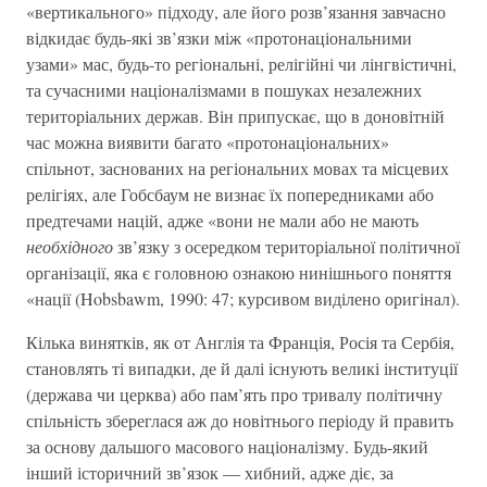
«вертикального» підходу, але його розв’язання завчасно
відкидає будь-які зв’язки між «протонаціональними
узами» мас, будь-то регіональні, релігійні чи лінгвістичні,
та сучасними націоналізмами в пошуках незалежних
територіальних держав. Він припускає, що в доновітній
час можна виявити багато «протонаціональних»
спільнот, заснованих на регіональних мовах та місцевих
релігіях, але Гобсбаум не визнає їх попередниками або
предтечами націй, адже «вони не мали або не мають
необхідного
зв’язку з осередком територіальної політичної
організації, яка є головною ознакою нинішнього поняття
«нації (Hobsbawm, 1990: 47; курсивом виділено оригінал).
Кілька винятків, як от Англія та Франція, Росія та Сербія,
становлять ті випадки, де й далі існують великі інституції
(держава чи церква) або пам’ять про тривалу політичну
спільність збереглася аж до новітнього періоду й править
за основу дальшого масового націоналізму. Будь-який
інший історичний зв’язок — хибний, адже діє, за