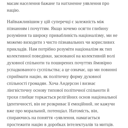
масам населення бажане та натхненне уявлення про
націю.
Найважливішим у цій суперечці є залежність між
пізнанням і почуттям. Якщо хочемо осягти глибину
розуміння та широку привабливість націоналізму, ми не
можемо виходити з чисто пізнавальних чи корисливих
прикладів. Нам потрібно розуміти націоналізм як тип
колективної поведінки, заснованої на колективній волі
духовної спільноти та поширених почуттях ймовірно
успадкованого суспільства; а це означає, що ми повинні
сприймати націю, як політичну форму духовної
спільності громадян. Хоча Андерсон і визнає
лінгвістичну основу типової політичної спільноти й
трохи глибше торкається релігійних основ національної
ідентичності, він не розкриває її емоційний, не кажучи
вже про моральний, потенціал. Натомість, він,
спираючись на поняття «уявлення, намагається
простежити націю в доробках інтелектуалів та митців.