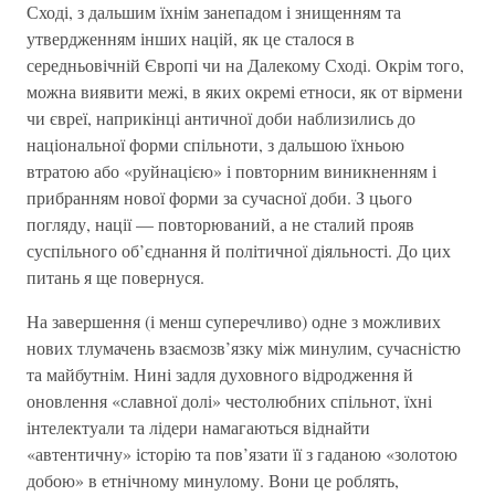
Сході, з дальшим їхнім занепадом і знищенням та
утвердженням інших націй, як це сталося в
середньовічній Європі чи на Далекому Сході. Окрім того,
можна виявити межі, в яких окремі етноси, як от вірмени
чи євреї, наприкінці античної доби наблизились до
національної форми спільноти, з дальшою їхньою
втратою або «руйнацією» і повторним виникненням і
прибранням нової форми за сучасної доби. З цього
погляду, нації — повторюваний, а не сталий прояв
суспільного об’єднання й політичної діяльності. До цих
питань я ще повернуся.
На завершення (і менш суперечливо) одне з можливих
нових тлумачень взаємозв’язку між минулим, сучасністю
та майбутнім. Нині задля духовного відродження й
оновлення «славної долі» честолюбних спільнот, їхні
інтелектуали та лідери намагаються віднайти
«автентичну» історію та пов’язати її з гаданою «золотою
добою» в етнічному минулому. Вони це роблять,