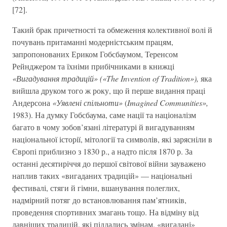
[72].
Такий брак причетності та обмеження колективної волі й
почувань притаманні модерністським працям,
запропонованих Ериком Гобсбаумом, Теренсом
Рейнджером та їхніми прибічниками в книжці
«Вигадування традицій» («The Invention of Tradition»),
яка
вийшла друком того ж року, що й перше видання праці
Андерсона
«Уявлені спільноти»
(
Imagined Communities»,
1983). На думку Гобсбаума, саме нації та націоналізм
багато в чому зобов’язані літературі й вигадуванням
національної історії, мітології та символів, які зарясніли в
Європі приблизно з 1830 р., а надто після 1870 р. За
останні десятиріччя до першої світової війни зауважено
наплив таких «вигаданих традицій» — національні
фестивалі, стяги й гімни, вшанування полеглих,
надмірний потяг до встановлювання пам’ятників,
проведення спортивних змагань тощо. На відміну від
давніших традицій, які піддались змінам, «вигадані»