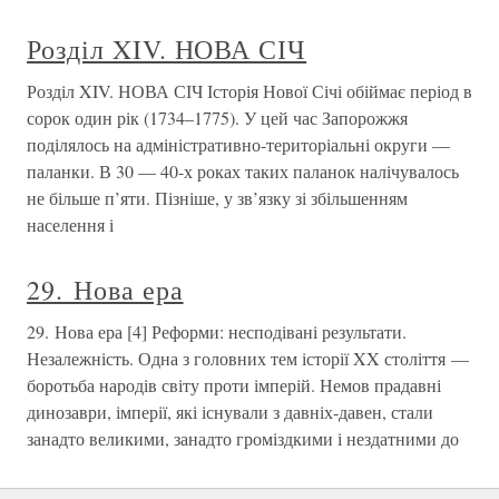
Розділ XIV. НОВА СІЧ
Розділ XIV. НОВА СІЧ Історія Нової Січі обіймає період в
сорок один рік (1734–1775). У цей час Запорожжя
поділялось на адміністративно-територіальні округи —
паланки. В 30 — 40-х роках таких паланок налічувалось
не більше п’яти. Пізніше, у зв’язку зі збільшенням
населення і
29. Нова ера
29. Нова ера [4] Реформи: несподівані результати.
Незалежність. Одна з головних тем історії XX століття —
боротьба народів світу проти імперій. Немов прадавні
динозаври, імперії, які існували з давніх-давен, стали
занадто великими, занадто громіздкими і нездатними до