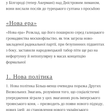
у Білгороді (тепер Акермані) над Дністровим лиманом,
вони вислали послів до турецького султана з просьбою
«Нова ера»
«Нова ера» Розклад, що його поширило серед галицького
громадянства москвофільство, як теж загроза ново-
закладеної радикальної партії, при безупинних підшептах
з боку, заставили народовецький табор піти ще раз на
нефортунну й непопулярну в масах концепцію
формальної
1. Нова політика
1. Нова політика Більш-менш очевидна поразка Других
Визвольних Змагань, розуміння того, що соціалістичні
упередження зіграли у цих змаганнях роль імперського
троянського коня, – призводить до появи нового підходу,
нових ідей: до становлення нового українського