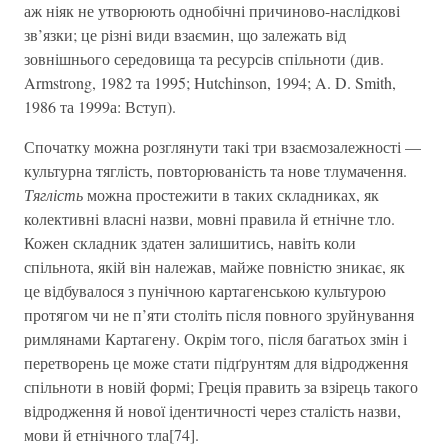
аж ніяк не утворюють однобічні причиново-наслідкові
зв’язки; це різні види взаємин, що залежать від
зовнішнього середовища та ресурсів спільноти (див.
Armstrong, 1982 та 1995; Hutchinson, 1994; A. D. Smith,
1986 та 1999а: Вступ).
Спочатку можна розглянути такі три взаємозалежності —
культурна тяглість, повторюваність та нове тлумачення.
Тяглість
можна простежити в таких складниках, як
колективні власні назви, мовні правила й етнічне тло.
Кожен складник здатен залишитись, навіть коли
спільнота, якій він належав, майже повністю зникає, як
це відбувалося з пунічною картагенською культурою
протягом чи не п’яти століть після повного зруйнування
римлянами Картагену. Окрім того, після багатьох змін і
перетворень це може стати підґрунтям для відродження
спільноти в новій формі; Греція править за взірець такого
відродження й нової ідентичності через сталість назви,
мови й етнічного тла[74].