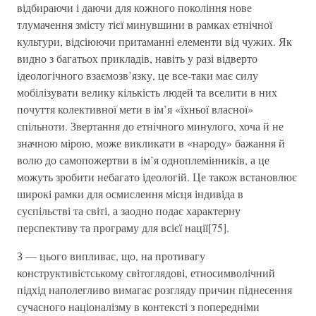
відбираючи і даючи для кожного покоління нове
тлумачення змісту тієї минувшини в рамках етнічної
культури, відсіюючи притаманні елементи від чужих. Як
видно з багатьох прикладів, навіть у разі відверто
ідеологічного взаємозв’язку, це все-таки має силу
мобілізувати велику кількість людей та вселити в них
почуття колективної мети в ім’я «їхньої власної»
спільноти. Звертання до етнічного минулого, хоча й не
значною мірою, може викликати в «народу» бажання й
волю до самопожертви в ім’я одноплемінників, а це
можуть зробити небагато ідеологій. Це також встановлює
широкі рамки для осмислення місця індивіда в
суспільстві та світі, а заодно подає характерну
перспективу та програму для всієї нації[75].
З — цього випливає, що, на противагу
конструктивістському світоглядові, етносимволічний
підхід наполегливо вимагає розгляду причин піднесення
сучасного націоналізму в контексті з попередніми