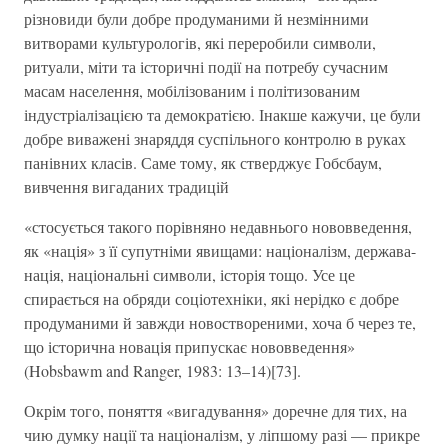
різновиди були добре продуманими й незмінними
витворами культурологів, які переробили символи,
ритуали, міти та історичні події на потребу сучасним
масам населення, мобілізованим і політизованим
індустріалізацією та демократією. Інакше кажучи, це були
добре виважені знаряддя суспільного контролю в руках
панівних класів. Саме тому, як стверджує Гобсбаум,
вивчення вигаданих традицій
«стосується такого порівняно недавнього нововведення,
як «нація» з її супутніми явищами: націоналізм, держава-
нація, національні символи, історія тощо. Усе це
спирається на обряди соціотехніки, які нерідко є добре
продуманими й завжди новоствореними, хоча б через те,
що історична новація припускає нововведення»
(Hobsbawm and Ranger, 1983: 13–14)[73].
Окрім того, поняття «вигадування» доречне для тих, на
чию думку нації та націоналізм, у ліпшому разі — прикре