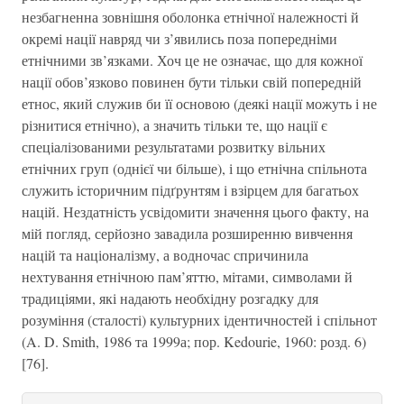
незбагненна зовнішня оболонка етнічної належності й
окремі нації навряд чи з’явились поза попередніми
етнічними зв’язками. Хоч це не означає, що для кожної
нації обов’язково повинен бути тільки свій попередній
етнос, який служив би її основою (деякі нації можуть і не
різнитися етнічно), а значить тільки те, що нації є
спеціалізованими результатами розвитку вільних
етнічних груп (однієї чи більше), і що етнічна спільнота
служить історичним підґрунтям і взірцем для багатьох
націй. Нездатність усвідомити значення цього факту, на
мій погляд, серйозно завадила розширенню вивчення
націй та націоналізму, а водночас спричинила
нехтування етнічною пам’яттю, мітами, символами й
традиціями, які надають необхідну розгадку для
розуміння (сталості) культурних ідентичностей і спільнот
(A. D. Smith, 1986 та 1999а; пор. Kedourie, 1960: розд. 6)
[76].