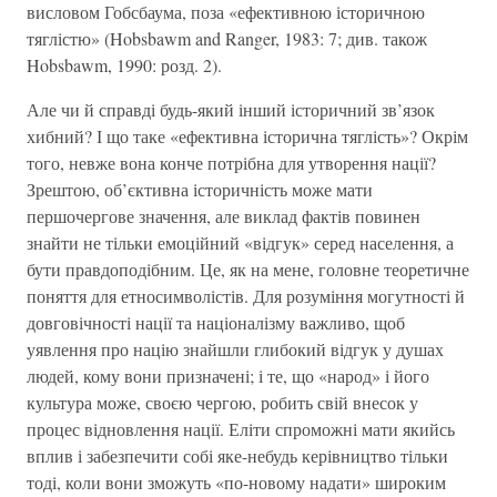
висловом Гобсбаума, поза «ефективною історичною
тяглістю» (Hobsbawm and Ranger, 1983: 7; див. також
Hobsbawm, 1990: розд. 2).
Але чи й справді будь-який інший історичний зв’язок
хибний? І що таке «ефективна історична тяглість»? Окрім
того, невже вона конче потрібна для утворення нації?
Зрештою, об’єктивна історичність може мати
першочергове значення, але виклад фактів повинен
знайти не тільки емоційний «відгук» серед населення, а
бути правдоподібним. Це, як на мене, головне теоретичне
поняття для етносимволістів. Для розуміння могутності й
довговічності нації та націоналізму важливо, щоб
уявлення про націю знайшли глибокий відгук у душах
людей, кому вони призначені; і те, що «народ» і його
культура може, своєю чергою, робить свій внесок у
процес відновлення нації. Еліти спроможні мати якийсь
вплив і забезпечити собі яке-небудь керівництво тільки
тоді, коли вони зможуть «по-новому надати» широким