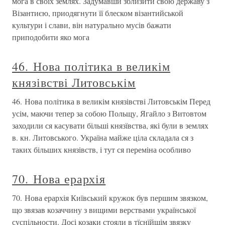
мога в своїх землях. Задумавши зблизити свою державу з
Візантиєю, приодягнути її блеском візантийськой
культури і слави, він натурально мусів бажати
приподобити яко мога
46. Нова політика в великім
князівстві Литовськім
46. Нова політика в великім князівстві Литовськім Перед
усім, маючи тепер за собою Польщу, Ягайло з Витовтом
заходили ся касувати більші князївства, які були в землях
в. кн. Литовського. Україна майже ціла складала ся з
таких більших князівств, і тут ся переміна особливо
70. Нова ерархія
70. Нова ерархія Київський кружок був першим звязком,
що звязав козаччину з вищими верствами української
суспільности. Досі козаки стояли в тїснїйшім звязку