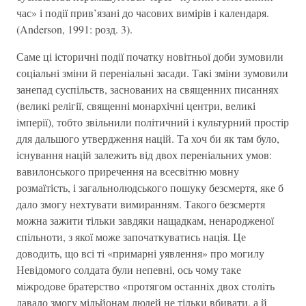
час» і події прив’язані до часових вимірів і календаря.
(Anderson, 1991: розд. 3).
Саме ці історичні події початку новітньої доби зумовили
соціальні зміни й переніальні засади. Такі зміни зумовили
занепад суспільств, заснованих на священних писаннях
(великі релігії, священні монархічні центри, великі
імперії), тобто звільнили політичний і культурний простір
для дальшого утвердження націй. Та хоч би як там було,
існування націй залежить від двох переніальних умов:
вавилонського приречення на всесвітню мовну
розмаїтість, і загальнолюдського пошуку безсмертя, яке б
дало змогу нехтувати вимиранням. Такого безсмертя
можна зажити тільки завдяки нащадкам, ненародженої
спільноти, з якої може започаткуватись нація. Це
доводить, що всі ті «примарні уявлення» про могилу
Невідомого солдата були непевні, ось чому таке
міжродове братерство «протягом останніх двох століть
давало змогу мільйонам людей не тільки вбивати, а й