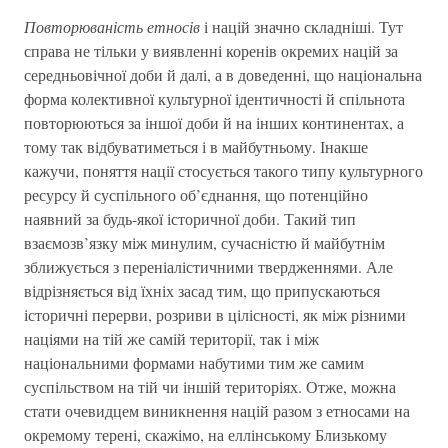
Повторюваність етносів
і націй значно складніші. Тут
справа не тільки у виявленні коренів окремих націй за
середньовічної доби й далі, а в доведенні, що національна
форма колективної культурної ідентичності й спільнота
повторюються за іншої доби й на інших континентах, а
тому так відбуватиметься і в майбутньому. Інакше
кажучи, поняття нації стосується такого типу культурного
ресурсу й суспільного об’єднання, що потенційно
наявний за будь-якої історичної доби. Такий тип
взаємозв’язку між минулим, сучасністю й майбутнім
зближується з переніалістичними твердженнями. Але
відрізняється від їхніх засад тим, що припускаються
історичні перерви, розриви в цілісності, як між різними
націями на тій же самій території, так і між
національними формами набутими тим же самим
суспільством на тій чи іншій територіях. Отже, можна
стати очевидцем виникнення націй разом з етносами на
окремому терені, скажімо, на еллінському Близькому