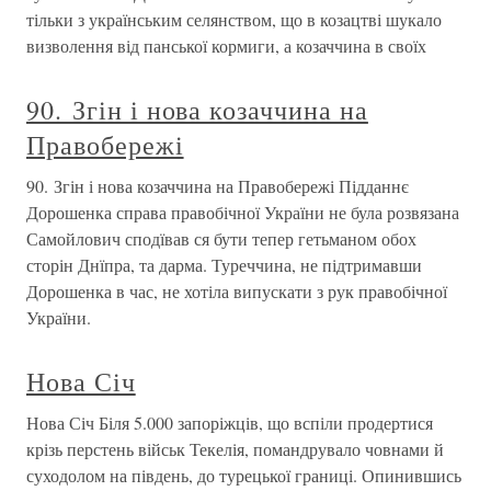
тільки з українським селянством, що в козацтві шукало
визволення від панської кормиги, а козаччина в своїх
90. Згін і нова козаччина на
Правобережі
90. Згін і нова козаччина на Правобережі Підданнє
Дорошенка справа правобічної України не була розвязана
Самойлович сподївав ся бути тепер гетьманом обох
сторін Днїпра, та дарма. Туреччина, не підтримавши
Дорошенка в час, не хотіла випускати з рук правобічної
України.
Нова Січ
Нова Січ Біля 5.000 запоріжців, що вспіли продертися
крізь перстень військ Текелія, помандрувало човнами й
суходолом на південь, до турецької границі. Опинившись