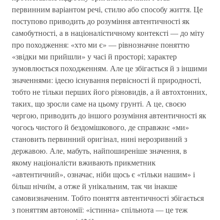
первинним варіантом речі, стилю або способу життя. Це
поступово приводить до розуміння автентичності як
самобутності, а в націоналістичному контексті — до міту
про походження: «хто ми є» — рівнозначне поняттю
«звідки ми прийшли» у часі й просторі; характер
зумовлюється походженням. Але це збігається й з іншими
значеннями: ідеєю існування первісності й природності,
тобто не тільки перших його різновидів, а й автохтонних,
таких, що зросли саме на цьому грунті. А це, своєю
чергою, приводить до іншого розуміння автентичності як
чогось чистого й бездомішкового, де справжнє «ми»
становить первинний оригінал, нині нерозривний з
державою. Але, мабуть, найпоширеніше значення, в
якому націоналісти вживають прикметник
«автентичний», означає, ніби щось є «тільки нашим» і
більш нічиїм, а отже й унікальним, так чи інакше
самовизначеним. Тобто поняття автентичності збігається
з поняттям автономії: «істинна» спільнота — це теж