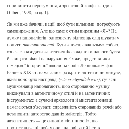
спричинити нерозуміння, а зрештою й конфлікт (див.
Gilbert, 1998; розд. 1).
Як ми вже бачили, нації, щоб бути вільними, потребують
самовираження. Але що саме є отим виразним «Я»? На
думку націоналістів, однозначну відповідь слід шукати у
понятті
автентичності.
Бути «по-справжньому» собою,
означає знаходити «автентичні» складники нашого буття
й зчищати вікові нашарування. Отже, представники
німецької історичної школи на чолі з Леопольдом фон
Ранке в XIX ст. намагалися розкрити автентичне минуле,
яким воно було насправді
(wie es eigentlich war)
; сучасні
музикознавці наполягають, щоб стародавню музику
виконували в автентичному стилі й на автентичних
інструментах; а сучасні археологи й мистецтвознавці
намагаються з’ясувати справжність стародавніх речей або
встановити авторство давніх майстрів. Тобто
автентичність — це синонім «істинності», що
протиставляє підробку оригіналові, який і став