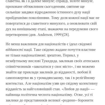
славетна, як і її далеке минуле; справді, золоте минуле,
приховане обтяжливим сьогоденням, сяятиме ще
сильніше завдяки відродженню істинного духу нації
прийдешніми поколіннями. Тому доля кожної нації має не
повертатися до славетного минулого, а оновлювати свій
дух на нинішньому етапі, зважаючи на передумови свого
перетворення (див. Anderson, 1999)[28].
Не менш важливим для націоналістів є ідеал свідомої
відданості
нації. Таке свідомо жадане почуття властиве
не тільки націоналізмові; зрештою, Перикл, у
незабутньому вислові Тукидида, закликав своїх атенських
співвітчизників «закохатися у своє місто», і ми можемо
знайти ще приклади закликів до відданості, любові й
самопожертви як у громадянському, так і в релігійному
контекстах. Але націоналізм узяв цю свідому колективну
відданість за найголовніший стан. «Любов до нації» —
найвища політична чеснота націоналізму. Отже, усі ті
заклики до представників великої «родини» боронити