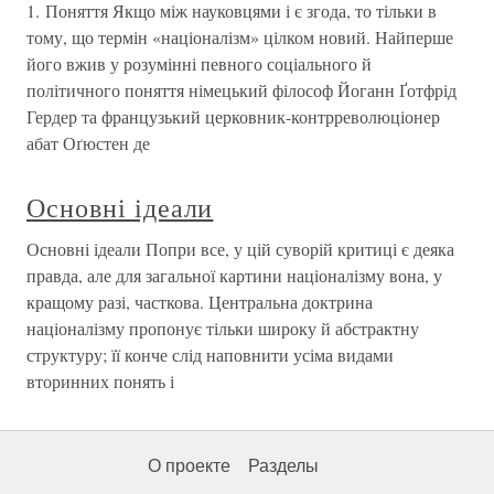
1. Поняття Якщо між науковцями і є згода, то тільки в
тому, що термін «націоналізм» цілком новий. Найперше
його вжив у розумінні певного соціального й
політичного поняття німецький філософ Йоганн Ґотфрід
Гердер та французький церковник-контрреволюціонер
абат Оґюстен де
Основні ідеали
Основні ідеали Попри все, у цій суворій критиці є деяка
правда, але для загальної картини націоналізму вона, у
кращому разі, часткова. Центральна доктрина
націоналізму пропонує тільки широку й абстрактну
структуру; її конче слід наповнити усіма видами
вторинних понять і
О проекте
Разделы