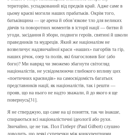
територію, успадкований від предків край. Адже саме в
цьому краєві могили наших прабатьків. Окрім того,
батьківщина — це арена й обов’язкове тло для великих
діячів та поворотних моментів в історії нації — битви й
угоди, засідання й збори, подвиги героїв, святині й школи
праведників та мудреців. Який же націоналізм не
возвеличує надзвичайної краси «наших» пагорбів та гір,
наших річок, озер та полів, які благословив Бог (або
боги)? Ми навряд чи зможемо збагнути світогляд
націоналістів, не усвідомлюючи глибокого впливу цих
«поетичних краєвидів» на самосвідомість багатьох
представників нації, як націоналістів, так і решти —
прояв, що на нього не надто зважали, й до якого я ще
повернусь[31].
Я не стверджую, що саме на ці поняття, так чи інакше,
спираються всі націоналістичні ідеології або рухи.
Звичайно, це не так. Пол Гілберт (Paul Gilbert) слушно
доводить, що деякі суперечки між конкурентними