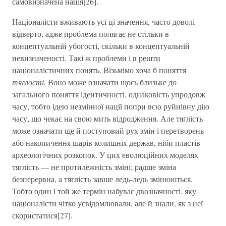
самовизначена нація[26].
Націоналісти вживають усі ці значення, часто доволі
відверто, адже проблема полягає не стільки в
концептуальній убогості, скільки в концептуальній
невизначеності. Такі ж проблеми і в решти
націоналістичних понять. Візьмімо хоча б поняття
тяглості.
Воно може означати щось близьке до
загального поняття ідентичності, однаковість упродовж
часу, тобто ідею незмінної нації попри всю руйнівну дію
часу, що чекає на свою мить відродження. Але тяглість
може означати ще й поступовий рух змін і перетворень
або накопичення шарів колишніх держав, ніби пластів
археологічних розкопок. У цих еволюційних моделях
тяглість — не протилежність зміні; радше зміна
безперервна, а тяглість завше ледь-ледь змінюються.
Тобто один і той же термін набуває двозначності, яку
націоналісти чітко усвідомлювали, але й знали, як з неї
скористатися[27].