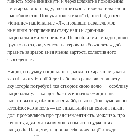
гідність може виникнути й через шляхетне походження
чи стародавність роду, що тішиться глибокою повагою й
шанобливістю. Пошуки колективної гідності підносять
«істинне» національне «Я», провівши паралель між
нинішнім погіршенням стану нації й дрібними
національними меншинами. Це особливий випадок, коли
ґрунтовно задокументована героїчна або «золота» доба
править за зразок визначення вартості колективного
сьогодення».
Націю, на думку націоналістів, можна охарактеризувати
як спільноту історії й долі, або ще краще, як спільноту,
яку історія потребує і яка створює свою долю — особливу
національну. Така ідея
долі
несе значно емоційніше
навантаження, ніж поняття майбутнього. Долі зумовлено
історією; карта доль — це унікальний напрямок і талан;
долі промовляють про трансцендентність, можливо, про
вічність; адже ми «живемо» в пам’яті й судженнях
нащадків. На думку націоналістів, доля нації завжди