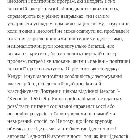
ідеологій і політичних програм, які виходять з тих
ідеологій; але різноманітні поєднання таких понять,
спрямовують їх у різних напрямках, тим самим
утворюючи усі відомі нам види націоналізму. Тому нині,
коли жодна з ідеологій не може осягнути всі проблеми й
питання, окреслені іншими політичними ідеологіями,
націоналістичні рухи концептуально багатші, ніж
вважають критики, бо охоплюють широкий спектр
проблем, потреб і хвилювань, якими «панівні» політичні
ідеології просто нехтують. Окрім того, як стверджує
Кедурі, існує малопомітна особливість у застосуванні
«категорій однієї ідеології, щоб дослідити й
класифікувати Доктрини цілком відмінної ідеології»
(Kedourie, 1960: 90). Якщо націоналізмові не вдається
розв’язати питання соціальної справедливості або
розподілу ресурсів, хіба що у вельми непрямий чи
невиразний спосіб, то Це тому, що його кругозір
обмежується ідеалами та проблемами ідентичності,
автономії, єдності й автентичності, тоді як інші ідеології