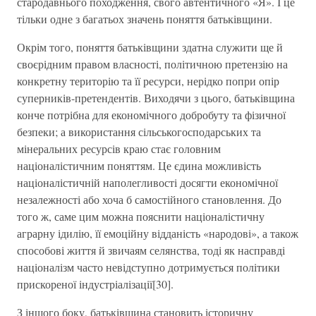
стародавнього походження, свого автентичного «Я». І це
тільки одне з багатьох значень поняття батьківщини.
Окрім того, поняття батьківщини здатна служити ще й
своєрідним правом власності, політичною претензію на
конкретну територію та її ресурси, нерідко попри опір
суперників-претендентів. Виходячи з цього, батьківщина
конче потрібна для економічного добробуту та фізичної
безпеки; а використання сільськогосподарських та
мінеральних ресурсів краю стає головним
націоналістичним поняттям. Це єдина можливість
націоналістичній наполегливості досягти економічної
незалежності або хоча б самостійного становлення. До
того ж, саме цим можна пояснити націоналістичну
аграрну ідилію, її емоційну відданість «народові», а також
способові життя й звичаям селянства, тоді як насправді
націоналізм часто невідступно дотримується політики
прискореної індустріалізації[30].
З іншого боку, батьківщина становить історичну