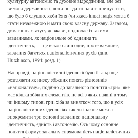
культурну автономію та духовне відродження, але без
вимоги державності; вони не здатні навіть припустити,
що було б слушно, якби їхня (чи якась інша) нація могла б
стати незалежною й мати свою власну державу. Загалом,
домагання статусу держави, водночас із такими
завданнями, як національне об’єднання та
ідентичність, — це всього лиш одне, проте важливе,
завдання багатьох націоналістичних рухів (див.
Hutchinson, 1994: розд. 1).
Насправді, націоналістичні ідеології було б за краще
розглядати як низку збіжних понять різновидів
«націоналізму», подібно до загального поняття «гри», яке
має кілька збіжних елементів, не всі з яких наявні в тому
чи іншому типові гри; хіба за винятком того, що в усіх
націоналістичних ідеологіях так чи інакше можна
виокремити три основні завдання: національну
ідентичність, єдність і автономію. Ось чому основне
поняття формує загальну спрямованість націоналістичних