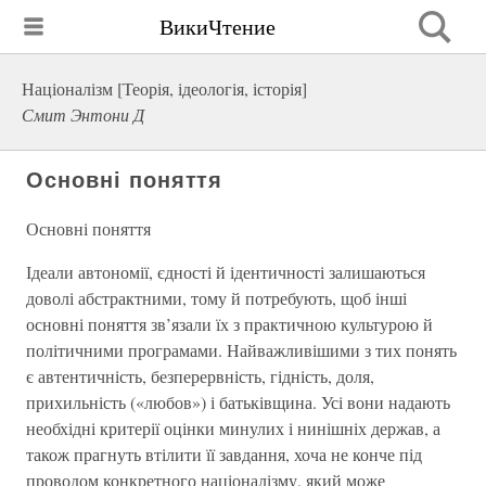
ВикиЧтение
Націоналізм [Теорія, ідеологія, історія]
Смит Энтони Д
Основні поняття
Основні поняття
Ідеали автономії, єдності й ідентичності залишаються
доволі абстрактними, тому й потребують, щоб інші
основні поняття зв’язали їх з практичною культурою й
політичними програмами. Найважливішими з тих понять
є автентичність, безперервність, гідність, доля,
прихильність («любов») і батьківщина. Усі вони надають
необхідні критерії оцінки минулих і нинішніх держав, а
також прагнуть втілити її завдання, хоча не конче під
проводом конкретного націоналізму, який може