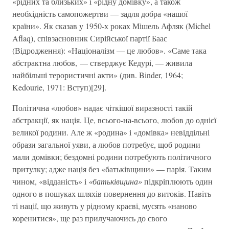
«рідних та близьких» і «рідну домівку», а також
необхідність самопожертви — задля добра «нашої
країни». Як сказав у 1950-х роках Мішель Афляк (Michel
Aflaq), співзасновник Сирійської партії Баас
(Відродження): «Націоналізм — це любов». «Саме така
абстрактна любов, — стверджує Кедурі, — живила
найбільші терористичні акти» (див. Binder, 1964;
Kedourie, 1971: Вступ)[29].
Політична «любов» надає чіткішої виразності такій
абстракції, як нація. Це, всього-на-всього, любов до однієї
великої родини. Але ж «родина» і «домівка» невіддільні
образи загальної уяви, а любов потребує, щоб родини
мали домівки; бездомні родини потребують політичного
притулку; адже нація без «батьківщини» — парія. Таким
чином, «відданість» і
«батьківщина»
підкріплюють один
одного в пошуках шляхів повернення до витоків. Навіть
ті нації, що живуть у рідному краєві, мусять «наново
коренитися», ще раз прилучаючись до свого