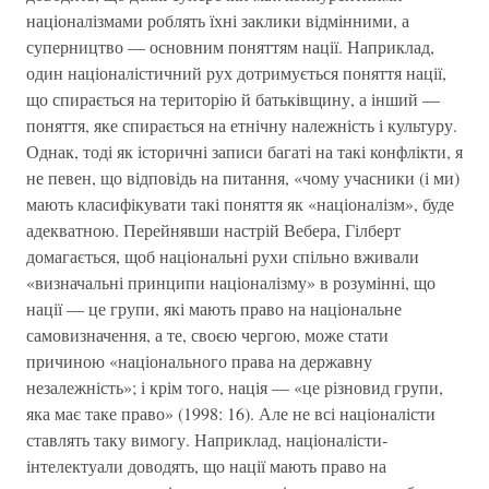
націоналізмами роблять їхні заклики відмінними, а
суперництво — основним поняттям нації. Наприклад,
один націоналістичний рух дотримується поняття нації,
що спирається на територію й батьківщину, а інший —
поняття, яке спирається на етнічну належність і культуру.
Однак, тоді як історичні записи багаті на такі конфлікти, я
не певен, що відповідь на питання, «чому учасники (і ми)
мають класифікувати такі поняття як «націоналізм», буде
адекватною. Перейнявши настрій Вебера, Гілберт
домагається, щоб національні рухи спільно вживали
«визначальні принципи націоналізму» в розумінні, що
нації — це групи, які мають право на національне
самовизначення, а те, своєю чергою, може стати
причиною «національного права на державну
незалежність»; і крім того, нація — «це різновид групи,
яка має таке право» (1998: 16). Але не всі націоналісти
ставлять таку вимогу. Наприклад, націоналісти-
інтелектуали доводять, що нації мають право на