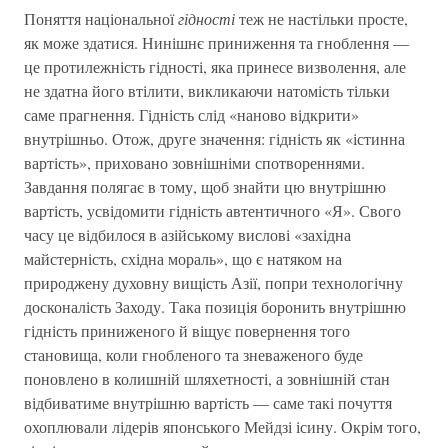
Поняття національної
гідності
теж не настільки просте,
як може здатися. Нинішнє приниження та гноблення —
це протилежність гідності, яка принесе визволення, але
не здатна його втілити, викликаючи натомість тільки
саме прагнення. Гідність слід «наново відкрити»
внутрішньо. Отож, друге значення: гідність як «істинна
вартість», приховано зовнішніми спотвореннями.
Завдання полягає в тому, щоб знайти цю внутрішню
вартість, усвідомити гідність автентичного «Я». Свого
часу це відбилося в азійському вислові «західна
майстерність, східна мораль», що є натяком на
природжену духовну вищість Азії, попри технологічну
досконалість Заходу. Така позиція боронить внутрішню
гідність приниженого й віщує повернення того
становища, коли гнобленого та зневаженого буде
поновлено в колишній шляхетності, а зовнішній стан
відбиватиме внутрішню вартість — саме такі почуття
охоплювали лідерів японського Мейдзі ісину. Окрім того,