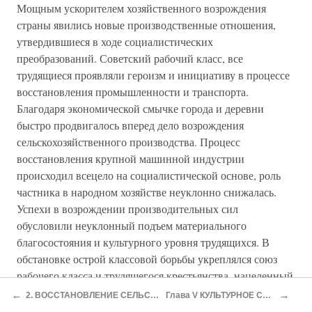
Мощным ускорителем хозяйственного возрождения
страны явились новые производственные отношения,
утвердившиеся в ходе социалистических
преобразований. Советский рабочий класс, все
трудящиеся проявляли героизм и инициативу в процессе
восстановления промышленности и транспорта.
Благодаря экономической смычке города и деревни
быстро продвигалось вперед дело возрождения
сельскохозяйственного производства. Процесс
восстановления крупной машинной индустрии
происходил всецело на социалистической основе, роль
частника в народном хозяйстве неуклонно снижалась.
Успехи в возрождении производительных сил
обусловили неуклонный подъем материального
благосостояния и культурного уровня трудящихся. В
обстановке острой классовой борьбы укреплялся союз
рабочего класса и трудящегося крестьянства, нацеленный
на победу социализма, росла активность трудящихся во
←
→
2. ВОССТАНОВЛЕНИЕ СЕЛЬСКОГО ХОЗЯЙСТВА
Глава V КУЛЬТУРНОЕ СТРОИТЕЛЬСТВО
всех сферах общественно-политической жизни.