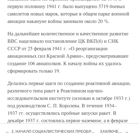
первую половину 1941 г. было выпущено 3719 боевых
самолетов новых марок, которые в общем парке военной
авиации накануне войны занимали около 20 %.
На дальнейшее количественное и качественное развитие
ВВС нацеливало постановление ЦК ВКП(б) и СНК
СССР от 25 февраля 1941 г. «О реорганизации
авиационных сил Красной Армии», предусматривавшее
создание 106 авиаполков. К началу войны их удалось
сформировать только 19.
Делались первые шаги по созданию реактивной авиации,
различного типа ракет в Реактивном научно-
исследовательском институте (основан в октябре 1933 г.)
под руководством С. П. Королева. В течение 1934–
1937 гг. осуществлялись пробные запуски ракет. В
декабре 1937 г. состоялись первое наземное, а в феврале
1940 г. — летное испытания ракетоплана конструкции С.
←
→
2. НАЧАЛО СОЦИАЛИСТИЧЕСКИХ ПРЕОБРАЗОВАНИЙ
ЗАКЛЮЧЕНИЕ
П. Королева, прошедшие весьма успешно.