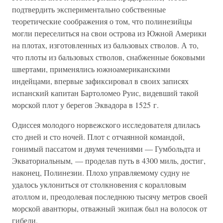
подтвердить экспериментально собственные
теоретические соображения о том, что полинезийцы
могли переселиться на свои острова из Южной Америки
на плотах, изготовленных из бальзовых стволов. А то,
что плоты из бальзовых стволов, снабженные боковыми
швертами, применялись южноамериканскими
индейцами, впервые зафиксировал в своих записях
испанский капитан Бартоломео Руис, видевший такой
морской плот у берегов Эквадора в 1525 г.
Одиссея молодого норвежского исследователя длилась
сто дней и сто ночей. Плот с отчаянной командой,
гонимый пассатом и двумя течениями — Гумбольдта и
Экваториальным, — проделав путь в 4300 миль, достиг,
наконец, Полинезии. Плохо управляемому судну не
удалось уклониться от столкновения с коралловым
атоллом и, преодолевая последнюю тысячу метров своей
морской авантюры, отважный экипаж был на волосок от
гибели.