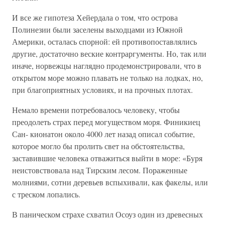
И все же гипотеза Хейердала о том, что острова
Полинезии были заселены выходцами из Южной
Америки, осталась спорной: ей противопоставлялись
другие, достаточно веские контраргументы. Но, так или
иначе, норвежцы наглядно продемонстрировали, что в
открытом море можно плавать не только на лодках, но,
при благоприятных условиях, и на прочных плотах.
Немало времени потребовалось человеку, чтобы
преодолеть страх перед могуществом моря. Финикиец
Сан- кионатон около 4000 лет назад описал событие,
которое могло бы пролить свет на обстоятельства,
заставившие человека отважиться выйти в море: «Буря
неистовствовала над Тирским лесом. Пораженные
молниями, сотни деревьев вспыхивали, как факелы, или
с треском лопались.
В паническом страхе схватил Осоуз один из древесных