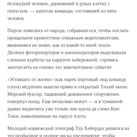
белокурый человек, державший в руках клетку с
попугаем, — капитан команды, состоявшей из пяти
человек.
Пирсы ломились от народа, собравшегося, чтобы послать
прощальное приветствие отважным мореплавателям,
явившимся не иначе, как из какой-то иной эпохи.
Десятки фоторепортеров и кинооператоров выделывали
сложные курбеты на парапете набережной, стремясь
запечатлеть на пленке это замечательное событие.
«Уставших от жизни» (как нарек портовый люд команду
плота) медленно вывели прямо в открытый Тихий океан.
Морской буксир, тащивший диковинное сооружение,
повернул назад. Еще несколько минут — и в туманной
дымке виднелись уже только лик идола да слово Кон-
Тики, намалеванные на парусе плота.
Молодой норвежский этнограф Тур Хейердал решился на
это необычное и полное риска предприятие, чтобы