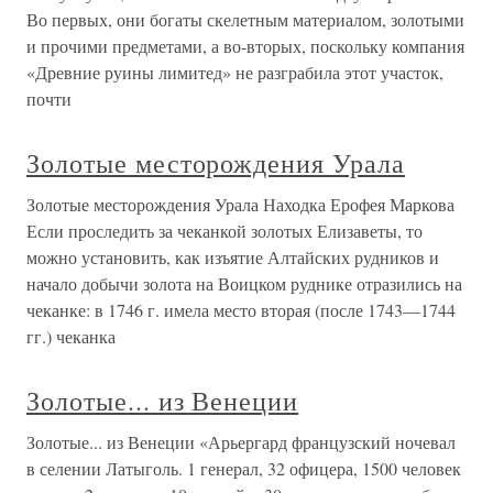
Во первых, они богаты скелетным материалом, золотыми
и прочими предметами, а во-вторых, поскольку компания
«Древние руины лимитед» не разграбила этот участок,
почти
Золотые месторождения Урала
Золотые месторождения Урала Находка Ерофея Маркова
Если проследить за чеканкой золотых Елизаветы, то
можно установить, как изъятие Алтайских рудников и
начало добычи золота на Воицком руднике отразились на
чеканке: в 1746 г. имела место вторая (после 1743—1744
гг.) чеканка
Золотые... из Венеции
Золотые... из Венеции «Арьергард французский ночевал
в селении Латыголь. 1 генерал, 32 офицера, 1500 человек