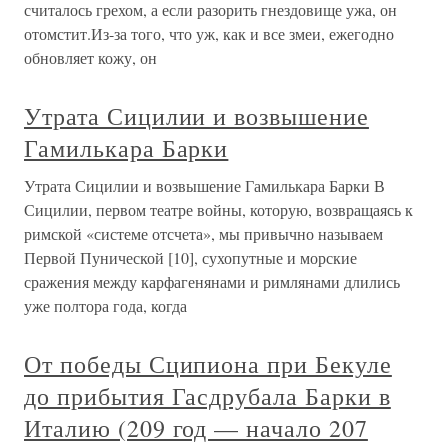
считалось грехом, а если разорить гнездовище ужа, он
отомстит.Из-за того, что уж, как и все змеи, ежегодно
обновляет кожу, он
Утрата Сицилии и возвышение
Гамилькара Барки
Утрата Сицилии и возвышение Гамилькара Барки В
Сицилии, первом театре войны, которую, возвращаясь к
римской «системе отсчета», мы привычно называем
Первой Пунической [10], сухопутные и морские
сражения между карфагенянами и римлянами длились
уже полтора года, когда
От победы Сципиона при Бекуле
до прибытия Гасдрубала Барки в
Италию (209 год — начало 207