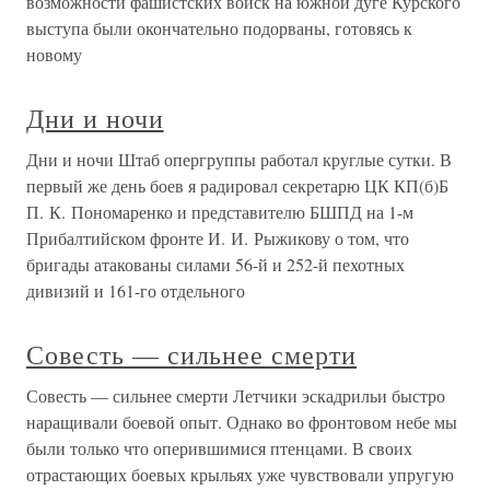
возможности фашистских войск на южной дуге Курского
выступа были окончательно подорваны, готовясь к
новому
Дни и ночи
Дни и ночи Штаб опергруппы работал круглые сутки. В
первый же день боев я радировал секретарю ЦК КП(б)Б
П. К. Пономаренко и представителю БШПД на 1-м
Прибалтийском фронте И. И. Рыжикову о том, что
бригады атакованы силами 56-й и 252-й пехотных
дивизий и 161-го отдельного
Совесть — сильнее смерти
Совесть — сильнее смерти Летчики эскадрильи быстро
наращивали боевой опыт. Однако во фронтовом небе мы
были только что оперившимися птенцами. В своих
отрастающих боевых крыльях уже чувствовали упругую