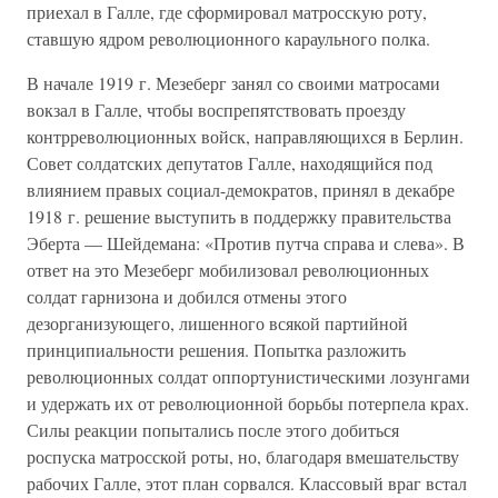
приехал в Галле, где сформировал матросскую роту,
ставшую ядром революционного караульного полка.
В начале 1919 г. Мезеберг занял со своими матросами
вокзал в Галле, чтобы воспрепятствовать проезду
контрреволюционных войск, направляющихся в Берлин.
Совет солдатских депутатов Галле, находящийся под
влиянием правых социал-демократов, принял в декабре
1918 г. решение выступить в поддержку правительства
Эберта — Шейдемана: «Против путча справа и слева». В
ответ на это Мезеберг мобилизовал революционных
солдат гарнизона и добился отмены этого
дезорганизующего, лишенного всякой партийной
принципиальности решения. Попытка разложить
революционных солдат оппортунистическими лозунгами
и удержать их от революционной борьбы потерпела крах.
Силы реакции попытались после этого добиться
роспуска матросской роты, но, благодаря вмешательству
рабочих Галле, этот план сорвался. Классовый враг встал