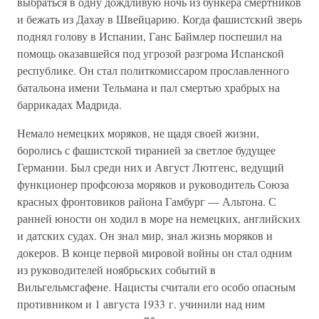
выбраться в одну дождливую ночь из бункера смертников
и бежать из Дахау в Швейцарию. Когда фашистский зверь
поднял голову в Испании, Ганс Баймлер поспешил на
помощь оказавшейся под угрозой разгрома Испанской
республике. Он стал политкомиссаром прославленного
батальона имени Тельмана и пал смертью храбрых на
баррикадах Мадрида.
Немало немецких моряков, не щадя своей жизни,
боролись с фашистской тиранией за светлое будущее
Германии. Был среди них и Август Лютгенс, ведущий
функционер профсоюза моряков и руководитель Союза
красных фронтовиков района Гамбург — Альтона. С
ранней юности он ходил в море на немецких, английских
и датских судах. Он знал мир, знал жизнь моряков и
докеров. В конце первой мировой войны он стал одним
из руководителей ноябрьских событий в
Вильгельмсгафене. Нацисты считали его особо опасным
противником и 1 августа 1933 г. учинили над ним