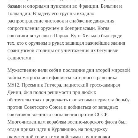
базами и опорными пунктами во Франции, Бельгии и
Голландии. В задачу его группы входило
распространение листовок и снабжение движения
сопротивления оружием и боеприпасами. Когда
союзники вступали в Париж, Курт Хелькер был среди
тех, кто с оружием в руках защищал важнейшие здания
французской столицы от уничтожения их бегущими
фашистами.
Мужественно вели себя в последние дни второй мировой
войны матросы-антифашисты катерного тральщика
М612. Преемник Гитлера, нацистский гросс-адмирал
Дениц, был полон решимости при любых
обстоятельствах продолжать с остатками вермахта борьбу
против Советского Союза и добиваться от западных
союзников военного соглашения против СССР.
Многочисленным кораблям военно-морского флота был
отдан приказ идти в Курляндию, на поддержку
окруженной советскими войсками группировки