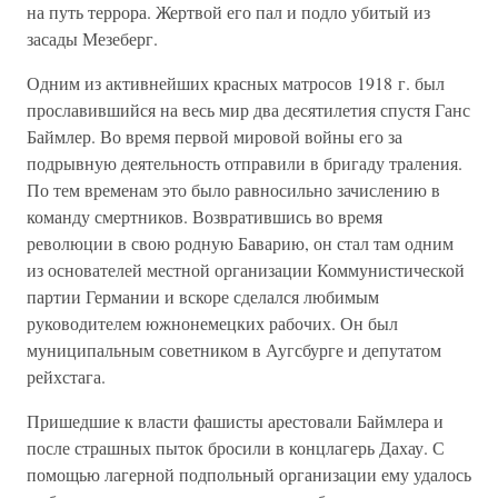
на путь террора. Жертвой его пал и подло убитый из
засады Мезеберг.
Одним из активнейших красных матросов 1918 г. был
прославившийся на весь мир два десятилетия спустя Ганс
Баймлер. Во время первой мировой войны его за
подрывную деятельность отправили в бригаду траления.
По тем временам это было равносильно зачислению в
команду смертников. Возвратившись во время
революции в свою родную Баварию, он стал там одним
из основателей местной организации Коммунистической
партии Германии и вскоре сделался любимым
руководителем южнонемецких рабочих. Он был
муниципальным советником в Аугсбурге и депутатом
рейхстага.
Пришедшие к власти фашисты арестовали Баймлера и
после страшных пыток бросили в концлагерь Дахау. С
помощью лагерной подпольный организации ему удалось