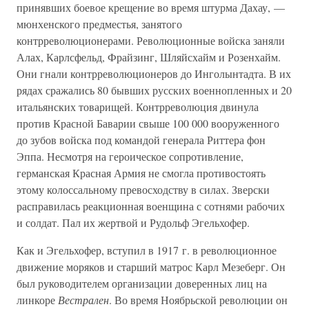
принявших боевое крещение во время штурма Дахау, —
мюнхенского предместья, занятого
контрреволюционерами. Революционные войска заняли
Алах, Карлсфельд, Фрайзинг, Шляйсхайм и Розенхайм.
Они гнали контрреволюционеров до Инголынтадта. В их
рядах сражались 80 бывших русских военнопленных и 20
итальянских товарищей. Контрреволюция двинула
против Красной Баварии свыше 100 000 вооруженного
до зубов войска под командой генерала Риттера фон
Эппа. Несмотря на героическое сопротивление,
германская Красная Армия не смогла противостоять
этому колоссальному превосходству в силах. Зверски
расправилась реакционная военщина с сотнями рабочих
и солдат. Пал их жертвой и Рудольф Эгельхофер.
Как и Эгельхофер, вступил в 1917 г. в революционное
движение моряков и старший матрос Карл Мезеберг. Он
был руководителем организации доверенных лиц на
линкоре
Вестрален
. Во время Ноябрьской революции он