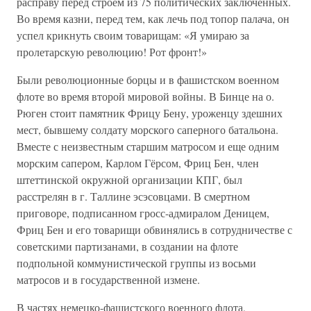
расправу перед строем из 75 политических заключенных.
Во время казни, перед тем, как лечь под топор палача, он
успел крикнуть своим товарищам: «Я умираю за
пролетарскую революцию! Рот фронт!»
Были революционные борцы и в фашистском военном
флоте во время второй мировой войны. В Бинце на о.
Рюген стоит памятник Фрицу Бену, уроженцу здешних
мест, бывшему солдату морского саперного батальона.
Вместе с неизвестным старшим матросом и еще одним
морским сапером, Карлом Гёрсом, Фриц Бен, член
штеттинской окружной организации КПГ, был
расстрелян в г. Таллине эсэсовцами. В смертном
приговоре, подписанном гросс-адмиралом Деницем,
Фриц Бен и его товарищи обвинялись в сотрудничестве с
советскими партизанами, в создании на флоте
подпольной коммунистической группы из восьми
матросов и в государственной измене.
В частях немецко-фашистского военного флота,