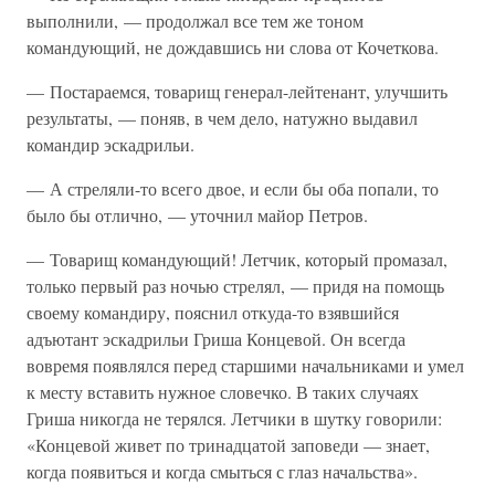
выполнили, — продолжал все тем же тоном
командующий, не дождавшись ни слова от Кочеткова.
— Постараемся, товарищ генерал-лейтенант, улучшить
результаты, — поняв, в чем дело, натужно выдавил
командир эскадрильи.
— А стреляли-то всего двое, и если бы оба попали, то
было бы отлично, — уточнил майор Петров.
— Товарищ командующий! Летчик, который промазал,
только первый раз ночью стрелял, — придя на помощь
своему командиру, пояснил откуда-то взявшийся
адъютант эскадрильи Гриша Концевой. Он всегда
вовремя появлялся перед старшими начальниками и умел
к месту вставить нужное словечко. В таких случаях
Гриша никогда не терялся. Летчики в шутку говорили:
«Концевой живет по тринадцатой заповеди — знает,
когда появиться и когда смыться с глаз начальства».