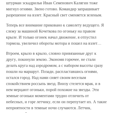
штурман эскадрильи Иван Семенович Калягин тоже
мигнул огнями. Звено готово. Командир запрашивает
разрешение на взлет. Красный свет сменяется зеленым.
Теперь все внимание приковано к самолету ведущего. Я
слежу за машиной Кочеткова по огоньку на правом
крыле. И только огонек начал движение, я отпустил
тормоза, увеличил обороты мотора и пошел на взлет…
Втроем, крыло в крыло, словно привязанные друг к
другу, покинули землю. Экономя горючее, не стали
делать круга над аэродромом, а с набором высоты сразу
пошли на маршрут. Позади, распластавшись огнями,
остался город. Над нами сияет своим веселым
спокойствием россыпь звезд. Внизу стелется мрак, и в
нем мерцают огоньки, порой похожие на звезды. Эти
земные огоньки моментами трудно отличить от
небесных, и горе летчику, если он перепутает их. А такие
неприятности в темные ночи случаются. Летчик,