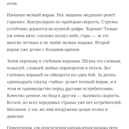
ночи.
Начинаю мелкий вираж. Нос машины медленно режет
горизонт. Контролирую по приборам скорость. Стрелка
устойчиво держится на нужной цифре. Хорошо! Только
уж очень вяло, сонливо ползут небо, горы — за это
многие летчики и не любят мелкие виражи. Второй
вираж уже делаю с большим креном.
Затем перехожу к глубоким виражам. Штука эта сложная,
пожалуй, сложней любых переворотов и петель. Без
глубоких виражей не обходится ни один бой. За десять-
одиннадцать секунд «чайка» делает полный вираж, и в
этом ее преимущество перед другими истребителями.
Качество ценное, но беда в другом — маловата скорость.
Кстати, во всех передовых странах уже нет истребителей-
бипланов, у нас же ими вооружены целые полки и
дивизии.
Ориентиром для определения направления виража беру