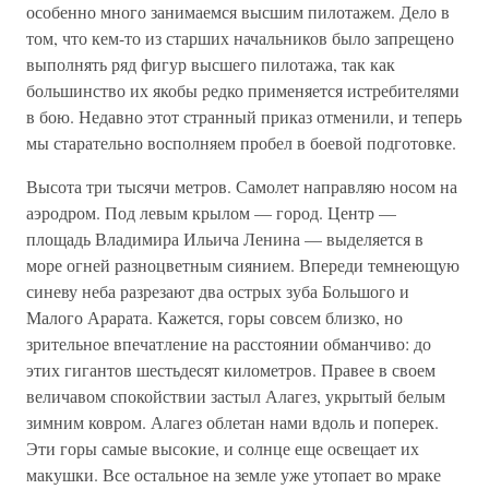
особенно много занимаемся высшим пилотажем. Дело в
том, что кем-то из старших начальников было запрещено
выполнять ряд фигур высшего пилотажа, так как
большинство их якобы редко применяется истребителями
в бою. Недавно этот странный приказ отменили, и теперь
мы старательно восполняем пробел в боевой подготовке.
Высота три тысячи метров. Самолет направляю носом на
аэродром. Под левым крылом — город. Центр —
площадь Владимира Ильича Ленина — выделяется в
море огней разноцветным сиянием. Впереди темнеющую
синеву неба разрезают два острых зуба Большого и
Малого Арарата. Кажется, горы совсем близко, но
зрительное впечатление на расстоянии обманчиво: до
этих гигантов шестьдесят километров. Правее в своем
величавом спокойствии застыл Алагез, укрытый белым
зимним ковром. Алагез облетан нами вдоль и поперек.
Эти горы самые высокие, и солнце еще освещает их
макушки. Все остальное на земле уже утопает во мраке