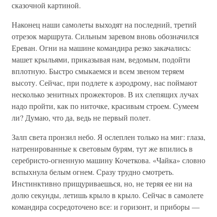
сказочной картиной.
Наконец наши самолеты выходят на последний, третий
отрезок маршрута. Сильным заревом вновь обозначился
Ереван. Огни на машине командира резко закачались:
машет крыльями, приказывая нам, ведомым, подойти
вплотную. Быстро смыкаемся и всем звеном теряем
высоту. Сейчас, при подлете к аэродрому, нас поймают
несколько зенитных прожекторов. В их слепящих лучах
надо пройти, как по ниточке, красивым строем. Сумеем
ли? Думаю, что да, ведь не первый полет.
Залп света пронзил небо. Я ослеплен только на миг: глаза,
натренированные к световым бурям, тут же впились в
серебристо-огненную машину Кочеткова. «Чайка» словно
вспыхнула белым огнем. Сразу трудно смотреть.
Инстинктивно прищуриваешься, но, не теряя ее ни на
долю секунды, летишь крыло в крыло. Сейчас в самолете
командира сосредоточено все: и горизонт, и приборы —