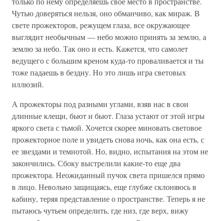
только по нему определяешь свое место в пространстве.
Чутью доверяться нельзя, оно обманчиво, как мираж. В
свете прожекторов, режущем глаза, все окружающее
выглядит необычным — небо можно принять за землю, а
землю за небо. Так оно и есть. Кажется, что самолет
ведущего с большим креном куда-то проваливается и ты
тоже падаешь в бездну. Но это лишь игра световых
иллюзий.
А прожекторы под разными углами, взяв нас в свои
длинные клещи, бьют и бьют. Глаза устают от этой игры
яркого света с тьмой. Хочется скорее миновать световое
прожекторное поле и увидеть снова ночь, как она есть, с
ее звездами и темнотой. Но, видно, испытания на этом не
закончились. Сбоку выстрелили какие-то еще два
прожектора. Неожиданный пучок света пришелся прямо
в лицо. Невольно защищаясь, еще глубже склоняюсь в
кабину, теряя представление о пространстве. Теперь я не
пытаюсь чутьем определить, где низ, где верх, вижу