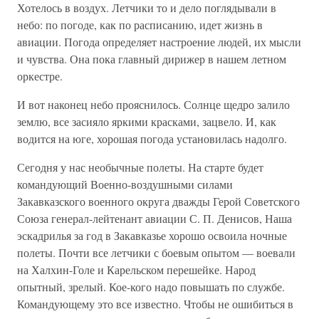
Хотелось в воздух. Летчики то и дело поглядывали в
небо: по погоде, как по расписанию, идет жизнь в
авиации. Погода определяет настроение людей, их мысли
и чувства. Она пока главный дирижер в нашем летном
оркестре.
И вот наконец небо прояснилось. Солнце щедро залило
землю, все засияло яркими красками, зацвело. И, как
водится на юге, хорошая погода установилась надолго.
Сегодня у нас необычные полеты. На старте будет
командующий Военно-воздушными силами
Закавказского военного округа дважды Герой Советского
Союза генерал-лейтенант авиации С. П. Денисов, Наша
эскадрилья за год в Закавказье хорошо освоила ночные
полеты. Почти все летчики с боевым опытом — воевали
на Халхин-Голе и Карельском перешейке. Народ
опытный, зрелый. Кое-кого надо повышать по службе.
Командующему это все известно. Чтобы не ошибиться в