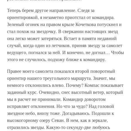
Теперь берем другое направление. Следя за
ориентировкой, я незаметно приотстал от командира.
Зеленый огонек на правом крыле Кочеткова потускнел и
стал похож на звездочку. В сверкании настоящих звезд
она легко может затеряться. Встает в памяти недавний
случай, когда один из летчиков, приняв звезду за самолет
ведущего, погнался за ней. И конечно, не догнал… Чтобы
этого не случилось, подхожу ближе к командиру.
Правее моего самолета показался второй поворотный
ориентир нашего треугольного маршрута. Значит, мы
немного отклонились влево. Почему? Компас показывает
заданный курс. Очевидно, снес высотный ветер, который
мы в расчет не принимали. Командир доворотом
исправляет отклонения. Но что за чудо? Над головой
звездное небо, внизу тоже. Догадываюсь. Подошли к
высокогорному озеру Севан. В нем, как в зеркале,
отразились звезды. Какую-то секунду-две любуюсь