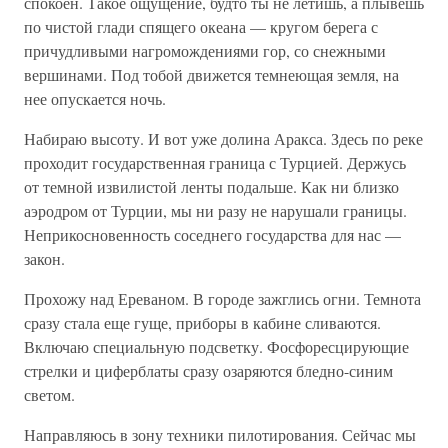
спокоен. Такое ощущение, будто ты не летишь, а плывешь
по чистой глади спящего океана — кругом берега с
причудливыми нагромождениями гор, со снежными
вершинами. Под тобой движется темнеющая земля, на
нее опускается ночь.
Набираю высоту. И вот уже долина Аракса. Здесь по реке
проходит государственная граница с Турцией. Держусь
от темной извилистой ленты подальше. Как ни близко
аэродром от Турции, мы ни разу не нарушали границы.
Неприкосновенность соседнего государства для нас —
закон.
Прохожу над Ереваном. В городе зажглись огни. Темнота
сразу стала еще гуще, приборы в кабине сливаются.
Включаю специальную подсветку. Фосфоресцирующие
стрелки и циферблаты сразу озаряются бледно-синим
светом.
Направляюсь в зону техники пилотирования. Сейчас мы