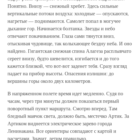
Понятно. Внизу — снежный хребет. Здесь сильные
вертикальные потоки воздуха: холодные — опускаются,
нагретые — поднимаются. Самолет попал в могучее
дыхание гор. Начинается болтанка. Звезды и небо
отвечают покачиванием. Глаза сами тянутся вниз,
отыскивая чудовище, так колыхающее бездну неба. И оно
найдено. Гигантская снежная спина Алагеза расплывчато
сереет внизу, будто шевелится, изгибается и до того
кажется близкой, что вот-вот заденет тебя. Сразу взгляд
падает на прибор высоты. Опасения излишни: до
вершины горы около двух километров.
В напряженном полете время идет медленно. Судя по
часам, через три минуты должен показаться первый
поворотный пункт маршрута. Смотрю вперед. Там
бледный маячок света, должно быть, местечко Артик. За
Артиком виднеется электрическое зарево города
Ленинакана. Все ориентиры совпадают с картой и
расчетами. Значит, летим правильно.