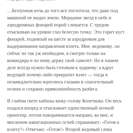
…Безлунная ночь до того все поглотила, что даже под
машиной не видно земли. Мерцание звезд в небе и
аэродромных фонарей порой сливается. С трудом
отыскиваю на уровне глаз белесую точку. Это горит куст
фонарей, поднятый на шесте за аэродромом для
выдерживания направления взлета. Мне, ведомому, он
сейчас не так уж необходим, я смотрю только на
командира и по нему держу свой самолет. Но в нашем
деле всегда нужно быть готовым к худшему: а вдруг
ведущий почему-либо прекратит взлет — тогда я
незамедлительно вцеплюсь глазами в спасительный
огонек и сохраню прямолинейность разбега.
В слабом свете кабины вижу голову Кочеткова. Он весь
подался вперед и отыскивает единственный ночной
ориентир, потом поворачивается направо, ко мне, и
миганием навигационных огней спрашивает: «Готов к
взлету?» Отвечаю: «Готов!» Второй ведомый слева