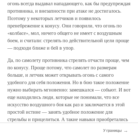
огонь всегда выдавал нападающего, как бы предупреждая
противника, и внезапности при атаке не достигалось.
Поэтому у некоторых летчиков и появилось
пренебрежение к конусу. Они говорили, что огонь по
«колбасе», мол, ничего общего не имеет с воздушным
боем, и считали: стрелять по действительной цели проще
— подходи ближе и бей в упор.
Да, по самолету противника стрелять отчасти проще, чем
по конусу. Проще потому, что самолет по размерам
больше, и летчик может открывать огонь с самого
удобного для себя положения. Но в бою такое положение
нужно выбирать мгновенно: замешкался — собьют. И вот
еще находились люди, которые не понимали, что все
искусство воздушного боя как раз и заключается в этой
простой истине — занять удобное положение для
стрельбы и прицелиться. А такие навыки приобретались
в мирные дни при стрельбах по мишени.
→
У границы