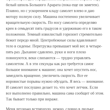
белый шпиль Большого Арарата (пока еще он заметен).
Плавно, но с ускорением кладу самолет влево и даю
мотору полную силу. Машина постепенно увеличивает
вращательную скорость. По носу самолета определяю
крен в семьдесят пять градусов и удерживаю его в таком
положении. Темный извилистый горизонт стремительно
бежит передо мной. Центробежные силы вдавливают
тело в сиденье. Перегрузка превышает мой вес в четыре-
пять раз. Дыхание сдавлено, руки и ноги плохо
повинуются, веки слипаются — трудно управлять
самолетом. А в эти секунды как раз требуется самое
большое внимание к машине; она хочет опустить нос,
замедлить вращение, увеличить скорость. Все ее
норовистые порывы нужно обуздать. Я весь — внимание.
И самолет послушно делает то, что хочет летчик. Если
все выполнено правильно, машина сама сообщит об этом.
Так бывает только при вираже.
Меня легонько встряхнуло, нежно, словно в люльке.