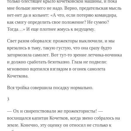
только блестящее крыло кочетковской машины, и пока
мне больше ничего не надо. Верно, предательская мысль
нет-нет да и кольнет: «А что, если потеряю командира,
как смогу определить свое положение? Не сумею?
Тогда…» И еще плотнее жмусь к ведущему.
Свет разом оборвался: прожекторы выключили, и мы
врезались в тьму, такую густую, что она сразу будто
затормозила самолет. Вот тут-то зрение летчика-ночника
и должно сработать безотказно. Глаза не подвели:
мгновенно вцепился взглядом в огонек самолета
Кочеткова.
Вся тройка совершила посадку нормально.
3
— Ох и свирепствовали же прожектористы! —
восхищался капитан Кочетков, когда звено собралось на
земле. Конечно, эту оценку он относил не столько к