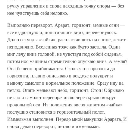
ручку управления и снова находишь точку опоры — без
нее чувствуешь себя неловко.
Выполняю переворот. Арарат, горизонт, земные огни —
все вздрогнуло и, попятившись вниз, перевернулось.
Долю секунды «чайка», распластавшись на спине, лежит
неподвижно. Вселенная тоже как будто застыла. Один
миг лечу вниз головой, не чувствуя под собой сиденья,
потом нос машины стремительно опускаю вниз. А земля?
Она бешено приближается. Скользя от горизонта до
горизонта, плавно описываю в воздухе полукруг и
вывожу самолет в нормальное положение. Сразу иду на
петлю. Опять мелькают небо, горизонт. Стоп! Обрываю
петлю и самолет переворачиваю через крыло вокруг
продольной оси. Из положения вверх животом «чайка»
послушно становится в горизонтальный полет.
Иммельман выполнен. Передо мной макушки Арарата. И
снова делаю переворот, петлю и иммельман.