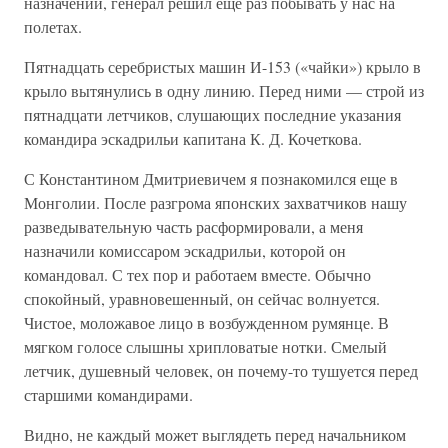
назначении, генерал решил еще раз побывать у нас на
полетах.
Пятнадцать серебристых машин И-153 («чайки») крыло в
крыло вытянулись в одну линию. Перед ними — строй из
пятнадцати летчиков, слушающих последние указания
командира эскадрильи капитана К. Д. Кочеткова.
С Константином Дмитриевичем я познакомился еще в
Монголии. После разгрома японских захватчиков нашу
разведывательную часть расформировали, а меня
назначили комиссаром эскадрильи, которой он
командовал. С тех пор и работаем вместе. Обычно
спокойный, уравновешенный, он сейчас волнуется.
Чистое, моложавое лицо в возбужденном румянце. В
мягком голосе слышны хрипловатые нотки. Смелый
летчик, душевный человек, он почему-то тушуется перед
старшими командирами.
Видно, не каждый может выглядеть перед начальником