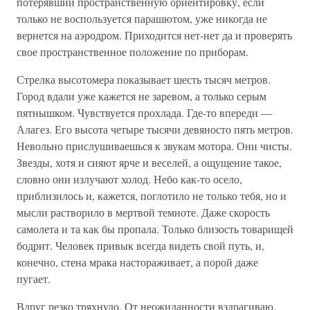
потерявший пространственную ориентировку, если
только не воспользуется парашютом, уже никогда не
вернется на аэродром. Приходится нет-нет да и проверять
свое пространственное положение по приборам.
Стрелка высотомера показывает шесть тысяч метров.
Город вдали уже кажется не заревом, а только серым
пятнышком. Чувствуется прохлада. Где-то впереди —
Алагез. Его высота четыре тысячи девяносто пять метров.
Невольно прислушиваешься к звукам мотора. Они чисты.
Звезды, хотя и сияют ярче и веселей, а ощущение такое,
словно они излучают холод. Небо как-то осело,
приблизилось и, кажется, поглотило не только тебя, но и
мысли растворило в мертвой темноте. Даже скорость
самолета и та как бы пропала. Только близость товарищей
бодрит. Человек привык всегда видеть свой путь, и,
конечно, стена мрака настораживает, а порой даже
пугает.
Вдруг резко тряхнуло. От неожиданности вздрагиваю.