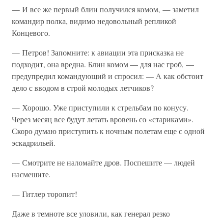
— И все же первый блин получился комом, — заметил
командир полка, видимо недовольный репликой
Концевого.
— Петров! Запомните: к авиации эта присказка не
подходит, она вредна. Блин комом — для нас гроб, —
предупредил командующий и спросил: — А как обстоит
дело с вводом в строй молодых летчиков?
— Хорошо. Уже приступили к стрельбам по конусу.
Через месяц все будут летать вровень со «стариками».
Скоро думаю приступить к ночным полетам еще с одной
эскадрильей.
— Смотрите не наломайте дров. Поспешите — людей
насмешите.
— Гитлер торопит!
Даже в темноте все уловили, как генерал резко