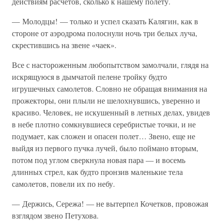
действиям расчетов, сколько к нашему полету.
— Молодцы! — только и успел сказать Калягин, как в
стороне от аэродрома полоснули ночь три белых луча,
скрестившись на звене «чаек».
Все с настороженным любопытством замолчали, глядя на
искрящуюся в дымчатой пелене тройку будто
игрушечных самолетов. Словно не обращая внимания на
прожекторы, они плыли не шелохнувшись, уверенно и
красиво. Человек, не искушенный в летных делах, увидев
в небе плотно сомкнувшиеся серебристые точки, и не
подумает, как сложен и опасен полет… Звено, еще не
выйдя из первого пучка лучей, было поймано вторым,
потом под углом сверкнула новая пара — и восемь
длинных стрел, как будто пронзив маленькие тела
самолетов, повели их по небу.
— Держись, Сережа! — не вытерпел Кочетков, провожая
взглядом звено Петухова.