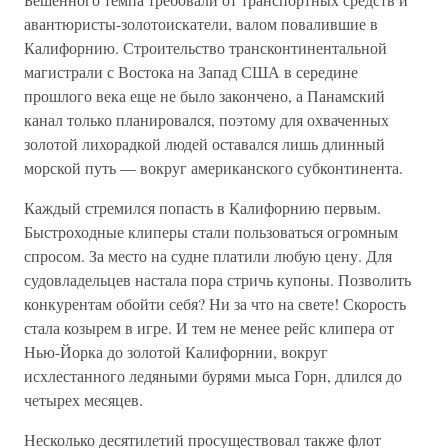
авантюристы-золотоискатели, валом повалившие в
Калифорнию. Строительство трансконтинентальной
магистрали с Востока на Запад США в середине
прошлого века еще не было закончено, а Панамский
канал только планировался, поэтому для охваченных
золотой лихорадкой людей оставался лишь длинный
морской путь — вокруг американского субконтинента.
Каждый стремился попасть в Калифорнию первым.
Быстроходные клиперы стали пользоваться огромным
спросом. За место на судне платили любую цену. Для
судовладельцев настала пора стричь купоны. Позволить
конкурентам обойти себя? Ни за что на свете! Скорость
стала козырем в игре. И тем не менее рейс клипера от
Нью-Йорка до золотой Калифорнии, вокруг
исхлестанного ледяными бурями мыса Горн, длился до
четырех месяцев.
Несколько десятилетий просуществовал также флот