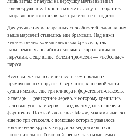
лишь взгляд с палубы на верхушку мачты вызывал
головокружение. Попытаться же взглянуть в обратном
направлении охотников, как правило, не находилось.
Для улучшения маневренных способностей судов на них
выше марселей ставились еще брамсели. Над ними
величественно возвышались бом-брамсели, так
называемые у английских моряков «королевскими»
парусами, а еще выше, белели трюмсели — «небесные»
паруса.
Всего же мачты несли по шести-семи больших
прямоугольных парусов. Сверх того, в носовой части
судна имелись еще три кливера и фор-стеньги-стаксель.
Утлегарь — рангоутное дерево, к которому крепились
галсовые углы кливеров — выдавался далеко впереди
форштевня. Но это было не все. Между мачтами имелось
еще по три стакселя, с помощью которых удавалось
ходить очень круто к ветру, а на выдвигающихся
дополнительно с боков рей шестах, так называемых