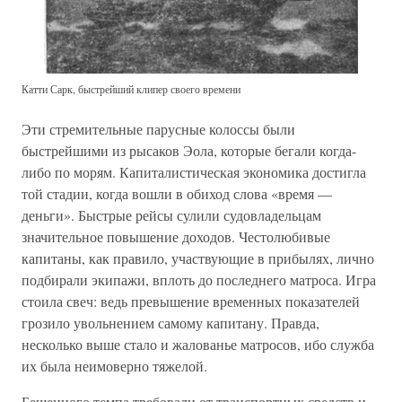
Катти Сарк, быстрейший клипер своего времени
Эти стремительные парусные колоссы были
быстрейшими из рысаков Эола, которые бегали когда-
либо по морям. Капиталистическая экономика достигла
той стадии, когда вошли в обиход слова «время —
деньги». Быстрые рейсы сулили судовладельцам
значительное повышение доходов. Честолюбивые
капитаны, как правило, участвующие в прибылях, лично
подбирали экипажи, вплоть до последнего матроса. Игра
стоила свеч: ведь превышение временных показателей
грозило увольнением самому капитану. Правда,
несколько выше стало и жалованье матросов, ибо служба
их была неимоверно тяжелой.
Бешенного темпа требовали от транспортных средств и