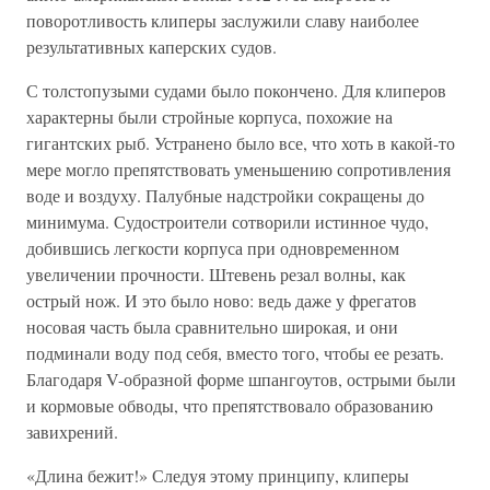
поворотливость клиперы заслужили славу наиболее
результативных каперских судов.
С толстопузыми судами было покончено. Для клиперов
характерны были стройные корпуса, похожие на
гигантских рыб. Устранено было все, что хоть в какой-то
мере могло препятствовать уменьшению сопротивления
воде и воздуху. Палубные надстройки сокращены до
минимума. Судостроители сотворили истинное чудо,
добившись легкости корпуса при одновременном
увеличении прочности. Штевень резал волны, как
острый нож. И это было ново: ведь даже у фрегатов
носовая часть была сравнительно широкая, и они
подминали воду под себя, вместо того, чтобы ее резать.
Благодаря V-образной форме шпангоутов, острыми были
и кормовые обводы, что препятствовало образованию
завихрений.
«Длина бежит!» Следуя этому принципу, клиперы