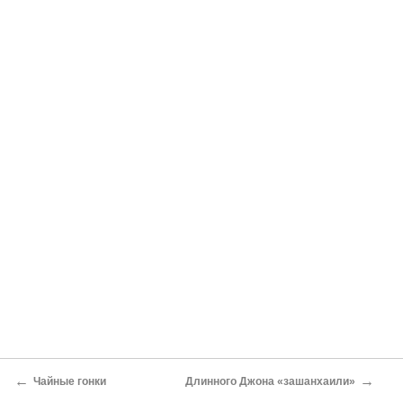
←
→
Чайные гонки
Длинного Джона «зашанхаили»