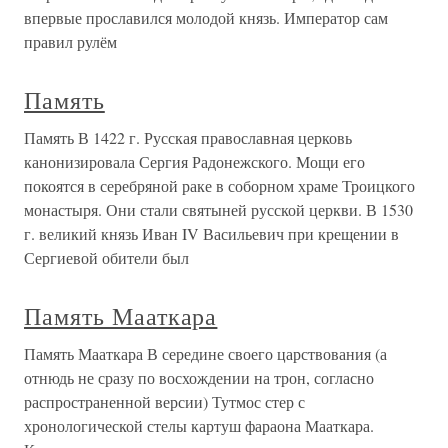
впервые прославился молодой князь. Император сам
правил рулём
Память
Память В 1422 г. Русская православная церковь
канонизировала Сергия Радонежского. Мощи его
покоятся в серебряной раке в соборном храме Троицкого
монастыря. Они стали святыней русской церкви. В 1530
г. великий князь Иван IV Васильевич при крещении в
Сергиевой обители был
Память Мааткара
Память Мааткара В середине своего царствования (а
отнюдь не сразу по восхождении на трон, согласно
распространенной версии) Тутмос стер с
хронологической стелы картуш фараона Мааткара.