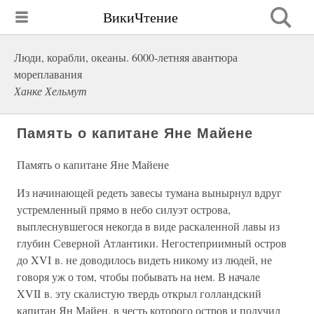
ВикиЧтение
Люди, корабли, океаны. 6000-летняя авантюра
мореплавания
Ханке Хельмут
Память о капитане Яне Майене
Память о капитане Яне Майене
Из начинающей редеть завесы тумана вынырнул вдруг
устремленный прямо в небо силуэт острова,
выплеснувшегося некогда в виде раскаленной лавы из
глубин Северной Атлантики. Негостеприимный остров
до XVI в. не доводилось видеть никому из людей, не
говоря уж о том, чтобы побывать на нем. В начале
XVII в. эту скалистую твердь открыл голландский
капитан Ян Майен, в честь которого остров и получил