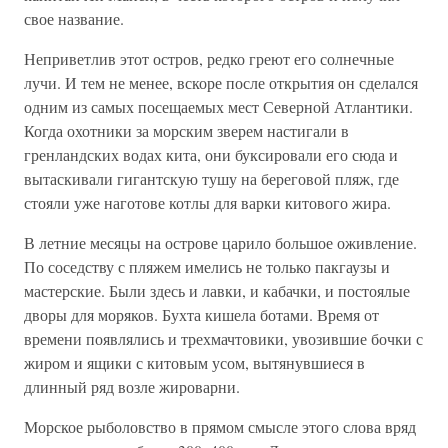
свое название.
Неприветлив этот остров, редко греют его солнечные
лучи. И тем не менее, вскоре после открытия он сделался
одним из самых посещаемых мест Северной Атлантики.
Когда охотники за морским зверем настигали в
гренландских водах кита, они буксировали его сюда и
вытаскивали гигантскую тушу на береговой пляж, где
стояли уже наготове котлы для варки китового жира.
В летние месяцы на острове царило большое оживление.
По соседству с пляжем имелись не только пакгаузы и
мастерские. Были здесь и лавки, и кабачки, и постоялые
дворы для моряков. Бухта кишела ботами. Время от
времени появлялись и трехмачтовики, увозившие бочки с
жиром и ящики с китовым усом, вытянувшиеся в
длинный ряд возле жироварни.
Морское рыболовство в прямом смысле этого слова вряд