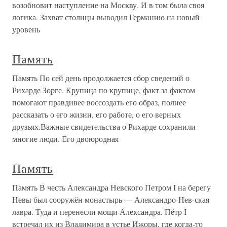
возобновит наступление на Москву. И в том была своя
логика. Захват столицы выводил Германию на новый
уровень
Память
Память По сей день продолжается сбор сведений о
Рихарде Зорге. Крупица по крупице, факт за фактом
помогают правдивее воссоздать его образ, полнее
рассказать о его жизни, его работе, о его верных
друзьях.Важные свидетельства о Рихарде сохранили
многие люди. Его двоюродная
Память
Память В честь Александра Невского Петром I на берегу
Невы был сооружён монастырь — Александро-Нев-ская
лавра. Туда и перенесли мощи Александра. Пётр I
встречал их из Владимира в устье Ижоры, где когда-то