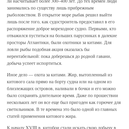
ли насчитывает более 300–400 лет. До тех времен люди
занимались по существу лишь прибрежным
рыболовством. В открытое море рыбак решил выйти
лишь после того, как судостроитель предоставил в его
распоряжение доброе мореходное судно. Первыми, кто
отважился пуститься на больших парусниках в далекие
просторы Атлантики, были охотники за китами. Для
ловли рыбы подобная акция оказалась бы
нерентабельной: пока доберешься до родной гавани,
добыча успеет испортиться.
Иное дело — охота за китами. Жир, вытопленный из
китового сала прямо на борту судна или на одном из
близлежащих островов, наливали в бочки и его можно
было сохранять длительное время. Даже по прошествии
нескольких лет он все еще был пригоден как горючее для
светильников. В те времена это было одной из главных
статей применения китового жира.
К началу XVIII в. китобои стали искать свою добычу в