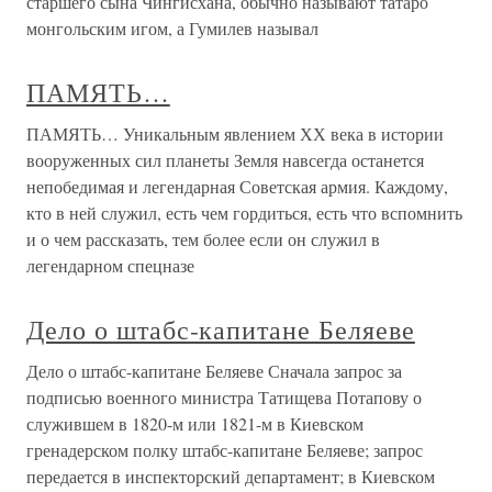
старшего сына Чингисхана, обычно называют татаро
монгольским игом, а Гумилев называл
ПАМЯТЬ…
ПАМЯТЬ… Уникальным явлением ХХ века в истории
вооруженных сил планеты Земля навсегда останется
непобедимая и легендарная Советская армия. Каждому,
кто в ней служил, есть чем гордиться, есть что вспомнить
и о чем рассказать, тем более если он служил в
легендарном спецназе
Дело о штабс-капитане Беляеве
Дело о штабс-капитане Беляеве Сначала запрос за
подписью военного министра Татищева Потапову о
служившем в 1820-м или 1821-м в Киевском
гренадерском полку штабс-капитане Беляеве; запрос
передается в инспекторский департамент; в Киевском