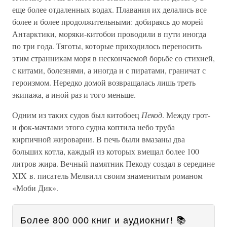
еще более отдаленных водах. Плавания их делались все
более и более продолжительными: добираясь до морей
Антарктики, моряки-китобои проводили в пути иногда
по три года. Тяготы, которые приходилось переносить
этим странникам моря в нескончаемой борьбе со стихией,
с китами, болезнями, а иногда и с пиратами, граничат с
героизмом. Нередко домой возвращалась лишь треть
экипажа, а иной раз и того меньше.
Одним из таких судов был китобоец
Пекод
. Между грот-
и фок-мачтами этого судна коптила небо труба
кирпичной жироварни. В печь были вмазаны два
больших котла, каждый из которых вмещал более 100
литров жира. Вечный памятник Пекоду создал в середине
XIX в. писатель Мелвилл своим знаменитым романом
«Моби Дик».
Более 800 000 книг и аудиокниг! 📚