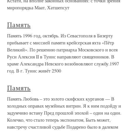
Кстати, на вполне законных основаниях: с точки зрения
миропорядка Маат, Хатшепсут
Память
Память 1996 год, октябрь. Из Севастополя в Бизерту
прибывает с миссией памяти крейсерская яхта «Пётр
Великий». По решению патриарха Московского и всея
Руси Алексия II в Тунис направляют священников. В
храме Александра Невского возобновляют службу.1997
год. В г. Тунис живёт 2500
Память
Память Любовь – это золото скифских курганов — В
холодных оправах музейных витрин. Я к ним подойду и
задумчиво встану Пред прошлой эпохой – один на один.
Колечко, что стало теперь экспонатом, Быть может,
навстречу счастливой судьбе Подарено было в далеком