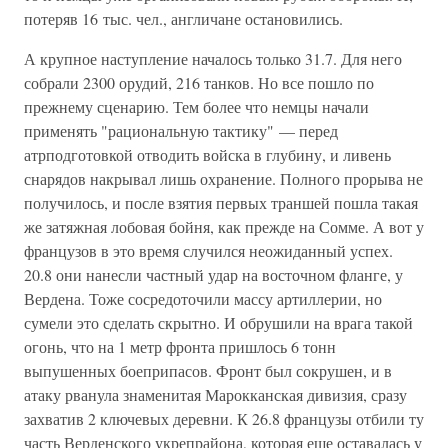
потеряв 16 тыс. чел., англичане остановились.
А крупное наступление началось только 31.7. Для него
собрали 2300 орудий, 216 танков. Но все пошло по
прежнему сценарию. Тем более что немцы начали
применять "рациональную тактику" — перед
атрподготовкой отводить войска в глубину, и ливень
снарядов накрывал лишь охранение. Полного прорыва не
получилось, и после взятия первых траншей пошла такая
же затяжная лобовая бойня, как прежде на Сомме. А вот у
французов в это время случился неожиданный успех.
20.8 они нанесли частный удар на восточном фланге, у
Вердена. Тоже сосредоточили массу артиллерии, но
сумели это сделать скрытно. И обрушили на врага такой
огонь, что на 1 метр фронта пришлось 6 тонн
выпушенных боеприпасов. Фронт был сокрушен, и в
атаку рванула знаменитая Марокканская дивизия, сразу
захватив 2 ключевых деревни. К 26.8 французы отбили ту
часть Верденского укрепрайона, которая еще оставалась у