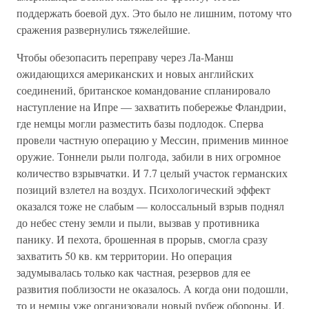
поддержать боевой дух. Это было не лишним, потому что
сражения развернулись тяжелейшие.
Чтобы обезопасить переправу через Ла-Манш
ожидающихся американских и новых английских
соединений, британское командование спланировало
наступление на Ипре — захватить побережье Фландрии,
где немцы могли разместить базы подлодок. Сперва
провели частную операцию у Мессин, применив минное
оружие. Тоннели рыли полгода, забили в них огромное
количество взрывчатки. И 7.7 целый участок германских
позиций взлетел на воздух. Психологический эффект
оказался тоже не слабым — колоссальный взрыв поднял
до небес стену земли и пыли, вызвав у противника
панику. И пехота, брошенная в прорыв, смогла сразу
захватить 50 кв. км территории. Но операция
задумывалась только как частная, резервов для ее
развития поблизости не оказалось. А когда они подошли,
то и немцы уже организовали новый рубеж обороны. И,