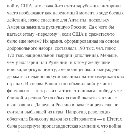
войну США, что с какой-то стати зарубежные историки
часто изображают как переломный момент в ходе боевых
действий, некое спасение для Антанты, поскольку
Америка заменила рухнувшую Россию. Да с чего бы
взяться этому «перелому», если США и сражаться-то
было еще нечем? Их армия, сформированная на основе
добровольного набора, составляла 190 тыс. чел. плюс
170 тыс. национальной гвардии (ополчения). Меньше,
чем у Болгарии или Румынии, и к тому же лучшие
войска, морскую пехоту, американцы были вынуждены
держать в недавно оккупированных латиноамериканских
странах. И сперва Вашингтон объявил войну чисто
формально — как раз из-за того, что полагал победу уже
близкой и решил без особых усилий оказаться в числе
выигравших. Да ведь и Россию в начале апреля еще не
считали выбывшей из игры. Напротив, революция
облегчила Вильсону выход из нейтралитета — в Штатах
была развернута пропагандистская кампания, что война