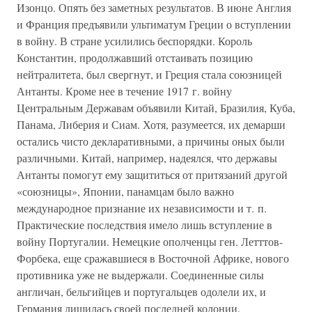
Изонцо. Опять без заметных результатов. В июне Англия
и Франция предъявили ультиматум Греции о вступлении
в войну. В стране усилились беспорядки. Король
Константин, продолжавший отстаивать позицию
нейтралитета, был свергнут, и Греция стала союзницей
Антанты. Кроме нее в течение 1917 г. войну
Центральным Державам объявили Китай, Бразилия, Куба,
Панама, Либерия и Сиам. Хотя, разумеется, их демарши
остались чисто декларативными, а причины оных были
различными. Китай, например, надеялся, что державы
Антанты помогут ему защититься от притязаний другой
«союзницы», Японии, панамцам было важно
международное признание их независимости и т. п.
Практические последствия имело лишь вступление в
войну Португалии. Немецкие ополченцы ген. Летттов-
Форбека, еще сражавшиеся в Восточной Африке, нового
противника уже не выдержали. Соединенные силы
англичан, бельгийцев и португальцев одолели их, и
Германия лишилась своей последней колонии.