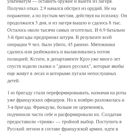
ультиматум — оставить оружие и выйти из лагеря.
Получил отказ. 2.9 начался обстрел из орудий. Не на
поражение, а по пустым местам, действуя на психику. Он
продолжался 3 дня, и из лагеря вышло и сдалось 8 тыс.
Осталось около тысячи самых оголтелых. И 6.9 батальон
3-й бригады предпринял штурм. В результате всей
операции 9 чел. было убито, 45 ранено. Мятежники
сдались или разбежались и вылавливались потом
полицией. Кстати, в департаменте Крэз уже много лет
спустя ходили сказки о "диких русских", которые якобы
еще живут в лесах и которыми пугали непослушных
детей.
1-ю бригаду стали переформировывать, назначая на роты
уже французских офицеров. Но к ноябрю разложилась и
3-я бригада. Французы, больше не церемонясь,
подчинили части себе и расформировали их. Солдатам
предоставили «трияж» — тройной выбор. Поступить в
Русский легион в составе французской армии, идти в