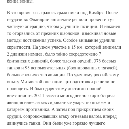
конца войны.
В это время разыгралось сражение и под Камбрэ. После
неудачи во Фландрии англичане решили провести тут
частную операцию, чтобы улучшить позиции. И наконец-
то оторвались от прежних шаблонов, изыскивая новые
методы достижения успеха. Особое внимание уделили
скрытности. На узком участке в 15 км, который занимали
2 дивизии немцев, было тайно сосредоточено 7
британских дивизий, более тысячи орудий, 378 боевых
танков и 98 вспомогательных (бронированных тягачей),
большое количество авиации. По удачному российскому
опыту Митавской операции артподготовки решили не
проводить. И благодаря этому достигли полной
внезапности. 20.11 вместо многодневного артобстрела
авиация нанесла массированные удары по штабам и
батареям противника. А затем под прикрытием своих
орудий, сопровождавших атаку огневым валом, вперед
двинулись танки. Они были уже гораздо лучшего