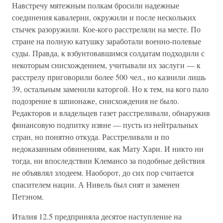
Навстречу мятежным полкам бросили надежные
соединения кавалерии, окружили и после нескольких
стычек разоружили. Кое-кого расстреляли на месте. По
стране на полную катушку заработали военно-полевые
суды. Правда, к взбунтовавшимся солдатам подходили с
некоторым снисхождением, учитывали их заслуги — к
расстрелу приговорили более 500 чел., но казнили лишь
39, остальным заменили каторгой. Но к тем, на кого пало
подозрение в шпионаже, снисхождения не было.
Редакторов и владельцев газет расстреливали, обнаружив
финансовую подпитку извне — пусть из нейтральных
стран, но понятно откуда. Расстреливали и по
недоказанным обвинениям, как Мату Хари. И никто ни
тогда, ни впоследствии Клемансо за подобные действия
не объявлял злодеем. Наоборот, до сих пор считается
спасителем нации. А Нивель был снят и заменен
Петэном.
Италия 12.5 предприняла десятое наступление на