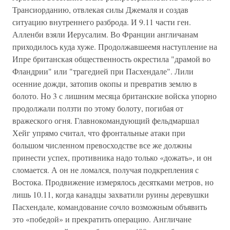
Трансиорданию, отвлекая силы Джемаля и создав
ситуацию внутреннего разброда. И 9.11 части ген.
Алленби взяли Иерусалим. Во Франции англичанам
приходилось куда хуже. Продолжавшеемя наступление на
Ипре британская общественность окрестила "драмой во
Фландрии" или "трагедией при Пасхендале". Лили
осенние дожди, затопив окопы и превратив землю в
болото. Но 3 с лишним месяца британские войска упорно
продолжали ползти по этому болоту, погибая от
вражеского огня. Главнокомандующий фельдмаршал
Хейг упрямо считал, что фронтальные атаки при
большом численном превосходстве все же должны
принести успех, противника надо только «дожать», и он
сломается. А он не ломался, получая подкрепления с
Востока. Продвижение измерялось десятками метров, но
лишь 10.11, когда канадцы захватили руины деревушки
Пасхендале, командование сочло возможным объявить
это «победой» и прекратить операцию. Англичане