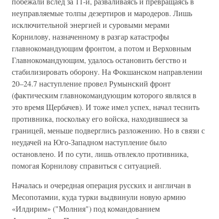
побежали вслед за 11-й, разваливаясь и превращаясь в
неуправляемые толпы дезертиров и мародеров. Лишь
исключительной энергией и суровыми мерами
Корнилову, назначенному в разгар катастрофы
главнокомандующим фронтом, а потом и Верховным
Главнокомандующим, удалось остановить бегство и
стабилизировать оборону. На Фокшанском направлении
20–24.7 наступление провел Румынский фронт
(фактическим главнокомандующим которого являлся в
это время Щербачев). И тоже имел успех, начал теснить
противника, поскольку его войска, находившиеся за
границей, меньше подверглись разложению. Но в связи с
неудачей на Юго-Западном наступление было
остановлено. И по сути, лишь отвлекло противника,
помогая Корнилову справиться с ситуацией.
Началась и очередная операция русских и англичан в
Месопотамии, куда турки выдвинули новую армию
«Илдирим» ("Молния") под командованием