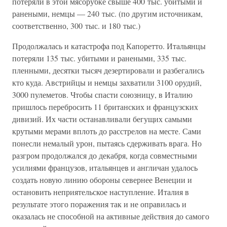
потеряли в этой мясорубке свыше 400 тыс. убитыми и
ранеными, немцы — 240 тыс. (по другим источникам,
соответственно, 300 тыс. и 180 тыс.)
Продолжалась и катастрофа под Капоретто. Итальянцы
потеряли 135 тыс. убитыми и ранеными, 335 тыс.
пленными, десятки тысяч дезертировали и разбегались
кто куда. Австрийцы и немцы захватили 3100 орудий,
3000 пулеметов. Чтобы спасти союзницу, в Италию
пришлось перебросить 11 британских и французских
дивизий. Их части останавливали бегущих самыми
крутыми мерами вплоть до расстрелов на месте. Сами
понесли немалый урон, пытаясь сдерживать врага. Но
разгром продолжался до декабря, когда совместными
усилиями французов, итальянцев и англичан удалось
создать новую линию обороны севернее Венеции и
остановить неприятельское наступление. Италия в
результате этого поражения так и не оправилась и
оказалась не способной на активные действия до самого