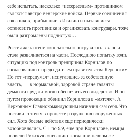
себе испытать, насколько «несерьезным» противником
являются австро-венгерские войска. Первые соединения
союзников, прибывшие в Италию и пытавшиеся
остановить противника и организовать контрудары, тоже
были разгромлены подчистую…
Россия же к осени окончательно погрузилась в хаос и
стала разваливаться на части. Последнюю попытку взять
ситуацию под контроль предпринял Корнилов по
согласованию с председателем правительства Керенским.
Но тот «передумал», испугавшись за собственную
власть, — в нормальной, здоровой стране таланты
демагога вряд ли могли обеспечить его лидерство. И он
путем провокации обвинил Корнилова в «мятеже». А
Верховным Главнокомандующим назначил сам себя. Что
поставило точку в процессе разрушения вооруженных
сил. Хотя боевые действия еще периодически
возобновлялись. С 1 по 6.9, еще при Корнилове, немцы
провели Рижскую операцию, когда при первом же