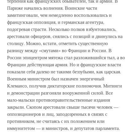
терпения как французских обывателей, так и армии. В
Париже начались волнения. Воинские части
замитинговали, чем немедленно воспользовались и
французская оппозиция, и германская агентура,
подогревая страсти. Несколько полков взбунтовались,
арестовали офицеров, снялись с позиций и двинулись на
столицу. Можно, кстати, отметить существенную
разницу между «смутами» во Франции и России. В
России эпицентром мятежа стал разложившийся тыл, а во
Франции действующая армия. Но и французские власти
показали себя далеко не такими беззубыми, как царская.
Военным министром был назначен энергичный
Клемансо, получив диктаторские полномочия. Митинги
и демонстрации разгоняли вооруженной силой. Все
мало-мальски противоправительственные издания
закрыли. Скопом арестовали свыше тысячи человек —
оппозиционеров и лиц, заподозренных в связях с
противником, не считаясь с их положением или
иммунитетом — и министров, и депутатов парламента.