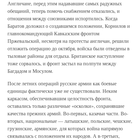
Англичане, перед этим надававшие самых радужных
обещаний, теперь помочь снабжением отказались, и
отношения между союзниками испортились. Когда
Баратов доложил о создавшемся положении, Корнилов и
главнокомандующий Кавказским фронтом
Пржевальский, несмотря на протесты англичан, решили
отложить операцию до октября, войска были отведены в
тыловые районы для отдыха. Британское наступление
тоже сорвалось, и фронт застыл на полпути между
Багдадом и Мосулом.
После летних операций русские армии как боевые
единицы фактически уже не существовали. Неким
каркасом, обеспечивавшим целостность фронта,
оставались только различные «осколки», сохранявшие
качества прежних армий. Во-первых, казачьи части. Во-
вторых, национальные — латышские, польские, чешские,
грузинские, армянские, для которых война напрямую
связывалась с положением их народов. А в-третьих,