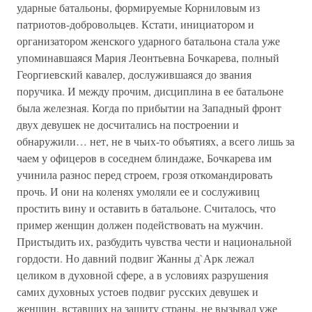
ударные батальоны, формируемые Корниловым из
патриотов-добровольцев. Кстати, инициатором и
организатором женского ударного батальона стала уже
упоминавшаяся Мария Леонтьевна Бочкарева, полный
Георгиевский кавалер, дослужившаяся до звания
поручика. И между прочим, дисциплина в ее батальоне
была железная. Когда по прибытии на Западный фронт
двух девушек не досчитались на построении и
обнаружили… нет, не в чьих-то объятиях, а всего лишь за
чаем у офицеров в соседнем блиндаже, Бочкарева им
учинила разнос перед строем, грозя откомандировать
прочь. И они на коленях умоляли ее и сослуживиц
простить вину и оставить в батальоне. Считалось, что
пример женщин должен подействовать на мужчин.
Пристыдить их, разбудить чувства чести и национальной
гордости. Но давний подвиг Жанны д`Арк лежал
целиком в духовной сфере, а в условиях разрушения
самих духовных устоев подвиг русских девушек и
женщин, вставших на защиту страны, не вызывал уже