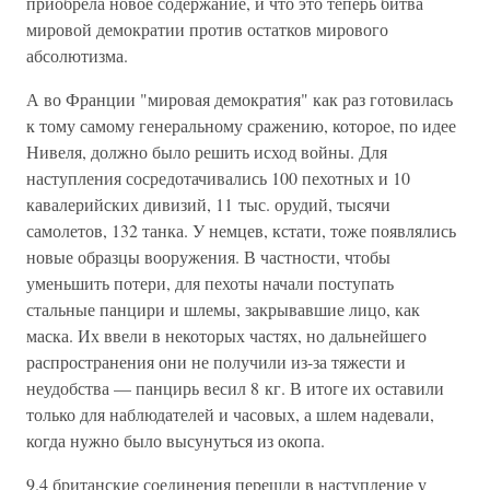
приобрела новое содержание, и что это теперь битва
мировой демократии против остатков мирового
абсолютизма.
А во Франции "мировая демократия" как раз готовилась
к тому самому генеральному сражению, которое, по идее
Нивеля, должно было решить исход войны. Для
наступления сосредотачивались 100 пехотных и 10
кавалерийских дивизий, 11 тыс. орудий, тысячи
самолетов, 132 танка. У немцев, кстати, тоже появлялись
новые образцы вооружения. В частности, чтобы
уменьшить потери, для пехоты начали поступать
стальные панцири и шлемы, закрывавшие лицо, как
маска. Их ввели в некоторых частях, но дальнейшего
распространения они не получили из-за тяжести и
неудобства — панцирь весил 8 кг. В итоге их оставили
только для наблюдателей и часовых, а шлем надевали,
когда нужно было высунуться из окопа.
9.4 британские соединения перешли в наступление у