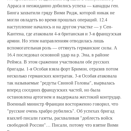
Арраса и неожиданно добились успеха — канадцы ген.
Бинга захватили гряду Вими Ридж, которой никак не
могли овладеть во время прошлых операций. 12.4
наступление началось и на другом участке — у Сен-
Кантена, где атаковали 4-я британская и 3-я французская
армии. Но этим направлениям отводилась лишь
вспомогательная роль — оттянуть германские силы. А
16.4 последовал основной удар на р. Эна, в районе
Реймса. В этом сражении участвовали обе русских
бригады. 1-я Особая взяла форт Бримон, отразив потом
несколько германских контратак. 3-я Особая атаковала
так называемые "редуты Свиной Головы", вырвалась
вперед соседних французских частей, но была
остановлена артогнем и выдержала жестокий контрудар.
Военный министр Франции восторженно говорил, что
"русские очень храбро рубились". Об успехах бригад
взахлеб писали газеты, расхваливая "доблесть войск
свободной России"… Писали, потому что взятие Вими