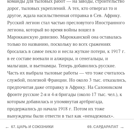
команды для тыловых работ — на заводы, строительство
дорог, тыловых укреплений. А тех, кто отвергал то и
другое, ждала насильственная отправка в Сев. Африку.
Русский легион стал частью пресловутого Иностранного
легиона, который во время войны вошел в
Марокканскую дивизию. Марокканской она оставалась
только по названию, поскольку во всех сражениях
бросалась в самое пекло и несла жуткие потери, к 1917 г.
в ее составе воевали и алжирцы, и сенегальцы, и
мальгаши, и вьетнамцы. Теперь добавились русские.
Часть их выбрала тыловые работы — что тоже считалось
службой, полезной Франции. Но около 3 тыс. отказались,
предпочитая даже отправку в Африку. На Салоникском
фронте русские 2-я и 4-я бригады (около 17 тыс. чел.), к
которым добавилась и упомянутая артбригада,
продержались до начала 1918 г. Потом их тоже
вынуждены были отвести в тыл как «ненадежных».
Причем французский командующий Франше д`Эспере
←
→
67. ЦАРЬ И СОЮЗНИКИ
69. САРДАРАПАТ
лично строил полки и давал 10 минут на размышление —