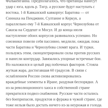
Фалькенгайна. Предполагалось, что британцы нанесут
удар с юга, вдоль р. Тигр, а русские будут наступать с
востока, 1-й Кавказский кавкорпус Баратова — от
Синнаха на Пенджвин, Султание и Керкук, а
параллельно ему 7-й Кавказский корпус Чернозубова от
Сакиза на Сердешт и Мосул. И до конца июля
наступление обоих корпусов развивалось успешно. Но
союзники повели себя пассивно, медлили, ожидая, пока
части Баратова и Чернозубова сломят врага. И турки,
пользуясь этим, сконцентрировали силы против русских
и нанесли контрудар. Завязались упорные встречные бои.
Но наложился и целый ряд побочных факторов. Стояла
жуткая жара, достигавшая 60 градусов. В связи с
ослаблением России снова активизировались
враждебные элементы в Иране, раздувая беспорядки. А
из-за революционного хаоса в собственной стране
прекратился подвоз снабжения. Русские части остались
без боеприпасов, продуктов и фуража в чужой стране, где
тоже нельзя было достать ничего из-за неурожая и голода.