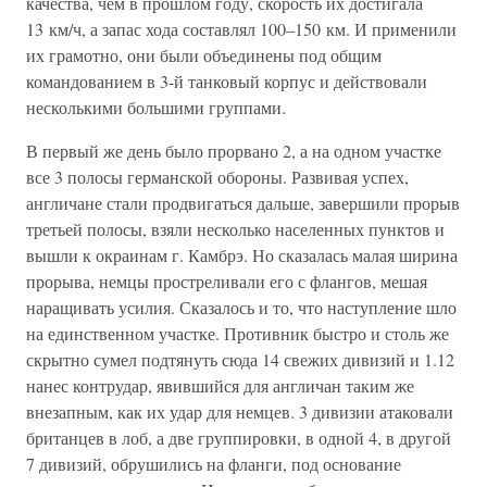
качества, чем в прошлом году, скорость их достигала
13 км/ч, а запас хода составлял 100–150 км. И применили
их грамотно, они были объединены под общим
командованием в 3-й танковый корпус и действовали
несколькими большими группами.
В первый же день было прорвано 2, а на одном участке
все 3 полосы германской обороны. Развивая успех,
англичане стали продвигаться дальше, завершили прорыв
третьей полосы, взяли несколько населенных пунктов и
вышли к окраинам г. Камбрэ. Но сказалась малая ширина
прорыва, немцы простреливали его с флангов, мешая
наращивать усилия. Сказалось и то, что наступление шло
на единственном участке. Противник быстро и столь же
скрытно сумел подтянуть сюда 14 свежих дивизий и 1.12
нанес контрудар, явившийся для англичан таким же
внезапным, как их удар для немцев. 3 дивизии атаковали
британцев в лоб, а две группировки, в одной 4, в другой
7 дивизий, обрушились на фланги, под основание