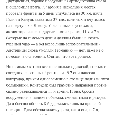
Двухдневная, хорошо продуманная артподготовка смела
и ошеломила врага. 7.7 армия в нескольких местах
прорвала фронт и за 5 дней углубилась на 30 км, взяла
Галич и Калуш, захватила 37 тыс. пленных и очутилась
на подступах к Львову. Увлеченные ее успехами,
активизировались и другие армии фронта, 11-я и 7-я
(которые на самом-то деле и должны были наносить
главный удар — а 8-я всего лишь вспомогательный!)
Австрийцы снова умоляли Германию — нет, даже не о
помощи, а о спасении. Считая, что все пропало.
Но немцам хватило всего нескольких дивизий, снятых с
соседних, пассивных фронтов, и 19.7 они нанесли
контрудар, причем одновременно в столице подняли путч
большевики. Контрудар был грамотно направлен против
сильно разложившейся 11-й армии. И она, бросив
вооружение, в панике побежала, сминая тылы и резервы.
Да и боеспособность 8-й держалась лишь на прошлой
инерции. Едва обозначилась угроза, как и она, и 7-я,