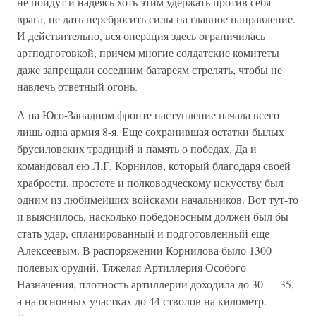
не пойдут и надеясь хоть этим удержать против себя
врага, не дать перебросить силы на главное направление.
И действительно, вся операция здесь ограничилась
артподготовкой, причем многие солдатские комитеты
даже запрещали соседним батареям стрелять, чтобы не
навлечь ответный огонь.
А на Юго-Западном фронте наступление начала всего
лишь одна армия 8-я. Еще сохранившая остатки былых
брусиловских традиций и память о победах. Да и
командовал ею Л.Г. Корнилов, который благодаря своей
храбрости, простоте и полководческому искусству был
одним из любимейших войсками начальников. Вот тут-то
и выяснилось, насколько победоносным должен был бы
стать удар, спланированный и подготовленный еще
Алексеевым. В распоряжении Корнилова было 1300
полевых орудий, Тяжелая Артиллерия Особого
Назначения, плотность артиллерии доходила до 30 — 35,
а на основных участках до 44 стволов на километр.