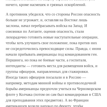
ничего, кроме насмешек и грязных оскорблений.
А противник убедился, что со стороны России опасность
больше не угрожает, и, оставляя на Востоке лишь
заслоны, начал перебрасывать войска на Запад. И
союзники по Антанте, оценив опасность, стали
лихорадочно готовить новые наступательные операции,
чтобы хоть улучшить свое положение, пока против них
не сосредоточились превосходящие силы. Правда, с июня
начали прибывать американцы под командованием ген.
Першинга, но пока не боевые части, а госпиталя,
интенданты — готовить места для размещения войск, и
группы офицеров, направленных для стажировки.
Иногда таких офицеров посылали и в Россию —
например, методам минной войны и противолодочной
борьбы американцы предпочли учиться на Черноморском
флоте у Колчака (потом он сам был командирован в США
для преподавания этих предметов). А во Франции
американцев возили напоказ по фронту, чтобы