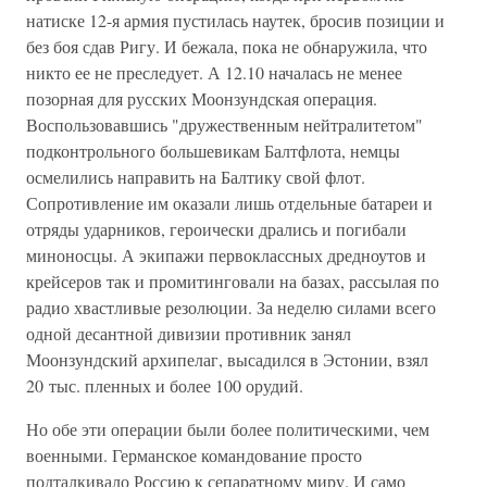
натиске 12-я армия пустилась наутек, бросив позиции и
без боя сдав Ригу. И бежала, пока не обнаружила, что
никто ее не преследует. А 12.10 началась не менее
позорная для русских Моонзундская операция.
Воспользовавшись "дружественным нейтралитетом"
подконтрольного большевикам Балтфлота, немцы
осмелились направить на Балтику свой флот.
Сопротивление им оказали лишь отдельные батареи и
отряды ударников, героически дрались и погибали
миноносцы. А экипажи первоклассных дредноутов и
крейсеров так и промитинговали на базах, рассылая по
радио хвастливые резолюции. За неделю силами всего
одной десантной дивизии противник занял
Моонзундский архипелаг, высадился в Эстонии, взял
20 тыс. пленных и более 100 орудий.
Но обе эти операции были более политическими, чем
военными. Германское командование просто
подталкивало Россию к сепаратному миру. И само