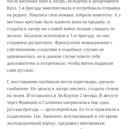
после весенних боев в лагерь Ля-Куртин в департаменте
Крэз, 1-я бригада замитинговала и потребовала отправки
на родину. Нашлись свои вожаки, избрали комитеты. А у
местных крестьян было вдоволь вина на продажу, и
солдаты в лагере ни о какой войне больше слышать не
желали. Засылали агитаторов в 3-ю бригаду, но она
сохраняла дисциплину. Французское командование с
собственными солдатами в подобных случаях не
церемонилось, но в данном случае повело себя
дипломатично и потребовало, чтобы мятеж подавили
сами русские.
С восставшими пробовали вести переговоры, урезали
снабжение. Но запасы в лагере имелись, солдаты стояли
на своем. И оставались в Ля-Куртин 2 месяца. В августе
через Францию в Салоники направлялась еще одна
русская бригада — артиллерийская. Ее-то и привлекли к
подавлению. Ген. Занкевич, возглавлявший в это время
экспедиционный корпус, предъявил мятежникам