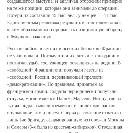
создавшегося выступа. И англичан отбросили примерно
на те же позиции, которые они занимали до операции.
Потери их составили 45 тыс. чел., у немцев — 41 тыс.
Единственным реальным результатом стал только опыт,
каким образом можно прорывать позиционную оборону
в будущих сражениях.
Русские войска в летних и осенних битвах во Франции
не участвовали. Потому что и их, хоть и с запозданием,
постигла судьба сослуживцев, оставшихся на родине. В
«свободной» Франции они получали газеты из
«свободной» России, переживающей прелести
«демократизации». По правилам, принятым во
французской армии, солдаты периодически получали
отпуска, могли ездить в Париж, Марсель, Ниццу, где их
тут же подхватывали «земляки» из политэмигрантов,
внушающие, что и почем. Сперва разложение охватило
лишь 1-ю бригаду, сформированную из горожан Москвы
и Самары (3-я была из крестьян-сибиряков). Отведенная