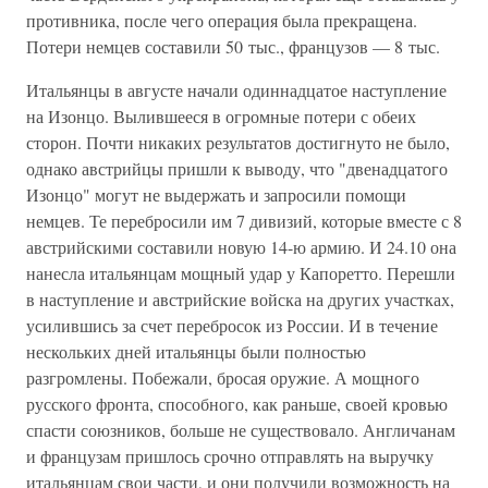
противника, после чего операция была прекращена.
Потери немцев составили 50 тыс., французов — 8 тыс.
Итальянцы в августе начали одиннадцатое наступление
на Изонцо. Вылившееся в огромные потери с обеих
сторон. Почти никаких результатов достигнуто не было,
однако австрийцы пришли к выводу, что "двенадцатого
Изонцо" могут не выдержать и запросили помощи
немцев. Те перебросили им 7 дивизий, которые вместе с 8
австрийскими составили новую 14-ю армию. И 24.10 она
нанесла итальянцам мощный удар у Капоретто. Перешли
в наступление и австрийские войска на других участках,
усилившись за счет перебросок из России. И в течение
нескольких дней итальянцы были полностью
разгромлены. Побежали, бросая оружие. А мощного
русского фронта, способного, как раньше, своей кровью
спасти союзников, больше не существовало. Англичанам
и французам пришлось срочно отправлять на выручку
итальянцам свои части, и они получили возможность на