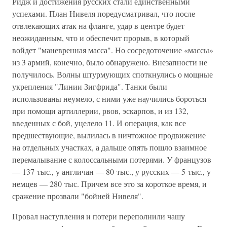
Ридж и достижения русских стали единственными
успехами. План Нивеля поредусматривал, что после
отвлекающих атак на фланге, удар в центре будет
неожиданным, что и обеспечит прорыв, в который
войдет "маневренная масса". Но сосредоточение «массы»
из 3 армий, конечно, было обнаружено. Внезапности не
получилось. Волны штурмующих споткнулись о мощные
укрепления "Линии Зигфрида". Танки были
использованы неумело, с ними уже научились бороться
при помощи артиллерии, рвов, эскарпов, и из 132,
введенных с бой, уцелело 11. И операция, как все
предшествующие, вылилась в ничтожное продвижение
на отдельных участках, а дальше опять пошло взаимное
перемалывание с колоссальными потерями. У французов
— 137 тыс., у англичан — 80 тыс., у русских — 5 тыс., у
немцев — 280 тыс. Причем все это за короткое время, и
сражение прозвали "бойней Нивеля".
Провал наступления и потери переполнили чашу