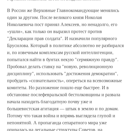
В России же Верховные Главнокомандующие менялись
один за другим. После великого князя Николая
Николаевича пост принял Алексеев, но ненадолго, его
«ушли», как только он выразил протест против
"Декларации прав солдата". И назначили популярного
Брусилова. Который в политике абсолютно не разбирался
и, по извечным комплексам русской интеллигенции,
попытался найти в бунтах некую "сермяжную правду".
Пробовал делать ставку на "новую, революционную
дисциплину", использовать "достижения демократии",
пробудить «сознательность», опереться на всевозможные
комитеты. Но разложение пошло еще быстрее. И в
обстановке послефевральской бестолковщины и развала
начала находить благодатную почву уже и
большевистская агитация — штык в землю и по домам.
Потому что такая война и впрямь выглядела глупой и
непонятной. А пропаганда сепаратного мира уже
опиралась на легальные структуры Советов, на