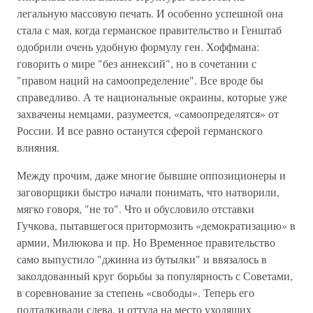
легальную массовую печать. И особенно успешной она
стала с мая, когда германское правительство и Генштаб
одобрили очень удобную формулу ген. Хоффмана:
говорить о мире "без аннексий", но в сочетании с
"правом наций на самоопределение". Все вроде бы
справедливо. А те национальные окраины, которые уже
захвачены немцами, разумеется, «самоопределятся» от
России. И все равно останутся сферой германского
влияния.
Между прочим, даже многие бывшие оппозиционеры и
заговорщики быстро начали понимать, что натворили,
мягко говоря, "не то". Что и обусловило отставки
Гучкова, пытавшегося притормозить «демократизацию» в
армии, Милюкова и пр. Но Временное правительство
само выпустило "джинна из бутылки" и ввязалось в
заколдованный круг борьбы за популярность с Советами,
в соревнование за степень «свободы». Теперь его
подталкивали слева, и оттуда на место уходящих