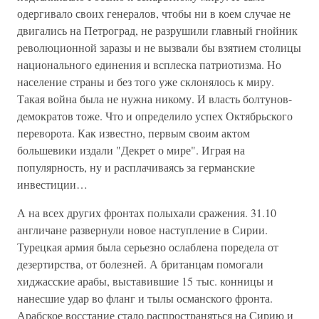
одергивало своих генералов, чтобы ни в коем случае не
двигались на Петроград, не разрушили главный гнойник
революционной заразы и не вызвали бы взятием столицы
национального единения и всплеска патриотизма. Но
население страны и без того уже склонялось к миру.
Такая война была не нужна никому. И власть болтунов-
демократов тоже. Что и определило успех Октябрьского
переворота. Как известно, первым своим актом
большевики издали "Декрет о мире". Играя на
популярность, ну и расплачиваясь за германские
инвестиции…
А на всех других фронтах полыхали сражения. 31.10
англичане развернули новое наступление в Сирии.
Турецкая армия была серьезно ослаблена поредела от
дезертирства, от болезней. А британцам помогали
хиджасские арабы, выставившие 15 тыс. конницы и
нанесшие удар во фланг и тылы османского фронта.
Арабское восстание стало распространяться на Сирию и