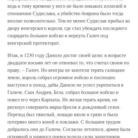
ведь к тому времени у него не было никаких иллюзий в
отношении Судислава, а убийство боярина было тогда
вполне позволительно. Тем не менее Судислав прибыл ко
двору венгерского короля, где стал убеждать последнего
снарядить большое войско и вернуть Галич под
венгерский протекторат.
Итак, в 1230 году Данило достиг своей цели: в возрасте
двадцати восьми лет он отвоевал то, что считал своим по
праву, – Галич. Но венгры не захотели терять галицкие
земли, король собрал огромное войско и поспешно
выступил в поход, дабы Данило не успел укрепиться в
Галиче. Сын Андрея, Бела, собрал большое войско и
повел его через Карпаты. Не желая терять время, он
рискнул совершить марш-бросок в дождливый сезон.
Переход был тяжелый, лошади вязли в грязи и было
потеряно много коней и поклажи. С большим трудом
добрались они до Галича. Согласно летописи, армия была
огромной и намного превосходила силы защитников