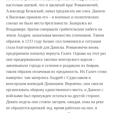
настолько шаткой, что и заклятый враг Романовичей,
Александр Бельзский, начал предлагать им союз. Данило
и Василько приняли его – в военных и политических
союзах не было места брезгливости. Базируясь во
Владимире, братья совершали грабительские набеги на
земли Андрея, захватывая множество пленников. Таким
образом, в 1233 году баланс сил поменялся и ситуация
стала благоприятной для Данилы. Романовичи вновь
предприняли попытку вернуть Галич. Однако на этот раз
они придерживались тактики венгерского короля –
завоевывали города и селения и раздавали их боярам,
таким образом оплачивая их преданность. Но Галич стоял
намертво: там заперлись Андрей с Судиславом и
венгерским воеводой Дианишем. Вероятно, они смогли
организовать оборону единственного моста, и Данило с
войсками был принужден остаться на другой стороне.
Девять недель они стояли лагерем, ожидая, пока на реке
не образуется крепкий лед, время работало на них: в