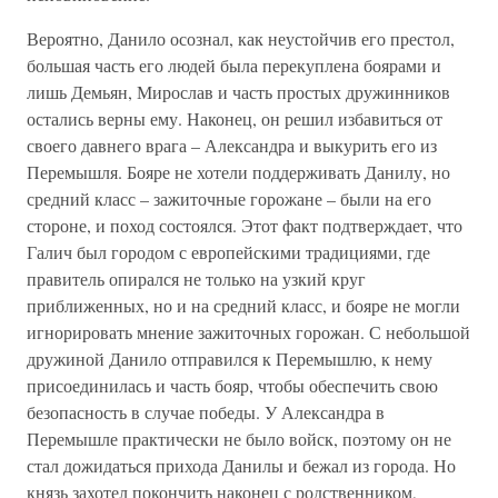
Вероятно, Данило осознал, как неустойчив его престол,
большая часть его людей была перекуплена боярами и
лишь Демьян, Мирослав и часть простых дружинников
остались верны ему. Наконец, он решил избавиться от
своего давнего врага – Александра и выкурить его из
Перемышля. Бояре не хотели поддерживать Данилу, но
средний класс – зажиточные горожане – были на его
стороне, и поход состоялся. Этот факт подтверждает, что
Галич был городом с европейскими традициями, где
правитель опирался не только на узкий круг
приближенных, но и на средний класс, и бояре не могли
игнорировать мнение зажиточных горожан. С небольшой
дружиной Данило отправился к Перемышлю, к нему
присоединилась и часть бояр, чтобы обеспечить свою
безопасность в случае победы. У Александра в
Перемышле практически не было войск, поэтому он не
стал дожидаться прихода Данилы и бежал из города. Но
князь захотел покончить наконец с родственником,