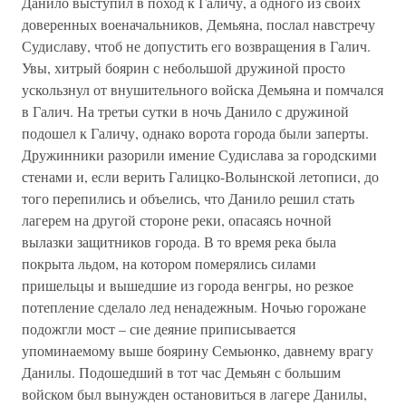
Данило выступил в поход к Галичу, а одного из своих
доверенных военачальников, Демьяна, послал навстречу
Судиславу, чтоб не допустить его возвращения в Галич.
Увы, хитрый боярин с небольшой дружиной просто
ускользнул от внушительного войска Демьяна и помчался
в Галич. На третьи сутки в ночь Данило с дружиной
подошел к Галичу, однако ворота города были заперты.
Дружинники разорили имение Судислава за городскими
стенами и, если верить Галицко-Волынской летописи, до
того перепились и объелись, что Данило решил стать
лагерем на другой стороне реки, опасаясь ночной
вылазки защитников города. В то время река была
покрыта льдом, на котором померялись силами
пришельцы и вышедшие из города венгры, но резкое
потепление сделало лед ненадежным. Ночью горожане
подожгли мост – сие деяние приписывается
упоминаемому выше боярину Семьюнко, давнему врагу
Данилы. Подошедший в тот час Демьян с большим
войском был вынужден остановиться в лагере Данилы,