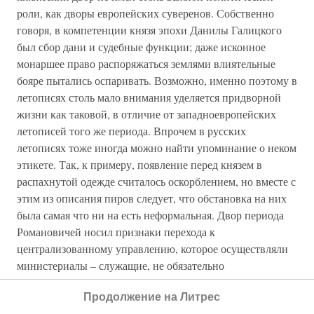
роли, как дворы европейских суверенов. Собственно
говоря, в компетенции князя эпохи Данилы Галицкого
был сбор дани и судебные функции; даже исконное
монаршее право распоряжаться землями влиятельные
бояре пытались оспаривать. Возможно, именно поэтому в
летописях столь мало внимания уделяется придворной
жизни как таковой, в отличие от западноевропейских
летописей того же периода. Впрочем в русских
летописях тоже иногда можно найти упоминание о неком
этикете. Так, к примеру, появление перед князем в
распахнутой одежде считалось оскорблением, но вместе с
этим из описания пиров следует, что обстановка на них
была самая что ни на есть неформальная. Двор периода
Романовичей носил признаки перехода к
централизованному управлению, которое осуществляли
министериалы – служащие, не обязательно
принадлежавшие к благородным семействам. Однако до
Продолжение на Литрес
тех пор, пока Данило Галицкий не получил реальной