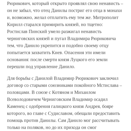
Рюрикович, который открыто проявлял свою ненависть –
он не забыл, что отец Данилы постриг его отца в монахи
и, возможно, желал отплатить ему тем же. Митрополит
Кирилл старался примирить князей, но тщетно:
Ростислав Пинский умело разжигал ненависть
черниговских князей и пугал Владимира Рюриковича
тем, что Данило укрепится и подобно своему отцу
попытается захватить Киев. Опасения эти имели
основания: после смерти князя Луцкого его земли
перешли под управление Данило.
Для борьбы с Данилой Владимир Рюрикович заключил
договор со старыми союзниками покойного Мстислава –
половцами. В союзе с Котяном и Михаилом
Всеволодовичем Черниговским Владимир осадил
Каменец с одобрения галицкого князя Андрея, бояре
которого, во главе с Судиславом, обещали предоставить
помощь против Данилы. Сам Данило мог рассчитывать
только на поляков, но до их прихода он смог