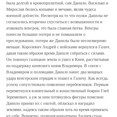
была долгой и кровопролитной, сам Данило, Василько и
Мирослав бились копьями и мечами, являя чудеса
военной доблести. Несмотря на то что полки Данилы не
согласились вторично спуститься с возвышенности и
атаковать венгров, это была славная битва. Венгры
понесли большие потери и не помышляли о
преследовании, потери же Данилы были несоизмеримо
меньше. Королевич Андрей с войсками вернулся в Галич,
давая таким образом время Даниле собраться с силами.
Он покинул галицкие земли и ушел в Киев, рассчитывая
на поддержку киевского князя Владимира. В союзе с
Владимиром и половцами Данило нанес два мощных
удара венгерским отрядам и пошел к Галичу. Как всегда,
успеху сопутствовало появление перебежчиков. Первым
переметнулся влиятельный и воинственный боярин Глеб
Зеремеевич, а уж за ним потянулись фигуры помельче.
Данило принял их с охотой, обласкал и наградил
землями, надеясь таким образом хоть на время привязать
их себе. Вероятно, позиция королевича Андрея стала