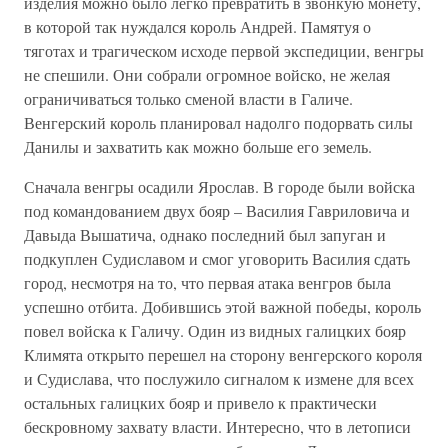
изделия можно было легко превратить в звонкую монету,
в которой так нуждался король Андрей. Памятуя о
тяготах и трагическом исходе первой экспедиции, венгры
не спешили. Они собрали огромное войско, не желая
ограничиваться только сменой власти в Галиче.
Венгерский король планировал надолго подорвать силы
Данилы и захватить как можно больше его земель.
Сначала венгры осадили Ярослав. В городе были войска
под командованием двух бояр – Василия Гавриловича и
Давыда Вышатича, однако последний был запуган и
подкуплен Судиславом и смог уговорить Василия сдать
город, несмотря на то, что первая атака венгров была
успешно отбита. Добившись этой важной победы, король
повел войска к Галичу. Один из видных галицких бояр
Климята открыто перешел на сторону венгерского короля
и Судислава, что послужило сигналом к измене для всех
остальных галицких бояр и привело к практически
бескровному захвату власти. Интересно, что в летописи