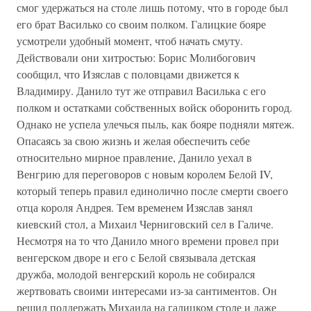
смог удержаться на столе лишь потому, что в городе был
его брат Василько со своим полком. Галицкие бояре
усмотрели удобный момент, чтоб начать смуту.
Действовали они хитростью: Борис Молибогович
сообщил, что Изяслав с половцами движется к
Владимиру. Данило тут же отправил Василька с его
полком и остатками собственных войск оборонить город.
Однако не успела улечься пыль, как бояре подняли мятеж.
Опасаясь за свою жизнь и желая обеспечить себе
относительно мирное правление, Данило уехал в
Венгрию для переговоров с новым королем Белой IV,
который теперь правил единолично после смерти своего
отца короля Андрея. Тем временем Изяслав занял
киевский стол, а Михаил Черниговский сел в Галиче.
Несмотря на то что Данило много времени провел при
венгерском дворе и его с Белой связывала детская
дружба, молодой венгерский король не собирался
жертвовать своими интересами из-за сантиментов. Он
решил поддержать Михаила на галицком столе и даже