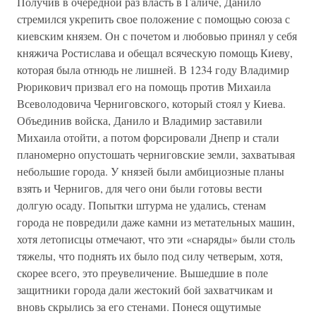
Получив в очередной раз власть в Галиче, Данило
стремился укрепить свое положение с помощью союза с
киевским князем. Он с почетом и любовью принял у себя
княжича Ростислава и обещал всяческую помощь Киеву,
которая была отнюдь не лишней. В 1234 году Владимир
Рюрикович призвал его на помощь против Михаила
Всеволодовича Черниговского, который стоял у Киева.
Объединив войска, Данило и Владимир заставили
Михаила отойти, а потом форсировали Днепр и стали
планомерно опустошать черниговские земли, захватывая
небольшие города. У князей были амбициозные планы
взять и Чернигов, для чего они были готовы вести
долгую осаду. Попытки штурма не удались, стенам
города не повредили даже камни из метательных машин,
хотя летописцы отмечают, что эти «снаряды» были столь
тяжелы, что поднять их было под силу четверым, хотя,
скорее всего, это преувеличение. Вышедшие в поле
защитники города дали жестокий бой захватчикам и
вновь скрылись за его стенами. Понеся ощутимые