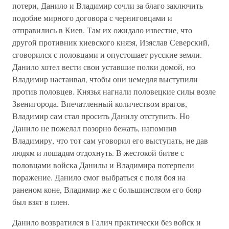
потери, Данило и Владимир сочли за благо заключить
подобие мирного договора с черниговцами и
отправились в Киев. Там их ожидало известие, что
другой противник киевского князя, Изяслав Северский,
сговорился с половцами и опустошает русские земли.
Данило хотел вести свои уставшие полки домой, но
Владимир настаивал, чтобы они немедля выступили
против половцев. Князья нагнали половецкие силы возле
Звенигорода. Впечатленный количеством врагов,
Владимир сам стал просить Данилу отступить. Но
Данило не пожелал позорно бежать, напомнив
Владимиру, что тот сам уговорил его выступать, не дав
людям и лошадям отдохнуть. В жестокой битве с
половцами войска Данилы и Владимира потерпели
поражение. Данило смог выбраться с поля боя на
раненом коне, Владимир же с большинством его бояр
был взят в плен.
Данило возвратился в Галич практически без войск и