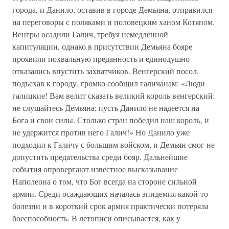
города, и Данило, оставив в городе Демьяна, отправился
на переговоры с поляками и половецким ханом Котяном.
Венгры осадили Галич, требуя немедленной
капитуляции, однако в присутствии Демьяна бояре
проявили похвальную преданность и единодушно
отказались впустить захватчиков. Венгерский посол,
подъехав к городу, громко сообщил галичанам: «Люди
галицкие! Вам велит сказать великий король венгерский:
не слушайтесь Демьяна; пусть Данило не надеется на
Бога и свои силы. Столько стран победил наш король, и
не удержится против него Галич!» Но Данило уже
подходил к Галичу с большим войском, и Демьян смог не
допустить предательства среди бояр. Дальнейшие
события опровергают известное высказывание
Наполеона о том, что Бог всегда на стороне сильной
армии. Среди осаждающих началась эпидемия какой-то
болезни и в короткий срок армия практически потеряла
боеспособность. В летописи описывается, как у