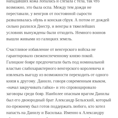
нападавших кожа лопалась и слезала с тела, так что
возможно, это была оспа. Между тем дожди не
переставали, у венгров от постоянной сырости
разваливалась обувь и конская сбруя. А потом от дождей
сильно разлился Днестр, и венгры в тяжелейших
условиях вынуждены были отходить. Немного воинов
вышли живыми из галицких земель.
Счастливое избавление от венгерского войска не
гарантировало свежеиспеченному князю покой.
Галицкие бояре предпочитали быть под номинальной
властью слабохарактерного венгерского королевича и
извлекать выгоду из возможности переходить от одного
князя к другому. Данило, говоря современным языком,
«начал закручивать гайки» и это спровоцировало
заговоры среди бояр. Наиболее опасным врагом Данилы
был его двоюродный брат Александр Бельзский, который
по-прежнему был готов поддержать любого, кто хотел
напасть на Данилу и Василька. Именно к Александру