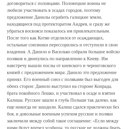
договориться с половцами. Половецкие воины не
любили участвовать в осадах городов, поэтому
предложение Данилы ограбить галицкие земли,
находящиеся под протекторатом Андрея, и сразу же
убраться восвояси показалось им привлекательным.
После того как Котян отделился от осаждающих,
остальные союзники перессорились и отступили в свои
владения. А Данило и Василько собрали большое войско
поляков и двинулись по направлению к Киеву. Им
навстречу вышли послы от киевского и черниговского
князей с предложением мира: Данило это предложение
принял. Его военный союз с поляками был выгоден для
обеих сторон: Данило выступил на стороне Конрада,
брата покойного Лешко, и участвовал в осаде и взятии
Калиша. Русские зашли в глубь Польши так далеко, как
еще никогда не заходили. Калиш сдался практически без
боя, и довольные военным успехом русские и поляки
заключили между собой такое соглашение: «Если между
ними будут вперед усобицы, то русские не должны брать