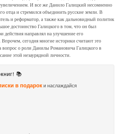
еувеличением. И все же Данило Галицкий несомненно
го отца и стремился объединить русские земли. В
тель и реформатор, а также как дальновидный политик
шое достоинство Галицкого в том, что он был
вои действия направлял на улучшение его
. Впрочем, сегодня многие историки считают это
на вопрос о роли Данилы Романовича Галицкого в
сание этой незаурядной личности.
книг! 📚
писки в подарок
и наслаждайся