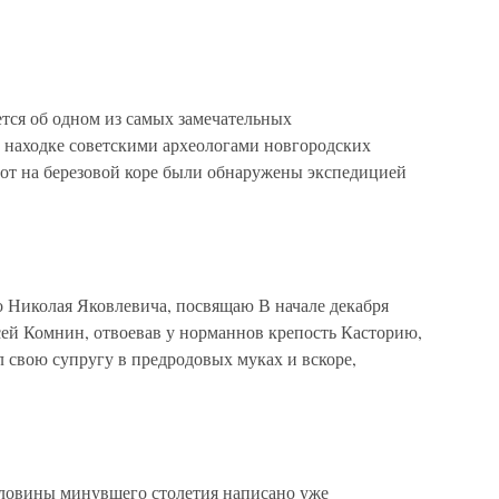
тся об одном из самых замечательных
 находке советскими археологами новгородских
мот на березовой коре были обнаружены экспедицией
 Николая Яковлевича, посвящаю В начале декабря
сей Комнин, отвоевав у норманнов крепость Касторию,
л свою супругу в предродовых муках и вскоре,
овины минувшего столетия написано уже