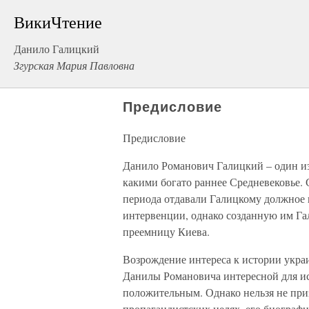
ВикиЧтение
Данило Галицкий
Згурская Мария Павловна
Предисловие
Предисловие
Данило Романович Галицкий – один из
какими богато раннее Средневековье. С
периода отдавали Галицкому должное 
интервенции, однако созданную им Га
преемницу Киева.
Возрождение интереса к истории украи
Данилы Романовича интересной для ис
положительным. Однако нельзя не приз
пропагандистских целях, его биографи