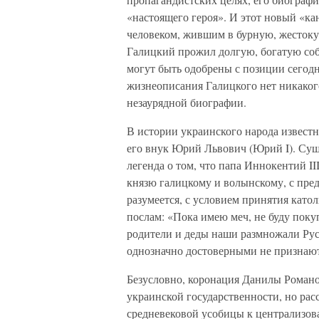
«настоящего героя». И этот новый «ка
человеком, жившим в бурную, жестоку
Галицкий прожил долгую, богатую соб
могут быть одобрены с позиции сегод
жизнеописания Галицкого нет никаког
незаурядной биографии.
В истории украинского народа извест
его внук Юрий Львович (Юрий I). Суще
легенда о том, что папа Иннокентий I
князю галицкому и волынскому, с пре
разумеется, с условием принятия като
послам: «Пока имею меч, не буду поку
родители и деды наши размножали Рус
однозначно достоверными не признают
Безусловно, коронация Данилы Романо
украинской государственности, но расс
средневековой усобицы к централизов