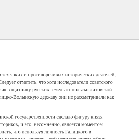
 тех ярких и противоречивых исторических деятелей,
ледует отметить, что хотя исследователи советского
как защитнику русских земель от польско-литовской
лицко-Волынскую державу они не рассматривали как
нской государственности сделало фигуру князя
ториков, и это, несомненно, является моментом
нать, что используя личность Галицкого в
ю частенько «чистят», дабы придать князю облик