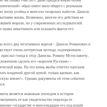
нонический» образ имеет мало общего с реальным
ю эпоху усобиц и монголо-татарских набегов. Данило
ытиями жизнь. Возможно, многие его действия не
няшней морали, но у современных исследователей
о права замалчивать или искажать факты его
ны всего два легитимных короля – Данило Романович и
ствует очень интересная легенда, подчеркиваем –
II прислал гонца к отцу Данилы, Роману Мстиславичу,
дложением сделать его «королем Русским» –
лической веры. На что князь якобы ответил папским
пать владений другой ценой, только кровью, как
скую землю!». Однако документы об этом событии
ся.
вича является знаковым эпизодом в истории
матривать ее как свидетельство перехода от
анному государству и консолидации его под рукой