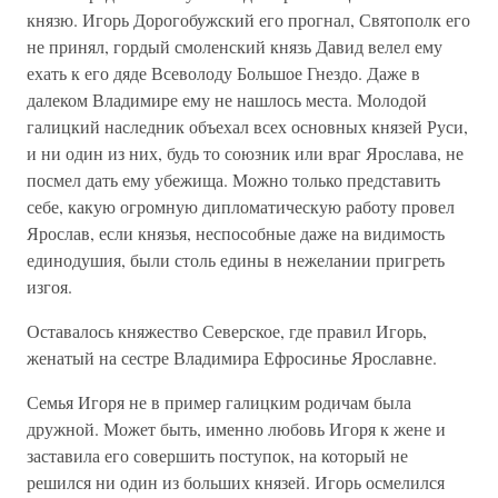
князю. Игорь Дорогобужский его прогнал, Святополк его
не принял, гордый смоленский князь Давид велел ему
ехать к его дяде Всеволоду Большое Гнездо. Даже в
далеком Владимире ему не нашлось места. Молодой
галицкий наследник объехал всех основных князей Руси,
и ни один из них, будь то союзник или враг Ярослава, не
посмел дать ему убежища. Можно только представить
себе, какую огромную дипломатическую работу провел
Ярослав, если князья, неспособные даже на видимость
единодушия, были столь едины в нежелании пригреть
изгоя.
Оставалось княжество Северское, где правил Игорь,
женатый на сестре Владимира Ефросинье Ярославне.
Семья Игоря не в пример галицким родичам была
дружной. Может быть, именно любовь Игоря к жене и
заставила его совершить поступок, на который не
решился ни один из больших князей. Игорь осмелился