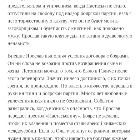
предательством и унижением, когда Настасьи не стало,
отпустили на свободу под надзор боярской партии, взяв с
него торжественную клятву, что он не будет мстить
заговорщикам и будет жить с княгиней, как положено
мужу. Ярослав такую клятву дал, но затаил в душе лютую
ненависть.
Внешне Ярослав выполнял условия договора с боярами.
Он ни слова не возразил против возвращения сына и
жены. Летописи молчат о том, что было в Галиче после
этого переворота. Значит, ничего достойного, с их точки
зрения, не происходило. Но власть в княжестве перешла в
руки княгини и боярской партии. Много лет любовные
увлечения князя никого не беспокоили. События
разыгрались, когда возникла опасность, что Ярослав
передаст престол «Настасьевичу». Бояре не желали,
чтобы их владения и поместья стали ареной княжеских
междоусобиц. Если за Ольгу встанут ее родичи, которым
нужен лишь предлог, чтобы напасть на богатые южные