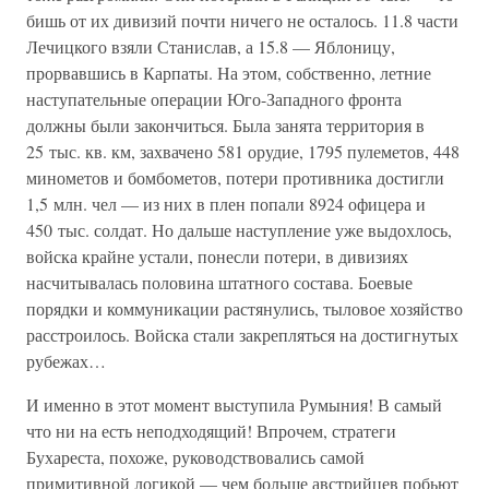
бишь от их дивизий почти ничего не осталось. 11.8 части
Лечицкого взяли Станислав, а 15.8 — Яблоницу,
прорвавшись в Карпаты. На этом, собственно, летние
наступательные операции Юго-Западного фронта
должны были закончиться. Была занята территория в
25 тыс. кв. км, захвачено 581 орудие, 1795 пулеметов, 448
минометов и бомбометов, потери противника достигли
1,5 млн. чел — из них в плен попали 8924 офицера и
450 тыс. солдат. Но дальше наступление уже выдохлось,
войска крайне устали, понесли потери, в дивизиях
насчитывалась половина штатного состава. Боевые
порядки и коммуникации растянулись, тыловое хозяйство
расстроилось. Войска стали закрепляться на достигнутых
рубежах…
И именно в этот момент выступила Румыния! В самый
что ни на есть неподходящий! Впрочем, стратеги
Бухареста, похоже, руководствовались самой
примитивной логикой — чем больше австрийцев побьют