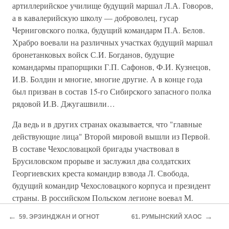
артиллерийское училище будущий маршал Л.А. Говоров,
а в кавалерийскую школу — доброволец, гусар
Черниговского полка, будущий командарм П.А. Белов.
Храбро воевали на различных участках будущий маршал
бронетанковых войск С.И. Богданов, будущие
командармы прапорщики Г.П. Сафонов, Ф.И. Кузнецов,
И.В. Болдин и многие, многие другие. А в конце года
был призван в состав 15-го Сибирского запасного полка
рядовой И.В. Джугашвили…
Да ведь и в других странах оказывается, что "главные
действующие лица" Второй мировой вышли из Первой.
В составе Чехословацкой бригады участвовал в
Брусиловском прорыве и заслужил два солдатских
Георгиевских креста командир взвода Л. Свобода,
будущий командир Чехословацкого корпуса и президент
страны. В российском Польском легионе воевал М.
Жимерский, будущий главнокомандующий Войска
←
→
59. ЭРЗИНДЖАН И ОГНОТ
61. РУМЫНСКИЙ ХАОС
Польского. Во Франции после ухода с поста Первого