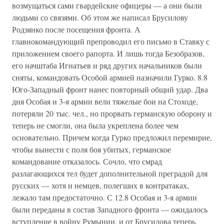
возмущаться сами гвардейские офицеры — а они были
людьми со связями. Об этом же написал Брусилову
Родзянко после посещения фронта. А
главнокомандующий препроводил его письмо в Ставку с
приложением своего рапорта. И лишь тогда Безобразов,
его начштаба Игнатьев и ряд других начальников были
сняты, командовать Особой армией назначили Гурко. 8.8
Юго-Западный фронт нанес повторный общий удар. Два
дня Особая и 3-я армии вели тяжелые бои на Стоходе,
потеряли 20 тыс. чел., но прорвать германскую оборону и
теперь не смогли, она была укреплена более чем
основательно. Причем когда Гурко предложил перемирие,
чтобы вынести с поля боя убитых, германское
командование отказалось. Сочло, что смрад
разлагающихся тел будет дополнительной преградой для
русских — хотя и немцев, полегших в контратаках,
лежало там предостаточно. С 12.8 Особая и 3-я армии
были переданы в состав Западного фронта — ожидалось
вступление в войну Румынии, и от Брусилова теперь