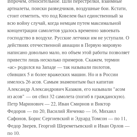
Впрочем, относительное. Шли перестрелки, взаимные
артналеты, поиски разведчиков, воздушные бои. Кстати,
стоит отметить, что под Ковелем был единственный за
всю войну случай, когда немцам путем максимальной
концентрации самолетов удалось временно завоевать
господство в воздухе. Русские летчики им не уступали. О
действиях отечественной авиации в Первую мировую
написано довольно мало, но объем этой работы позволяет
привести лишь несколько примеров. Скажем, термин
«ас» родился на Западе — так называли пилотов,
сбивших 5 и более вражеских машин. Но и в России
имелось 26 асов. Самым знаменитым был капитан
Александр Александрович Казаков, его называли "асом
из асов" — он сбил 32 самолета (погиб в гражданскую).
Петр Маринович — 22, Иван Смирнов и Виктор
Федоров — по 20, Василий Янченко — 16, Михаил
Сафонов, Борис Сергиевский и Эдуард Томсон — по 11,
Федор Зверев, Георгий Шереметьевский и Иван Орлов —
по 10.