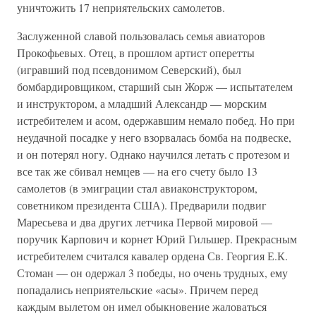
уничтожить 17 неприятельских самолетов.
Заслуженной славой пользовалась семья авиаторов
Прокофьевых. Отец, в прошлом артист оперетты
(игравший под псевдонимом Северский), был
бомбардировщиком, старший сын Жорж — испытателем
и инструктором, а младший Александр — морским
истребителем и асом, одержавшим немало побед. Но при
неудачной посадке у него взорвалась бомба на подвеске,
и он потерял ногу. Однако научился летать с протезом и
все так же сбивал немцев — на его счету было 13
самолетов (в эмиграции стал авиаконструктором,
советником президента США). Предварили подвиг
Маресьева и два других летчика Первой мировой —
поручик Карпович и корнет Юрий Гильшер. Прекрасным
истребителем считался кавалер ордена Св. Георгия Е.К.
Стоман — он одержал 3 победы, но очень трудных, ему
попадались неприятельские «асы». Причем перед
каждым вылетом он имел обыкновение жаловаться