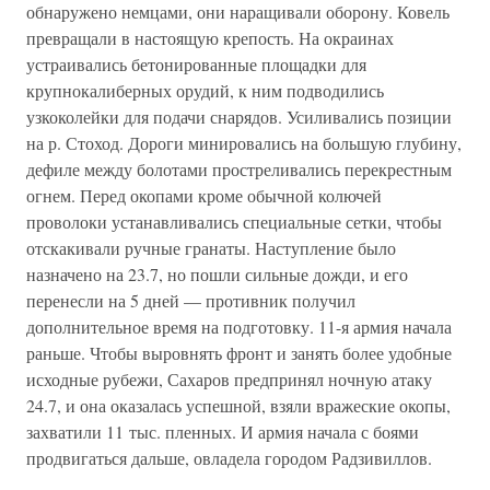
обнаружено немцами, они наращивали оборону. Ковель
превращали в настоящую крепость. На окраинах
устраивались бетонированные площадки для
крупнокалиберных орудий, к ним подводились
узкоколейки для подачи снарядов. Усиливались позиции
на р. Стоход. Дороги минировались на большую глубину,
дефиле между болотами простреливались перекрестным
огнем. Перед окопами кроме обычной колючей
проволоки устанавливались специальные сетки, чтобы
отскакивали ручные гранаты. Наступление было
назначено на 23.7, но пошли сильные дожди, и его
перенесли на 5 дней — противник получил
дополнительное время на подготовку. 11-я армия начала
раньше. Чтобы выровнять фронт и занять более удобные
исходные рубежи, Сахаров предпринял ночную атаку
24.7, и она оказалась успешной, взяли вражеские окопы,
захватили 11 тыс. пленных. И армия начала с боями
продвигаться дальше, овладела городом Радзивиллов.