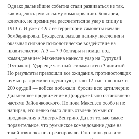
Однако дальнейшие события стали развиваться не так,
как виделось румынскому командованию. Болгария,
конечно, не преминула рассчитаться за удар в спину в
1913 г. И уже с 4.9 с ее территории самолеты начали
бомбардировки Бухареста, вызвав панику населения и
оказывая сильное психологическое воздействие на
правительство. А 5 — 7.9 болгары и немцы под
командованием Макензена нанесли удар на Туртукай
(Тутракан). Удар еще частный, силами всего 3 дивизий.
Но результаты превзошли все ожидания, противостоящих
румын разгромили подчистую, взяли 12 тыс. пленных и
200 орудий — войска побежали, бросив всю артиллерию.
Дальнейшее продвижение в Добрудже было остановлено
частями Зайончковского. Но пока Макензен особо и не
напирал, его целью было лишь отвлечь румын от
продвижения в Австро-Венгрию. Да вот только самое
поразительное, что румынское командование даже на
такой «звонок» не отреагировало. Оно лишь усилило