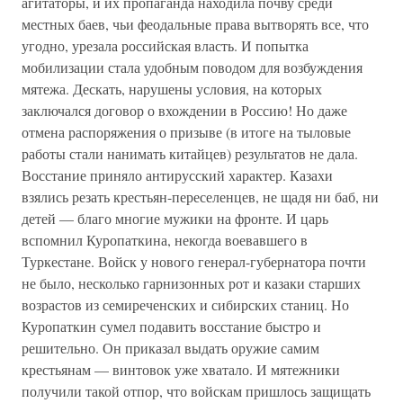
агитаторы, и их пропаганда находила почву среди
местных баев, чьи феодальные права вытворять все, что
угодно, урезала российская власть. И попытка
мобилизации стала удобным поводом для возбуждения
мятежа. Дескать, нарушены условия, на которых
заключался договор о вхождении в Россию! Но даже
отмена распоряжения о призыве (в итоге на тыловые
работы стали нанимать китайцев) результатов не дала.
Восстание приняло антирусский характер. Казахи
взялись резать крестьян-переселенцев, не щадя ни баб, ни
детей — благо многие мужики на фронте. И царь
вспомнил Куропаткина, некогда воевавшего в
Туркестане. Войск у нового генерал-губернатора почти
не было, несколько гарнизонных рот и казаки старших
возрастов из семиреченских и сибирских станиц. Но
Куропаткин сумел подавить восстание быстро и
решительно. Он приказал выдать оружие самим
крестьянам — винтовок уже хватало. И мятежники
получили такой отпор, что войскам пришлось защищать