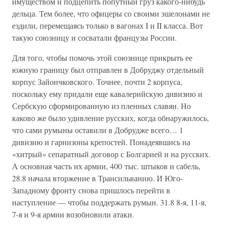
имуществом и подцепить попутный груз какого-нибудь
дельца. Тем более, что офицеры со своими эшелонами не
ездили, перемещаясь только в вагонах I и II класса. Вот
такую союзницу и сосватали французы России.
Для того, чтобы помочь этой союзнице прикрыть ее
южную границу был отправлен в Добруджу отдельный
корпус Зайончковского. Точнее, почти 2 корпуса,
поскольку ему придали еще кавалерийскую дивизию и
Сербскую сформированную из пленных славян. Но
каково же было удивление русских, когда обнаружилось,
что сами румыны оставили в Добрудже всего… 1
дивизию и гарнизоны крепостей. Понадеявшись на
«хитрый» сепаратный договор с Болгарией и на русских.
А основная часть их армии, 400 тыс. штыков и сабель,
28.8 начала вторжение в Трансильванию. И Юго-
Западному фронту снова пришлось перейти в
наступление — чтобы поддержать румын. 31.8 8-я, 11-я,
7-я и 9-я армии возобновили атаки.