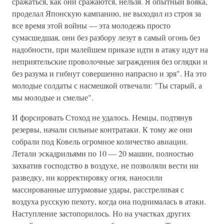
сражаться, как они сражаются, нельзя. Я опытный вояка,
проделал Японскую кампанию, не выходил из строя за
все время этой войны — эта молодежь просто
сумасшедшая, они без разбору лезут в самый огонь без
надобности, при малейшем приказе идти в атаку идут на
неприятельские проволочные заграждения без оглядки и
без разума и гибнут совершенно напрасно и зря". На это
молодые солдаты с насмешкой отвечали: "Ты старый, а
мы молодые и смелые".
И форсировать Стоход не удалось. Немцы, подтянув
резервы, начали сильные контратаки. К тому же они
собрали под Ковель огромное количество авиации.
Летали эскадрильями по 10 — 20 машин, полностью
захватив господство в воздухе, не позволяли вести ни
разведку, ни корректировку огня, наносили
массированные штурмовые удары, расстреливая с
воздуха русскую пехоту, когда она поднималась в атаки.
Наступление застопорилось. Но на участках других