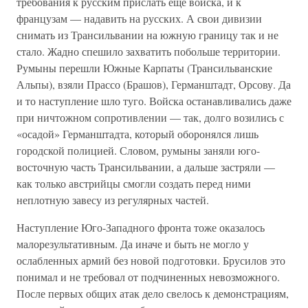
требования к русским прислать еще войска, и к
французам — надавить на русских. А свои дивизии
снимать из Трансильвании на южную границу так и не
стало. Жадно спешило захватить побольше территории.
Румыны перешли Южные Карпаты (Трансильванские
Альпы), взяли Прассо (Брашов), Германштадт, Орсову. Да
и то наступление шло туго. Войска останавливались даже
при ничтожном сопротивлении — так, долго возились с
«осадой» Германштадта, который оборонялся лишь
городской полицией. Словом, румыны заняли юго-
восточную часть Трансильвании, а дальше застряли —
как только австрийцы смогли создать перед ними
неплотную завесу из регулярных частей.
Наступление Юго-Западного фронта тоже оказалось
малорезультативным. Да иначе и быть не могло у
ослабленных армий без новой подготовки. Брусилов это
понимал и не требовал от подчиненных невозможного.
После первых общих атак дело свелось к демонстрациям,