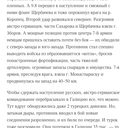
пленных. А 9.8 перешел в наступление и смежный с
ними фланг Щербачева и тоже опрокинул врага на р.
Коропец. Второй удар развивался севернее. Разгромив
австро-германцев, части Сахарова и Щербачева взяли г.
Зборов. А мощные позиции против центра 7-й армии
немцам пришлось оставить почти без боя — их обходили
с северо-запада и юго-запада. Противник стал спешно
выводить войска из образовавшегося «котла», бросив
понастроенные фортификации, часть тяжелой
артиллерии, огромные запасы снарядов и имущества. 7-я
армия, преследуя врага, взяла г. Монастыриску и
продвинулась на запад на 40–50 км.
Чтобы сдержать наступление русских, австро-германское
командование перебрасывало в Галицию все, что можно.
Тут вдруг обнаружились даже 2 турецких дивизии. Но,
затыкая дыры, противник вводил в бой новые
соединения разрозненно, и их били по очереди. И турок
тоже разгромили. Они потеряли в Галиции 35 тыс. — то