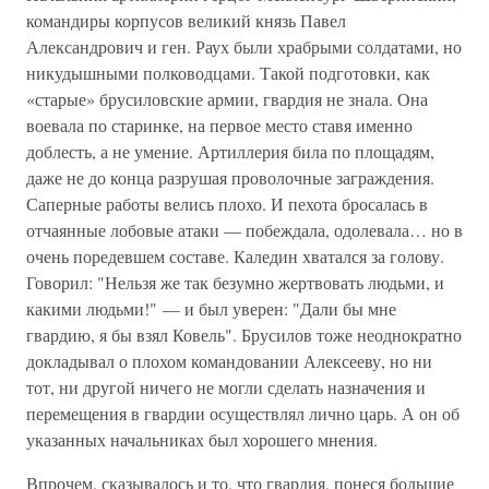
командиры корпусов великий князь Павел
Александрович и ген. Раух были храбрыми солдатами, но
никудышными полководцами. Такой подготовки, как
«старые» брусиловские армии, гвардия не знала. Она
воевала по старинке, на первое место ставя именно
доблесть, а не умение. Артиллерия била по площадям,
даже не до конца разрушая проволочные заграждения.
Саперные работы велись плохо. И пехота бросалась в
отчаянные лобовые атаки — побеждала, одолевала… но в
очень поредевшем составе. Каледин хватался за голову.
Говорил: "Нельзя же так безумно жертвовать людьми, и
какими людьми!" — и был уверен: "Дали бы мне
гвардию, я бы взял Ковель". Брусилов тоже неоднократно
докладывал о плохом командовании Алексееву, но ни
тот, ни другой ничего не могли сделать назначения и
перемещения в гвардии осуществлял лично царь. А он об
указанных начальниках был хорошего мнения.
Впрочем, сказывалось и то, что гвардия, понеся большие