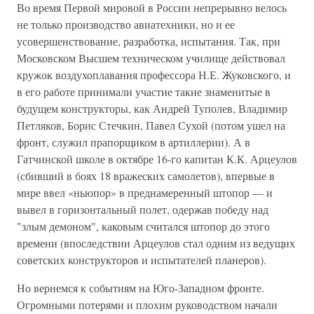
Во время Первой мировой в России непрерывно велось
не только производство авиатехники, но и ее
усовершенствование, разработка, испытания. Так, при
Московском Высшем техническом училище действовал
кружок воздухоплавания профессора Н.Е. Жуковского, и
в его работе принимали участие такие знаменитые в
будущем конструкторы, как Андрей Туполев, Владимир
Петляков, Борис Стечкин, Павел Сухой (потом ушел на
фронт, служил прапорщиком в артиллерии). А в
Гатчинской школе в октябре 16-го капитан К.К. Арцеулов
(сбивший в боях 18 вражеских самолетов), впервые в
мире ввел «ньюпор» в преднамеренный штопор — и
вывел в горизонтальный полет, одержав победу над
"злым демоном", каковым считался штопор до этого
времени (впоследствии Арцеулов стал одним из ведущих
советских конструкторов и испытателей планеров).
Но вернемся к событиям на Юго-Западном фронте.
Огромными потерями и плохим руководством начали