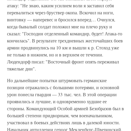
атаку: "Не знаю, каким усилием воли я заставил себя
перевалиться через бруствер окопа. Вскочил на ноги,
винтовку — наперевес и бросился вперед… Очнулся,
когда бывалый солдат положил мне на плечо руку и
сказал: "Господин отделенный командир, будет! Атака-то
кончилась". В результате трехдневных жесточайших боев
армии продвинулись на 10 км и вышли к р. Стоход уже
не только в нижнем, но и в верхнем ее течении.
Людендорф писал: "Восточный фронт опять переживал
тяжелые дни".
Но дальнейшие попытки штурмовать германские
позиции отражались с большими потерями, и основной
урон понесла гвардия — 33 тыс. чел. В этой операции
проявились и лучшие, и одновременно худшие ее
стороны. Командующий Особой армией Безобразов был в
большей степени придворным, чем военачальником,
участвовал в боевых действиях лишь в далекой юности.
Начальник артиллерии герцог Мекленбург-Шверинский,