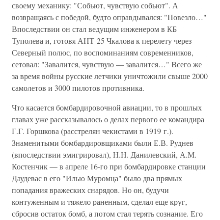
своему механику: "Собьют, чувствую собьют". А
возвращаясь с победой, будто оправдывался: "Повезло…"
Впоследствии он стал ведущим инженером в КБ
Туполева и, готовя АНТ-25 Чкалова к перелету через
Северный полюс, по воспоминаниям современников,
сетовал: "Завалится, чувствую — завалится…" Всего же
за время войны русские летчики уничтожили свыше 2000
самолетов и 3000 пилотов противника.
Что касается бомбардировочной авиации, то в прошлых
главах уже рассказывалось о делах первого ее командира
Г.Г. Горшкова (расстрелян чекистами в 1919 г.).
Знаменитыми бомбардировщиками были Е.В. Руднев
(впоследствии эмигрировал), Н.Н. Данилевский, А.М.
Костенчик — в апреле 16-го при бомбардировке станции
Даудевас в его "Илью Муромца" было два прямых
попадания вражеских снарядов. Но он, будучи
контуженным и тяжело раненным, сделал еще круг,
сбросив остаток бомб, а потом стал терять сознание. Его