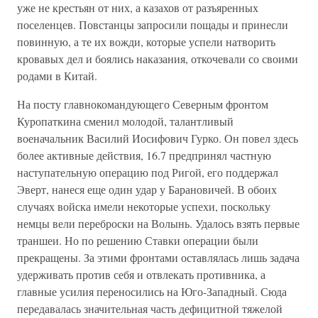
уже не крестьян от них, а казахов от разъяренных
поселенцев. Повстанцы запросили пощады и принесли
повинную, а те их вожди, которые успели натворить
кровавых дел и боялись наказания, откочевали со своими
родами в Китай.
На посту главнокомандующего Северным фронтом
Куропаткина сменил молодой, талантливый
военачальник Василий Иосифович Гурко. Он повел здесь
более активные действия, 16.7 предпринял частную
наступательную операцию под Ригой, его поддержал
Эверт, нанеся еще один удар у Барановичей. В обоих
случаях войска имели некоторые успехи, поскольку
немцы вели переброски на Волынь. Удалось взять первые
траншеи. Но по решению Ставки операции были
прекращены. За этими фронтами оставлялась лишь задача
удерживать против себя и отвлекать противника, а
главные усилия переносились на Юго-Западный. Сюда
передавалась значительная часть дефицитной тяжелой