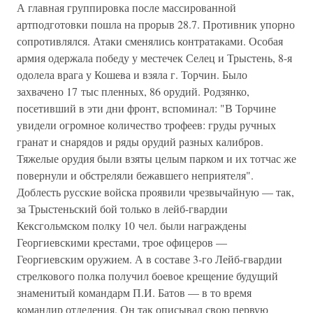
А главная группировка после массированной
артподготовки пошла на прорыв 28.7. Противник упорно
сопротивлялся. Атаки сменялись контратаками. Особая
армия одержала победу у местечек Селец и Трыстень, 8-я
одолела врага у Кошева и взяла г. Торчин. Было
захвачено 17 тыс пленных, 86 орудий. Родзянко,
посетивший в эти дни фронт, вспоминал: "В Торчине
увидели огромное количество трофеев: груды ручных
гранат и снарядов и ряды орудий разных калибров.
Тяжелые орудия были взяты целым парком и их тотчас же
повернули и обстреляли бежавшего неприятеля".
Доблесть русские войска проявили чрезвычайную — так,
за Трыстеньский бой только в лейб-гвардии
Кексгольмском полку 10 чел. были награждены
Георгиевскими крестами, трое офицеров —
Георгиевским оружием. А в составе 3-го Лейб-гвардии
стрелкового полка получил боевое крещение будущий
знаменитый командарм П.И. Батов — в то время
командир отделения. Он так описывал свою первую