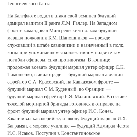
Георгиевского банта.
На Балтфлоте водил в атаки свой эсминец будущий
адмирал капитан II ранга Л.М. Галлер. На Западном
фронте командовал Мингрельским полком будущий
маршал полковник Б.М. Шапошников — прежде
служивший в штабе кавдивизии и назначенный в полк,
когда при упоминавшемся коллективном подвиге там
погибли офицеры, сняв противогазы. В коннице
продолжал воевать будущий маршал унтер-офицер С.К.
Тимошенко, в авиаотряде — будущий маршал авиации
ефрейтор С.А. Красовский, на Кавказском фронте —
будущий маршал С.М. Буденный, во Франции —
будущий маршал ефрейтор Р.Я. Малиновский. В составе
тяжелой мортирной бригады готовился к отправке на
фронт будущий маршал унтер-офицер И.С. Конев.
Заканчивал кавалерийскую школу будущий маршал И.Х.
Баграмян, а морское училище — будущий Адмирал Флота
И.С. Исаков. Поступил в Константиновское