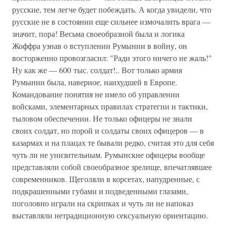
русские, тем легче будет побеждать. А когда увидели, что
русские не в состоянии еще сильнее измочалить врага —
значит, пора! Весьма своеобразной была и логика
Жоффра узнав о вступлении Румынии в войну, он
восторженно провозгласил: "Ради этого ничего не жаль!"
Ну как же — 600 тыс. солдат!.. Вот только армия
Румынии была, наверное, наихудшей в Европе.
Командование понятия не имело об управлении
войсками, элементарных правилах стратегии и тактики,
тыловом обеспечении. Не только офицеры не знали
своих солдат, но порой и солдаты своих офицеров — в
казармах и на плацах те бывали редко, считая это для себя
чуть ли не унизительным. Румынские офицеры вообще
представляли собой своеобразное зрелище, впечатлявшее
современников. Щеголяли в корсетах, напудренные, с
подкрашенными губами и подведенными глазами,
поголовно играли на скрипках и чуть ли не напоказ
выставляли нетрадиционную сексуальную ориентацию.