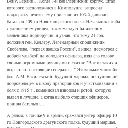
Вену, Берлин… Когда 3-й кавалерийский корпус, штаб
которого расположился в Кимполунге, запросил
поддержку пехоты, ему прислали из 103-й дивизии
батальон 409-го Новохоперского полка. Начальник штаба
с удивлением увидел, что командует батальоном
мальчишка-подпоручик, и узнав, что тому 21 год,
доложил ген. Келлеру. Легендарный сподвижник
Скобелева, "первая шашка России", вышел, посмотрел с
доброй улыбкой на молодого офицера, взял его голову
своими огромными ручищами и сказал: "Вот из таких и
вырастают настоящие генералы…" Этим «мальчишкой»
был А.М. Василевский. Будущий маршал, поступивший
добровольцем в школу прапорщиков и участвовавший в
боях с 1915 г., командовал взводом и ротой, которую
вывел в лучшие, а когда выбило старших офицеров,
принял батальон…
А рядом, в той же 9-й армии, сражался унтер-офицер 10-
го Новгородского драгунского полка, будущий маршал,