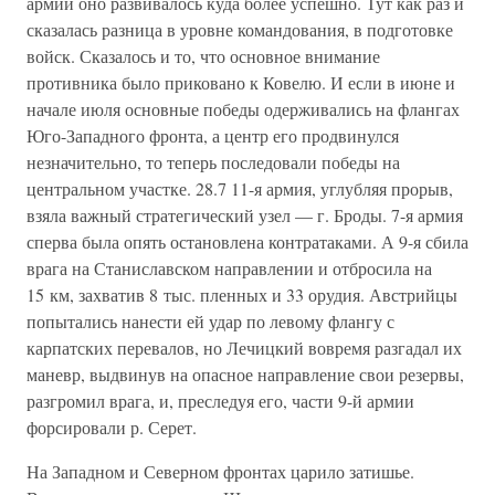
армий оно развивалось куда более успешно. Тут как раз и
сказалась разница в уровне командования, в подготовке
войск. Сказалось и то, что основное внимание
противника было приковано к Ковелю. И если в июне и
начале июля основные победы одерживались на флангах
Юго-Западного фронта, а центр его продвинулся
незначительно, то теперь последовали победы на
центральном участке. 28.7 11-я армия, углубляя прорыв,
взяла важный стратегический узел — г. Броды. 7-я армия
сперва была опять остановлена контратаками. А 9-я сбила
врага на Станиславском направлении и отбросила на
15 км, захватив 8 тыс. пленных и 33 орудия. Австрийцы
попытались нанести ей удар по левому флангу с
карпатских перевалов, но Лечицкий вовремя разгадал их
маневр, выдвинув на опасное направление свои резервы,
разгромил врага, и, преследуя его, части 9-й армии
форсировали р. Серет.
На Западном и Северном фронтах царило затишье.