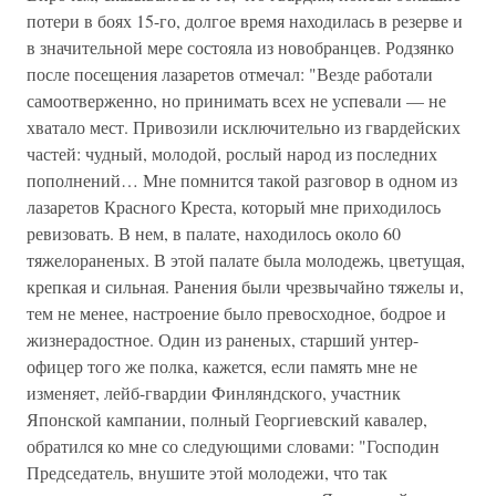
потери в боях 15-го, долгое время находилась в резерве и
в значительной мере состояла из новобранцев. Родзянко
после посещения лазаретов отмечал: "Везде работали
самоотверженно, но принимать всех не успевали — не
хватало мест. Привозили исключительно из гвардейских
частей: чудный, молодой, рослый народ из последних
пополнений… Мне помнится такой разговор в одном из
лазаретов Красного Креста, который мне приходилось
ревизовать. В нем, в палате, находилось около 60
тяжелораненых. В этой палате была молодежь, цветущая,
крепкая и сильная. Ранения были чрезвычайно тяжелы и,
тем не менее, настроение было превосходное, бодрое и
жизнерадостное. Один из раненых, старший унтер-
офицер того же полка, кажется, если память мне не
изменяет, лейб-гвардии Финляндского, участник
Японской кампании, полный Георгиевский кавалер,
обратился ко мне со следующими словами: "Господин
Председатель, внушите этой молодежи, что так