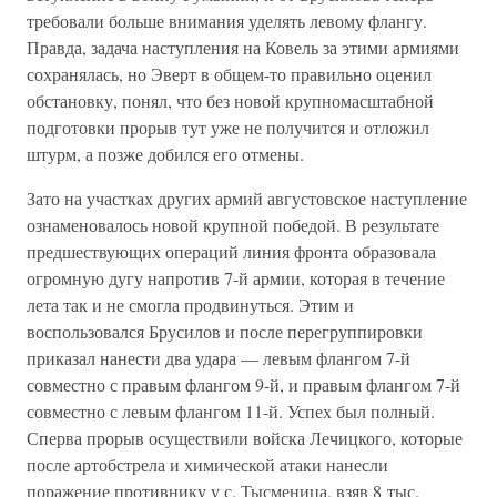
требовали больше внимания уделять левому флангу.
Правда, задача наступления на Ковель за этими армиями
сохранялась, но Эверт в общем-то правильно оценил
обстановку, понял, что без новой крупномасштабной
подготовки прорыв тут уже не получится и отложил
штурм, а позже добился его отмены.
Зато на участках других армий августовское наступление
ознаменовалось новой крупной победой. В результате
предшествующих операций линия фронта образовала
огромную дугу напротив 7-й армии, которая в течение
лета так и не смогла продвинуться. Этим и
воспользовался Брусилов и после перегруппировки
приказал нанести два удара — левым флангом 7-й
совместно с правым флангом 9-й, и правым флангом 7-й
совместно с левым флангом 11-й. Успех был полный.
Сперва прорыв осуществили войска Лечицкого, которые
после артобстрела и химической атаки нанесли
поражение противнику у с. Тысменица, взяв 8 тыс.