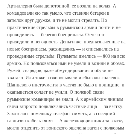
Артиллерия была допотопной, ее возили на волах. А
командовали ею так умело, что ставили батареи в
затылок друг дружке, и те не могли стрелять. Но
практические стрельбы в румынской армии почти и не
проводились — берегли боеприпасы. Отчего те
приходили в негодность. Деньги же, предназначенные на
новые боеприпасы, расхищались — и списывались на
проведенные стрельбы. Пулеметы имелись — 800 на всю
армию. Но пользоваться ими не умели и возили в обозах.
Ружей, снарядов, даже обмундирования и обуви не
хватало. Или тоже разворовывали и сбывали «налево».
Шанцевого инструмента в частях не было в принципе, и
окапываться солдат не учили. О полевой связи
румынские командиры не знали. А к армейским линиям
связи запросто подключались частные лица — за взятку.
Захотелось помещику телефон заиметь, а в соседний
гарнизон кабель тянут… А железнодорожники за взятку
могли отцепить от воинского эшелона вагон с полковым