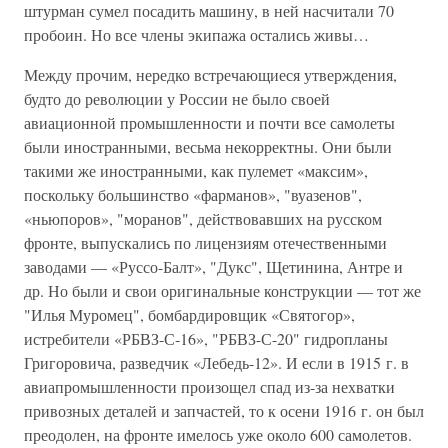
штурман сумел посадить машину, в ней насчитали 70
пробоин. Но все члены экипажа остались живы…
Между прочим, нередко встречающиеся утверждения,
будто до революции у России не было своей
авиационной промышленности и почти все самолеты
были иностранными, весьма некорректны. Они были
такими же иностранными, как пулемет «максим»,
поскольку большинство «фарманов», "вуазенов",
«ньюпоров», "моранов", действовавших на русском
фронте, выпускались по лицензиям отечественными
заводами — «Руссо-Балт», "Дукс", Щетинина, Антре и
др. Но были и свои оригинальные конструкции — тот же
"Илья Муромец", бомбардировщик «Святогор»,
истребители «РБВЗ-С-16», "РБВЗ-С-20" гидропланы
Григоровича, разведчик «Лебедь-12». И если в 1915 г. в
авиапромышленности произощел спад из-за нехватки
привозных деталей и запчастей, то к осени 1916 г. он был
преодолен, на фронте имелось уже около 600 самолетов.