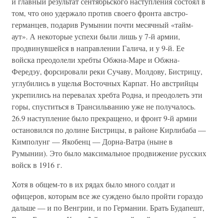
и главный результат сентябрьского наступления состоял в
том, что оно удержало против своего фронта австро-
германцев, подарив Румынии почти месячный «тайм-
аут». А некоторые успехи были лишь у 7-й армии,
продвинувшейся в направлении Галича, и у 9-й. Ее
войска преодолели хребты Обжна-Маре и Обжна-
Фередэу, форсировали реки Сучаву, Молдову, Бистрицу,
углубились в ущелья Восточных Карпат. Но австрийцы
укрепились на перевалах хребта Родна, и преодолеть эти
горы, спуститься в Трансильванию уже не получалось.
26.9 наступление было прекращено, и фронт 9-й армии
остановился по долине Бистрицы, в районе Кирлибаба —
Кимполунг — Якобенц — Дорна-Ватра (ныне в
Румынии). Это было максимальное продвижение русских
войск в 1916 г.
Хотя в общем-то в их рядах было много солдат и
офицеров, которым все же суждено было пройти гораздо
дальше — и по Венгрии, и по Германии. Брать Будапешт,