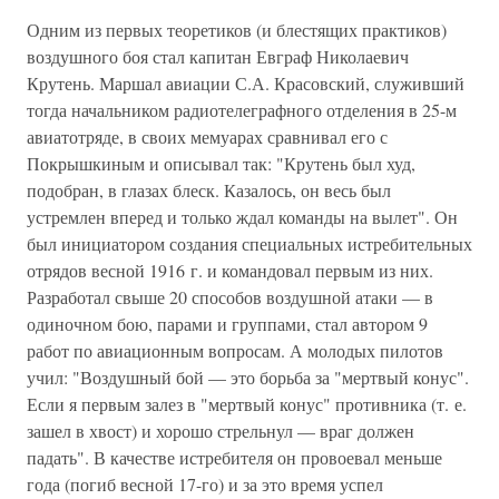
Одним из первых теоретиков (и блестящих практиков)
воздушного боя стал капитан Евграф Николаевич
Крутень. Маршал авиации С.А. Красовский, служивший
тогда начальником радиотелеграфного отделения в 25-м
авиатотряде, в своих мемуарах сравнивал его с
Покрышкиным и описывал так: "Крутень был худ,
подобран, в глазах блеск. Казалось, он весь был
устремлен вперед и только ждал команды на вылет". Он
был инициатором создания специальных истребительных
отрядов весной 1916 г. и командовал первым из них.
Разработал свыше 20 способов воздушной атаки — в
одиночном бою, парами и группами, стал автором 9
работ по авиационным вопросам. А молодых пилотов
учил: "Воздушный бой — это борьба за "мертвый конус".
Если я первым залез в "мертвый конус" противника (т. е.
зашел в хвост) и хорошо стрельнул — враг должен
падать". В качестве истребителя он провоевал меньше
года (погиб весной 17-го) и за это время успел