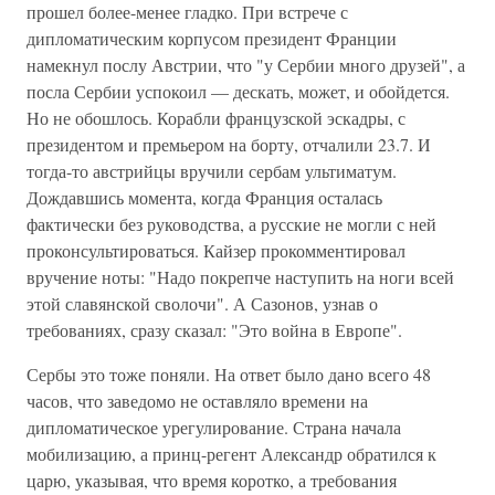
прошел более-менее гладко. При встрече с
дипломатическим корпусом президент Франции
намекнул послу Австрии, что "у Сербии много друзей", а
посла Сербии успокоил — дескать, может, и обойдется.
Но не обошлось. Корабли французской эскадры, с
президентом и премьером на борту, отчалили 23.7. И
тогда-то австрийцы вручили сербам ультиматум.
Дождавшись момента, когда Франция осталась
фактически без руководства, а русские не могли с ней
проконсультироваться. Кайзер прокомментировал
вручение ноты: "Надо покрепче наступить на ноги всей
этой славянской сволочи". А Сазонов, узнав о
требованиях, сразу сказал: "Это война в Европе".
Сербы это тоже поняли. На ответ было дано всего 48
часов, что заведомо не оставляло времени на
дипломатическое урегулирование. Страна начала
мобилизацию, а принц-регент Александр обратился к
царю, указывая, что время коротко, а требования