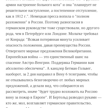
армии настроение больного кота" и она "планирует не
решительное наступление, а постепенное отступление,
как в 1812 г.". Немецкая пресса вопила о "полном
разложении" в России. Поэтому разногласия в
германском руководстве тоже существовали, но другого
рода, чем в Петербурге или Лондоне. Мольтке требовал
от Конрада: "Всякая потерянная минута усиливает
опасность положения, давая преимущества России.
Отвергните мирные предложения Великобритании.
Европейская война — это единственный шанс на
спасение Австро-Венгрии. Поддержка Германии вам
абсолютно обеспечена". А канцлер Бетман-Гольвег,
наоборот, за 2 дня направил в Вену 6 телеграмм, чтобы
не отказывались безоговорочно от любых мирных
предложений, а делали вид, что собираются их
рассмотреть, иначе "будет трудно возложить на Россию
вину за пожар в Европе". И Бертольд разводил руками —
кто же, мол, возглавляет германское правительство,