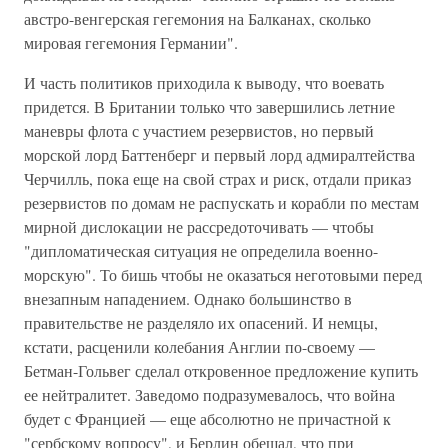
австро-венгерская гегемония на Балканах, сколько
мировая гегемония Германии".
И часть политиков приходила к выводу, что воевать
придется. В Британии только что завершились летние
маневры флота с участием резервистов, но первый
морской лорд Баттенберг и первый лорд адмиралтейства
Черчилль, пока еще на свой страх и риск, отдали приказ
резервистов по домам не распускать и корабли по местам
мирной дислокации не рассредоточивать — чтобы
"дипломатическая ситуация не определила военно-
морскую". То бишь чтобы не оказаться неготовыми перед
внезапным нападением. Однако большинство в
правительстве не разделяло их опасений. И немцы,
кстати, расценили колебания Англии по-своему —
Бетман-Гольвег сделал откровенное предложение купить
ее нейтралитет. Заведомо подразумевалось, что война
будет с Францией — еще абсолютно не причастной к
"сербскому вопросу", и Берлин обещал, что при