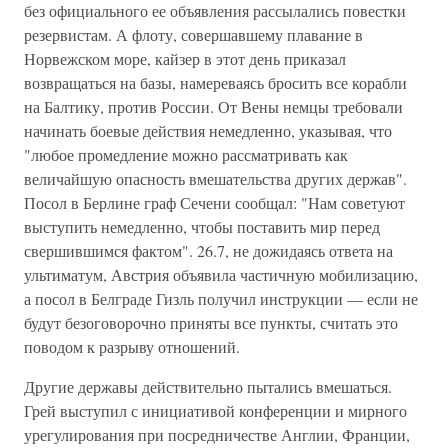
без официального ее объявления рассылались повестки
резервистам. А флоту, совершавшему плавание в
Норвежском море, кайзер в этот день приказал
возвращаться на базы, намереваясь бросить все корабли
на Балтику, против России. От Вены немцы требовали
начинать боевые действия немедленно, указывая, что
"любое промедление можно рассматривать как
величайшую опасность вмешательства других держав".
Посол в Берлине граф Сечени сообщал: "Нам советуют
выступить немедленно, чтобы поставить мир перед
свершившимся фактом". 26.7, не дожидаясь ответа на
ультиматум, Австрия объявила частичную мобилизацию,
а посол в Белграде Гизль получил инструкции — если не
будут безоговорочно приняты все пункты, считать это
поводом к разрыву отношений.
Другие державы действительно пытались вмешаться.
Грей выступил с инициативой конференции и мирного
урегулирования при посредничестве Англии, Франции,