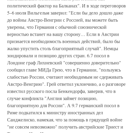
политический фактор на Балканах". И в ходе переговоров
5–6 июля Вильгельм заверил: "Если бы дело дошло даже
до войны Австро-Венгрии с Россией, вы можете быть
уверены, что Германия с обычной союзнической
верностью встанет на вашу сторону… Если в Австрии
признается необходимость военных действий, было бы
жалко упустить столь благоприятный случай". Немцы
зондировали и позицию других стран. 6.7 посол в
Лондоне граф Лихневский "совершенно доверительно"
сообщил главе МИДа Грею, что в Германии, "пользуясь
слабостью России, считают необходимым не сдерживать
Австро-Венгрию". Грей ответил уклончиво, а о разговоре
известил русского посла Бенкендорфа, заверив, что в
случае конфликта "Англия займет позицию,
благоприятную для России". А 9.7 германский посол в
Риме подкатился к министру иностранных дел
Санджелиско, намекая, что за помощь в грядущей войне
"не совсем невозможно" получить австрийские Триест и