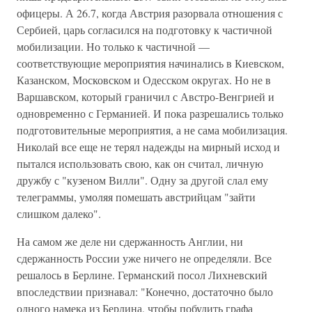
офицеры. А 26.7, когда Австрия разорвала отношения с
Сербией, царь согласился на подготовку к частичной
мобилизации. Но только к частичной —
соответствующие мероприятия начинались в Киевском,
Казанском, Московском и Одесском округах. Но не в
Варшавском, который граничил с Австро-Венгрией и
одновременно с Германией. И пока разрешались только
подготовительные мероприятия, а не сама мобилизация.
Николай все еще не терял надежды на мирный исход и
пытался использовать свою, как он считал, личную
дружбу с "кузеном Вилли". Одну за другой слал ему
телеграммы, умоляя помешать австрийцам "зайти
слишком далеко".
На самом же деле ни сдержанность Англии, ни
сдержанность России уже ничего не определяли. Все
решалось в Берлине. Германский посол Лихневский
впоследствии признавал: "Конечно, достаточно было
одного намека из Берлина, чтобы побудить графа