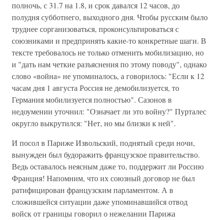
полночь, с 31.7 на 1.8, и срок давался 12 часов, до
полудня субботнего, выходного дня. Чтобы русским было
труднее сорганизоваться, проконсультироваться с
союзниками и предпринять какие-то конкретные шаги. В
тексте требовалось не только отменить мобилизацию, но
и "дать нам четкие разъяснения по этому поводу", однако
слово «война» не упоминалось, а говорилось: "Если к 12
часам дня 1 августа Россия не демобилизуется, то
Германия мобилизуется полностью". Сазонов в
недоумении уточнил: "Означает ли это войну?" Пурталес
округло выкрутился: "Нет, но мы близки к ней".
И посол в Париже Извольский, поднятый среди ночи,
вынужден был будоражить французское правительство.
Ведь оставалось неясным даже то, поддержит ли Россию
Франция! Напомним, что их союзный договор не был
ратифицирован французским парламентом. А в
сложившейся ситуации даже упоминавшийся отвод
войск от границы говорил о нежелании Парижа