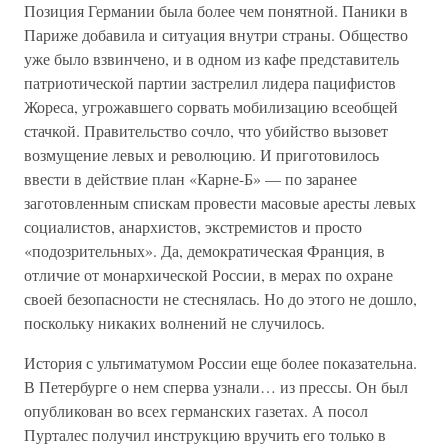
Позиция Германии была более чем понятной. Паники в
Париже добавила и ситуация внутри страны. Общество
уже было взвинчено, и в одном из кафе представитель
патриотической партии застрелил лидера пацифистов
Жореса, угрожавшего сорвать мобилизацию всеобщей
стачкой. Правительство сочло, что убийство вызовет
возмущение левых и революцию. И приготовилось
ввести в действие план «Карне-Б» — по заранее
заготовленным спискам провести масовые аресты левых
социалистов, анархистов, экстремистов и просто
«подозрительных». Да, демократическая Франция, в
отличие от монархической России, в мерах по охране
своей безопасности не стеснялась. Но до этого не дошло,
поскольку никаких волнений не случилось.
История с ультиматумом России еще более показательна.
В Петербурге о нем сперва узнали… из прессы. Он был
опубликован во всех германских газетах. А посол
Пурталес получил инструкцию вручить его только в