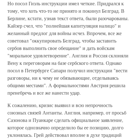
Но посол Гизль инструкции имел четкие. Придрался к
тому, что хоть что-то не принято и покинул Белград. В
Берлине, кстати, узнав текст ответа, были разочарованы.
Кайзер счел, что "полнейшая капитуляция налицо" и
желанный предлог для войны исчез. Впрочем, все же
советовал "оккупировать Белград, чтобы заставить
сербов выполнить свое обещание" и дать войскам
"моральное удовлетворение". Англия и Россия склоняли
Вену к переговорам на базе сербского ответа. Однако
посол в Петербурге Сапари получил инструкции "вести
разговоры, ни к чему не обязывающие, отделываясь
общими местами". А формальностями Австрия решила
пренебречь и все же нанести удар.
К сожалению, кризис выявил и всю непрочность
союзных связей Антанты. Англия, например, от просьб
Сазонова и Пуанкаре сделать официальное заявление,
которое однозначно определило бы ее позицию, долго
уклонялась. Грей действовал вполне в духе традиций