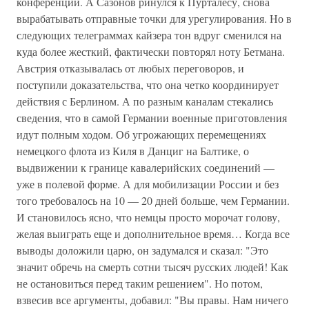
конференции. А Сазонов ринулся к Пурталесу, снова
вырабатывать отправные точки для урегулирования. Но в
следующих телеграммах кайзера тон вдруг сменился на
куда более жесткий, фактически повторял ноту Бетмана.
Австрия отказывалась от любых переговоров, и
поступили доказательства, что она четко координирует
действия с Берлином. А по разным каналам стекались
сведения, что в самой Германии военные приготовления
идут полным ходом. Об угрожающих перемещениях
немецкого флота из Киля в Данциг на Балтике, о
выдвижении к границе кавалерийских соединений —
уже в полевой форме. А для мобилизации России и без
того требовалось на 10 — 20 дней больше, чем Германии.
И становилось ясно, что немцы просто морочат голову,
желая выиграть еще и дополнительное время… Когда все
выводы доложили царю, он задумался и сказал: "Это
значит обречь на смерть сотни тысяч русских людей! Как
не остановиться перед таким решением". Но потом,
взвесив все аргументы, добавил: "Вы правы. Нам ничего