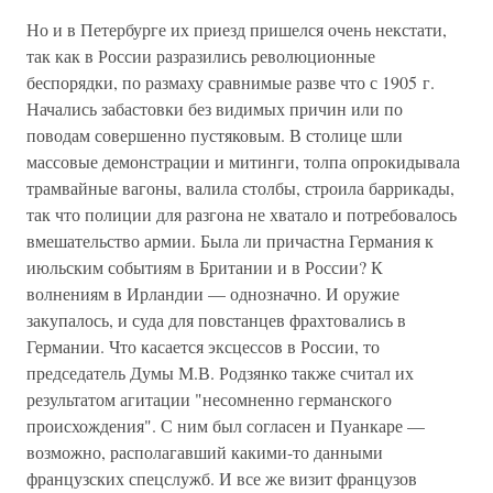
Но и в Петербурге их приезд пришелся очень некстати,
так как в России разразились революционные
беспорядки, по размаху сравнимые разве что с 1905 г.
Начались забастовки без видимых причин или по
поводам совершенно пустяковым. В столице шли
массовые демонстрации и митинги, толпа опрокидывала
трамвайные вагоны, валила столбы, строила баррикады,
так что полиции для разгона не хватало и потребовалось
вмешательство армии. Была ли причастна Германия к
июльским событиям в Британии и в России? К
волнениям в Ирландии — однозначно. И оружие
закупалось, и суда для повстанцев фрахтовались в
Германии. Что касается эксцессов в России, то
председатель Думы М.В. Родзянко также считал их
результатом агитации "несомненно германского
происхождения". С ним был согласен и Пуанкаре —
возможно, располагавший какими-то данными
французских спецслужб. И все же визит французов