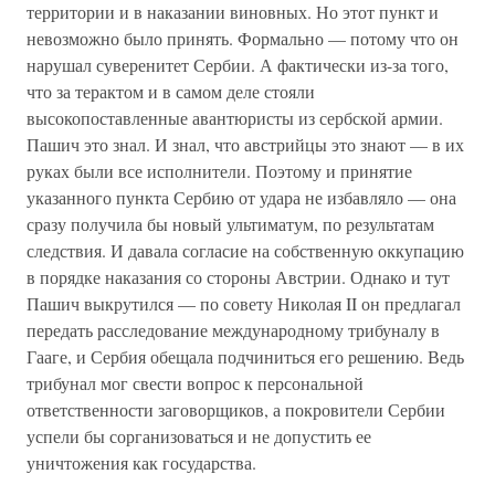
территории и в наказании виновных. Но этот пункт и
невозможно было принять. Формально — потому что он
нарушал суверенитет Сербии. А фактически из-за того,
что за терактом и в самом деле стояли
высокопоставленные авантюристы из сербской армии.
Пашич это знал. И знал, что австрийцы это знают — в их
руках были все исполнители. Поэтому и принятие
указанного пункта Сербию от удара не избавляло — она
сразу получила бы новый ультиматум, по результатам
следствия. И давала согласие на собственную оккупацию
в порядке наказания со стороны Австрии. Однако и тут
Пашич выкрутился — по совету Николая II он предлагал
передать расследование международному трибуналу в
Гааге, и Сербия обещала подчиниться его решению. Ведь
трибунал мог свести вопрос к персональной
ответственности заговорщиков, а покровители Сербии
успели бы сорганизоваться и не допустить ее
уничтожения как государства.