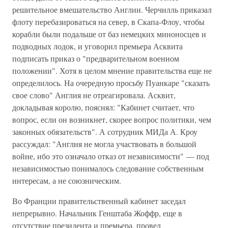
решительное вмешательство Англии. Черчилль приказал
флоту перебазироваться на север, в Скапа-Флоу, чтобы
корабли были подальше от баз немецких миноносцев и
подводных лодок, и уговорил премьера Асквита
подписать приказ о "предварительном военном
положении". Хотя в целом мнение правительства еще не
определилось. На очередную просьбу Пуанкаре "сказать
свое слово" Англия не отреагировала. Асквит,
докладывая королю, пояснял: "Кабинет считает, что
вопрос, если он возникнет, скорее вопрос политики, чем
законных обязательств". А сотрудник МИДа А. Кроу
рассуждал: "Англия не могла участвовать в большой
войне, ибо это означало отказ от независимости" — под
независимостью понималось следование собственным
интересам, а не союзническим.
Во Франции правительственный кабинет заседал
непрерывно. Начальник Генштаба Жоффр, еще в
отсутствие президента и премьера, провел