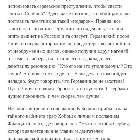
использовать сараевское преступление, чтобы свести
счеты с Сербией". Здесь даже шутили, что убийцам надо
поставить памятник за такой «подарок». Правда, все
зависело от позиции Германии, но надеялись, что она
опять цыкнет на Россию и та спасует. Германский посол
Чирчки сперва осторожничал, предостерегая австрийцев
от необдуманных шагов, однако получил вдруг нагоняй
от самого кайзера, наложившего на доклад о его
действиях резолюцию: "Кто его на это уполномочил? Это
глупо! Это вовсе не его дело!.. Если дела потом пойдут
неладно, будут говорить, что Германия-де не захотела!
Пусть Чирчки изволит бросить эти глупости. С сербами
нужно покончить, и чем скорее, тем лучше".
Начались встречи и совещания. В Берлин прибыл глава
тайного кабинета граф Хойош с личным посланием
Франца Иосифа, где говорилось: "Нужно, чтобы Сербия,
которая является нынче главным двигателем
панславянской политики, была уничтожена как