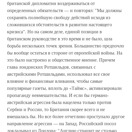
британской дипломатии воздерживаться от
определенных обязательств — и повторял: "Мы должны
сохранять полнейшую свободу действий исходя из
сложившихся обстоятельств в развитии настоящего
кризиса". Но на самом деле, единой позиции в
британском руководстве в это время и не было, шла
борьба нескольких точек зрения. Большинство предпочло
бы вообще остаться в стороне от европейской войны. На
это было настроено и общественное мнение. Причем
глава лондонских Ротшильдов, связанных с
австрийскими Ротшильдами, использовал все свое
влияние и финансовые вливания, чтобы самые
популярные газеты, вплоть до «Таймс», активизировали
пропаганду невмешательства. И если бы германо-
австрийская агрессия была нацелена только против
Сербии и России, то Британия скорее всего и не
вмешалась бы. Но все более отчетливо проступало другое
направление агрессии — на Запад. Российский посол
докладывал из Лондона: "Англию страшит не столько