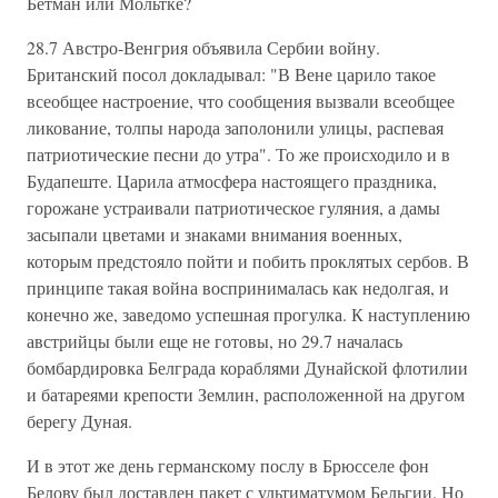
Бетман или Мольтке?
28.7 Австро-Венгрия объявила Сербии войну.
Британский посол докладывал: "В Вене царило такое
всеобщее настроение, что сообщения вызвали всеобщее
ликование, толпы народа заполонили улицы, распевая
патриотические песни до утра". То же происходило и в
Будапеште. Царила атмосфера настоящего праздника,
горожане устраивали патриотическое гуляния, а дамы
засыпали цветами и знаками внимания военных,
которым предстояло пойти и побить проклятых сербов. В
принципе такая война воспринималась как недолгая, и
конечно же, заведомо успешная прогулка. К наступлению
австрийцы были еще не готовы, но 29.7 началась
бомбардировка Белграда кораблями Дунайской флотилии
и батареями крепости Землин, расположенной на другом
берегу Дуная.
И в этот же день германскому послу в Брюсселе фон
Белову был доставлен пакет с ультиматумом Бельгии. Но