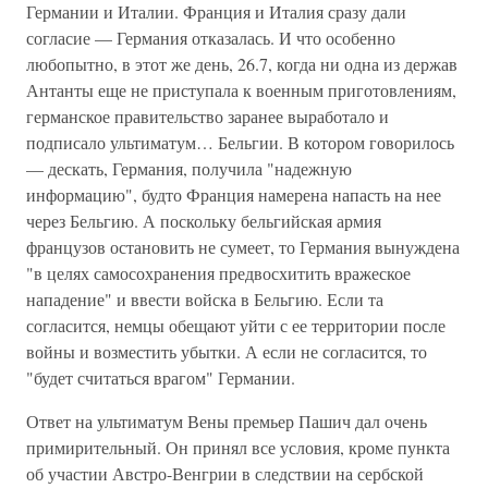
Германии и Италии. Франция и Италия сразу дали
согласие — Германия отказалась. И что особенно
любопытно, в этот же день, 26.7, когда ни одна из держав
Антанты еще не приступала к военным приготовлениям,
германское правительство заранее выработало и
подписало ультиматум… Бельгии. В котором говорилось
— дескать, Германия, получила "надежную
информацию", будто Франция намерена напасть на нее
через Бельгию. А поскольку бельгийская армия
французов остановить не сумеет, то Германия вынуждена
"в целях самосохранения предвосхитить вражеское
нападение" и ввести войска в Бельгию. Если та
согласится, немцы обещают уйти с ее территории после
войны и возместить убытки. А если не согласится, то
"будет считаться врагом" Германии.
Ответ на ультиматум Вены премьер Пашич дал очень
примирительный. Он принял все условия, кроме пункта
об участии Австро-Венгрии в следствии на сербской