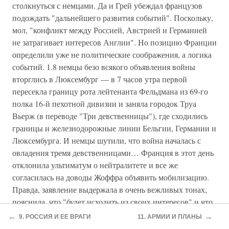
столкнуться с немцами. Да и Грей убеждал французов
подождать "дальнейшего развития событий". Поскольку,
мол, "конфликт между Россией, Австрией и Германией
не затрагивает интересов Англии". Но позицию Франции
определили уже не политические соображения, а логика
событий. 1.8 немцы безо всякого объявления войны
вторглись в Люксембург — в 7 часов утра первой
пересекла границу рота лейтенанта Фельдмана из 69-го
полка 16-й пехотной дивизии и заняла городок Труа
Вьерж (в переводе "Три девственницы"), где сходились
границы и железнодорожные линии Бельгии, Германии и
Люксембурга. И немцы шутили, что война началась с
овладения тремя девственницами… Франция в этот день
отклонила ультиматум о нейтралитете и все же
согласилась на доводы Жоффра объявить мобилизацию.
Правда, заявление выдержала в очень вежливых тонах,
пояснила, что "будет исходить из своих интересов" и что
"мобилизация — это не война".
←
→
9. РОССИЯ И ЕЕ ВРАГИ
11. АРМИИ И ПЛАНЫ