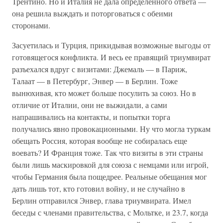
Трентино. Но и Италия не дала определенного ответа —
она решила выждать и поторговаться с обеими
сторонами.
Засуетилась и Турция, прикидывая возможные выгоды от
готовящегося конфликта. И весь ее правящий триумвират
разъехался вдруг с визитами: Джемаль — в Париж,
Талаат — в Петербург, Энвер — в Берлин. Тоже
вынюхивая, кто может больше посулить за союз. Но в
отличие от Италии, они не выжидали, а сами
напрашивались на контакты, и попытки торга
получались явно провокационными. Ну что могла туркам
обещать Россия, которая вообще не собиралась еще
воевать? И Франция тоже. Так что визиты в эти страны
были лишь маскировкой для союза с немцами или игрой,
чтобы Германия была пощедрее. Реальные обещания мог
дать лишь тот, кто готовил войну, и не случайно в
Берлин отправился Энвер, глава триумвирата. Имел
беседы с членами правительства, с Мольтке, и 23.7, когда