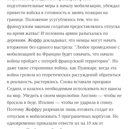
подготовительные меры к началу мобилизации, убеждал
привести войска в готовность и занять позиции на
границе. Положение усугублялось тем, что по
французским законам солдатам предоставлялись отпуска
на время жатвы! И половина армии разъехалась по
деревням. Жоффр докладывал, что немцы могут начать
вторжение без единого выстрела: "Любое промедление с
мобилизацией во Франции будет означать, что начало
войны пройдет с потерей французской территории". Но
даже такие сторонники войны, как Пуанкаре, когда эта
война грозила из теоретических рассуждений обратиться
в реальность, растерялись. Снова вставали призраки
Седана, и казалось необходимым использовать все шансы
на мир. Убедить в своем миролюбии Англию — чтобы не
бросила в беде, Италию — чтобы не ударила в спину.
Поэтому Жоффру разрешили лишь отозвать солдат из
отпусков и мобилизовать 5 приграничных корпусов. Но
одновременно приказали отвести их на 10 км от