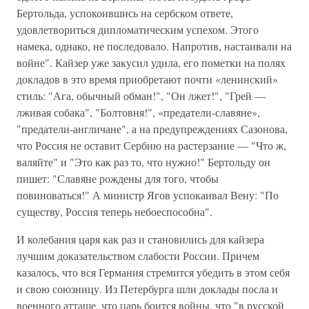
Бертольда, успокоившись на сербском ответе,
удовлетвориться дипломатическим успехом. Этого
намека, однако, не последовало. Напротив, настаивали на
войне". Кайзер уже закусил удила, его пометки на полях
докладов в это время приобретают почти «ленинский»
стиль: "Ага, обычный обман!", "Он лжет!", "Грей —
лживая собака", "Болтовня!", «предатели-славяне»,
"предатели-англичане", а на предупреждениях Сазонова,
что Россия не оставит Сербию на растерзание — "Что ж,
валяйте" и "Это как раз то, что нужно!" Бертольду он
пишет: "Славяне рождены для того, чтобы
повиноваться!" А министр Ягов успокаивал Вену: "По
существу, Россия теперь небоеспособна".
И колебания царя как раз и становились для кайзера
лучшим доказательством слабости России. Причем
казалось, что вся Германия стремится убедить в этом себя
и свою союзницу. Из Петербурга шли доклады посла и
военного атташе, что царь боится войны, что "в русской