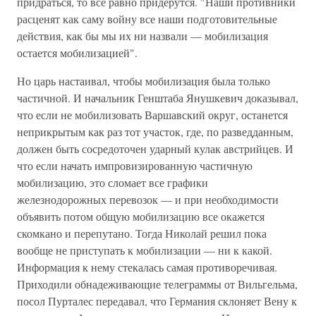
придраться, то все равно придерутся. "Наши противники
расценят как саму войну все наши подготовительные
действия, как бы мы их ни назвали — мобилизация
остается мобилизацией".
Но царь настаивал, чтобы мобилизация была только
частичной. И начальник Генштаба Янушкевич доказывал,
что если не мобилизовать Варшавский округ, останется
неприкрытым как раз тот участок, где, по разведданным,
должен быть сосредоточен ударный кулак австрийцев. И
что если начать импровизированную частичную
мобилизацию, это сломает все графики
железнодорожных перевозок — и при необходимости
объявить потом общую мобилизацию все окажется
скомкано и перепутано. Тогда Николай решил пока
вообще не приступать к мобилизации — ни к какой.
Информация к нему стекалась самая противоречивая.
Приходили обнадеживающие телеграммы от Вильгельма,
посол Пурталес передавал, что Германия склоняет Вену к