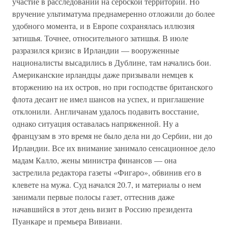
участие в расследовании на сербской территории. Но
вручение ультиматума преднамеренно отложили до более
удобного момента, и в Европе сохранялась иллюзия
затишья. Точнее, относительного затишья. В июле
разразился кризис в Ирландии — вооруженные
националисты высадились в Дублине, там начались бои.
Американские ирландцы даже призывали немцев к
вторжению на их остров, но при господстве британского
флота десант не имел шансов на успех, и приглашение
отклонили. Англичанам удалось подавить восстание,
однако ситуация оставалась напряженной. Ну а
французам в это время не было дела ни до Сербии, ни до
Ирландии. Все их внимание занимало сенсационное дело
мадам Калло, жены министра финансов — она
застрелила редактора газеты «Фигаро», обвинив его в
клевете на мужа. Суд начался 20.7, и материалы о нем
занимали первые полосы газет, оттеснив даже
начавшийся в этот день визит в Россию президента
Пуанкаре и премьера Вивиани.