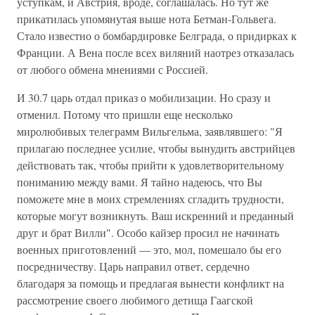
уступкам, и Австрия, вроде, соглашалась. Но тут же
прикатилась упомянутая выше нота Бетман-Гольвега.
Стало известно о бомбардировке Белграда, о придирках к
Франции. А Вена после всех виляний наотрез отказалась
от любого обмена мнениями с Россией.
И 30.7 царь отдал приказ о мобилизации. Но сразу и
отменил. Потому что пришли еще несколько
миролюбивых телеграмм Вильгельма, заявлявшего: "Я
прилагаю последнее усилие, чтобы вынудить австрийцев
действовать так, чтобы прийти к удовлетворительному
пониманию между вами. Я тайно надеюсь, что Вы
поможете мне в моих стремлениях сгладить трудности,
которые могут возникнуть. Ваш искренний и преданный
друг и брат Вилли". Особо кайзер просил не начинать
военных приготовлений — это, мол, помешало бы его
посредничеству. Царь направил ответ, сердечно
благодаря за помощь и предлагая вынести конфликт на
рассмотрение своего любимого детища Гаагской