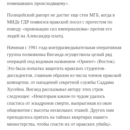
помешавших происходящему».
Полицейский рапорт не достиг еще стен МГБ, когда в
МИДе ГДР появился иракский посол с протестом по
поводу «провокации сил империализма» против его
людей на Александер-платц.
Начиная с 1981 года контрразведывательная оперативная
группа полковника Виганда осуществила целый ряд
операций под кодовым названием «Ориент» (Восток).
Это была попытка защитить иракских студентов-
диссидентов, главным образом из числа членов иракской
компартии, от нападений секретной службы Саддама
Хусейна. Виганд рассказывал автору этих строк
следующее: «Некоторым каким-то чудом удалось
спастись от эскадронов смерти, выпрыгивая из окон
общежития с высоты нескольких этажей. Других нам
приходилось прятать на тайных квартирах нашего
министерства, чтобы спасти их от иракских убийц».