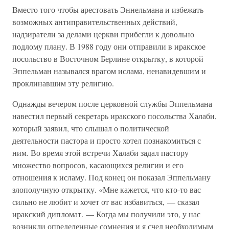
Вместо того чтобы арестовать Эннельмана и избежать
возможных антиправительственных действий,
надзиратели за делами церкви прибегли к довольно
подлому плану. В 1988 году они отправили в иракское
посольство в Восточном Берлине открытку, в которой
Эппельман назывался врагом ислама, ненавидевшим и
проклинавшим эту религию.
Однажды вечером после церковной службы Эппельмана
навестил первый секретарь иракского посольства Халаби,
который заявил, что слышал о политической
деятельности пастора и просто хотел познакомиться с
ним. Во время этой встречи Халаби задал пастору
множество вопросов, касающихся религии и его
отношения к исламу. Под конец он показал Эппельману
злополучную открытку. «Мне кажется, что кто-то вас
сильно не любит и хочет от вас избавиться, — сказал
иракский дипломат. — Когда мы получили это, у нас
возникли определенные сомнения и я счел необходимым