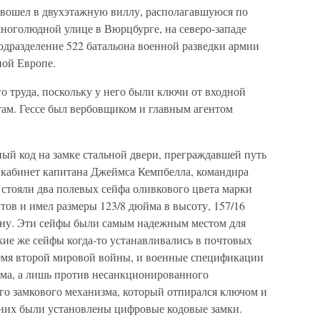
е вошел в двухэтажную виллу, располагавшуюся по
многолюдной улице в Вюрцбурге, на северо-западе
одразделение 522 батальона военной разведки армии
ной Европе.
о труда, поскольку у него были ключи от входной
 там. Гессе был вербовщиком и главным агентом
ный код на замке стальной двери, преграждавшей путь
в кабинет капитана Джеймса Кемпбелла, командира
 стояли два полевых сейфа оливкового цвета марки
ов и имел размеры 123/8 дюйма в высоту, 157/16
ну. Эти сейфы были самым надежным местом для
кие же сейфы когда-то устанавливались в почтовых
ремя второй мировой войны, и военные спецификации
ома, а лишь против несанкционированного
го замкового механизма, который отпирался ключом и
а них были установлены цифровые кодовые замки.