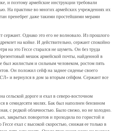
чке, и поэтому армейские инструкции требовали
пью. На практике во многих армейских учреждениях их
итан пренебрег даже такими простейшими мерами
ит сержант. Однако это его не волновало. Из прошлого
а дремлет на койке. И действительно, сержант спокойно
ря на это Гессе старался не шуметь. Он без труда
 брезентовый мешок армейской почты, найденной в
се был жилистым и сильным человеком, ростом пять
нтов. Он положил сейф на заднее сиденье своего
CЛ» и вернулся в дом за вторым сейфом. Сержант все
на сельской дороге и ехал в северо-восточном
ся в семидесяти милях. Бак был наполнен бензином
ная, с редкой облачностью. Было свежо, но не холодно.
ых, закрытых поворотов и проходила по гористой и
о Гессе ехал с высокой скоростью, снижая ее только в
лось пять или шесть. Около трех часов ночи он выехал