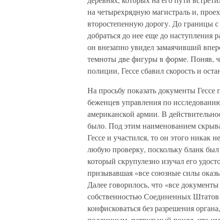
на четырехрядную магистраль и, проеха
второстепенную дорогу. До границы с 
добраться до нее еще до наступления р
он внезапно увидел замаячивший впере
темноты две фигуры в форме. Поняв, ч
полиции, Гессе сбавил скорость и оста
На просьбу показать документы Гессе 
беженцев управления по исследовани
американской армии. В действительнос
было. Под этим наименованием скрывал
Гессе и участился, то он этого никак 
любую проверку, поскольку бланк был
который скрупулезно изучал его удосто
призывавшая «все союзные силы оказы
Далее говорилось, что «все документы
собственностью Соединенных Штатов и
конфисковаться без разрешения органа
подлинным, патрульный понял, что име