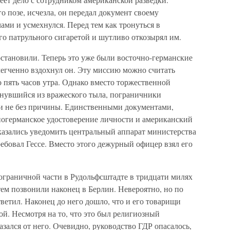
о позе, исчезла, он передал документ своему
ами и усмехнулся. Перед тем как тронуться в
го патрульного сигаретой и шутливо откозырял им.
остановили. Теперь это уже были восточно-германские
легченно вздохнул он. Эту миссию можно считать
о пять часов утра. Однако вместо торжественной
рнувшийся из вражеского тыла, пограничники
 и не без причины. Единственными документами,
ногерманское удостоверение личности и американский
азались уведомить центральный аппарат министерства
ребовал Гессе. Вместо этого дежурный офицер взял его
 пограничной части в Рудольфсштадте в тридцати милях
тем позвонили наконец в Берлин. Невероятно, но по
тветил. Наконец до него дошло, что и его товарищи
й. Несмотря на то, что это был религиозный
азался от него. Очевидно, руководство ГДР опасалось,