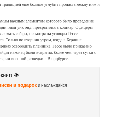
й традицией еще больше углубит пропасть между ним и
самым важным элементом которого было проведение
дничный уик-энд, превратился в кошмар. Офицеры-
зломать сейфы, несмотря на уговоры Гессе,
а. Только во вторник утром, когда в Берлине
приказ освободить пленника. Гессе было приказано
сейфы наконец были вскрыты, более чем через сутки с
целярии военной разведки в Вюрцбурге.
книг! 📚
писки в подарок
и наслаждайся