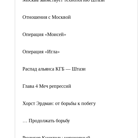
Отношения с Москвой
Операция «Моисей»
Операция «Игла»
Распад альянса КГБ — Штази
Глава 4 Меч репрессий
Хорст Эрдман: от борьбы к побегу
… Продолжать борьбу
Рюдигер Кнехтель: непокорный