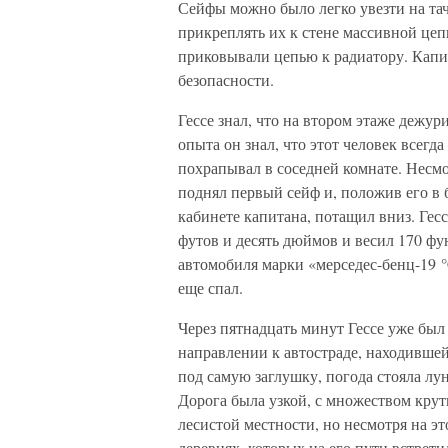
Сейфы можно было легко увезти на та
прикреплять их к стене массивной це
приковывали цепью к радиатору. Кап
безопасности.
Гессе знал, что на втором этаже дежур
опыта он знал, что этот человек всегд
похрапывал в соседней комнате. Несмот
поднял первый сейф и, положив его в
кабинете капитана, потащил вниз. Гес
футов и десять дюймов и весил 170 фу
автомобиля марки «мерседес-бенц-19 °
еще спал.
Через пятнадцать минут Гессе уже был 
направлении к автостраде, находившей
под самую заглушку, погода стояла лун
Дорога была узкой, с множеством крут
лесистой местности, но несмотря на эт
деревнях, которых на его пути встрети