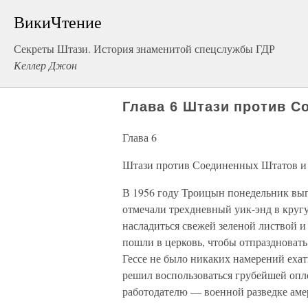
ВикиЧтение
Секреты Штази. История знаменитой спецслужбы ГДР
Келлер Джон
Глава 6 Штази против 
Глава 6
Штази против Соединенных Штатов 
В 1956 году Троицын понедельник вып
отмечали трехдневный уик-энд в круг
насладиться свежей зеленой листвой 
пошли в церковь, чтобы отпраздновать
Гессе не было никаких намерений ехат
решил воспользоваться грубейшей оп
работодателю — военной разведке аме