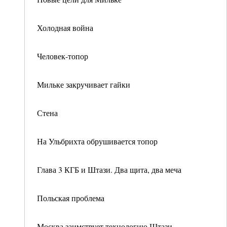
Холодная война
Человек-топор
Мильке закручивает гайки
Стена
На Ульбрихта обрушивается топор
Глава 3 КГБ и Штази. Два щита, два меча
Польская проблема
Москва заимствует технологию Штази