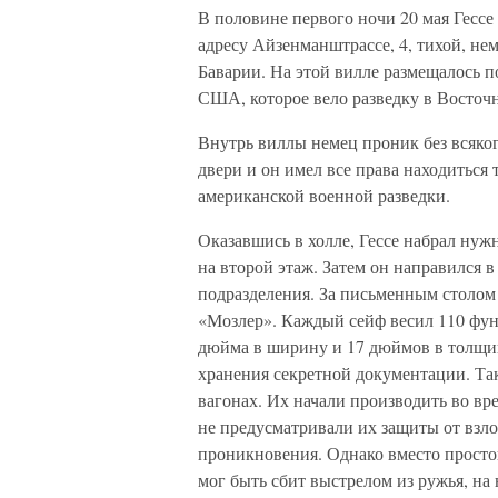
В половине первого ночи 20 мая Гесс
адресу Айзенманштрассе, 4, тихой, не
Баварии. На этой вилле размещалось п
США, которое вело разведку в Восточ
Внутрь виллы немец проник без всяког
двери и он имел все права находиться
американской военной разведки.
Оказавшись в холле, Гессе набрал нуж
на второй этаж. Затем он направился 
подразделения. За письменным столом
«Мозлер». Каждый сейф весил 110 фунт
дюйма в ширину и 17 дюймов в толщи
хранения секретной документации. Та
вагонах. Их начали производить во в
не предусматривали их защиты от взл
проникновения. Однако вместо просто
мог быть сбит выстрелом из ружья, н