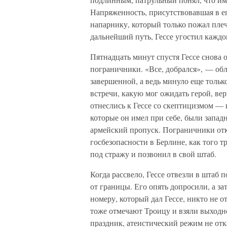
Напряженность, присутствовавшая в ег
напарнику, который только пожал плеч
дальнейший путь, Гессе угостил каждо
Пятнадцать минут спустя Гессе снова 
пограничники. «Все, добрался», — об
завершенной, а ведь минуло еще тольк
встречи, какую мог ожидать герой, ве
отнеслись к Гессе со скептицизмом —
которые он имел при себе, были запад
армейский пропуск. Пограничники отк
госбезопасности в Берлине, как того т
под стражу и позвонил в свой штаб.
Когда рассвело, Гессе отвезли в штаб
от границы. Его опять допросили, а за
номеру, который дал Гессе, никто не о
тоже отмечают Троицу и взяли выходно
праздник, атеистический режим не отк