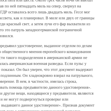
в по ней пятнадцать миль на север, свернул на
ГДР оставалось всего лишь двадцать миль. Гессе мог
ассвета, как и планировал. В миле или двух от границы
ди красный свет, а затем лучи его фар выхватили из
то это патруль западногерманской пограничной
новился.
предъявил удостоверение, выданное отделом по делам
ю общественного мнения европейского командования
ти такого подразделения в американской армии не
ась американская военная разведка. Если пульс у
не показал. Он был уверен, что этот документ выдержит
 подлинным. Он хладнокровно взирал на патрульного,
верение. В нем, в частности, имелась строка,
вать помощь предъявителю данного удостоверения».
 и другие вещи, находящиеся у предъявителя, являются
 не могут подвергнуться проверке или
, выдавшего данное удостоверение». Признав документ
ет дело с сотрудником американской разведки.