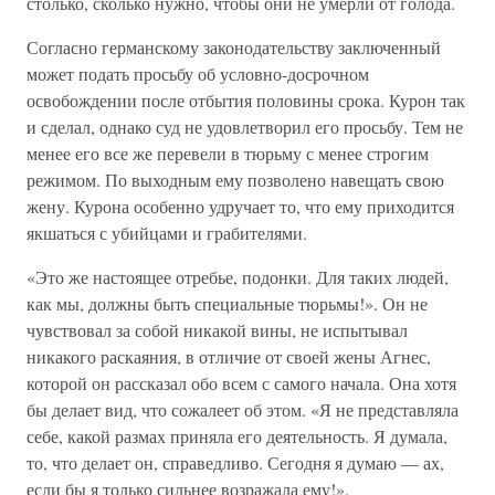
столько, сколько нужно, чтобы они не умерли от голода.
Согласно германскому законодательству заключенный
может подать просьбу об условно-досрочном
освобождении после отбытия половины срока. Курон так
и сделал, однако суд не удовлетворил его просьбу. Тем не
менее его все же перевели в тюрьму с менее строгим
режимом. По выходным ему позволено навещать свою
жену. Курона особенно удручает то, что ему приходится
якшаться с убийцами и грабителями.
«Это же настоящее отребье, подонки. Для таких людей,
как мы, должны быть специальные тюрьмы!». Он не
чувствовал за собой никакой вины, не испытывал
никакого раскаяния, в отличие от своей жены Агнес,
которой он рассказал обо всем с самого начала. Она хотя
бы делает вид, что сожалеет об этом. «Я не представляла
себе, какой размах приняла его деятельность. Я думала,
то, что делает он, справедливо. Сегодня я думаю — ах,
если бы я только сильнее возражала ему!».