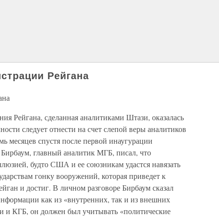
страции Рейгана
ана
ния Рейгана, сделанная аналитиками Штази, оказалась
ности следует отнести на счет слепой веры аналитиков
ь месяцев спустя после первой инаугурации
 Бирбаум, главный аналитик МГБ, писал, что
ллюзией, будто США и ее союзникам удастся навязать
дарствам гонку вооружений, которая приведет к
ейган и достиг. В личном разговоре Бирбаум сказал
информации как из «внутренних, так и из внешних
зи и КГБ, он должен был учитывать «политические