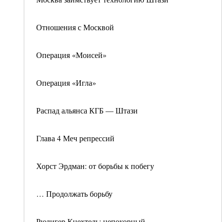
Отношения с Москвой
Операция «Моисей»
Операция «Игла»
Распад альянса КГБ — Штази
Глава 4 Меч репрессий
Хорст Эрдман: от борьбы к побегу
… Продолжать борьбу
Рюдигер Кнехтель: непокорный