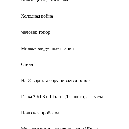
Холодная война
Человек-топор
Мильке закручивает гайки
Стена
На Ульбрихта обрушивается топор
Глава 3 КГБ и Штази. Два щита, два меча
Польская проблема
Москва заимствует технологию Штази