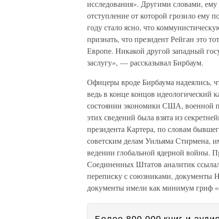
исследования». Другими словами, ем
отступление от которой грозило ему по
году стало ясно, что коммунистическ
признать, что президент Рейган это т
Европе. Никакой другой западный госу
заслугу», — рассказывал Бирбаум.
Офицеры вроде Бирбаума надеялись, ч
ведь в конце концов идеологический 
состоянии экономики США, военной п
этих сведений была взята из секретн
президента Картера, по словам бывше
советским делам Уильяма Стирмена, им
ведении глобальной ядерной войны. П
Соединенных Штатов аналитик ссылал
переписку с союзниками, документы Н
документы имели как минимум гриф «