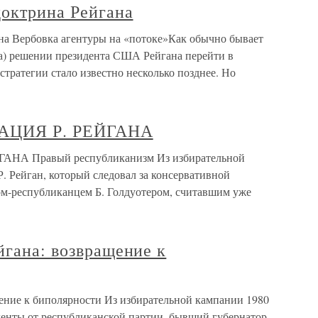
доктрина Рейгана
на Вербовка агентуры на «потоке»Как обычно бывает
ода) решении президента США Рейгана перейти в
тратегии стало известно несколько позднее. Но
РАЦИЯ Р. РЕЙГАНА
НА Правый республиканизм Из избирательной
. Рейган, который следовал за консервативной
ом-республиканцем Б. Голдуотером, считавшим уже
йгана: возвращение к
щение к биполярности Из избирательной кампании 1980
иденты от республиканской партии, бывший губернатор