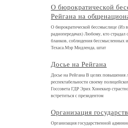
О бюрократической бес
Рейгана на общенацион
О бюрократической бессмыслице (Из 
радиопередачах) Любому, кто страдал
бланков, соблюдения бессмысленных и
Техаса.Мэр Мидленда, штат
Досье на Рейгана
Досье на Рейгана В целях повышения 
респектабельности своему полицейско
Госсовета ГДР Эрих Хонеккер страст
встретиться с президентом
Организация государст
Организация государственной админис