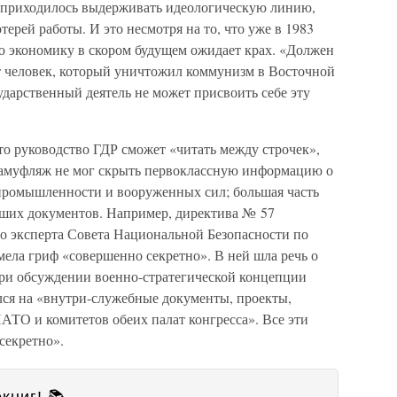
у приходилось выдерживать идеологическую линию,
терей работы. И это несмотря на то, что уже в 1983
ую экономику в скором будущем ожидает крах. «Должен
от человек, который уничтожил коммунизм в Восточной
дарственный деятель не может присвоить себе эту
то руководство ГДР сможет «читать между строчек»,
камуфляж не мог скрыть первоклассную информацию о
ромышленности и вооруженных сил; большая часть
ейших документов. Например, директива № 57
го эксперта Совета Национальной Безопасности по
ела гриф «совершенно секретно». В ней шла речь о
ри обсуждении военно-стратегической концепции
ся на «внутри-служебные документы, проекты,
АТО и комитетов обеих палат конгресса». Все эти
секретно».