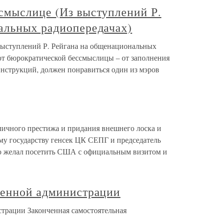
смыслице (Из выступлений Р.
альных радиопередачах)
выступлений Р. Рейгана на общенациональных
 от бюрократической бессмыслицы – от заполнения
нструкций, должен понравиться один из мэров
личного престижа и придания внешнего лоска и
му государству генсек ЦК СЕПГ и председатель
но желал посетить США с официальным визитом и
венной администрации
трации Законченная самостоятельная