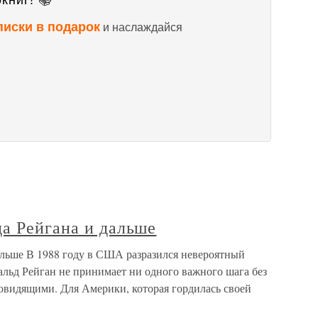
книг! 📚
писки в подарок
и наслаждайся
а Рейгана и дальше
альше В 1988 году в США разразился невероятный
нальд Рейган не принимает ни одного важного шага без
овидящими. Для Америки, которая гордилась своей