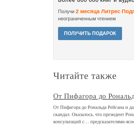
Более 800 000 книг и аудио
2 месяца Литрес Под
Получи
неограниченным чтением
ПОЛУЧИТЬ ПОДАРОК
Читайте также
От Пифагора до Рональд
От Пифагора до Рональда Рейгана и д
скандал. Оказалось, что президент Ро
консультаций с… предсказателями-ясн