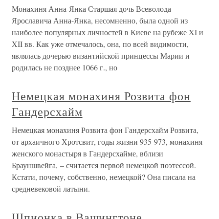
Монахиня Анна-Янка Старшая дочь Всеволода
Ярославича Анна-Янка, несомненно, была одной из
наиболее популярных личностей в Киеве на рубеже XI и
XII вв. Как уже отмечалось, она, по всей видимости,
являлась дочерью византийской принцессы Марии и
родилась не позднее 1066 г., но
Немецкая монахиня Розвита фон
Гандерсхайм
Немецкая монахиня Розвита фон Гандерсхайм Розвита,
от архаичного Хротсвит, годы жизни 935-973, монахиня
женского монастыря в Гандерсхайме, вблизи
Брауншвейга, – считается первой немецкой поэтессой.
Кстати, почему, собственно, немецкой? Она писала на
средневековой латыни.
Шпионка в Вашингтоне