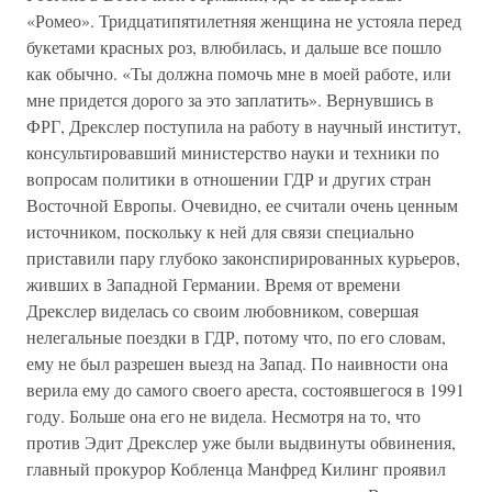
«Ромео». Тридцатипятилетняя женщина не устояла перед
букетами красных роз, влюбилась, и дальше все пошло
как обычно. «Ты должна помочь мне в моей работе, или
мне придется дорого за это заплатить». Вернувшись в
ФРГ, Дрекслер поступила на работу в научный институт,
консультировавший министерство науки и техники по
вопросам политики в отношении ГДР и других стран
Восточной Европы. Очевидно, ее считали очень ценным
источником, поскольку к ней для связи специально
приставили пару глубоко законспирированных курьеров,
живших в Западной Германии. Время от времени
Дрекслер виделась со своим любовником, совершая
нелегальные поездки в ГДР, потому что, по его словам,
ему не был разрешен выезд на Запад. По наивности она
верила ему до самого своего ареста, состоявшегося в 1991
году. Больше она его не видела. Несмотря на то, что
против Эдит Дрекслер уже были выдвинуты обвинения,
главный прокурор Кобленца Манфред Килинг проявил