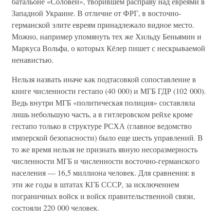
батальоне «Соловей», творившем расправу над евреями в
Западной Украине. В отличие от ФРГ, в восточно-
германской элите евреям принадлежало видное место.
Можно, например упомянуть тех же Хильду Беньямин и
Маркуса Вольфа, о которых Кёлер пишет с нескрываемой
ненавистью.
Нельзя назвать иначе как подтасовкой сопоставление в
книге численности гестапо (40 000) и МГБ ГДР (102 000).
Ведь внутри МГБ «политическая полиция» составляла
лишь небольшую часть, а в гитлеровском рейхе кроме
гестапо только в структуре РСХА (главное ведомство
имперской безопасности) было еще шесть управлений. В
то же время нельзя не признать явную несоразмерность
численности МГБ и численности восточно-германского
населения — 16,5 миллиона человек. Для сравнения: в
эти же годы в штатах КГБ СССР, за исключением
пограничных войск и войск правительственной связи,
состояли 220 000 человек.