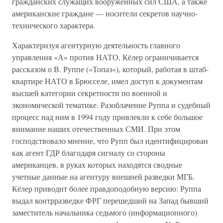
гражданских служащих вооруженных сил США, а также
американские граждане — носители секретов научно-
технического характера.
Характеризуя агентурную деятельность главного
управления «А» против НАТО, Кёлер ограничивается
рассказом о В. Руппе («Топаз»), который, работая в штаб-
квартире НАТО в Брюсселе, имел доступ к документам
высшей категории секретности по военной и
экономической тематике. Разоблачение Руппа и судебный
процесс над ним в 1994 году привлекли к себе большое
внимание наших отечественных СМИ. При этом
господствовало мнение, что Рупп был идентифицирован
как агент ГДР благодаря сигналу со стороны
американцев, в руках которых находятся сводные
учетные данные на агентуру внешней разведки МГБ.
Кёлер приводит более правдоподобную версию: Руппа
выдал контрразведке ФРГ перешедший на Запад бывший
заместитель начальника седьмого (информационного)