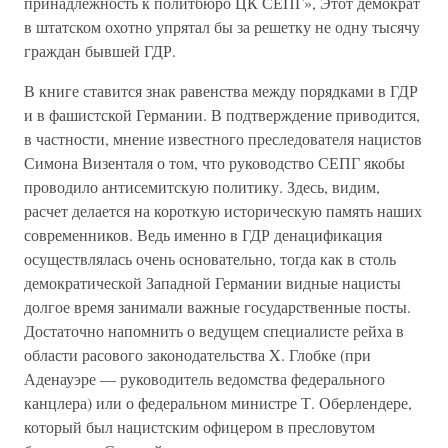
принадлежность к политбюро ЦК СЕПГ», Этот демократ
в штатском охотно упрятал бы за решетку не одну тысячу
граждан бывшей ГДР.
В книге ставится знак равенства между порядками в ГДР
и в фашистской Германии. В подтверждение приводится,
в частности, мнение известного преследователя нацистов
Симона Визенталя о том, что руководство СЕПГ якобы
проводило антисемитскую политику. Здесь, видим,
расчет делается на короткую историческую память наших
современников. Ведь именно в ГДР денацификация
осуществлялась очень основательно, тогда как в столь
демократической Западной Германии видные нацисты
долгое время занимали важные государственные посты.
Достаточно напомнить о ведущем специалисте рейха в
области расового законодательства X. Глобке (при
Аденауэре — руководитель ведомства федерального
канцлера) или о федеральном министре Т. Оберлендере,
который был нацистским офицером в пресловутом