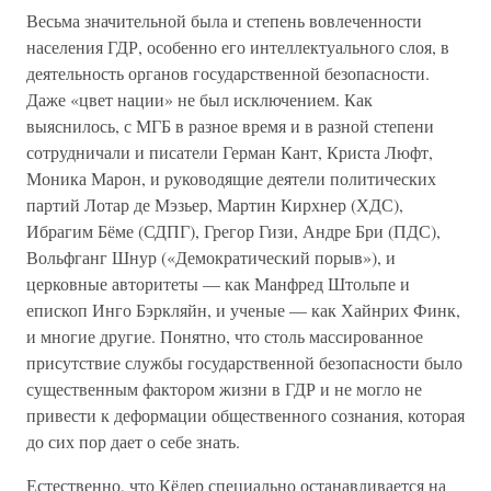
Весьма значительной была и степень вовлеченности
населения ГДР, особенно его интеллектуального слоя, в
деятельность органов государственной безопасности.
Даже «цвет нации» не был исключением. Как
выяснилось, с МГБ в разное время и в разной степени
сотрудничали и писатели Герман Кант, Криста Люфт,
Моника Марон, и руководящие деятели политических
партий Лотар де Мэзьер, Мартин Кирхнер (ХДС),
Ибрагим Бёме (СДПГ), Грегор Гизи, Андре Бри (ПДС),
Вольфганг Шнур («Демократический порыв»), и
церковные авторитеты — как Манфред Штольпе и
епископ Инго Бэркляйн, и ученые — как Хайнрих Финк,
и многие другие. Понятно, что столь массированное
присутствие службы государственной безопасности было
существенным фактором жизни в ГДР и не могло не
привести к деформации общественного сознания, которая
до сих пор дает о себе знать.
Естественно, что Кёлер специально останавливается на