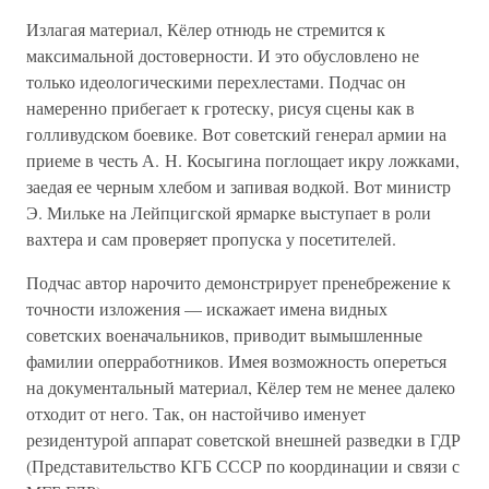
Излагая материал, Кёлер отнюдь не стремится к
максимальной достоверности. И это обусловлено не
только идеологическими перехлестами. Подчас он
намеренно прибегает к гротеску, рисуя сцены как в
голливудском боевике. Вот советский генерал армии на
приеме в честь А. Н. Косыгина поглощает икру ложками,
заедая ее черным хлебом и запивая водкой. Вот министр
Э. Мильке на Лейпцигской ярмарке выступает в роли
вахтера и сам проверяет пропуска у посетителей.
Подчас автор нарочито демонстрирует пренебрежение к
точности изложения — искажает имена видных
советских военачальников, приводит вымышленные
фамилии оперработников. Имея возможность опереться
на документальный материал, Кёлер тем не менее далеко
отходит от него. Так, он настойчиво именует
резидентурой аппарат советской внешней разведки в ГДР
(Представительство КГБ СССР по координации и связи с