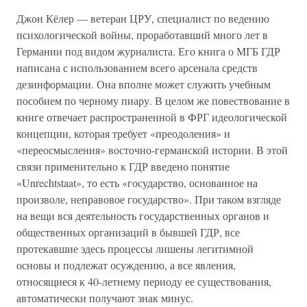
Джон Кёлер — ветеран ЦРУ, специалист по ведению
психологической войны, проработавший много лет в
Германии под видом журналиста. Его книга о МГБ ГДР
написана с использованием всего арсенала средств
дезинформации. Она вполне может служить учебным
пособием по черному пиару. В целом же повествование в
книге отвечает распространенной в ФРГ идеологической
концепции, которая требует «преодоления» и
«переосмысления» восточно-германской истории. В этой
связи применительно к ГДР введено понятие
«Unrechtstaat», то есть «государство, основанное на
произволе, неправовое государство». При таком взгляде
на вещи вся деятельность государственных органов и
общественных организаций в бывшей ГДР, все
протекавшие здесь процессы лишены легитимной
основы и подлежат осуждению, а все явления,
относящиеся к 40-летнему периоду ее существования,
автоматически получают знак минус.