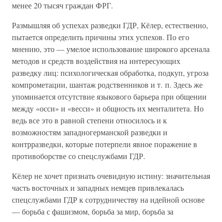
менее 20 тысяч граждан ФРГ.
Размышляя об успехах разведки ГДР, Кёлер, естественно,
пытается определить причины этих успехов. По его
мнению, это — умелое использование широкого арсенала
методов и средств воздействия на интересующих
разведку лиц: психологическая обработка, подкуп, угроза
компрометации, шантаж родственников и т. п. Здесь же
упоминается отсутствие языкового барьера при общении
между «осси» и «весси» и общность их менталитета. Но
ведь все это в равной степени относилось и к
возможностям западногерманской разведки и
контрразведки, которые потерпели явное поражение в
противоборстве со спецслужбами ГДР.
Кёлер не хочет признать очевидную истину: значительная
часть восточных и западных немцев привлекалась
спецслужбами ГДР к сотрудничеству на идейной основе
— борьба с фашизмом, борьба за мир, борьба за