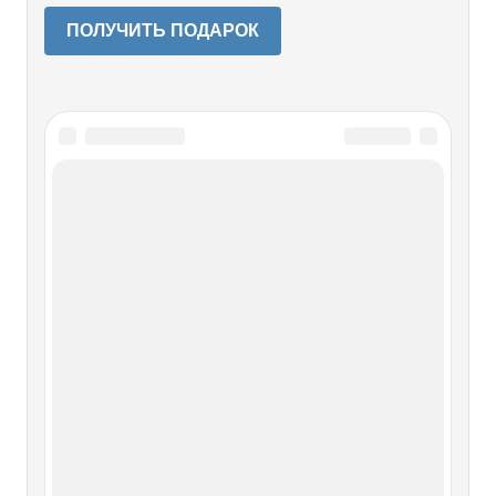
ПОЛУЧИТЬ ПОДАРОК
Читайте также
ПРЕДИСЛОВИЕ
ПРЕДИСЛОВИЕ Не только книги, но и их замыслы
имеют свою судьбу. Когда моло­дой историк из Бонна д-р
Ингеборг Фляйшхауэр в середине 80-х годов задумала
исследовать генезис советско-германского договора о
ненапа­дении от 23 августа 1939 года, ничто не открывало
ей особых