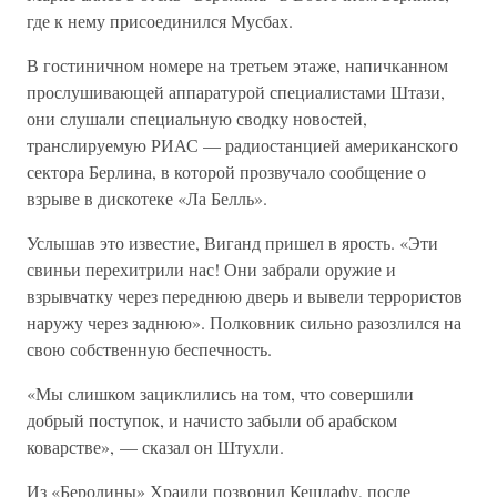
где к нему присоединился Мусбах.
В гостиничном номере на третьем этаже, напичканном
прослушивающей аппаратурой специалистами Штази,
они слушали специальную сводку новостей,
транслируемую РИАС — радиостанцией американского
сектора Берлина, в которой прозвучало сообщение о
взрыве в дискотеке «Ла Белль».
Услышав это известие, Виганд пришел в ярость. «Эти
свиньи перехитрили нас! Они забрали оружие и
взрывчатку через переднюю дверь и вывели террористов
наружу через заднюю». Полковник сильно разозлился на
свою собственную беспечность.
«Мы слишком зациклились на том, что совершили
добрый поступок, и начисто забыли об арабском
коварстве», — сказал он Штухли.
Из «Беролины» Храиди позвонил Кешлафу, после