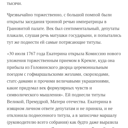
тысячи.
Чрезвычайно торжественно, с большой помпой были
открыты заседания тронной речью императрицы в
Грановитой палате. Век был сентиментальный, депутаты
плакали, слушая речь матушки государыни, и попытались
тут же поднести ей самые потрясающие титулы.
«30 июля 1767 года Екатерина открыла Комиссию нового
уложения торжественным приемом в Кремле, куда она
прибыла из Головинского дворца церемониальным
поездом с гофмаршальскими жезлами, скороходами,
статс-дамами и прочими величавыми украшениями,
какие придумал век формулярных чувств и
символического мышления». Ей поднесли титулы
Великой, Премудрой, Матери отечества. Екатерина в
изящном личном ответе депутатам и не приняла, и не
отклонила поднесенного титула, а в записочке маршалу
(руководителю всего собрания) как будто даже выразила