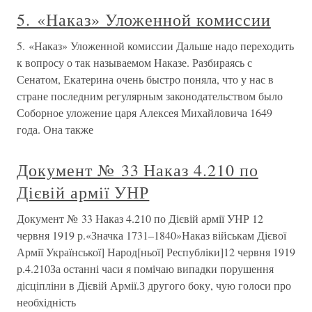
5. «Наказ» Уложенной комиссии
5. «Наказ» Уложенной комиссии Дальше надо переходить
к вопросу о так называемом Наказе. Разбираясь с
Сенатом, Екатерина очень быстро поняла, что у нас в
стране последним регулярным законодательством было
Соборное уложение царя Алексея Михайловича 1649
года. Она также
Документ № 33 Наказ 4.210 по
Дієвій армії УНР
Документ № 33 Наказ 4.210 по Дієвій армії УНР 12
червня 1919 р.«Значка 1731–1840»Наказ військам Дієвої
Армії Української] Народ[ньої] Республіки]12 червня 1919
р.4.210За останні часи я помічаю випадки порушення
дісціпліни в Дієвій Армії.З другого боку, чую голоси про
необхідність