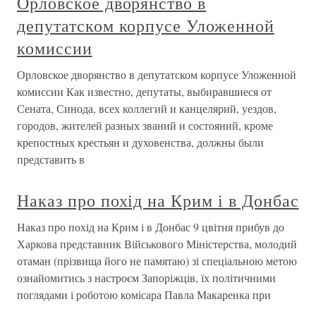
Орловское дворянство в
депутатском корпусе Уложенной
комиссии
Орловское дворянство в депутатском корпусе Уложенной
комиссии Как известно, депутаты, выбиравшиеся от
Сената, Синода, всех коллегий и канцелярий, уездов,
городов, жителей разных званий и состояний, кроме
крепостных крестьян и духовенства, должны были
представить в
Наказ про похід на Крим і в Донбас
Наказ про похід на Крим і в Донбас 9 цвітня прибув до
Харкова представник Військового Міністерства, молодий
отаман (прізвища його не памятаю) зі спеціальною метою
ознайомитись з настроєм Запоріжців, їх політичними
поглядами і роботою комісара Павла Макаренка при