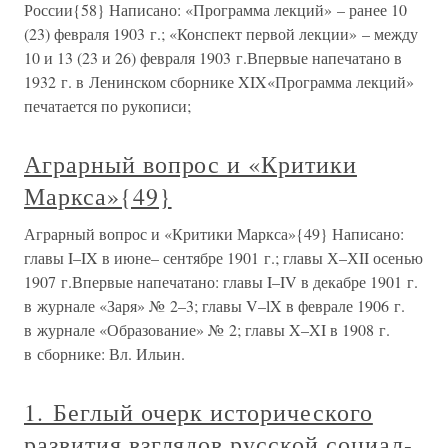
России{58} Написано: «Программа лекций» – ранее 10
(23) февраля 1903 г.; «Конспект первой лекции» – между
10 и 13 (23 и 26) февраля 1903 г.Впервые напечатано в
1932 г. в Ленинском сборнике XIX«Программа лекций»
печатается по рукописи;
Аграрный вопрос и «Критики
Маркса»{49}
Аграрный вопрос и «Критики Маркса»{49} Написано:
главы I–IX в июне– сентябре 1901 г.; главы Х–ХII осенью
1907 г.Впервые напечатано: главы I–IV в декабре 1901 г.
в журнале «Заря» № 2–3; главы V–lX в феврале 1906 г.
в журнале «Образование» № 2; главы X–XI в 1908 г.
в сборнике: Вл. Ильин.
1. Беглый очерк исторического
развития взглядов русской социал-